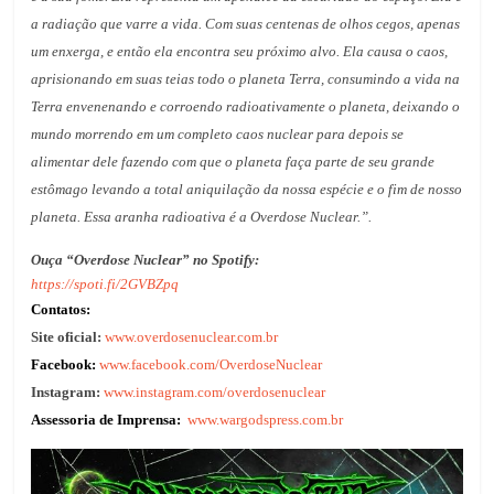
a radiação que varre a vida. Com suas centenas de olhos cegos, apenas
um enxerga, e então ela encontra seu próximo alvo. Ela causa o caos,
aprisionando em suas teias todo o planeta Terra, consumindo a vida na
Terra envenenando e corroendo radioativamente o planeta, deixando o
mundo morrendo em um completo caos nuclear para depois se
alimentar dele fazendo com que o planeta faça parte de seu grande
estômago levando a total aniquilação da nossa espécie e o fim de nosso
planeta. Essa aranha radioativa é a Overdose Nuclear.”.
Ouça “Overdose Nuclear” no Spotify:
https://spoti.fi/2GVBZpq
Contatos:
Site oficial:
www.overdosenuclear.com.br
Facebook:
www.facebook.com/OverdoseNuclear
Instagram:
www.instagram.com/overdosenuclear
Assessoria de Imprensa:
www.wargodspress.com.br