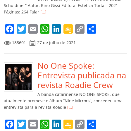
ro
Schuldiner” Autor: Rino Gissi Editora: Estética Torta – 2021
Páginas: 264 Falar
[…]
o
m
F
T
E
W
Li
G
C
C
a
w
m
h
n
o
o
o
188601
27 de julho de 2021
c
itt
ai
at
k
o
p
m
e
er
l
s
e
gl
y
p
b
No One Spoke:
A
dI
e
Li
ar
o
p
n
Cl
n
til
Entrevista publicada na
o
p
a
k
h
revista Roadie Crew
k
ss
ar
A banda catarinense NO ONE SPOKE, que
ro
atualmente promove o álbum “Nine Mirrors”, concedeu uma
entrevista para a revista Roadie
[…]
o
m
F
T
E
W
Li
G
C
C