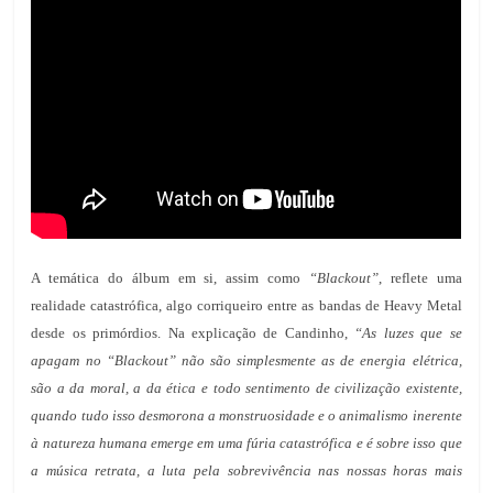
A temática do álbum em si, assim como
“Blackout”
, reflete uma
realidade catastrófica, algo corriqueiro entre as bandas de Heavy Metal
desde os primórdios. Na explicação de Candinho,
“As luzes que se
apagam no “Blackout” não são simplesmente as de energia elétrica,
são a da moral, a da ética e todo sentimento de civilização existente,
quando tudo isso desmorona a monstruosidade e o animalismo inerente
à natureza humana emerge em uma fúria catastrófica e é sobre isso que
a música retrata, a luta pela sobrevivência nas nossas horas mais