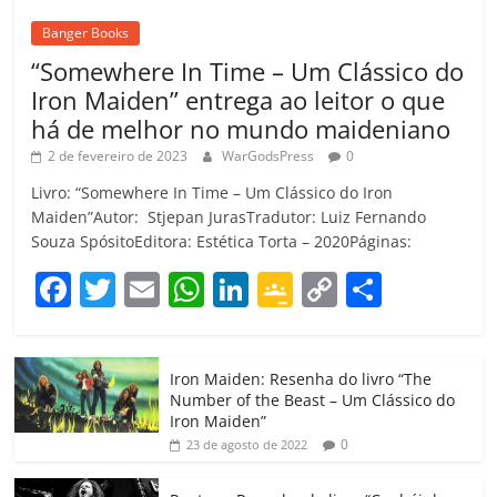
Banger Books
“Somewhere In Time – Um Clássico do
Iron Maiden” entrega ao leitor o que
há de melhor no mundo maideniano
2 de fevereiro de 2023
WarGodsPress
0
Livro: “Somewhere In Time – Um Clássico do Iron
Maiden”Autor: Stjepan JurasTradutor: Luiz Fernando
Souza SpósitoEditora: Estética Torta – 2020Páginas:
F
T
E
W
Li
G
C
C
a
w
m
h
n
o
o
o
c
itt
ai
at
k
o
p
m
Iron Maiden: Resenha do livro “The
e
er
l
s
e
gl
y
p
Number of the Beast – Um Clássico do
b
A
dI
e
Li
ar
Iron Maiden”
0
23 de agosto de 2022
o
p
n
Cl
n
til