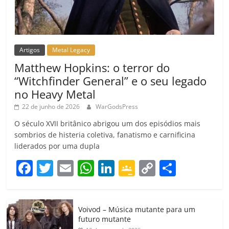
Artigos
Metal Legacy
Matthew Hopkins: o terror do
“Witchfinder General” e o seu legado
no Heavy Metal
22 de junho de 2026
WarGodsPress
O século XVII britânico abrigou um dos episódios mais
sombrios de histeria coletiva, fanatismo e carnificina
liderados por uma dupla
F
T
E
W
Li
G
C
C
a
w
m
h
n
o
o
o
c
itt
ai
at
k
o
p
m
Voivod – Música mutante para um
e
er
l
s
e
gl
y
p
futuro mutante