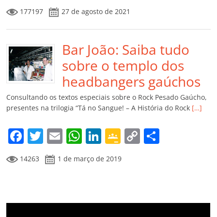
a
w
m
h
n
o
o
o
177197
27 de agosto de 2021
c
itt
ai
at
k
o
p
m
e
er
l
s
e
gl
y
p
b
Bar João: Saiba tudo
A
dI
e
Li
ar
o
p
n
Cl
n
til
sobre o templo dos
o
p
a
k
h
headbangers gaúchos
k
ss
ar
Consultando os textos especiais sobre o Rock Pesado Gaúcho,
ro
presentes na trilogia “Tá no Sangue! – A História do Rock
[…]
o
F
T
E
W
Li
G
C
C
m
a
w
m
h
n
o
o
o
14263
1 de março de 2019
c
itt
ai
at
k
o
p
m
e
er
l
s
e
gl
y
p
b
A
dI
e
Li
ar
o
p
n
Cl
n
til