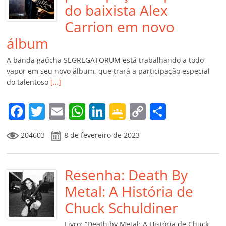
do baixista Alex
Carrion em novo
álbum
A banda gaúcha SEGREGATORUM está trabalhando a todo
vapor em seu novo álbum, que trará a participação especial
do talentoso
[…]
F
T
E
W
Li
G
C
C
a
w
m
h
n
o
o
o
204603
8 de fevereiro de 2023
c
itt
ai
at
k
o
p
m
e
er
l
s
e
gl
y
p
b
Resenha: Death By
A
dI
e
Li
ar
o
p
n
Cl
n
til
Metal: A História de
o
p
a
k
h
Chuck Schuldiner
k
ss
ar
Livro: “Death by Metal: A História de Chuck