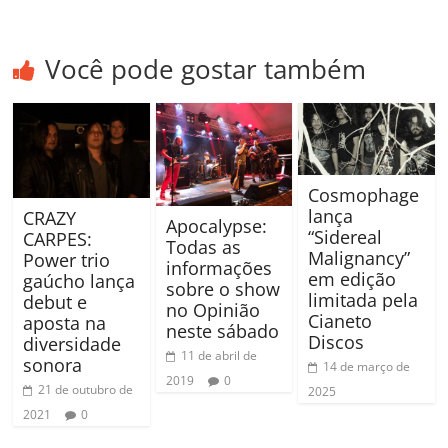
Você pode gostar também
Cosmophage
lança
CRAZY
Apocalypse:
“Sidereal
CARPES:
Todas as
Malignancy”
Power trio
informações
em edição
gaúcho lança
sobre o show
limitada pela
debut e
no Opinião
Cianeto
aposta na
neste sábado
Discos
diversidade
11 de abril de
sonora
14 de março de
2019
0
21 de outubro de
2025
2021
0