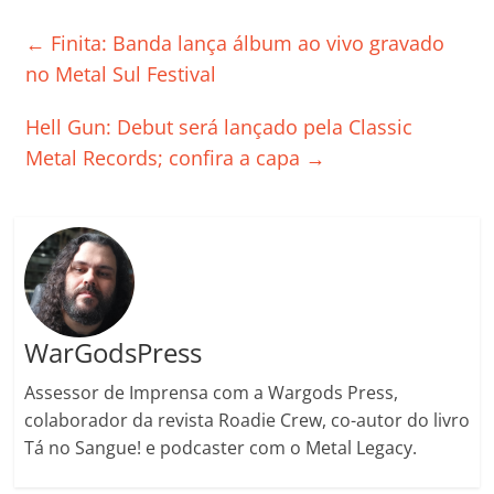
e
er
l
s
e
gl
y
p
←
Finita: Banda lança álbum ao vivo gravado
b
A
dI
e
Li
ar
no Metal Sul Festival
o
p
n
Cl
n
til
Hell Gun: Debut será lançado pela Classic
o
p
a
k
h
Metal Records; confira a capa
→
k
ss
ar
ro
o
m
WarGodsPress
Assessor de Imprensa com a Wargods Press,
colaborador da revista Roadie Crew, co-autor do livro
Tá no Sangue! e podcaster com o Metal Legacy.