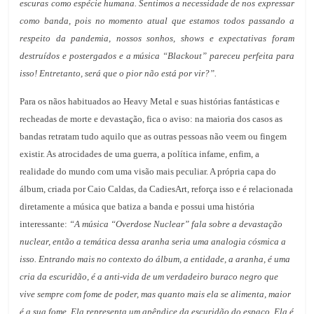
escuras como espécie humana. Sentimos a necessidade de nos expressar
como banda, pois no momento atual que estamos todos passando a
respeito da pandemia, nossos sonhos, shows e expectativas foram
destruídos e postergados e a música “Blackout” pareceu perfeita para
isso! Entretanto, será que o pior não está por vir?”.
Para os nãos habituados ao Heavy Metal e suas histórias fantásticas e
recheadas de morte e devastação, fica o aviso: na maioria dos casos as
bandas retratam tudo aquilo que as outras pessoas não veem ou fingem
existir. As atrocidades de uma guerra, a política infame, enfim, a
realidade do mundo com uma visão mais peculiar. A própria capa do
álbum, criada por Caio Caldas, da CadiesArt, reforça isso e é relacionada
diretamente a música que batiza a banda e possui uma história
interessante:
“A música “Overdose Nuclear” fala sobre a devastação
nuclear, então a temática dessa aranha seria uma analogia cósmica a
isso. Entrando mais no contexto do álbum, a entidade, a aranha, é uma
cria da escuridão, é a anti-vida de um verdadeiro buraco negro que
vive sempre com fome de poder, mas quanto mais ela se alimenta, maior
é a sua fome. Ela representa um apêndice da escuridão do espaço. Ela é