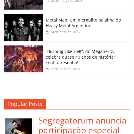
b
A
dI
e
Li
ar
12 de março de 2026
o
p
n
Cl
n
til
o
p
a
k
h
Metal Map: Um mergulho na alma do
Heavy Metal Argentino
k
ss
ar
24 de abril de 2025
ro
o
“Burning Like Hell”, do Megahertz,
m
celebra quase 40 anos de história;
confira resenha!
17 de abril de 2023
Popular Posts
Segregatorum anuncia
participação especial