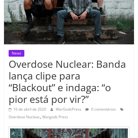
News
Overdose Nuclear: Banda
lança clipe para
“Blackout” e indaga: “o
pior está por vir?”
16 de abril de 2020
WarGodsPress
0 comentários
,
Overdose Nuclear
Wargods Press