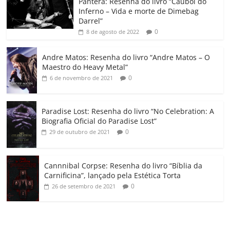
o
p
a
k
h
Pantera: Resenha do livro “Caubói do
Inferno – Vida e morte de Dimebag
k
ss
ar
Darrel”
ro
0
8 de agosto de 2022
o
Andre Matos: Resenha do livro “Andre Matos – O
m
Maestro do Heavy Metal”
0
6 de novembro de 2021
Paradise Lost: Resenha do livro “No Celebration: A
Biografia Oficial do Paradise Lost”
0
29 de outubro de 2021
Cannnibal Corpse: Resenha do livro “Bíblia da
Carnificina”, lançado pela Estética Torta
0
26 de setembro de 2021