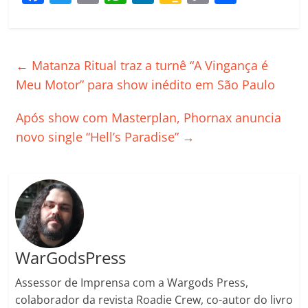
a
w
m
h
n
o
o
o
c
itt
ai
at
k
o
p
m
e
er
l
s
e
gl
y
p
←
Matanza Ritual traz a turnê “A Vingança é
b
A
dI
e
Li
ar
Meu Motor” para show inédito em São Paulo
o
p
n
Cl
n
til
Após show com Masterplan, Phornax anuncia
o
p
a
k
h
novo single “Hell’s Paradise”
→
k
ss
ar
ro
o
m
WarGodsPress
Assessor de Imprensa com a Wargods Press,
colaborador da revista Roadie Crew, co-autor do livro