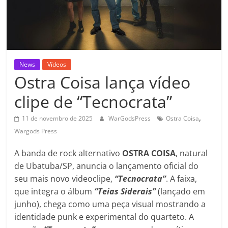
News
Vídeos
Ostra Coisa lança vídeo
clipe de “Tecnocrata”
,
11 de novembro de 2025
WarGodsPress
Ostra Coisa
Wargods Press
A banda de rock alternativo
OSTRA COISA
, natural
de Ubatuba/SP, anuncia o lançamento oficial do
seu mais novo videoclipe,
“Tecnocrata”
. A faixa,
que integra o álbum
“Teias Siderais”
(lançado em
junho), chega como uma peça visual mostrando a
identidade punk e experimental do quarteto. A