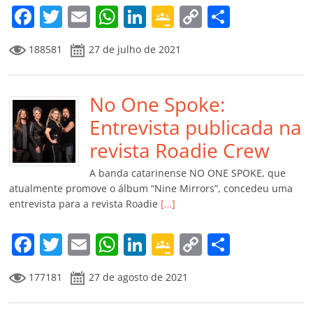
m
F
T
E
W
Li
G
C
C
a
w
m
h
n
o
o
o
188581
27 de julho de 2021
c
itt
ai
at
k
o
p
m
e
er
l
s
e
gl
y
p
b
No One Spoke:
A
dI
e
Li
ar
o
p
n
Cl
n
til
Entrevista publicada na
o
p
a
k
h
revista Roadie Crew
k
ss
ar
A banda catarinense NO ONE SPOKE, que
ro
atualmente promove o álbum “Nine Mirrors”, concedeu uma
entrevista para a revista Roadie
[…]
o
m
F
T
E
W
Li
G
C
C
a
w
m
h
n
o
o
o
177181
27 de agosto de 2021
c
itt
ai
at
k
o
p
m
e
er
l
s
e
gl
y
p