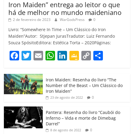
Iron Maiden” entrega ao leitor o que
há de melhor no mundo maideniano
2 de fevereiro de 2023
WarGodsPress
0
Livro: “Somewhere In Time – Um Clássico do Iron
Maiden”Autor: Stjepan JurasTradutor: Luiz Fernando
Souza SpósitoEditora: Estética Torta – 2020Páginas:
F
T
E
W
Li
G
C
C
a
w
m
h
n
o
o
o
c
itt
ai
at
k
o
p
m
Iron Maiden: Resenha do livro “The
e
er
l
s
e
gl
y
p
Number of the Beast – Um Clássico do
b
A
dI
e
Li
ar
Iron Maiden”
0
23 de agosto de 2022
o
p
n
Cl
n
til
o
p
a
k
h
Pantera: Resenha do livro “Caubói do
Inferno – Vida e morte de Dimebag
k
ss
ar
Darrel”
ro
0
8 de agosto de 2022