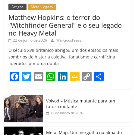
Artigos
Metal Legacy
Matthew Hopkins: o terror do
“Witchfinder General” e o seu legado
no Heavy Metal
22 de junho de 2026
WarGodsPress
O século XVII britânico abrigou um dos episódios mais
sombrios de histeria coletiva, fanatismo e carnificina
liderados por uma dupla
F
T
E
W
Li
G
C
C
a
w
m
h
n
o
o
o
c
itt
ai
at
k
o
p
m
Voivod – Música mutante para um
e
er
l
s
e
gl
y
p
futuro mutante
b
A
dI
e
Li
ar
12 de março de 2026
o
p
n
Cl
n
til
o
p
a
k
h
Metal Map: Um mergulho na alma do