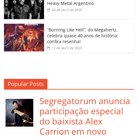
Heavy Metal Argentino
k
ss
ar
24 de abril de 2025
ro
o
“Burning Like Hell”, do Megahertz,
m
celebra quase 40 anos de história;
confira resenha!
17 de abril de 2023
Popular Posts
Segregatorum anuncia
participação especial
do baixista Alex
Carrion em novo