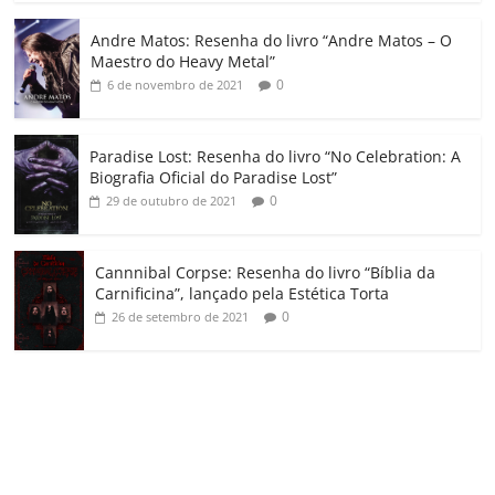
o
Andre Matos: Resenha do livro “Andre Matos – O
m
Maestro do Heavy Metal”
0
6 de novembro de 2021
Paradise Lost: Resenha do livro “No Celebration: A
Biografia Oficial do Paradise Lost”
0
29 de outubro de 2021
Cannnibal Corpse: Resenha do livro “Bíblia da
Carnificina”, lançado pela Estética Torta
0
26 de setembro de 2021