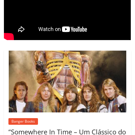
ro
o
m
Banger Books
“Somewhere In Time – Um Clássico do