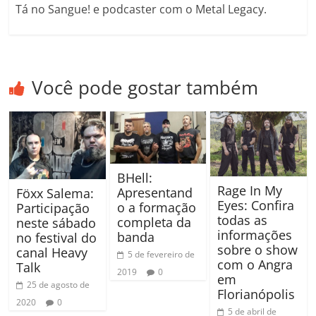
Tá no Sangue! e podcaster com o Metal Legacy.
Você pode gostar também
BHell:
Rage In My
Apresentand
Föxx Salema:
Eyes: Confira
o a formação
Participação
todas as
completa da
neste sábado
informações
banda
no festival do
sobre o show
canal Heavy
5 de fevereiro de
com o Angra
Talk
2019
0
em
25 de agosto de
Florianópolis
2020
0
5 de abril de