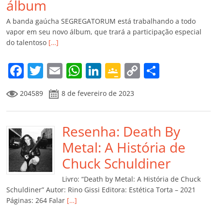
álbum
A banda gaúcha SEGREGATORUM está trabalhando a todo
vapor em seu novo álbum, que trará a participação especial
do talentoso
[…]
F
T
E
W
Li
G
C
C
a
w
m
h
n
o
o
o
204589
8 de fevereiro de 2023
c
itt
ai
at
k
o
p
m
e
er
l
s
e
gl
y
p
b
Resenha: Death By
A
dI
e
Li
ar
o
p
n
Cl
n
til
Metal: A História de
o
p
a
k
h
Chuck Schuldiner
k
ss
ar
Livro: “Death by Metal: A História de Chuck
ro
Schuldiner” Autor: Rino Gissi Editora: Estética Torta – 2021
Páginas: 264 Falar
[…]
o