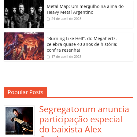
o
p
a
k
h
Metal Map: Um mergulho na alma do
Heavy Metal Argentino
k
ss
ar
24 de abril de 2025
ro
o
“Burning Like Hell”, do Megahertz,
m
celebra quase 40 anos de história;
confira resenha!
17 de abril de 2023
Popular Posts
Segregatorum anuncia
participação especial
do baixista Alex