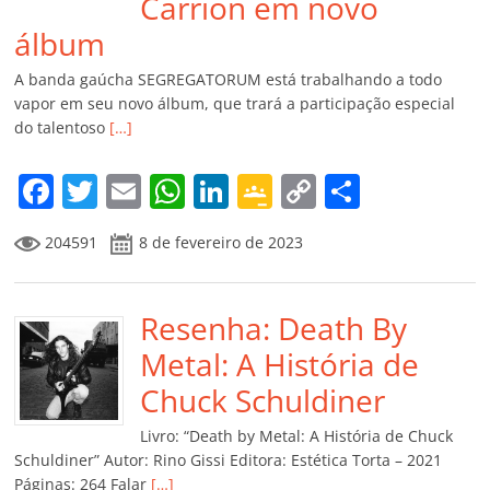
Carrion em novo
álbum
A banda gaúcha SEGREGATORUM está trabalhando a todo
vapor em seu novo álbum, que trará a participação especial
do talentoso
[…]
F
T
E
W
Li
G
C
C
a
w
m
h
n
o
o
o
204591
8 de fevereiro de 2023
c
itt
ai
at
k
o
p
m
e
er
l
s
e
gl
y
p
b
Resenha: Death By
A
dI
e
Li
ar
o
p
n
Cl
n
til
Metal: A História de
o
p
a
k
h
Chuck Schuldiner
k
ss
ar
Livro: “Death by Metal: A História de Chuck
ro
Schuldiner” Autor: Rino Gissi Editora: Estética Torta – 2021
Páginas: 264 Falar
[…]