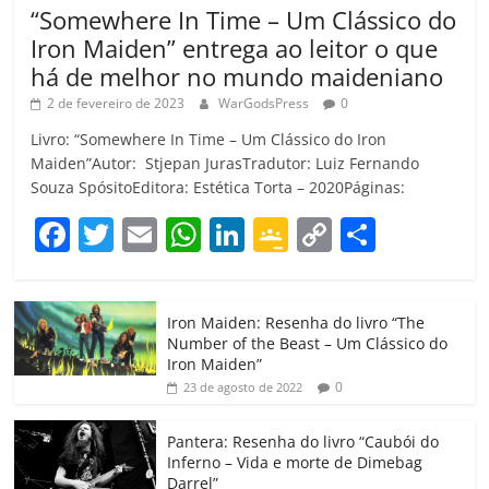
“Somewhere In Time – Um Clássico do
Iron Maiden” entrega ao leitor o que
há de melhor no mundo maideniano
2 de fevereiro de 2023
WarGodsPress
0
Livro: “Somewhere In Time – Um Clássico do Iron
Maiden”Autor: Stjepan JurasTradutor: Luiz Fernando
Souza SpósitoEditora: Estética Torta – 2020Páginas:
F
T
E
W
Li
G
C
C
a
w
m
h
n
o
o
o
c
itt
ai
at
k
o
p
m
Iron Maiden: Resenha do livro “The
e
er
l
s
e
gl
y
p
Number of the Beast – Um Clássico do
b
A
dI
e
Li
ar
Iron Maiden”
0
23 de agosto de 2022
o
p
n
Cl
n
til
o
p
a
k
h
Pantera: Resenha do livro “Caubói do
Inferno – Vida e morte de Dimebag
k
ss
ar
Darrel”