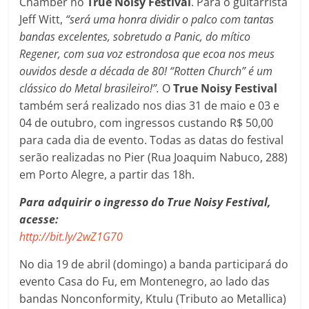
Chamber no
True Noisy Festival
. Para o guitarrista
Jeff Witt,
“será uma honra dividir o palco com tantas
bandas excelentes, sobretudo a Panic, do mítico
Regener, com sua voz estrondosa que ecoa nos meus
ouvidos desde a década de 80! “Rotten Church” é um
clássico do Metal brasileiro!”.
O
True Noisy Festival
também será realizado nos dias 31 de maio e 03 e
04 de outubro, com ingressos custando R$ 50,00
para cada dia de evento. Todas as datas do festival
serão realizadas no Pier (Rua Joaquim Nabuco, 288)
em Porto Alegre, a partir das 18h.
Para adquirir o ingresso do True Noisy Festival,
acesse:
http://bit.ly/2wZ1G70
No dia 19 de abril (domingo) a banda participará do
evento Casa do Fu, em Montenegro, ao lado das
bandas Nonconformity, Ktulu (Tributo ao Metallica)