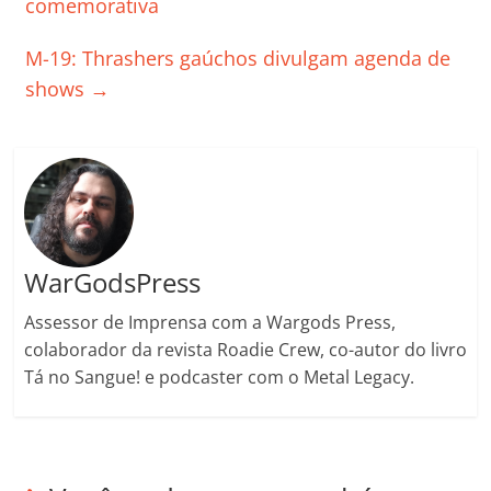
o
p
n
Cl
n
til
comemorativa
o
p
a
k
h
M-19: Thrashers gaúchos divulgam agenda de
k
ss
ar
shows
→
ro
o
m
WarGodsPress
Assessor de Imprensa com a Wargods Press,
colaborador da revista Roadie Crew, co-autor do livro
Tá no Sangue! e podcaster com o Metal Legacy.