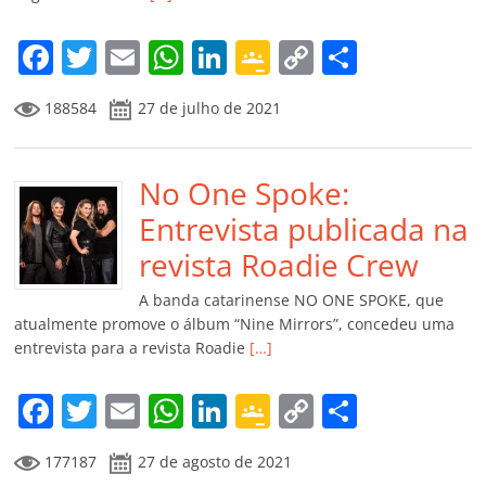
o
m
F
T
E
W
Li
G
C
C
a
w
m
h
n
o
o
o
188584
27 de julho de 2021
c
itt
ai
at
k
o
p
m
e
er
l
s
e
gl
y
p
b
No One Spoke:
A
dI
e
Li
ar
o
p
n
Cl
n
til
Entrevista publicada na
o
p
a
k
h
revista Roadie Crew
k
ss
ar
A banda catarinense NO ONE SPOKE, que
ro
atualmente promove o álbum “Nine Mirrors”, concedeu uma
entrevista para a revista Roadie
[…]
o
m
F
T
E
W
Li
G
C
C
a
w
m
h
n
o
o
o
177187
27 de agosto de 2021
c
itt
ai
at
k
o
p
m