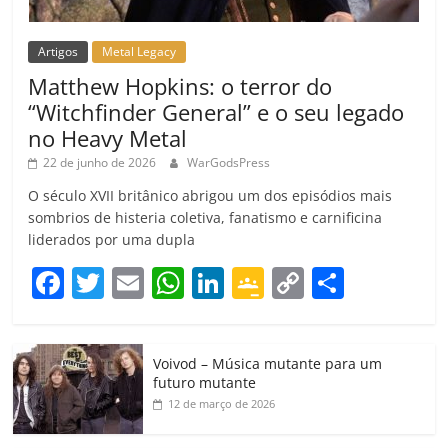
Artigos
Metal Legacy
Matthew Hopkins: o terror do
“Witchfinder General” e o seu legado
no Heavy Metal
22 de junho de 2026
WarGodsPress
O século XVII britânico abrigou um dos episódios mais
sombrios de histeria coletiva, fanatismo e carnificina
liderados por uma dupla
F
T
E
W
Li
G
C
C
a
w
m
h
n
o
o
o
c
itt
ai
at
k
o
p
m
Voivod – Música mutante para um
e
er
l
s
e
gl
y
p
futuro mutante
b
A
dI
e
Li
ar
12 de março de 2026
o
p
n
Cl
n
til