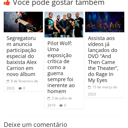
Você pode gostar também
Segregatoru
Assista aos
Pilot Wolf:
m anuncia
vídeos já
Uma
participação
lançados do
exposição
especial do
DVD “And
crítica de
baixista Alex
Then Came
como a
Carrion em
the Theater”,
guerra
novo álbum
do Rage In
sempre foi
My Eyes
8 de fevereiro de
inerente ao
15 de março de
2023
0
homem
2023
3 de julho de
2019
0
Deixe um comentário