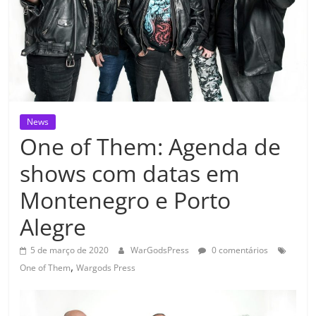
News
One of Them: Agenda de
shows com datas em
Montenegro e Porto
Alegre
5 de março de 2020
WarGodsPress
0 comentários
,
One of Them
Wargods Press