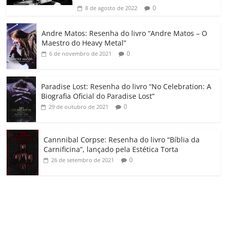
ro
0
8 de agosto de 2022
o
Andre Matos: Resenha do livro “Andre Matos – O
m
Maestro do Heavy Metal”
0
6 de novembro de 2021
Paradise Lost: Resenha do livro “No Celebration: A
Biografia Oficial do Paradise Lost”
0
29 de outubro de 2021
Cannnibal Corpse: Resenha do livro “Bíblia da
Carnificina”, lançado pela Estética Torta
0
26 de setembro de 2021