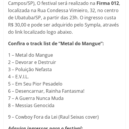
Campos/SP), O festival será realizado na
Firma 012
,
localizada na Rua Condessa Vimieiro, 32, no centro
de Ubatuba/SP, a partir das 23h. O ingresso custa
R$ 30,00 e pode ser adquirido pelo Sympla, através
do link localizado logo abaixo.
Confira o track list de “Metal do Mangue”:
1 – Metal do Mangue
2 – Devorar e Destruir
3 – Poluição Nefasta
4 – E.V.I.L.
5 – Em Seu Pior Pesadelo
6 – Desencarnar, Rainha Fantasma!
7 – A Guerra Nunca Muda
8 – Messias Genocida
9 – Cowboy Fora da Lei (Raul Seixas cover)
Adquira ingressos para o festival: