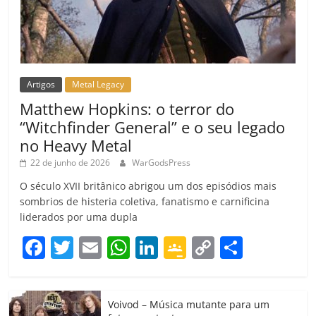
Artigos
Metal Legacy
Matthew Hopkins: o terror do
“Witchfinder General” e o seu legado
no Heavy Metal
22 de junho de 2026
WarGodsPress
O século XVII britânico abrigou um dos episódios mais
sombrios de histeria coletiva, fanatismo e carnificina
liderados por uma dupla
F
T
E
W
Li
G
C
C
a
w
m
h
n
o
o
o
c
itt
ai
at
k
o
p
m
Voivod – Música mutante para um
e
er
l
s
e
gl
y
p