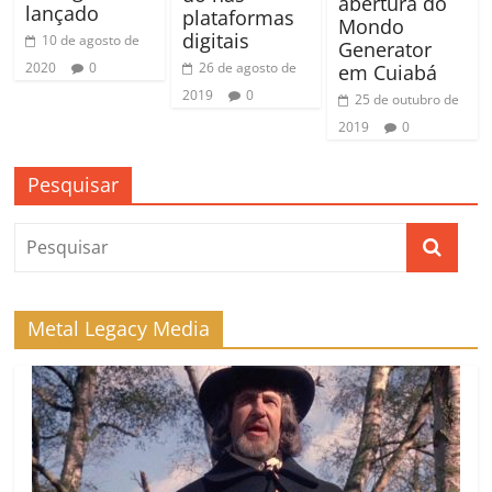
abertura do
lançado
plataformas
Mondo
digitais
10 de agosto de
Generator
26 de agosto de
2020
0
em Cuiabá
2019
0
25 de outubro de
2019
0
Pesquisar
Metal Legacy Media