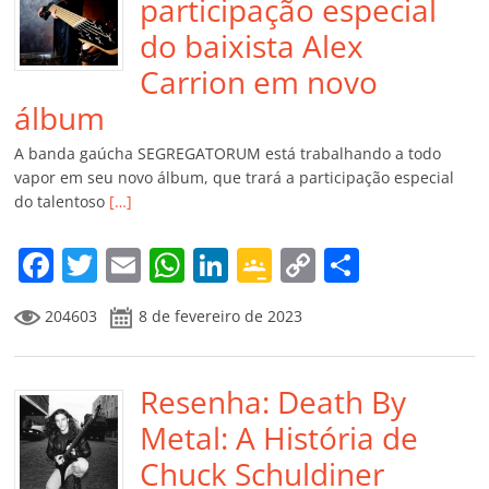
participação especial
do baixista Alex
Carrion em novo
álbum
A banda gaúcha SEGREGATORUM está trabalhando a todo
vapor em seu novo álbum, que trará a participação especial
do talentoso
[…]
F
T
E
W
Li
G
C
C
a
w
m
h
n
o
o
o
204603
8 de fevereiro de 2023
c
itt
ai
at
k
o
p
m
e
er
l
s
e
gl
y
p
b
Resenha: Death By
A
dI
e
Li
ar
o
p
n
Cl
n
til
Metal: A História de
o
p
a
k
h
Chuck Schuldiner