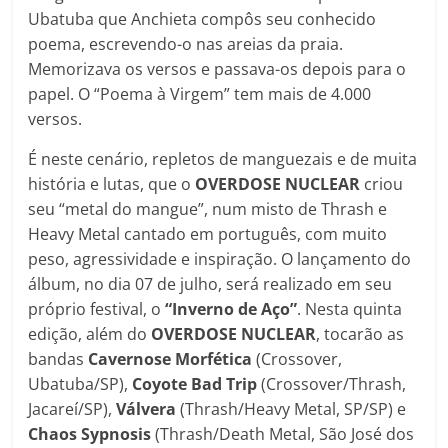
Ubatuba que Anchieta compôs seu conhecido
poema, escrevendo-o nas areias da praia.
Memorizava os versos e passava-os depois para o
papel. O “Poema à Virgem” tem mais de 4.000
versos.
É neste cenário, repletos de manguezais e de muita
história e lutas, que o
OVERDOSE NUCLEAR
criou
seu “metal do mangue”, num misto de Thrash e
Heavy Metal cantado em português, com muito
peso, agressividade e inspiração. O lançamento do
álbum, no dia 07 de julho, será realizado em seu
próprio festival, o
“Inverno de Aço”
. Nesta quinta
edição, além do
OVERDOSE NUCLEAR
, tocarão as
bandas
Cavernose Morfética
(Crossover,
Ubatuba/SP),
Coyote Bad Trip
(Crossover/Thrash,
Jacareí/SP),
Válvera
(Thrash/Heavy Metal, SP/SP) e
Chaos Sypnosis
(Thrash/Death Metal, São José dos