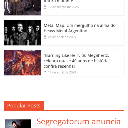
futuro mutante
b
A
dI
e
Li
ar
12 de março de 2026
o
p
n
Cl
n
til
o
p
a
k
h
Metal Map: Um mergulho na alma do
Heavy Metal Argentino
k
ss
ar
24 de abril de 2025
ro
o
“Burning Like Hell”, do Megahertz,
m
celebra quase 40 anos de história;
confira resenha!
17 de abril de 2023
Popular Posts
Segregatorum anuncia