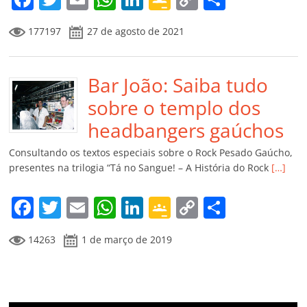
a
w
m
h
n
o
o
o
177197
27 de agosto de 2021
c
itt
ai
at
k
o
p
m
e
er
l
s
e
gl
y
p
b
Bar João: Saiba tudo
A
dI
e
Li
ar
o
p
n
Cl
n
til
sobre o templo dos
o
p
a
k
h
headbangers gaúchos
k
ss
ar
Consultando os textos especiais sobre o Rock Pesado Gaúcho,
ro
presentes na trilogia “Tá no Sangue! – A História do Rock
[…]
o
F
T
E
W
Li
G
C
C
m
a
w
m
h
n
o
o
o
14263
1 de março de 2019
c
itt
ai
at
k
o
p
m
e
er
l
s
e
gl
y
p
b
A
dI
e
Li
ar