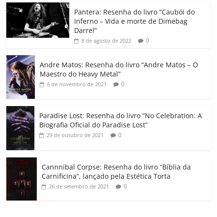
o
p
a
k
h
Pantera: Resenha do livro “Caubói do
Inferno – Vida e morte de Dimebag
k
ss
ar
Darrel”
ro
0
8 de agosto de 2022
o
Andre Matos: Resenha do livro “Andre Matos – O
m
Maestro do Heavy Metal”
0
6 de novembro de 2021
Paradise Lost: Resenha do livro “No Celebration: A
Biografia Oficial do Paradise Lost”
0
29 de outubro de 2021
Cannnibal Corpse: Resenha do livro “Bíblia da
Carnificina”, lançado pela Estética Torta
0
26 de setembro de 2021