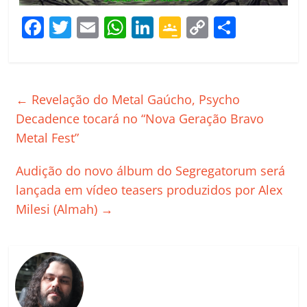
F
T
E
W
Li
G
C
C
a
w
m
h
n
o
o
o
c
itt
ai
at
k
o
p
m
e
er
l
s
e
gl
y
p
←
Revelação do Metal Gaúcho, Psycho
b
A
dI
e
Li
ar
Decadence tocará no “Nova Geração Bravo
o
p
n
Cl
n
til
Metal Fest”
o
p
a
k
h
Audição do novo álbum do Segregatorum será
k
ss
ar
lançada em vídeo teasers produzidos por Alex
ro
Milesi (Almah)
→
o
m