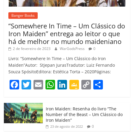
Banger Books
“Somewhere In Time – Um Clássico do
Iron Maiden” entrega ao leitor o que
há de melhor no mundo maideniano
2 de fevereiro de 2023
WarGodsPress
0
Livro: “Somewhere In Time – Um Clássico do Iron
Maiden”Autor: Stjepan JurasTradutor: Luiz Fernando
Souza SpósitoEditora: Estética Torta – 2020Páginas:
F
T
E
W
Li
G
C
C
a
w
m
h
n
o
o
o
c
itt
ai
at
k
o
p
m
Iron Maiden: Resenha do livro “The
e
er
l
s
e
gl
y
p
Number of the Beast – Um Clássico do
b
A
dI
e
Li
ar
Iron Maiden”
0
23 de agosto de 2022
o
p
n
Cl
n
til