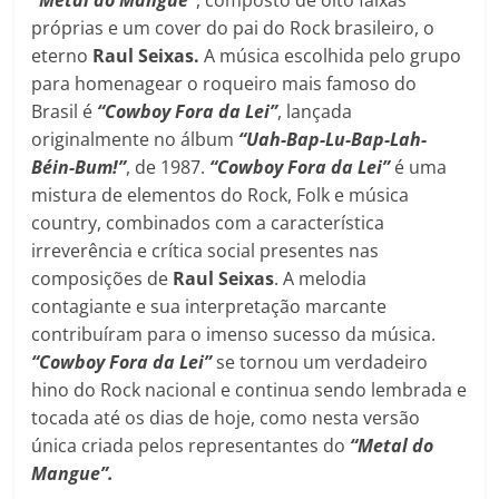
“Metal do Mangue”
, composto de oito faixas
próprias e um cover do pai do Rock brasileiro, o
eterno
Raul Seixas.
A música escolhida pelo grupo
para homenagear o roqueiro mais famoso do
Brasil é
“Cowboy Fora da Lei”
, lançada
originalmente no álbum
“Uah-Bap-Lu-Bap-Lah-
Béin-Bum!”
, de 1987.
“Cowboy Fora da Lei”
é uma
mistura de elementos do Rock, Folk e música
country, combinados com a característica
irreverência e crítica social presentes nas
composições de
Raul Seixas
. A melodia
contagiante e sua interpretação marcante
contribuíram para o imenso sucesso da música.
“Cowboy Fora da Lei”
se tornou um verdadeiro
hino do Rock nacional e continua sendo lembrada e
tocada até os dias de hoje, como nesta versão
única criada pelos representantes do
“Metal do
Mangue”.