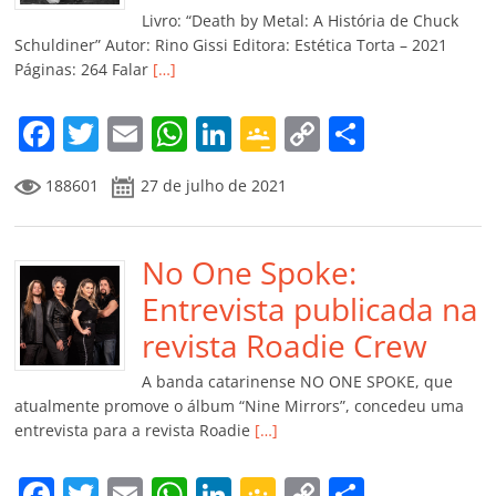
k
ss
ar
Livro: “Death by Metal: A História de Chuck
ro
Schuldiner” Autor: Rino Gissi Editora: Estética Torta – 2021
Páginas: 264 Falar
[…]
o
m
F
T
E
W
Li
G
C
C
a
w
m
h
n
o
o
o
188601
27 de julho de 2021
c
itt
ai
at
k
o
p
m
e
er
l
s
e
gl
y
p
b
No One Spoke:
A
dI
e
Li
ar
o
p
n
Cl
n
til
Entrevista publicada na
o
p
a
k
h
revista Roadie Crew
k
ss
ar
A banda catarinense NO ONE SPOKE, que
ro
atualmente promove o álbum “Nine Mirrors”, concedeu uma
entrevista para a revista Roadie
[…]
o
m
F
T
E
W
Li
G
C
C