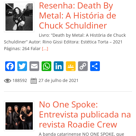
b
Resenha: Death By
A
dI
e
Li
ar
o
p
n
Cl
n
til
Metal: A História de
o
p
a
k
h
Chuck Schuldiner
k
ss
ar
Livro: “Death by Metal: A História de Chuck
ro
Schuldiner” Autor: Rino Gissi Editora: Estética Torta – 2021
Páginas: 264 Falar
[…]
o
m
F
T
E
W
Li
G
C
C
a
w
m
h
n
o
o
o
188592
27 de julho de 2021
c
itt
ai
at
k
o
p
m
e
er
l
s
e
gl
y
p
b
No One Spoke:
A
dI
e
Li
ar
o
p
n
Cl
n
til
Entrevista publicada na
o
p
a
k
h
revista Roadie Crew
k
ss
ar
A banda catarinense NO ONE SPOKE, que