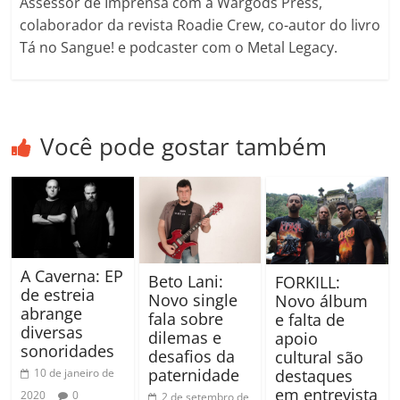
Assessor de Imprensa com a Wargods Press,
colaborador da revista Roadie Crew, co-autor do livro
Tá no Sangue! e podcaster com o Metal Legacy.
Você pode gostar também
A Caverna: EP
Beto Lani:
FORKILL:
de estreia
Novo single
Novo álbum
abrange
fala sobre
e falta de
diversas
dilemas e
apoio
sonoridades
desafios da
cultural são
paternidade
destaques
10 de janeiro de
em entrevista
2020
0
2 de setembro de