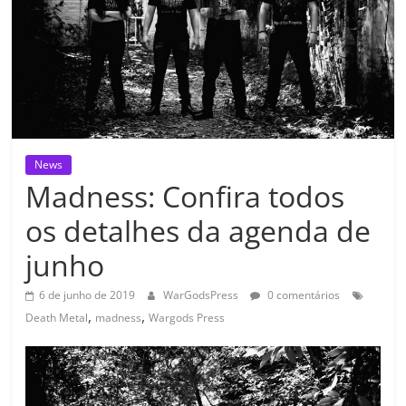
News
Madness: Confira todos
os detalhes da agenda de
junho
6 de junho de 2019
WarGodsPress
0 comentários
,
,
Death Metal
madness
Wargods Press