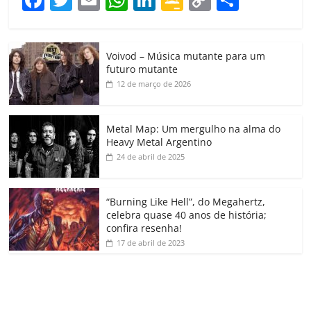
a
w
m
h
n
o
o
o
c
itt
ai
at
k
o
p
m
Voivod – Música mutante para um
e
er
l
s
e
gl
y
p
futuro mutante
b
A
dI
e
Li
ar
12 de março de 2026
o
p
n
Cl
n
til
o
p
a
k
h
Metal Map: Um mergulho na alma do
Heavy Metal Argentino
k
ss
ar
24 de abril de 2025
ro
o
“Burning Like Hell”, do Megahertz,
m
celebra quase 40 anos de história;
confira resenha!
17 de abril de 2023