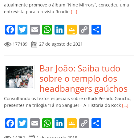
ro
atualmente promove o álbum “Nine Mirrors”, concedeu uma
entrevista para a revista Roadie
[…]
o
m
F
T
E
W
Li
G
C
C
a
w
m
h
n
o
o
o
177189
27 de agosto de 2021
c
itt
ai
at
k
o
p
m
e
er
l
s
e
gl
y
p
b
Bar João: Saiba tudo
A
dI
e
Li
ar
o
p
n
Cl
n
til
sobre o templo dos
o
p
a
k
h
headbangers gaúchos
k
ss
ar
Consultando os textos especiais sobre o Rock Pesado Gaúcho,
ro
presentes na trilogia “Tá no Sangue! – A História do Rock
[…]
o
F
T
E
W
Li
G
C
C
m
a
w
m
h
n
o
o
o
14252
1 de março de 2019