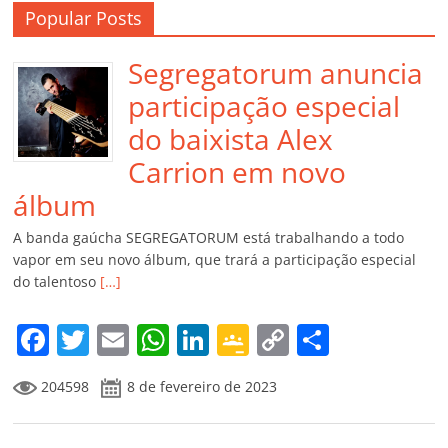
Popular Posts
Segregatorum anuncia
participação especial
do baixista Alex
Carrion em novo
álbum
A banda gaúcha SEGREGATORUM está trabalhando a todo
vapor em seu novo álbum, que trará a participação especial
do talentoso
[…]
F
T
E
W
Li
G
C
C
a
w
m
h
n
o
o
o
204598
8 de fevereiro de 2023
c
itt
ai
at
k
o
p
m
e
er
l
s
e
gl
y
p