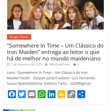
Banger Books
“Somewhere In Time – Um Clássico do
Iron Maiden” entrega ao leitor o que
há de melhor no mundo maideniano
2 de fevereiro de 2023
WarGodsPress
0
Livro: “Somewhere In Time – Um Clássico do Iron
Maiden”Autor: Stjepan JurasTradutor: Luiz Fernando
Souza SpósitoEditora: Estética Torta – 2020Páginas:
F
T
E
W
Li
G
C
C
a
w
m
h
n
o
o
o
c
itt
ai
at
k
o
p
m