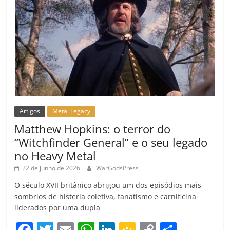
Artigos
Metal Legacy
Matthew Hopkins: o terror do
“Witchfinder General” e o seu legado
no Heavy Metal
22 de junho de 2026
WarGodsPress
O século XVII britânico abrigou um dos episódios mais
sombrios de histeria coletiva, fanatismo e carnificina
liderados por uma dupla
F
T
E
W
Li
G
C
C