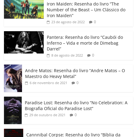
Iron Maiden: Resenha do livro “The
e
er
l
s
e
gl
y
p
Number of the Beast – Um Clássico do
b
A
dI
e
Li
ar
Iron Maiden”
0
23 de agosto de 2022
o
p
n
Cl
n
til
o
p
a
k
h
Pantera: Resenha do livro “Caubói do
Inferno – Vida e morte de Dimebag
k
ss
ar
Darrel”
ro
0
8 de agosto de 2022
o
Andre Matos: Resenha do livro “Andre Matos – O
m
Maestro do Heavy Metal”
0
6 de novembro de 2021
Paradise Lost: Resenha do livro “No Celebration: A
Biografia Oficial do Paradise Lost”
0
29 de outubro de 2021
Cannnibal Corpse: Resenha do livro “Bíblia da