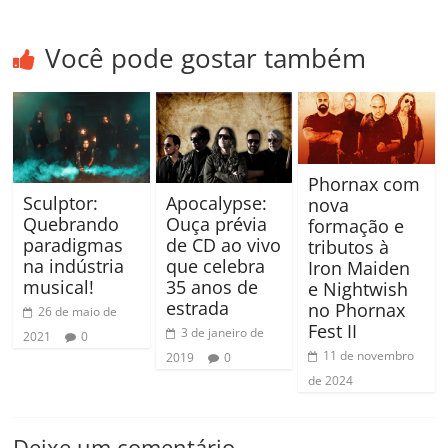
Você pode gostar também
Phornax com
Sculptor:
Apocalypse:
nova
Quebrando
Ouça prévia
formação e
paradigmas
de CD ao vivo
tributos à
na indústria
que celebra
Iron Maiden
musical!
35 anos de
e Nightwish
estrada
no Phornax
26 de maio de
Fest II
3 de janeiro de
2021
0
11 de novembro
2019
0
de 2024
Deixe um comentário