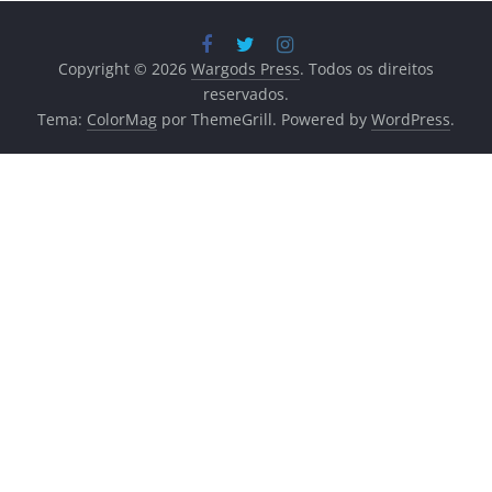
Copyright © 2026
Wargods Press
. Todos os direitos
reservados.
Tema:
ColorMag
por ThemeGrill. Powered by
WordPress
.