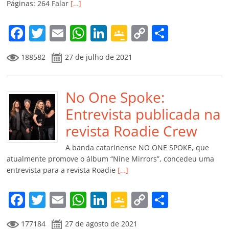
Páginas: 264 Falar
[…]
o
m
F
T
E
W
Li
G
C
C
a
w
m
h
n
o
o
o
188582
27 de julho de 2021
c
itt
ai
at
k
o
p
m
e
er
l
s
e
gl
y
p
b
No One Spoke:
A
dI
e
Li
ar
o
p
n
Cl
n
til
Entrevista publicada na
o
p
a
k
h
revista Roadie Crew
k
ss
ar
A banda catarinense NO ONE SPOKE, que
ro
atualmente promove o álbum “Nine Mirrors”, concedeu uma
entrevista para a revista Roadie
[…]
o
m
F
T
E
W
Li
G
C
C
a
w
m
h
n
o
o
o
177184
27 de agosto de 2021