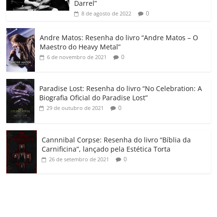
k
ss
ar
Darrel”
ro
0
8 de agosto de 2022
o
Andre Matos: Resenha do livro “Andre Matos – O
m
Maestro do Heavy Metal”
0
6 de novembro de 2021
Paradise Lost: Resenha do livro “No Celebration: A
Biografia Oficial do Paradise Lost”
0
29 de outubro de 2021
Cannnibal Corpse: Resenha do livro “Bíblia da
Carnificina”, lançado pela Estética Torta
0
26 de setembro de 2021