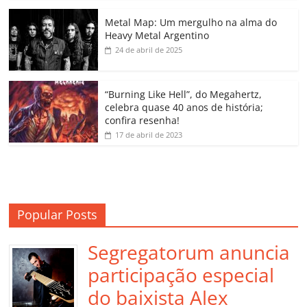
o
p
n
Cl
n
til
o
p
a
k
h
Metal Map: Um mergulho na alma do
Heavy Metal Argentino
k
ss
ar
24 de abril de 2025
ro
o
“Burning Like Hell”, do Megahertz,
m
celebra quase 40 anos de história;
confira resenha!
17 de abril de 2023
Popular Posts
Segregatorum anuncia
participação especial
do baixista Alex