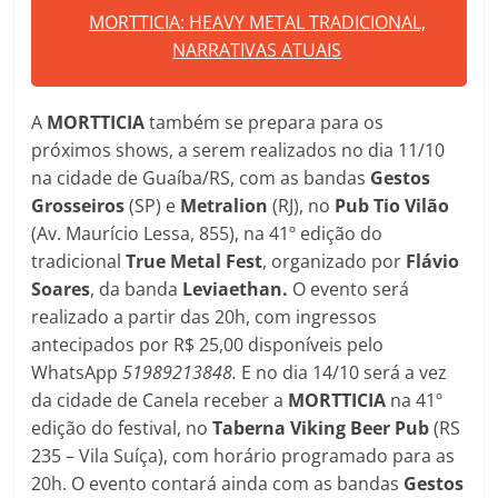
MORTTICIA: HEAVY METAL TRADICIONAL,
NARRATIVAS ATUAIS
A
MORTTICIA
também se prepara para os
próximos shows, a serem realizados no dia 11/10
na cidade de Guaíba/RS, com as bandas
Gestos
Grosseiros
(SP) e
Metralion
(RJ), no
Pub Tio Vilão
(Av. Maurício Lessa, 855), na 41º edição do
tradicional
True Metal Fest
, organizado por
Flávio
Soares
, da banda
Leviaethan.
O evento será
realizado a partir das 20h, com ingressos
antecipados por R$ 25,00 disponíveis pelo
WhatsApp
51989213848.
E no dia 14/10 será a vez
da cidade de Canela receber a
MORTTICIA
na 41º
edição do festival, no
Taberna Viking Beer Pub
(RS
235 – Vila Suíça), com horário programado para as
20h. O evento contará ainda com as bandas
Gestos