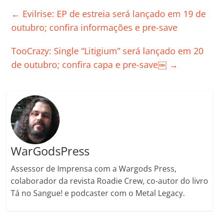
e
er
l
s
e
gl
y
p
←
Evilrise: EP de estreia será lançado em 19 de
b
A
dI
e
Li
ar
outubro; confira informações e pre-save
o
p
n
Cl
n
til
TooCrazy: Single “Litigium” será lançado em 20
o
p
a
k
h
de outubro; confira capa e pre-save￼
→
k
ss
ar
ro
o
m
WarGodsPress
Assessor de Imprensa com a Wargods Press,
colaborador da revista Roadie Crew, co-autor do livro
Tá no Sangue! e podcaster com o Metal Legacy.