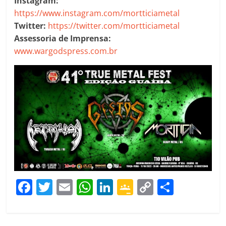
Instagram:
https://www.instagram.com/mortticiametal
Twitter:
https://twitter.com/mortticiametal
Assessoria de Imprensa:
www.wargodspress.com.br
F
T
E
W
Li
G
C
C
a
w
m
h
n
o
o
o
c
itt
ai
at
k
o
p
m