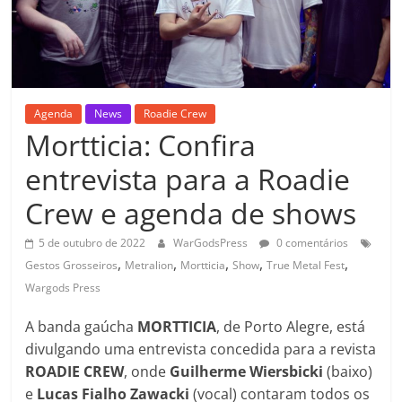
Agenda
News
Roadie Crew
Mortticia: Confira
entrevista para a Roadie
Crew e agenda de shows
5 de outubro de 2022
WarGodsPress
0 comentários
,
,
,
,
,
Gestos Grosseiros
Metralion
Mortticia
Show
True Metal Fest
Wargods Press
A banda gaúcha
MORTTICIA
, de Porto Alegre, está
divulgando uma entrevista concedida para a revista
ROADIE CREW
, onde
Guilherme Wiersbicki
(baixo)
e
Lucas Fialho Zawacki
(vocal) contaram todos os