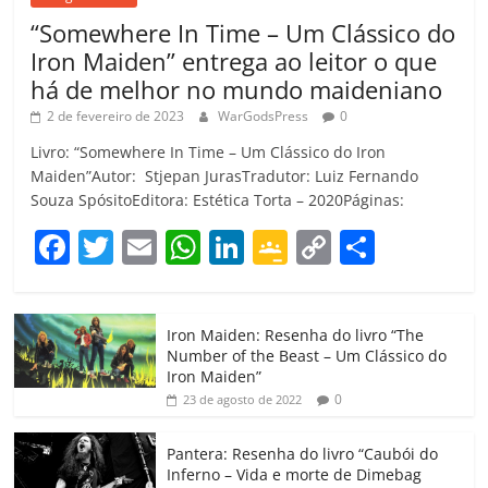
“Somewhere In Time – Um Clássico do
Iron Maiden” entrega ao leitor o que
há de melhor no mundo maideniano
2 de fevereiro de 2023
WarGodsPress
0
Livro: “Somewhere In Time – Um Clássico do Iron
Maiden”Autor: Stjepan JurasTradutor: Luiz Fernando
Souza SpósitoEditora: Estética Torta – 2020Páginas:
F
T
E
W
Li
G
C
C
a
w
m
h
n
o
o
o
c
itt
ai
at
k
o
p
m
Iron Maiden: Resenha do livro “The
e
er
l
s
e
gl
y
p
Number of the Beast – Um Clássico do
b
A
dI
e
Li
ar
Iron Maiden”
0
23 de agosto de 2022
o
p
n
Cl
n
til
o
p
a
k
h
Pantera: Resenha do livro “Caubói do
Inferno – Vida e morte de Dimebag