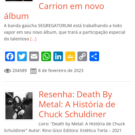
Carrion em novo
álbum
A banda gaúcha SEGREGATORUM está trabalhando a todo
vapor em seu novo álbum, que trará a participação especial
do talentoso
[…]
F
T
E
W
Li
G
C
C
a
w
m
h
n
o
o
o
204589
8 de fevereiro de 2023
c
itt
ai
at
k
o
p
m
e
er
l
s
e
gl
y
p
b
Resenha: Death By
A
dI
e
Li
ar
o
p
n
Cl
n
til
Metal: A História de
o
p
a
k
h
Chuck Schuldiner
k
ss
ar
Livro: “Death by Metal: A História de Chuck
ro
Schuldiner” Autor: Rino Gissi Editora: Estética Torta – 2021