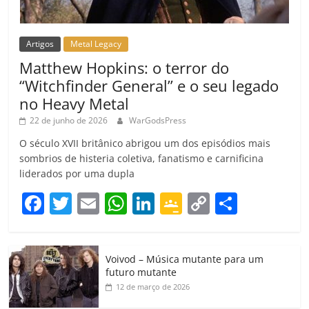
Artigos
Metal Legacy
Matthew Hopkins: o terror do
“Witchfinder General” e o seu legado
no Heavy Metal
22 de junho de 2026
WarGodsPress
O século XVII britânico abrigou um dos episódios mais
sombrios de histeria coletiva, fanatismo e carnificina
liderados por uma dupla
F
T
E
W
Li
G
C
C
a
w
m
h
n
o
o
o
c
itt
ai
at
k
o
p
m
Voivod – Música mutante para um
e
er
l
s
e
gl
y
p
futuro mutante
b
A
dI
e
Li
ar
12 de março de 2026