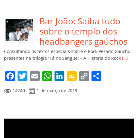
c
itt
ai
at
k
o
p
m
e
er
l
s
e
gl
y
p
b
Bar João: Saiba tudo
A
dI
e
Li
ar
o
p
n
Cl
n
til
sobre o templo dos
o
p
a
k
h
headbangers gaúchos
k
ss
ar
Consultando os textos especiais sobre o Rock Pesado Gaúcho,
ro
presentes na trilogia “Tá no Sangue! – A História do Rock
[…]
o
F
T
E
W
Li
G
C
C
m
a
w
m
h
n
o
o
o
14240
1 de março de 2019
c
itt
ai
at
k
o
p
m
e
er
l
s
e
gl
y
p
b
A
dI
e
Li
ar
o
p
n
Cl
n
til
o
p
a
k
h