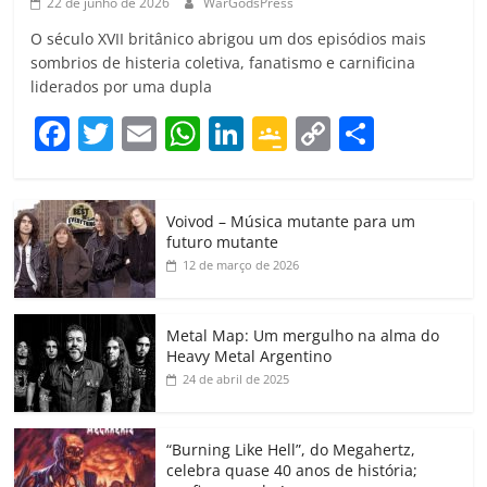
22 de junho de 2026
WarGodsPress
O século XVII britânico abrigou um dos episódios mais
sombrios de histeria coletiva, fanatismo e carnificina
liderados por uma dupla
F
T
E
W
Li
G
C
C
a
w
m
h
n
o
o
o
c
itt
ai
at
k
o
p
m
Voivod – Música mutante para um
e
er
l
s
e
gl
y
p
futuro mutante
b
A
dI
e
Li
ar
12 de março de 2026
o
p
n
Cl
n
til
o
p
a
k
h
Metal Map: Um mergulho na alma do
Heavy Metal Argentino
k
ss
ar
24 de abril de 2025
ro
o
“Burning Like Hell”, do Megahertz,
m
celebra quase 40 anos de história;