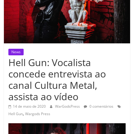
News
Hell Gun: Vocalista
concede entrevista ao
canal Cultura Metal,
assista ao vídeo
14 de maio de 2020
WarGodsPress
0 comentários
,
Hell Gun
Wargods Press