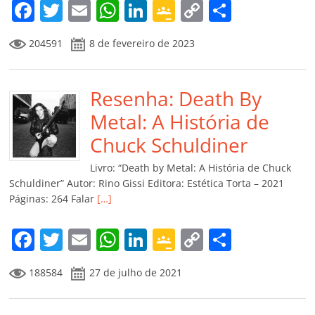
F
T
E
W
Li
G
C
C
a
w
m
h
n
o
o
o
204591
8 de fevereiro de 2023
c
itt
ai
at
k
o
p
m
e
er
l
s
e
gl
y
p
b
Resenha: Death By
A
dI
e
Li
ar
o
p
n
Cl
n
til
Metal: A História de
o
p
a
k
h
Chuck Schuldiner
k
ss
ar
Livro: “Death by Metal: A História de Chuck
ro
Schuldiner” Autor: Rino Gissi Editora: Estética Torta – 2021
Páginas: 264 Falar
[…]
o
m
F
T
E
W
Li
G
C
C
a
w
m
h
n
o
o
o
188584
27 de julho de 2021
c
itt
ai
at
k
o
p
m
e
er
l
s
e
gl
y
p