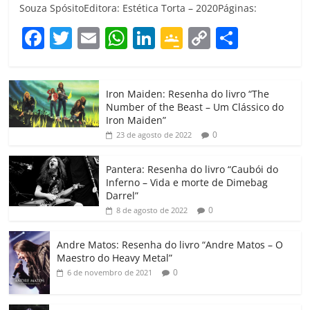
Souza SpósitoEditora: Estética Torta – 2020Páginas:
F
T
E
W
Li
G
C
C
a
w
m
h
n
o
o
o
c
itt
ai
at
k
o
p
m
Iron Maiden: Resenha do livro “The
e
er
l
s
e
gl
y
p
Number of the Beast – Um Clássico do
b
A
dI
e
Li
ar
Iron Maiden”
0
23 de agosto de 2022
o
p
n
Cl
n
til
o
p
a
k
h
Pantera: Resenha do livro “Caubói do
Inferno – Vida e morte de Dimebag
k
ss
ar
Darrel”
ro
0
8 de agosto de 2022
o
Andre Matos: Resenha do livro “Andre Matos – O
m
Maestro do Heavy Metal”
0
6 de novembro de 2021