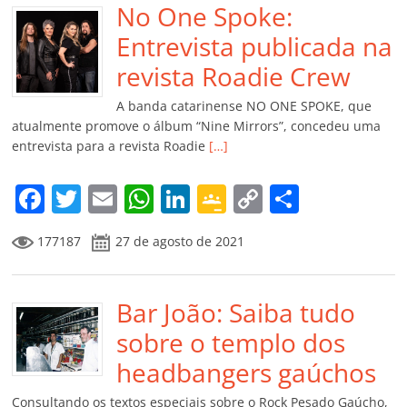
b
No One Spoke:
A
dI
e
Li
ar
o
p
n
Cl
n
til
Entrevista publicada na
o
p
a
k
h
revista Roadie Crew
k
ss
ar
A banda catarinense NO ONE SPOKE, que
ro
atualmente promove o álbum “Nine Mirrors”, concedeu uma
entrevista para a revista Roadie
[…]
o
m
F
T
E
W
Li
G
C
C
a
w
m
h
n
o
o
o
177187
27 de agosto de 2021
c
itt
ai
at
k
o
p
m
e
er
l
s
e
gl
y
p
b
Bar João: Saiba tudo
A
dI
e
Li
ar
o
p
n
Cl
n
til
sobre o templo dos
o
p
a
k
h
headbangers gaúchos
k
ss
ar
Consultando os textos especiais sobre o Rock Pesado Gaúcho,