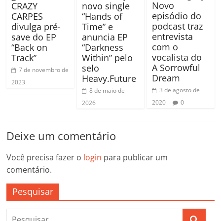
Novo
CRAZY
novo single
episódio do
CARPES
“Hands of
podcast traz
divulga pré-
Time” e
entrevista
save do EP
anuncia EP
com o
“Back on
“Darkness
vocalista do
Track”
Within” pelo
A Sorrowful
selo
7 de novembro de
Dream
Heavy.Future
2023
3 de agosto de
8 de maio de
2020
0
2026
Deixe um comentário
Você precisa fazer o
login
para publicar um
comentário.
Pesquisar