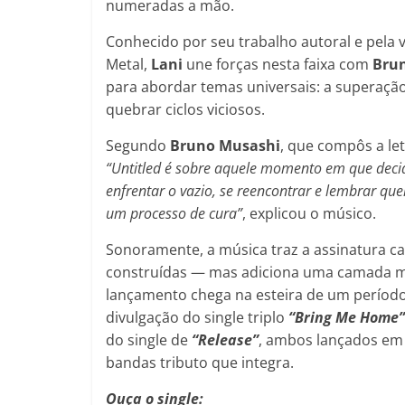
numeradas a mão.
Conhecido por seu trabalho autoral e pela v
Metal,
Lani
une forças nesta faixa com
Bru
para abordar temas universais: a superação,
quebrar ciclos viciosos.
Segundo
Bruno Musashi
, que compôs a le
“Untitled é sobre aquele momento em que decid
enfrentar o vazio, se reencontrar e lembrar qu
um processo de cura”
, explicou o músico.
Sonoramente, a música traz a assinatura ca
construídas — mas adiciona uma camada mai
lançamento chega na esteira de um período
divulgação do single triplo
“Bring Me Home”
do single de
“Release”
, ambos lançados em 
bandas tributo que integra.
Ouça o single: