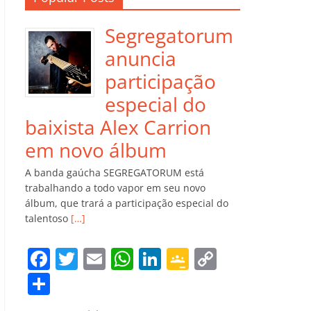
Segregatorum
anuncia
participação
especial do
baixista Alex Carrion
em novo álbum
A banda gaúcha SEGREGATORUM está
trabalhando a todo vapor em seu novo
álbum, que trará a participação especial do
talentoso
[…]
F
T
E
W
Li
G
C
a
w
m
h
n
o
o
C
c
itt
ai
at
k
o
p
o