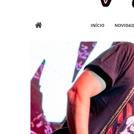
Wargods
INÍCIO
NOVIDAD
Press
Assessoria
e
Conteúdos