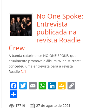
e
er
l
s
e
gl
y
m
b
A
dI
e
Li
p
o
p
n
Cl
n
ar
No One Spoke:
o
p
a
k
til
Entrevista
k
ss
h
publicada na
ro
ar
revista Roadie
o
Crew
m
A banda catarinense NO ONE SPOKE, que
atualmente promove o álbum “Nine Mirrors”,
concedeu uma entrevista para a revista
Roadie
[…]
F
T
E
W
Li
G
C
a
w
m
h
n
o
o
C
c
itt
ai
at
k
o
p
o
177191
27 de agosto de 2021