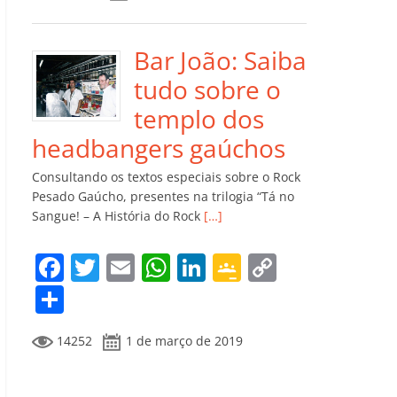
e
er
l
s
e
gl
y
m
b
A
dI
e
Li
p
o
p
n
Cl
n
ar
Bar João: Saiba
o
p
a
k
til
tudo sobre o
k
ss
h
templo dos
ro
ar
headbangers gaúchos
o
Consultando os textos especiais sobre o Rock
m
Pesado Gaúcho, presentes na trilogia “Tá no
Sangue! – A História do Rock
[…]
F
T
E
W
Li
G
C
a
w
m
h
n
o
o
C
c
itt
ai
at
k
o
p
o
14252
1 de março de 2019
e
er
l
s
e
gl
y
m
b
A
dI
e
Li
p