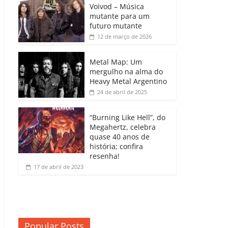
b
A
dI
e
Li
Voivod – Música
p
mutante para um
o
p
n
Cl
n
ar
futuro mutante
12 de março de 2026
o
p
a
k
til
k
ss
h
Metal Map: Um
ro
mergulho na alma do
ar
Heavy Metal Argentino
o
24 de abril de 2025
m
“Burning Like Hell”, do
Megahertz, celebra
quase 40 anos de
história; confira
resenha!
17 de abril de 2023
Popular Posts