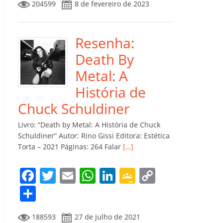
204599
8 de fevereiro de 2023
e
er
l
s
e
gl
y
m
b
A
dI
e
Li
p
o
p
n
Cl
n
ar
Resenha:
o
p
a
k
til
Death By
k
ss
h
Metal: A
ro
ar
História de
o
Chuck Schuldiner
m
Livro: “Death by Metal: A História de Chuck
Schuldiner” Autor: Rino Gissi Editora: Estética
Torta – 2021 Páginas: 264 Falar
[…]
F
T
E
W
Li
G
C
a
w
m
h
n
o
o
C
c
itt
ai
at
k
o
p
o
188593
27 de julho de 2021