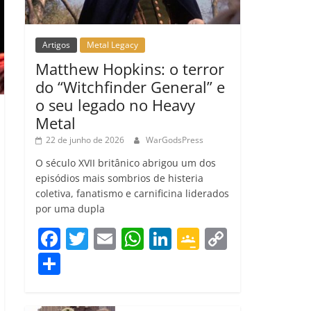
Artigos
Metal Legacy
Matthew Hopkins: o terror
do “Witchfinder General” e
o seu legado no Heavy
Metal
22 de junho de 2026
WarGodsPress
O século XVII britânico abrigou um dos
episódios mais sombrios de histeria
coletiva, fanatismo e carnificina liderados
por uma dupla
F
T
E
W
Li
G
C
a
w
m
h
n
o
o
C
c
itt
ai
at
k
o
p
o
e
er
l
s
e
gl
y
m