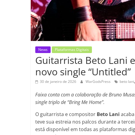
News
Plataformas Digitais
Guitarrista Beto Lani
novo single “Untitled”
30 de janeiro de 2026
WarGodsPress
beto lani
Faixa conta com a colaboração de Bruno Musash
single triplo de “Bring Me Home”.
O guitarrista e compositor
Beto Lani
acaba 
teve sua estreia nos palcos durante a terce
está disponível em todas as plataformas digi