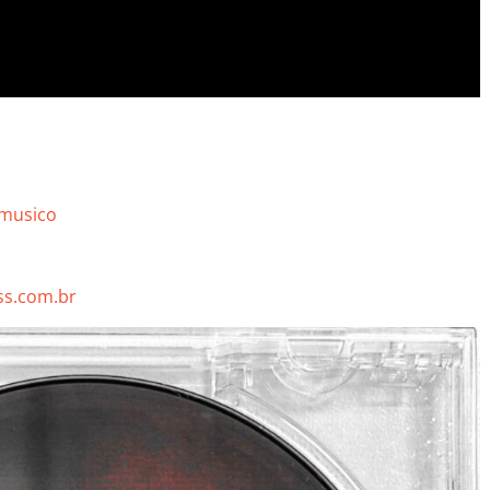
emusico
s.com.br