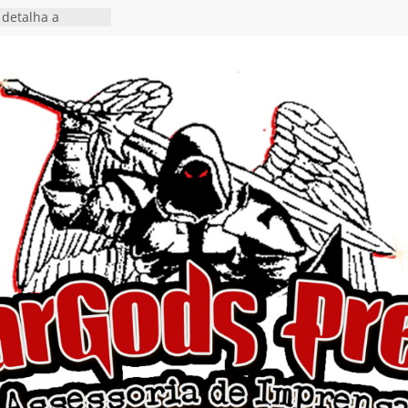
 o single “Keep
live!” e detalha
ovo álbum
detalha a
 Rig” definitivo
ival Hell’s Heroes
tosth chega ao
ional em formato
o nas plataformas
cia show em
 Autoral” e
to do novo single
 hiato de uma
nçamento do EP
, I Begin”