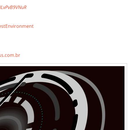
zNLvPvB9VNuR
estEnvironment
s.com.br