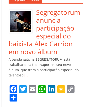
Segregatorum
anuncia
participação
especial do
baixista Alex Carrion
em novo álbum
A banda gaúcha SEGREGATORUM está
trabalhando a todo vapor em seu novo
álbum, que trará a participação especial do
talentoso
[…]
F
T
E
W
Li
G
C
a
w
m
h
n
o
o
C
c
itt
ai
at
k
o
p
o