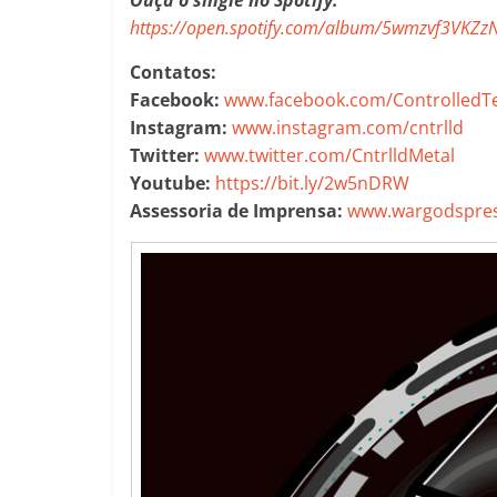
https://open.spotify.com/album/5wmzvf3VKZ
Contatos:
Facebook:
www.facebook.com/ControlledT
Instagram:
www.instagram.com/cntrlld
Twitter:
www.twitter.com/CntrlldMetal
Youtube:
https://bit.ly/2w5nDRW
Assessoria de Imprensa:
www.wargodspres