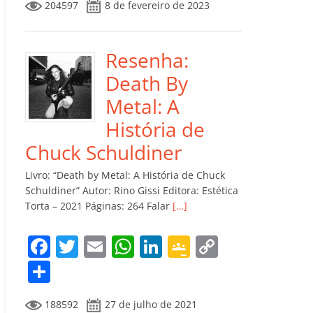
204597
8 de fevereiro de 2023
e
er
l
s
e
gl
y
m
b
A
dI
e
Li
p
o
p
n
Cl
n
ar
Resenha:
o
p
a
k
til
Death By
k
ss
h
Metal: A
ro
ar
História de
o
Chuck Schuldiner
m
Livro: “Death by Metal: A História de Chuck
Schuldiner” Autor: Rino Gissi Editora: Estética
Torta – 2021 Páginas: 264 Falar
[…]
F
T
E
W
Li
G
C
a
w
m
h
n
o
o
C
c
itt
ai
at
k
o
p
o
188592
27 de julho de 2021