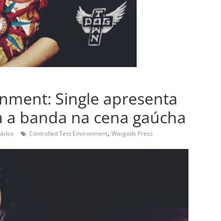
onment: Single apresenta
a a banda na cena gaúcha
,
ários
Controlled Test Environment
Wargods Press