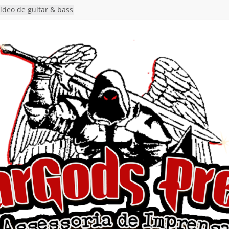
vídeo de guitar & bass
e “Eclipse”, segundo
um “Dreaming”
nuncia show em
oite Autoral” e
mento do novo single
ro”
rra hiato de uma
 lançamento do EP
Ends, I Begin”
nça o single “Keep
l Alive!” e detalha
o novo álbum
en detalha a
“Fly Rig” definitivo
estival Hell’s Heroes