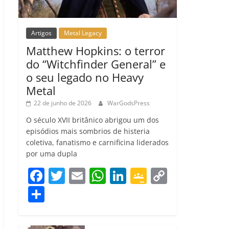
Artigos
Metal Legacy
Matthew Hopkins: o terror
do “Witchfinder General” e
o seu legado no Heavy
Metal
22 de junho de 2026
WarGodsPress
O século XVII britânico abrigou um dos
episódios mais sombrios de histeria
coletiva, fanatismo e carnificina liderados
por uma dupla
F
T
E
W
Li
G
C
a
w
m
h
n
o
o
C
c
itt
ai
at
k
o
p
o
e
er
l
s
e
gl
y
m