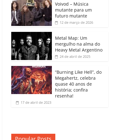
b
A
dI
e
Li
Voivod – Música
p
mutante para um
o
p
n
Cl
n
ar
futuro mutante
12 de março de 2026
o
p
a
k
til
k
ss
h
Metal Map: Um
ro
mergulho na alma do
ar
Heavy Metal Argentino
o
24 de abril de 2025
m
“Burning Like Hell”, do
Megahertz, celebra
quase 40 anos de
história; confira
resenha!
17 de abril de 2023
Popular Posts