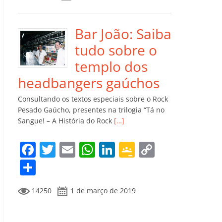
e
er
l
s
e
gl
y
m
b
A
dI
e
Li
p
o
p
n
Cl
n
ar
Bar João: Saiba
o
p
a
k
til
tudo sobre o
k
ss
h
templo dos
ro
ar
headbangers gaúchos
o
Consultando os textos especiais sobre o Rock
m
Pesado Gaúcho, presentes na trilogia “Tá no
Sangue! – A História do Rock
[…]
F
T
E
W
Li
G
C
a
w
m
h
n
o
o
C
c
itt
ai
at
k
o
p
o
14250
1 de março de 2019
e
er
l
s
e
gl
y
m
b
A
dI
e
Li
p