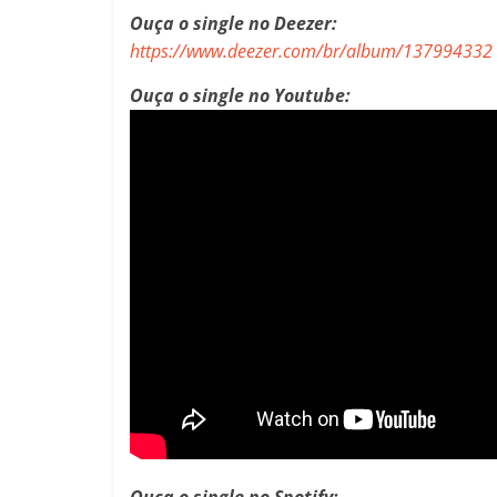
Ouça o single no Deezer:
https://www.deezer.com/br/album/137994332
Ouça o single no Youtube:
Ouça o single no Spotify: