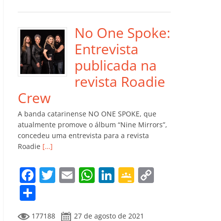
e
er
l
s
e
gl
y
m
b
A
dI
e
Li
p
o
p
n
Cl
n
ar
No One Spoke:
o
p
a
k
til
Entrevista
k
ss
h
publicada na
ro
ar
revista Roadie
o
Crew
m
A banda catarinense NO ONE SPOKE, que
atualmente promove o álbum “Nine Mirrors”,
concedeu uma entrevista para a revista
Roadie
[…]
F
T
E
W
Li
G
C
a
w
m
h
n
o
o
C
c
itt
ai
at
k
o
p
o
177188
27 de agosto de 2021