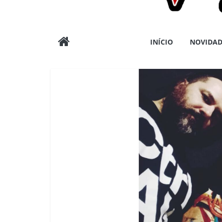
Wargods
INÍCIO
NOVIDAD
Press
Assessoria
e
Conteúdos