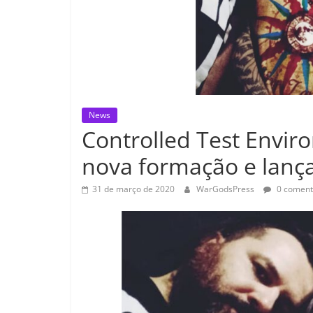
News
Controlled Test Envir
nova formação e lanç
31 de março de 2020
WarGodsPress
0 coment