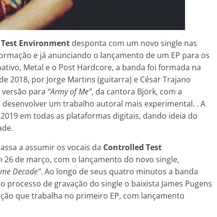
d Test Environment
desponta com um novo single nas
 formação e já anunciando o lançamento de um EP para os
ativo, Metal e o Post Hardcore, a banda foi formada na
 2018, por Jorge Martins (guitarra) e César Trajano
a versão para
“Army of Me”
, da cantora Björk, com a
 desenvolver um trabalho autoral mais experimental. . A
 2019 em todas as plataformas digitais, dando ideia do
ade.
passa a assumir os vocais da
Controlled Test
m 26 de março, com o lançamento do novo single,
ime Decode”
. Ao longo de seus quatro minutos a banda
o processo de gravação do single o baixista James Pugens
ação que trabalha no primeiro EP, com lançamento