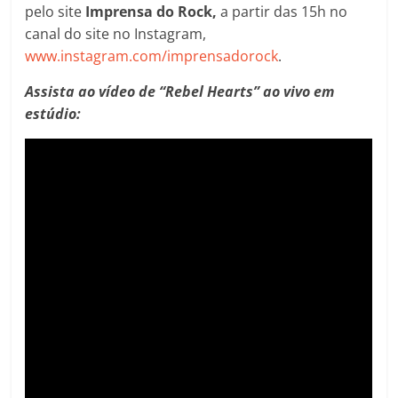
pelo site
Imprensa do Rock,
a partir das 15h no
canal do site no Instagram,
www.instagram.com/imprensadorock
.
Assista ao vídeo de “Rebel Hearts” ao vivo em
estúdio: