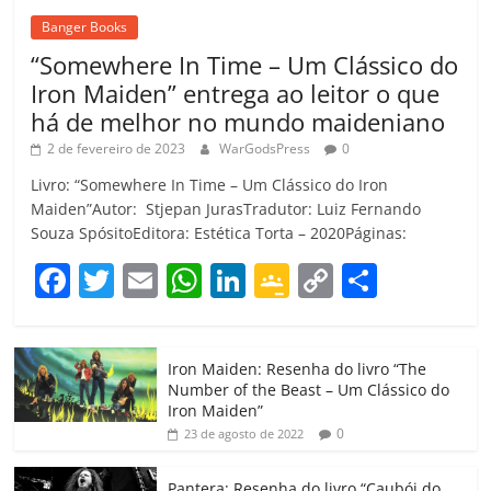
Banger Books
“Somewhere In Time – Um Clássico do
Iron Maiden” entrega ao leitor o que
há de melhor no mundo maideniano
2 de fevereiro de 2023
WarGodsPress
0
Livro: “Somewhere In Time – Um Clássico do Iron
Maiden”Autor: Stjepan JurasTradutor: Luiz Fernando
Souza SpósitoEditora: Estética Torta – 2020Páginas:
F
T
E
W
Li
G
C
C
a
w
m
h
n
o
o
o
c
itt
ai
at
k
o
p
m
Iron Maiden: Resenha do livro “The
e
er
l
s
e
gl
y
p
Number of the Beast – Um Clássico do
b
A
dI
e
Li
ar
Iron Maiden”
0
23 de agosto de 2022
o
p
n
Cl
n
til
o
p
a
k
h
Pantera: Resenha do livro “Caubói do