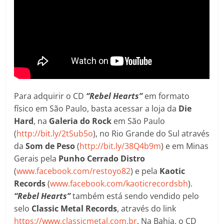
Para adquirir o CD
“Rebel Hearts”
em formato
físico em São Paulo, basta acessar a loja da
Die
Hard
, na
Galeria do Rock
em São Paulo
(
http://bit.ly/2tSub5o
), no Rio Grande do Sul através
da
Som de Peso
(
http://bit.ly/38Q4b9m
) e em Minas
Gerais pela
Punho Cerrado Distro
(
www.facebook.com/restoyo82
) e pela
Kaotic
Records
(
www.facebook.com/kaoticrecordsbh
).
“Rebel Hearts”
também está sendo vendido pelo
selo
Classic Metal Records
, através do link
https://www.classicmetal.com.br
. Na Bahia, o CD