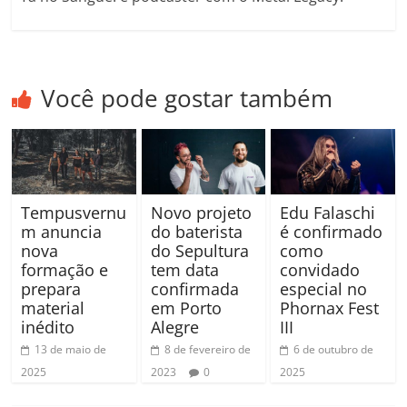
Você pode gostar também
Tempusvernu
Novo projeto
Edu Falaschi
m anuncia
do baterista
é confirmado
nova
do Sepultura
como
formação e
tem data
convidado
prepara
confirmada
especial no
material
em Porto
Phornax Fest
inédito
Alegre
III
13 de maio de
8 de fevereiro de
6 de outubro de
2025
2023
0
2025