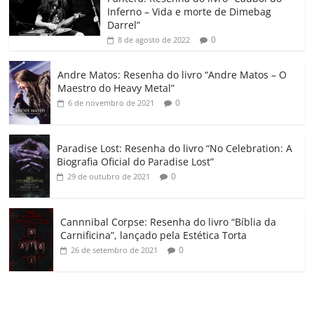
Inferno – Vida e morte de Dimebag
k
ss
ar
Darrel”
ro
0
8 de agosto de 2022
o
Andre Matos: Resenha do livro “Andre Matos – O
m
Maestro do Heavy Metal”
0
6 de novembro de 2021
Paradise Lost: Resenha do livro “No Celebration: A
Biografia Oficial do Paradise Lost”
0
29 de outubro de 2021
Cannnibal Corpse: Resenha do livro “Bíblia da
Carnificina”, lançado pela Estética Torta
0
26 de setembro de 2021