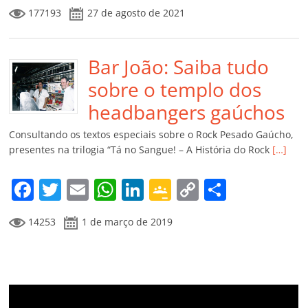
a
w
m
h
n
o
o
o
177193
27 de agosto de 2021
c
itt
ai
at
k
o
p
m
e
er
l
s
e
gl
y
p
b
Bar João: Saiba tudo
A
dI
e
Li
ar
o
p
n
Cl
n
til
sobre o templo dos
o
p
a
k
h
headbangers gaúchos
k
ss
ar
Consultando os textos especiais sobre o Rock Pesado Gaúcho,
ro
presentes na trilogia “Tá no Sangue! – A História do Rock
[…]
o
F
T
E
W
Li
G
C
C
m
a
w
m
h
n
o
o
o
14253
1 de março de 2019
c
itt
ai
at
k
o
p
m
e
er
l
s
e
gl
y
p
b
A
dI
e
Li
ar
o
p
n
Cl
n
til