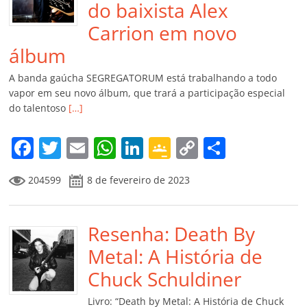
do baixista Alex
Carrion em novo
álbum
A banda gaúcha SEGREGATORUM está trabalhando a todo
vapor em seu novo álbum, que trará a participação especial
do talentoso
[…]
F
T
E
W
Li
G
C
C
a
w
m
h
n
o
o
o
204599
8 de fevereiro de 2023
c
itt
ai
at
k
o
p
m
e
er
l
s
e
gl
y
p
b
Resenha: Death By
A
dI
e
Li
ar
o
p
n
Cl
n
til
Metal: A História de
o
p
a
k
h
Chuck Schuldiner
k
ss
ar
Livro: “Death by Metal: A História de Chuck