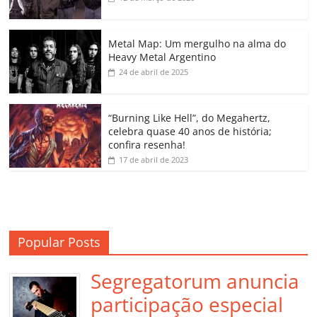
b
A
dI
e
Li
ar
o
p
n
Cl
n
til
o
p
a
k
h
Metal Map: Um mergulho na alma do
Heavy Metal Argentino
k
ss
ar
24 de abril de 2025
ro
o
“Burning Like Hell”, do Megahertz,
m
celebra quase 40 anos de história;
confira resenha!
17 de abril de 2023
Popular Posts
Segregatorum anuncia
participação especial