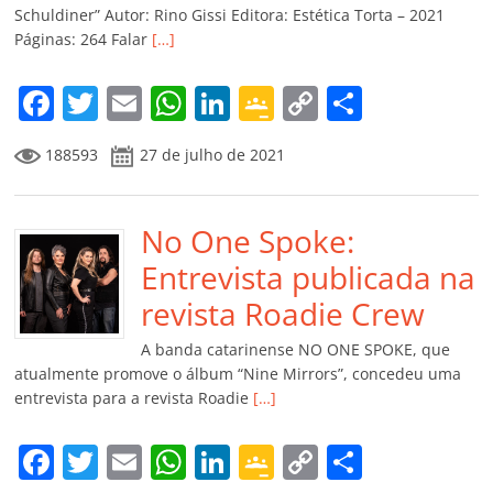
ro
Schuldiner” Autor: Rino Gissi Editora: Estética Torta – 2021
Páginas: 264 Falar
[…]
o
m
F
T
E
W
Li
G
C
C
a
w
m
h
n
o
o
o
188593
27 de julho de 2021
c
itt
ai
at
k
o
p
m
e
er
l
s
e
gl
y
p
b
No One Spoke:
A
dI
e
Li
ar
o
p
n
Cl
n
til
Entrevista publicada na
o
p
a
k
h
revista Roadie Crew
k
ss
ar
A banda catarinense NO ONE SPOKE, que
ro
atualmente promove o álbum “Nine Mirrors”, concedeu uma
entrevista para a revista Roadie
[…]
o
m
F
T
E
W
Li
G
C
C