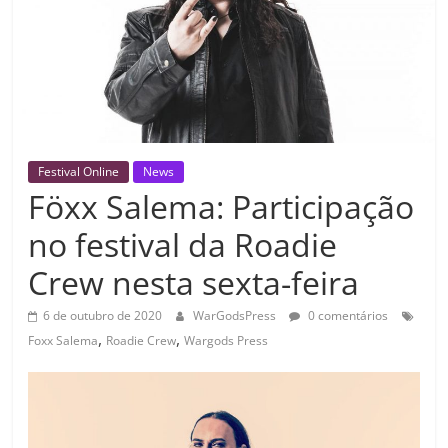
Festival Online
News
Föxx Salema: Participação
no festival da Roadie
Crew nesta sexta-feira
6 de outubro de 2020
WarGodsPress
0 comentários
,
,
Foxx Salema
Roadie Crew
Wargods Press