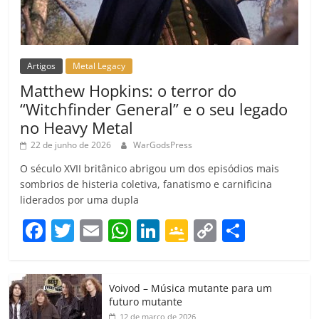
Artigos
Metal Legacy
Matthew Hopkins: o terror do
“Witchfinder General” e o seu legado
no Heavy Metal
22 de junho de 2026
WarGodsPress
O século XVII britânico abrigou um dos episódios mais
sombrios de histeria coletiva, fanatismo e carnificina
liderados por uma dupla
F
T
E
W
Li
G
C
C
a
w
m
h
n
o
o
o
c
itt
ai
at
k
o
p
m
Voivod – Música mutante para um
e
er
l
s
e
gl
y
p
futuro mutante
12 de março de 2026