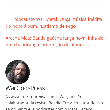
a
w
m
h
n
o
o
o
c
itt
ai
at
k
o
p
m
e
er
l
s
e
gl
y
p
←
Holocausto War Metal: Ouça música inédita
b
A
dI
e
Li
ar
do novo álbum, “Batismo de Fogo”
o
p
n
Cl
n
til
Arcana Mea: Banda gaúcha lança nova linha de
o
p
a
k
h
merchandising e promoção do álbum
→
k
ss
ar
ro
o
m
WarGodsPress
Assessor de Imprensa com a Wargods Press,
colaborador da revista Roadie Crew, co-autor do livro
Tá no Sangue! e podcaster com o Metal Legacy.