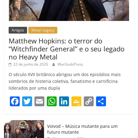
Artigos
Metal Legacy
Matthew Hopkins: o terror do
“Witchfinder General” e o seu legado
no Heavy Metal
22 de junho de 2026
WarGodsPress
O século XVII britânico abrigou um dos episódios mais
sombrios de histeria coletiva, fanatismo e carnificina
liderados por uma dupla
F
T
E
W
Li
G
C
C
a
w
m
h
n
o
o
o
c
itt
ai
at
k
o
p
m
Voivod – Música mutante para um
e
er
l
s
e
gl
y
p
futuro mutante