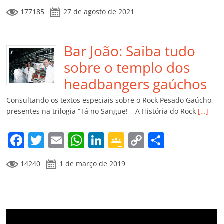
a
w
m
h
n
o
o
o
177185
27 de agosto de 2021
c
itt
ai
at
k
o
p
m
e
er
l
s
e
gl
y
p
b
Bar João: Saiba tudo
A
dI
e
Li
ar
o
p
n
Cl
n
til
sobre o templo dos
o
p
a
k
h
headbangers gaúchos
k
ss
ar
Consultando os textos especiais sobre o Rock Pesado Gaúcho,
ro
presentes na trilogia “Tá no Sangue! – A História do Rock
[…]
o
F
T
E
W
Li
G
C
C
m
a
w
m
h
n
o
o
o
14240
1 de março de 2019
c
itt
ai
at
k
o
p
m
e
er
l
s
e
gl
y
p
b
A
dI
e
Li
ar
o
p
n
Cl
n
til