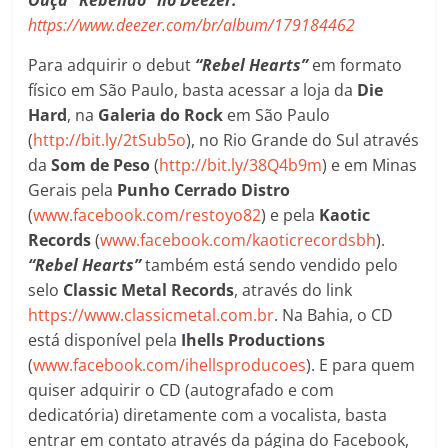
Ouça “Rebelião” no Deezer:
https://www.deezer.com/br/album/179184462
Para adquirir o debut
“Rebel Hearts”
em formato
físico em São Paulo, basta acessar a loja da
Die
Hard
, na
Galeria do Rock
em São Paulo
(
http://bit.ly/2tSub5o
), no Rio Grande do Sul através
da
Som de Peso
(
http://bit.ly/38Q4b9m
) e em Minas
Gerais pela
Punho Cerrado Distro
(
www.facebook.com/restoyo82
) e pela
Kaotic
Records
(
www.facebook.com/kaoticrecordsbh
).
“Rebel Hearts”
também está sendo vendido pelo
selo
Classic Metal Records
, através do link
https://www.classicmetal.com.br
. Na Bahia, o CD
está disponível pela
Ihells Productions
(
www.facebook.com/ihellsproducoes
). E para quem
quiser adquirir o CD (autografado e com
dedicatória) diretamente com a vocalista, basta
entrar em contato através da página do Facebook,