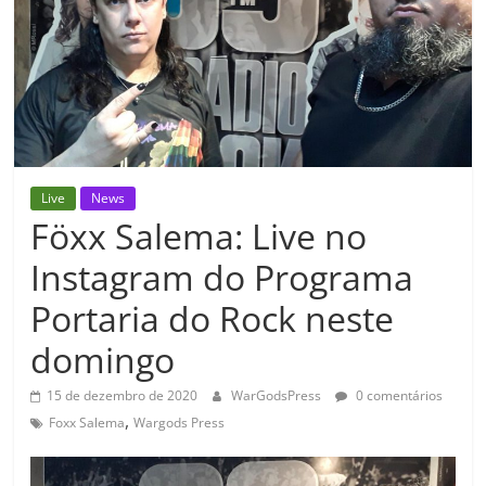
Live
News
Föxx Salema: Live no
Instagram do Programa
Portaria do Rock neste
domingo
15 de dezembro de 2020
WarGodsPress
0 comentários
,
Foxx Salema
Wargods Press