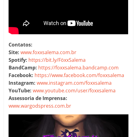
Contatos:
Site:
www.foxxsalema.com.br
Spotify:
https://bit.ly/FöxxSalema
BandCamp:
https://foxxsalema.bandcamp.com
Facebook:
https://www.facebook.com/foxxsalema
Instagram:
www.instagram.com/foxxsalema
YouTube:
www.youtube.com/user/foxxsalema
Assessoria de Imprensa:
www.wargodspress.com.br