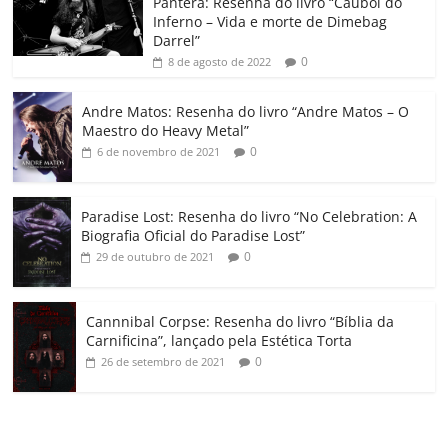
o
p
a
k
h
Pantera: Resenha do livro “Caubói do
Inferno – Vida e morte de Dimebag
k
ss
ar
Darrel”
ro
0
8 de agosto de 2022
o
Andre Matos: Resenha do livro “Andre Matos – O
m
Maestro do Heavy Metal”
0
6 de novembro de 2021
Paradise Lost: Resenha do livro “No Celebration: A
Biografia Oficial do Paradise Lost”
0
29 de outubro de 2021
Cannnibal Corpse: Resenha do livro “Bíblia da
Carnificina”, lançado pela Estética Torta
0
26 de setembro de 2021