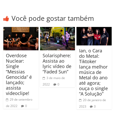
Você pode gostar também
Ian, o Cara
Overdose
Solarisphere:
do Metal:
Nuclear:
Assista ao
Tiktoker
Single
lyric vídeo de
lança melhor
“Messias
“Faded Sun”
música de
Genocida” é
Metal do ano
3 de maio de
lançado;
até agora;
2022
0
assista
ouça o single
videoclipe!
“A Solução”
29 de setembro
20 de janeiro de
de 2022
0
2023
0