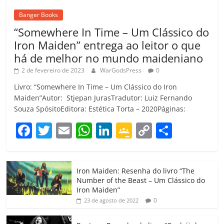
Banger Books
“Somewhere In Time – Um Clássico do
Iron Maiden” entrega ao leitor o que
há de melhor no mundo maideniano
2 de fevereiro de 2023
WarGodsPress
0
Livro: “Somewhere In Time – Um Clássico do Iron
Maiden”Autor: Stjepan JurasTradutor: Luiz Fernando
Souza SpósitoEditora: Estética Torta – 2020Páginas:
F
T
E
W
Li
G
C
C
a
w
m
h
n
o
o
o
c
itt
ai
at
k
o
p
m
Iron Maiden: Resenha do livro “The
e
er
l
s
e
gl
y
p
Number of the Beast – Um Clássico do
b
A
dI
e
Li
ar
Iron Maiden”
0
23 de agosto de 2022
o
p
n
Cl
n
til