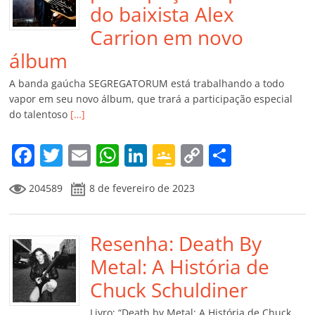
do baixista Alex
Carrion em novo
álbum
A banda gaúcha SEGREGATORUM está trabalhando a todo
vapor em seu novo álbum, que trará a participação especial
do talentoso
[…]
F
T
E
W
Li
G
C
C
a
w
m
h
n
o
o
o
204589
8 de fevereiro de 2023
c
itt
ai
at
k
o
p
m
e
er
l
s
e
gl
y
p
b
Resenha: Death By
A
dI
e
Li
ar
o
p
n
Cl
n
til
Metal: A História de
o
p
a
k
h
Chuck Schuldiner
k
ss
ar
Livro: “Death by Metal: A História de Chuck