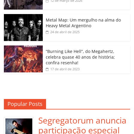
b
A
dI
e
Li
ar
12 de março de 2026
o
p
n
Cl
n
til
o
p
a
k
h
Metal Map: Um mergulho na alma do
Heavy Metal Argentino
k
ss
ar
24 de abril de 2025
ro
o
“Burning Like Hell”, do Megahertz,
m
celebra quase 40 anos de história;
confira resenha!
17 de abril de 2023
Popular Posts
Segregatorum anuncia
participação especial