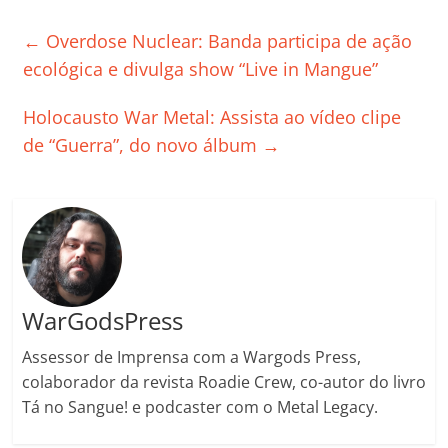
e
er
l
s
e
gl
y
p
←
Overdose Nuclear: Banda participa de ação
b
A
dI
e
Li
ar
ecológica e divulga show “Live in Mangue”
o
p
n
Cl
n
til
Holocausto War Metal: Assista ao vídeo clipe
o
p
a
k
h
de “Guerra”, do novo álbum
→
k
ss
ar
ro
o
m
WarGodsPress
Assessor de Imprensa com a Wargods Press,
colaborador da revista Roadie Crew, co-autor do livro
Tá no Sangue! e podcaster com o Metal Legacy.