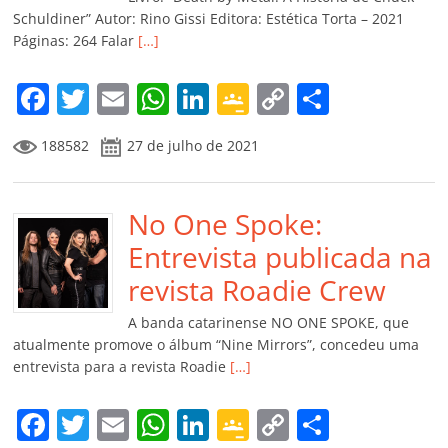
ro
Schuldiner” Autor: Rino Gissi Editora: Estética Torta – 2021
Páginas: 264 Falar
[…]
o
m
F
T
E
W
Li
G
C
C
a
w
m
h
n
o
o
o
188582
27 de julho de 2021
c
itt
ai
at
k
o
p
m
e
er
l
s
e
gl
y
p
b
No One Spoke:
A
dI
e
Li
ar
o
p
n
Cl
n
til
Entrevista publicada na
o
p
a
k
h
revista Roadie Crew
k
ss
ar
A banda catarinense NO ONE SPOKE, que
ro
atualmente promove o álbum “Nine Mirrors”, concedeu uma
entrevista para a revista Roadie
[…]
o
m
F
T
E
W
Li
G
C
C