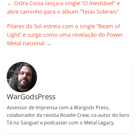
e
er
l
s
e
gl
y
p
←
Ostra Coisa lança o single “O Inevitável” e
b
A
dI
e
Li
ar
abre caminho para o álbum “Teias Siderais”
o
p
n
Cl
n
til
Pilares do Sol estreia com o single “Beam of
o
p
a
k
h
Light” e surge como uma revelação do Power
k
ss
ar
Metal nacional
→
ro
o
m
WarGodsPress
Assessor de Imprensa com a Wargods Press,
colaborador da revista Roadie Crew, co-autor do livro
Tá no Sangue! e podcaster com o Metal Legacy.