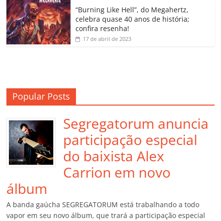
o
“Burning Like Hell”, do Megahertz,
m
celebra quase 40 anos de história;
confira resenha!
17 de abril de 2023
Popular Posts
Segregatorum anuncia
participação especial
do baixista Alex
Carrion em novo
álbum
A banda gaúcha SEGREGATORUM está trabalhando a todo
vapor em seu novo álbum, que trará a participação especial