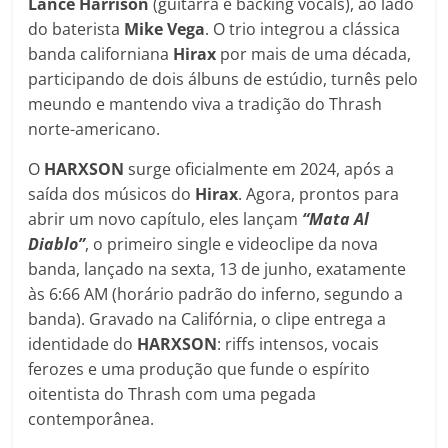
Lance
Harrison
(guitarra e backing vocals), ao lado
do baterista
Mike Vega
. O trio integrou a clássica
banda californiana
Hirax
por mais de uma década,
participando de dois álbuns de estúdio, turnês pelo
meundo e mantendo viva a tradição do Thrash
norte-americano.
O
HARXSON
surge oficialmente em 2024, após a
saída dos músicos do
Hirax
. Agora, prontos para
abrir um novo capítulo, eles lançam
“Mata Al
Diablo”
, o primeiro single e videoclipe da nova
banda, lançado na sexta, 13 de junho, exatamente
às 6:66 AM (horário padrão do inferno, segundo a
banda). Gravado na Califórnia, o clipe entrega a
identidade do
HARXSON
: riffs intensos, vocais
ferozes e uma produção que funde o espírito
oitentista do Thrash com uma pegada
contemporânea.