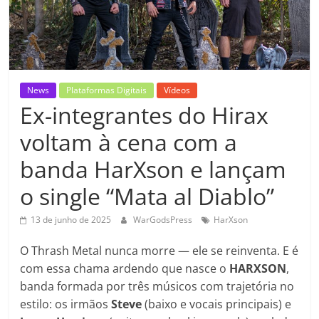
News
Plataformas Digitais
Vídeos
Ex-integrantes do Hirax
voltam à cena com a
banda HarXson e lançam
o single “Mata al Diablo”
13 de junho de 2025
WarGodsPress
HarXson
O Thrash Metal nunca morre — ele se reinventa. E é
com essa chama ardendo que nasce o
HARXSON
,
banda formada por três músicos com trajetória no
estilo: os irmãos
Steve
(baixo e vocais principais) e