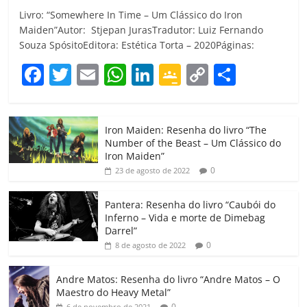
Livro: “Somewhere In Time – Um Clássico do Iron
Maiden”Autor: Stjepan JurasTradutor: Luiz Fernando
Souza SpósitoEditora: Estética Torta – 2020Páginas:
F
T
E
W
Li
G
C
C
a
w
m
h
n
o
o
o
c
itt
ai
at
k
o
p
m
Iron Maiden: Resenha do livro “The
e
er
l
s
e
gl
y
p
Number of the Beast – Um Clássico do
b
A
dI
e
Li
ar
Iron Maiden”
0
23 de agosto de 2022
o
p
n
Cl
n
til
o
p
a
k
h
Pantera: Resenha do livro “Caubói do
Inferno – Vida e morte de Dimebag
k
ss
ar
Darrel”
ro
0
8 de agosto de 2022
o
Andre Matos: Resenha do livro “Andre Matos – O
m
Maestro do Heavy Metal”
0
6 de novembro de 2021