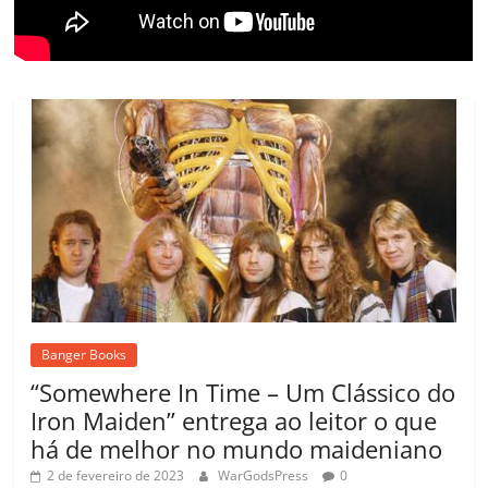
m
Banger Books
“Somewhere In Time – Um Clássico do
Iron Maiden” entrega ao leitor o que
há de melhor no mundo maideniano
2 de fevereiro de 2023
WarGodsPress
0