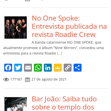
c
itt
ai
at
k
o
p
m
e
er
l
s
e
gl
y
p
b
No One Spoke:
A
dI
e
Li
ar
o
p
n
Cl
n
til
Entrevista publicada na
o
p
a
k
h
revista Roadie Crew
k
ss
ar
A banda catarinense NO ONE SPOKE, que
ro
atualmente promove o álbum “Nine Mirrors”, concedeu uma
entrevista para a revista Roadie
[…]
o
m
F
T
E
W
Li
G
C
C
a
w
m
h
n
o
o
o
177187
27 de agosto de 2021
c
itt
ai
at
k
o
p
m
e
er
l
s
e
gl
y
p
b
Bar João: Saiba tudo
A
dI
e
Li
ar
o
p
n
Cl
n
til
sobre o templo dos