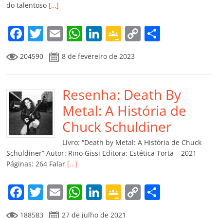
do talentoso
[…]
F
T
E
W
Li
G
C
C
a
w
m
h
n
o
o
o
204590
8 de fevereiro de 2023
c
itt
ai
at
k
o
p
m
e
er
l
s
e
gl
y
p
b
Resenha: Death By
A
dI
e
Li
ar
o
p
n
Cl
n
til
Metal: A História de
o
p
a
k
h
Chuck Schuldiner
k
ss
ar
Livro: “Death by Metal: A História de Chuck
ro
Schuldiner” Autor: Rino Gissi Editora: Estética Torta – 2021
Páginas: 264 Falar
[…]
o
m
F
T
E
W
Li
G
C
C
a
w
m
h
n
o
o
o
188583
27 de julho de 2021