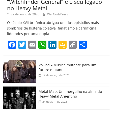
“Witchfinder General” e o seu legado
no Heavy Metal
22 de junho de 2026
WarGodsPress
O século XVII britânico abrigou um dos episódios mais
sombrios de histeria coletiva, fanatismo e carnificina
liderados por uma dupla
F
T
E
W
Li
G
C
C
a
w
m
h
n
o
o
o
c
itt
ai
at
k
o
p
m
Voivod – Música mutante para um
e
er
l
s
e
gl
y
p
futuro mutante
b
A
dI
e
Li
ar
12 de março de 2026
o
p
n
Cl
n
til
o
p
a
k
h
Metal Map: Um mergulho na alma do
Heavy Metal Argentino
k
ss
ar
24 de abril de 2025
ro