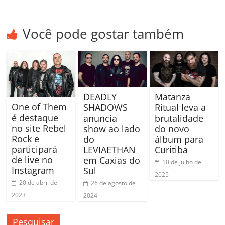
Você pode gostar também
DEADLY
Matanza
One of Them
SHADOWS
Ritual leva a
é destaque
anuncia
brutalidade
no site Rebel
show ao lado
do novo
Rock e
do
álbum para
participará
LEVIAETHAN
Curitiba
de live no
em Caxias do
10 de julho de
Instagram
Sul
2025
20 de abril de
26 de agosto de
2023
2024
Pesquisar