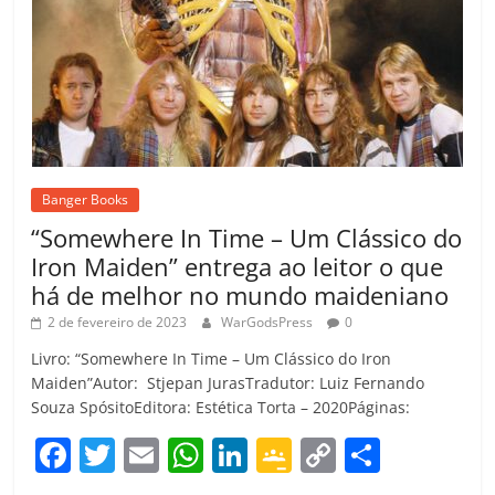
Banger Books
“Somewhere In Time – Um Clássico do
Iron Maiden” entrega ao leitor o que
há de melhor no mundo maideniano
2 de fevereiro de 2023
WarGodsPress
0
Livro: “Somewhere In Time – Um Clássico do Iron
Maiden”Autor: Stjepan JurasTradutor: Luiz Fernando
Souza SpósitoEditora: Estética Torta – 2020Páginas:
F
T
E
W
Li
G
C
C
a
w
m
h
n
o
o
o