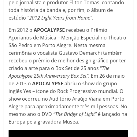
pelo jornalista e produtor Eliton Tomasi contando
toda história da banda e, por fim, o álbum de
estúdio
“2012 Light Years from Home”
.
Em 2012 o
APOCALYPSE
recebeu o Prêmio
Açorianos de Música – Menção Especial no Theatro
São Pedro em Porto Alegre. Nesta mesma
cerimônia o vocalista Gustavo Demarchi também
recebeu o prêmio de melhor design gráfico por ter
criado a arte para o Box Set de 25 anos “
The
Apocalypse 25th Anniversary Box Set”.
Em 26 de maio
de 2013 o
APOCALYPSE
abriu o show do grupo
inglês Yes – ícone do Rock Progressivo mundial. O
show ocorreu no Auditório Araújo Viana em Porto
Alegre para aproximadamente três mil pessoas. No
mesmo ano o DVD
“The Bridge of Light”
é lançado na
Europa pela gravadora Musea.