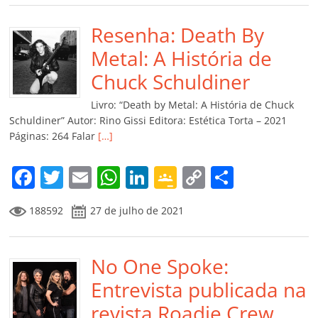
e
er
l
s
e
gl
y
p
b
Resenha: Death By
A
dI
e
Li
ar
o
p
n
Cl
n
til
Metal: A História de
o
p
a
k
h
Chuck Schuldiner
k
ss
ar
Livro: “Death by Metal: A História de Chuck
ro
Schuldiner” Autor: Rino Gissi Editora: Estética Torta – 2021
Páginas: 264 Falar
[…]
o
m
F
T
E
W
Li
G
C
C
a
w
m
h
n
o
o
o
188592
27 de julho de 2021
c
itt
ai
at
k
o
p
m
e
er
l
s
e
gl
y
p
b
No One Spoke:
A
dI
e
Li
ar
o
p
n
Cl
n
til
Entrevista publicada na
o
p
a
k
h
revista Roadie Crew