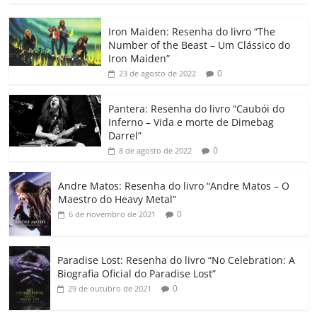
c
itt
ai
at
k
o
p
m
Iron Maiden: Resenha do livro “The
e
er
l
s
e
gl
y
p
Number of the Beast – Um Clássico do
b
A
dI
e
Li
ar
Iron Maiden”
0
23 de agosto de 2022
o
p
n
Cl
n
til
o
p
a
k
h
Pantera: Resenha do livro “Caubói do
Inferno – Vida e morte de Dimebag
k
ss
ar
Darrel”
ro
0
8 de agosto de 2022
o
Andre Matos: Resenha do livro “Andre Matos – O
m
Maestro do Heavy Metal”
0
6 de novembro de 2021
Paradise Lost: Resenha do livro “No Celebration: A
Biografia Oficial do Paradise Lost”
0
29 de outubro de 2021