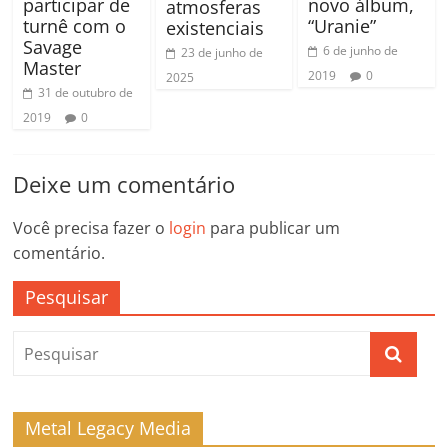
participar de
novo álbum,
atmosferas
turnê com o
“Uranie”
existenciais
Savage
6 de junho de
23 de junho de
Master
2019
0
2025
31 de outubro de
2019
0
Deixe um comentário
Você precisa fazer o
login
para publicar um
comentário.
Pesquisar
Metal Legacy Media