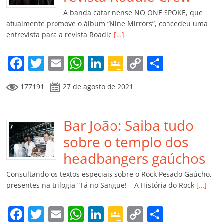
k
ss
ar
A banda catarinense NO ONE SPOKE, que
ro
atualmente promove o álbum “Nine Mirrors”, concedeu uma
entrevista para a revista Roadie
[…]
o
m
F
T
E
W
Li
G
C
C
a
w
m
h
n
o
o
o
177191
27 de agosto de 2021
c
itt
ai
at
k
o
p
m
e
er
l
s
e
gl
y
p
b
Bar João: Saiba tudo
A
dI
e
Li
ar
o
p
n
Cl
n
til
sobre o templo dos
o
p
a
k
h
headbangers gaúchos
k
ss
ar
Consultando os textos especiais sobre o Rock Pesado Gaúcho,
ro
presentes na trilogia “Tá no Sangue! – A História do Rock
[…]
o
F
T
E
W
Li
G
C
C
m