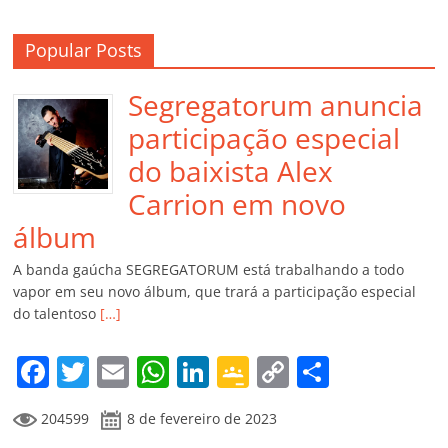
Popular Posts
Segregatorum anuncia
participação especial
do baixista Alex
Carrion em novo
álbum
A banda gaúcha SEGREGATORUM está trabalhando a todo
vapor em seu novo álbum, que trará a participação especial
do talentoso
[…]
F
T
E
W
Li
G
C
C
a
w
m
h
n
o
o
o
204599
8 de fevereiro de 2023
c
itt
ai
at
k
o
p
m