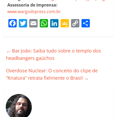
Assessoria de Imprensa:
www.wargodspress.com.br
F
T
E
W
Li
G
C
C
a
w
m
h
n
o
o
o
c
itt
ai
at
k
o
p
m
e
er
l
s
e
gl
y
p
←
Bar João: Saiba tudo sobre o templo dos
b
A
dI
e
Li
ar
headbangers gaúchos
o
p
n
Cl
n
til
Overdose Nuclear: O conceito do clipe de
o
p
a
k
h
“Kriatura” retrata fielmente o Brasil
→
k
ss
ar
ro
o
m