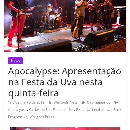
News
Apocalypse: Apresentação
na Festa da Uva nesta
quinta-feira
6 de março de 2019
WarGodsPress
0 comentários
,
,
,
,
Apocalypse
Caxias do Sul
Festa da Uva
Festa Nacional da uva
Rock
,
Progressivo
Wargods Press