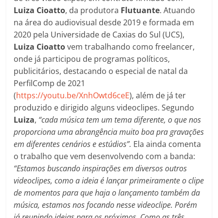
Luiza Cioatto
, da produtora
Flutuante
. Atuando
na área do audiovisual desde 2019 e formada em
2020 pela Universidade de Caxias do Sul (UCS),
Luiza Cioatto
vem trabalhando como freelancer,
onde já participou de programas políticos,
publicitários, destacando o especial de natal da
PerfilComp de 2021
(
https://youtu.be/XnhOwtd6ceE
), além de já ter
produzido e dirigido alguns videoclipes. Segundo
Luiza
,
“c
ada música tem um tema diferente, o que nos
proporciona uma abrangência muito boa pra gravações
em diferentes cenários e estúdios”.
Ela ainda comenta
o trabalho que vem desenvolvendo com a banda:
“Estamos buscando inspirações em diversos outros
videoclipes, como a ideia é lançar primeiramente o clipe
de momentos para que haja o lançamento também da
música, estamos nos focando nesse videoclipe. Porém
já reunindo ideias para os próximos. Como as três