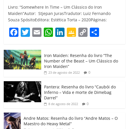
Livro: “Somewhere In Time – Um Clássico do Iron
Maiden”Autor: Stjepan JurasTradutor: Luiz Fernando
Souza SpósitoEditora: Estética Torta – 2020Páginas:
F
T
E
W
Li
G
C
C
a
w
m
h
n
o
o
o
c
itt
ai
at
k
o
p
m
Iron Maiden: Resenha do livro “The
e
er
l
s
e
gl
y
p
Number of the Beast – Um Clássico do
b
A
dI
e
Li
ar
Iron Maiden”
0
23 de agosto de 2022
o
p
n
Cl
n
til
o
p
a
k
h
Pantera: Resenha do livro “Caubói do
Inferno – Vida e morte de Dimebag
k
ss
ar
Darrel”
ro
0
8 de agosto de 2022
o
Andre Matos: Resenha do livro “Andre Matos – O
m
Maestro do Heavy Metal”