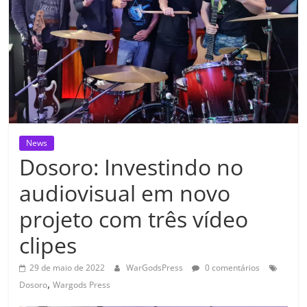
News
Dosoro: Investindo no
audiovisual em novo
projeto com três vídeo
clipes
29 de maio de 2022
WarGodsPress
0 comentários
,
Dosoro
Wargods Press