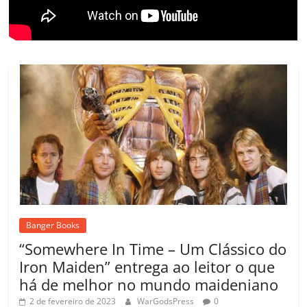
m
Banger Books
“Somewhere In Time – Um Clássico do
Iron Maiden” entrega ao leitor o que
há de melhor no mundo maideniano
2 de fevereiro de 2023
WarGodsPress
0