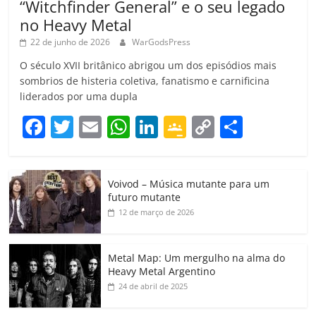
“Witchfinder General” e o seu legado
no Heavy Metal
22 de junho de 2026
WarGodsPress
O século XVII britânico abrigou um dos episódios mais
sombrios de histeria coletiva, fanatismo e carnificina
liderados por uma dupla
F
T
E
W
Li
G
C
C
a
w
m
h
n
o
o
o
c
itt
ai
at
k
o
p
m
Voivod – Música mutante para um
e
er
l
s
e
gl
y
p
futuro mutante
b
A
dI
e
Li
ar
12 de março de 2026
o
p
n
Cl
n
til
o
p
a
k
h
Metal Map: Um mergulho na alma do
Heavy Metal Argentino
k
ss
ar
24 de abril de 2025
ro