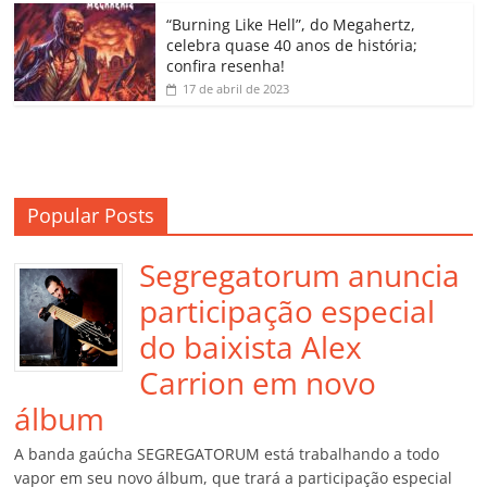
o
“Burning Like Hell”, do Megahertz,
m
celebra quase 40 anos de história;
confira resenha!
17 de abril de 2023
Popular Posts
Segregatorum anuncia
participação especial
do baixista Alex
Carrion em novo
álbum
A banda gaúcha SEGREGATORUM está trabalhando a todo
vapor em seu novo álbum, que trará a participação especial