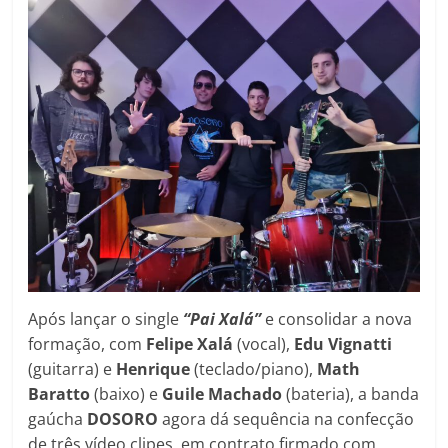
Após lançar o single
“Pai Xalá”
e consolidar a nova
formação, com
Felipe Xalá
(vocal),
Edu Vignatti
(guitarra) e
Henrique
(teclado/piano),
Math
Baratto
(baixo) e
Guile Machado
(bateria), a banda
gaúcha
DOSORO
agora dá sequência na confecção
de três vídeo clipes, em contrato firmado com