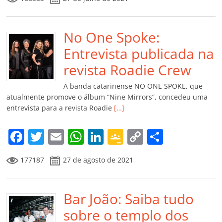
c
itt
ai
at
k
o
p
m
e
er
l
s
e
gl
y
p
b
No One Spoke:
A
dI
e
Li
ar
o
p
n
Cl
n
til
Entrevista publicada na
o
p
a
k
h
revista Roadie Crew
k
ss
ar
A banda catarinense NO ONE SPOKE, que
ro
atualmente promove o álbum “Nine Mirrors”, concedeu uma
entrevista para a revista Roadie
[…]
o
m
F
T
E
W
Li
G
C
C
a
w
m
h
n
o
o
o
177187
27 de agosto de 2021
c
itt
ai
at
k
o
p
m
e
er
l
s
e
gl
y
p
b
Bar João: Saiba tudo
A
dI
e
Li
ar
o
p
n
Cl
n
til
sobre o templo dos