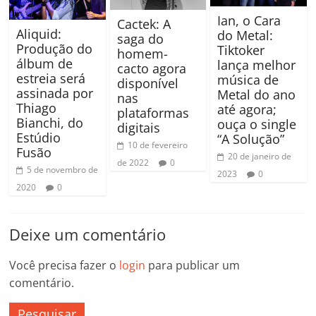
Ian, o Cara
Cactek: A
Aliquid:
do Metal:
saga do
Produção do
Tiktoker
homem-
álbum de
lança melhor
cacto agora
estreia será
música de
disponível
assinada por
Metal do ano
nas
Thiago
até agora;
plataformas
Bianchi, do
ouça o single
digitais
Estúdio
“A Solução”
10 de fevereiro
Fusão
20 de janeiro de
de 2022
0
5 de novembro de
2023
0
2020
0
Deixe um comentário
Você precisa fazer o
login
para publicar um
comentário.
Pesquisar