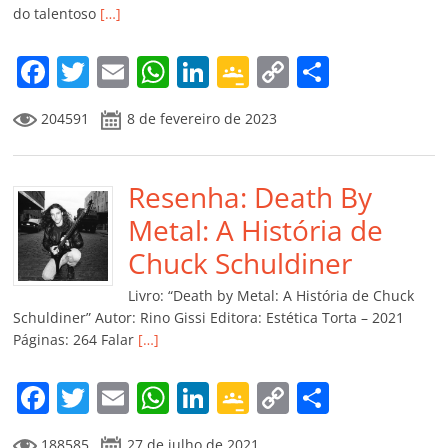
do talentoso
[…]
F
T
E
W
Li
G
C
C
a
w
m
h
n
o
o
o
204591
8 de fevereiro de 2023
c
itt
ai
at
k
o
p
m
e
er
l
s
e
gl
y
p
b
Resenha: Death By
A
dI
e
Li
ar
o
p
n
Cl
n
til
Metal: A História de
o
p
a
k
h
Chuck Schuldiner
k
ss
ar
Livro: “Death by Metal: A História de Chuck
ro
Schuldiner” Autor: Rino Gissi Editora: Estética Torta – 2021
Páginas: 264 Falar
[…]
o
m
F
T
E
W
Li
G
C
C
a
w
m
h
n
o
o
o
188585
27 de julho de 2021