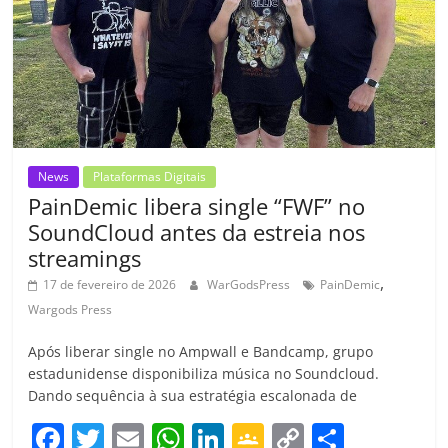
k
ss
ar
ro
o
m
News
Plataformas Digitais
PainDemic libera single “FWF” no
SoundCloud antes da estreia nos
streamings
,
17 de fevereiro de 2026
WarGodsPress
PainDemic
Wargods Press
Após liberar single no Ampwall e Bandcamp, grupo
estadunidense disponibiliza música no Soundcloud.
Dando sequência à sua estratégia escalonada de
F
T
E
W
Li
G
C
C