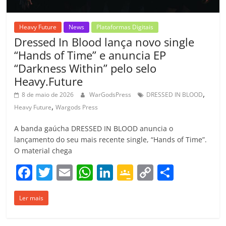
Heavy Future
News
Plataformas Digitais
Dressed In Blood lança novo single
“Hands of Time” e anuncia EP
“Darkness Within” pelo selo
Heavy.Future
,
8 de maio de 2026
WarGodsPress
DRESSED IN BLOOD
,
Heavy Future
Wargods Press
A banda gaúcha DRESSED IN BLOOD anuncia o
lançamento do seu mais recente single, “Hands of Time”.
O material chega
F
T
E
W
Li
G
C
C
a
w
m
h
n
o
o
o
Ler mais
c
itt
ai
at
k
o
p
m
e
er
l
s
e
gl
y
p