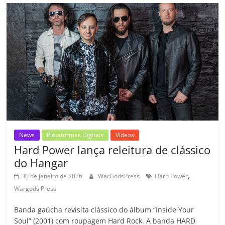
b
A
dI
e
Li
ar
o
p
n
Cl
n
til
o
p
a
k
h
k
ss
ar
ro
o
m
News
Plataformas Digitais
Vídeos
Hard Power lança releitura de clássico
do Hangar
,
30 de janeiro de 2026
WarGodsPress
Hard Power
Wargods Press
Banda gaúcha revisita clássico do álbum “Inside Your
Soul” (2001) com roupagem Hard Rock. A banda HARD