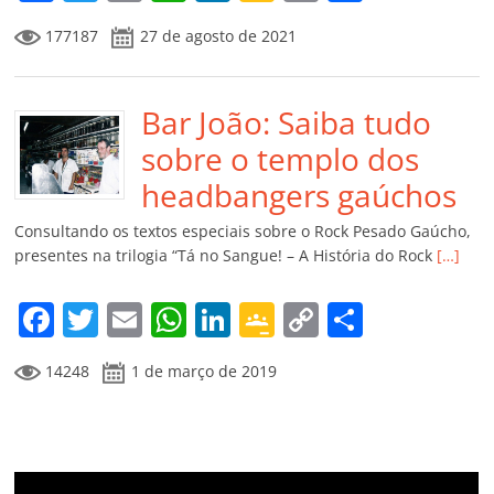
a
w
m
h
n
o
o
o
177187
27 de agosto de 2021
c
itt
ai
at
k
o
p
m
e
er
l
s
e
gl
y
p
b
Bar João: Saiba tudo
A
dI
e
Li
ar
o
p
n
Cl
n
til
sobre o templo dos
o
p
a
k
h
headbangers gaúchos
k
ss
ar
Consultando os textos especiais sobre o Rock Pesado Gaúcho,
ro
presentes na trilogia “Tá no Sangue! – A História do Rock
[…]
o
F
T
E
W
Li
G
C
C
m
a
w
m
h
n
o
o
o
14248
1 de março de 2019
c
itt
ai
at
k
o
p
m
e
er
l
s
e
gl
y
p
b
A
dI
e
Li
ar