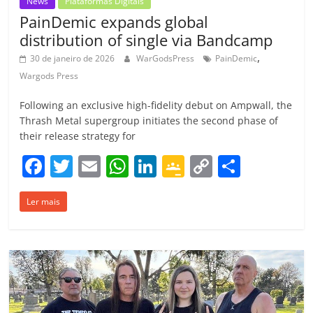
News
Plataformas Digitais
PainDemic expands global
distribution of single via Bandcamp
,
30 de janeiro de 2026
WarGodsPress
PainDemic
Wargods Press
Following an exclusive high-fidelity debut on Ampwall, the
Thrash Metal supergroup initiates the second phase of
their release strategy for
F
T
E
W
Li
G
C
C
a
w
m
h
n
o
o
o
Ler mais
c
itt
ai
at
k
o
p
m
e
er
l
s
e
gl
y
p
b
A
dI
e
Li
ar
o
p
n
Cl
n
til
o
p
a
k
h