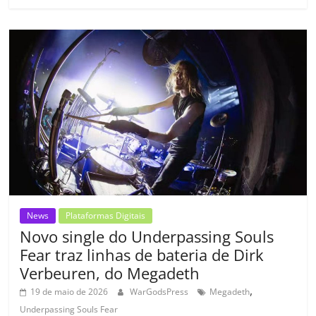
e
er
l
s
e
gl
y
p
b
A
dI
e
Li
ar
o
p
n
Cl
n
til
o
p
a
k
h
k
ss
ar
ro
o
m
News
Plataformas Digitais
Novo single do Underpassing Souls
Fear traz linhas de bateria de Dirk
Verbeuren, do Megadeth
,
19 de maio de 2026
WarGodsPress
Megadeth
Underpassing Souls Fear