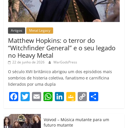
Artigos
Metal Legacy
Matthew Hopkins: o terror do
“Witchfinder General” e o seu legado
no Heavy Metal
22 de junho de 2026
WarGodsPress
O século XVII britânico abrigou um dos episódios mais
sombrios de histeria coletiva, fanatismo e carnificina
liderados por uma dupla
F
T
E
W
Li
G
C
C
a
w
m
h
n
o
o
o
c
itt
ai
at
k
o
p
m
Voivod – Música mutante para um
e
er
l
s
e
gl
y
p
futuro mutante