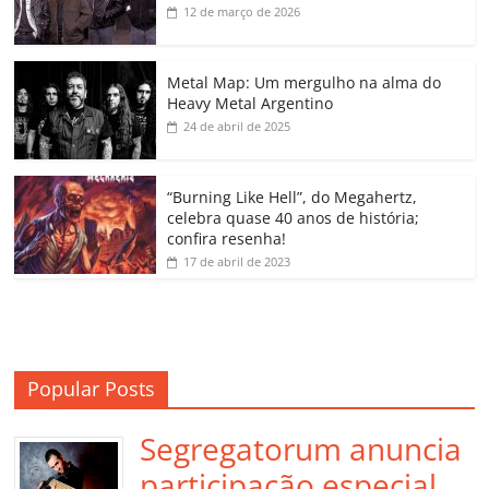
b
A
dI
e
Li
ar
12 de março de 2026
o
p
n
Cl
n
til
o
p
a
k
h
Metal Map: Um mergulho na alma do
Heavy Metal Argentino
k
ss
ar
24 de abril de 2025
ro
o
“Burning Like Hell”, do Megahertz,
m
celebra quase 40 anos de história;
confira resenha!
17 de abril de 2023
Popular Posts
Segregatorum anuncia
participação especial