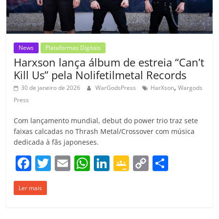
o
m
News
Plataformas Digitais
Harxson lança álbum de estreia “Can’t
Kill Us” pela Nolifetilmetal Records
,
30 de janeiro de 2026
WarGodsPress
HarXson
Wargods
Press
Com lançamento mundial, debut do power trio traz sete
faixas calcadas no Thrash Metal/Crossover com música
dedicada à fãs japoneses.
F
T
E
W
Li
G
C
C
a
w
m
h
n
o
o
o
Ler mais
c
itt
ai
at
k
o
p
m
e
er
l
s
e
gl
y
p