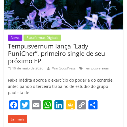
ro
o
m
News
Plataformas Digitais
Tempusvernum lança “Lady
PuniCher”, primeiro single de seu
próximo EP
19 de maio de 2026
WarGodsPress
Tempusvernum
Faixa inédita aborda o exercício do poder e do controle,
antecipando o terceiro trabalho de estúdio do grupo
paulista de
F
T
E
W
Li
G
C
C
a
w
m
h
n
o
o
o
Ler mais
c
itt
ai
at
k
o
p
m