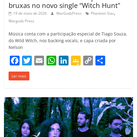
bruxas no novo single “Witch Hunt”
,
19 de maio de 2026
WarGodsPress
Phantom Star
Wargods Press
Música conta com a participação especial de Tiago Souza,
do Wild Witch, nos backing vocals, e capa criada por
Nelson
F
T
E
W
Li
G
C
C
a
w
m
h
n
o
o
o
Ler mais
c
itt
ai
at
k
o
p
m
e
er
l
s
e
gl
y
p
b
A
dI
e
Li
ar
o
p
n
Cl
n
til
o
p
a
k
h
k
ss
ar