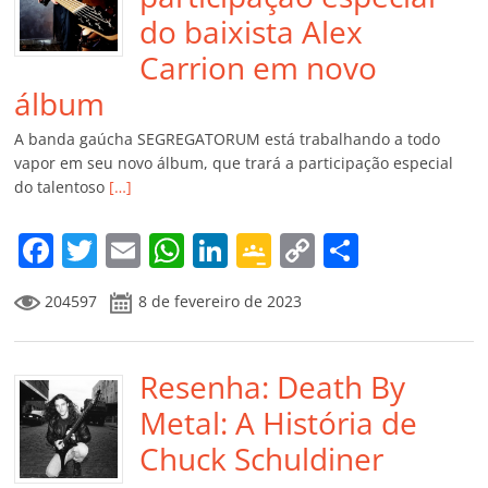
do baixista Alex
Carrion em novo
álbum
A banda gaúcha SEGREGATORUM está trabalhando a todo
vapor em seu novo álbum, que trará a participação especial
do talentoso
[…]
F
T
E
W
Li
G
C
C
a
w
m
h
n
o
o
o
204597
8 de fevereiro de 2023
c
itt
ai
at
k
o
p
m
e
er
l
s
e
gl
y
p
b
Resenha: Death By
A
dI
e
Li
ar
o
p
n
Cl
n
til
Metal: A História de
o
p
a
k
h
Chuck Schuldiner