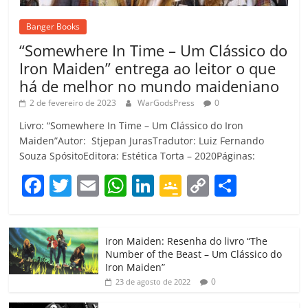
Banger Books
“Somewhere In Time – Um Clássico do
Iron Maiden” entrega ao leitor o que
há de melhor no mundo maideniano
2 de fevereiro de 2023
WarGodsPress
0
Livro: “Somewhere In Time – Um Clássico do Iron
Maiden”Autor: Stjepan JurasTradutor: Luiz Fernando
Souza SpósitoEditora: Estética Torta – 2020Páginas:
F
T
E
W
Li
G
C
C
a
w
m
h
n
o
o
o
c
itt
ai
at
k
o
p
m
Iron Maiden: Resenha do livro “The
e
er
l
s
e
gl
y
p
Number of the Beast – Um Clássico do
b
A
dI
e
Li
ar
Iron Maiden”
0
23 de agosto de 2022
o
p
n
Cl
n
til