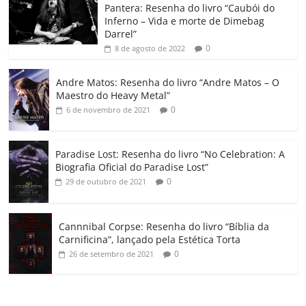
o
p
a
k
h
Pantera: Resenha do livro “Caubói do
Inferno – Vida e morte de Dimebag
k
ss
ar
Darrel”
ro
0
8 de agosto de 2022
o
Andre Matos: Resenha do livro “Andre Matos – O
m
Maestro do Heavy Metal”
0
6 de novembro de 2021
Paradise Lost: Resenha do livro “No Celebration: A
Biografia Oficial do Paradise Lost”
0
29 de outubro de 2021
Cannnibal Corpse: Resenha do livro “Bíblia da
Carnificina”, lançado pela Estética Torta
0
26 de setembro de 2021