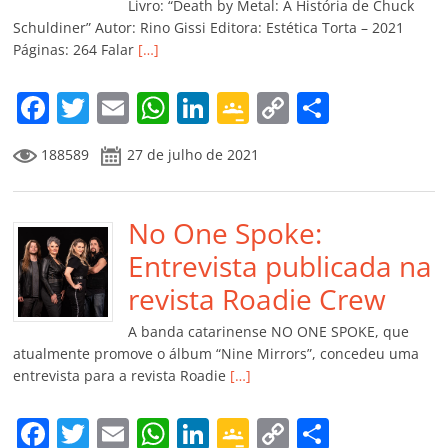
k
ss
ar
Livro: “Death by Metal: A História de Chuck
ro
Schuldiner” Autor: Rino Gissi Editora: Estética Torta – 2021
Páginas: 264 Falar
[…]
o
m
F
T
E
W
Li
G
C
C
a
w
m
h
n
o
o
o
188589
27 de julho de 2021
c
itt
ai
at
k
o
p
m
e
er
l
s
e
gl
y
p
b
No One Spoke:
A
dI
e
Li
ar
o
p
n
Cl
n
til
Entrevista publicada na
o
p
a
k
h
revista Roadie Crew
k
ss
ar
A banda catarinense NO ONE SPOKE, que
ro
atualmente promove o álbum “Nine Mirrors”, concedeu uma
entrevista para a revista Roadie
[…]
o
m
F
T
E
W
Li
G
C
C