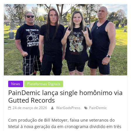
b
A
dI
e
Li
ar
o
p
n
Cl
n
til
o
p
a
k
h
k
ss
ar
ro
o
m
News
Plataformas Digitais
PainDemic lança single homônimo via
Gutted Records
24 de março de 2026
WarGodsPress
PainDemic
Com produção de Bill Metoyer, faixa une veteranos do
Metal à nova geração da em cronograma dividido em três