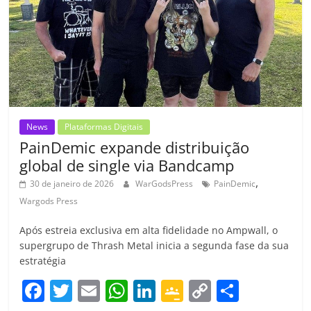
k
ss
ar
ro
o
m
News
Plataformas Digitais
PainDemic expande distribuição
global de single via Bandcamp
,
30 de janeiro de 2026
WarGodsPress
PainDemic
Wargods Press
Após estreia exclusiva em alta fidelidade no Ampwall, o
supergrupo de Thrash Metal inicia a segunda fase da sua
estratégia
F
T
E
W
Li
G
C
C