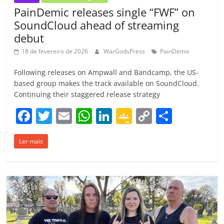
PainDemic releases single “FWF” on
SoundCloud ahead of streaming
debut
18 de fevereiro de 2026
WarGodsPress
PainDemic
Following releases on Ampwall and Bandcamp, the US-
based group makes the track available on SoundCloud.
Continuing their staggered release strategy
F
T
E
W
Li
G
C
C
a
w
m
h
n
o
o
o
Ler mais
c
itt
ai
at
k
o
p
m
e
er
l
s
e
gl
y
p
b
A
dI
e
Li
ar
o
p
n
Cl
n
til
o
p
a
k
h