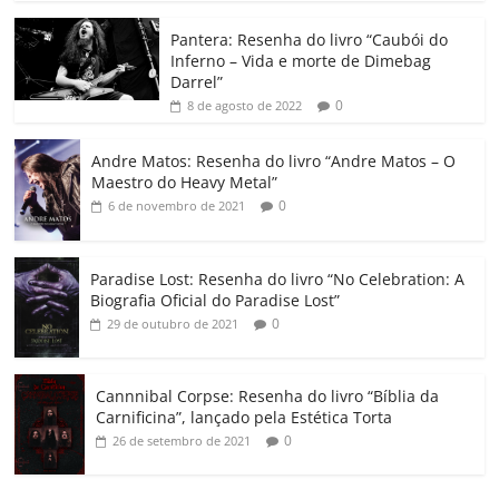
o
p
n
Cl
n
til
o
p
a
k
h
Pantera: Resenha do livro “Caubói do
Inferno – Vida e morte de Dimebag
k
ss
ar
Darrel”
ro
0
8 de agosto de 2022
o
Andre Matos: Resenha do livro “Andre Matos – O
m
Maestro do Heavy Metal”
0
6 de novembro de 2021
Paradise Lost: Resenha do livro “No Celebration: A
Biografia Oficial do Paradise Lost”
0
29 de outubro de 2021
Cannnibal Corpse: Resenha do livro “Bíblia da
Carnificina”, lançado pela Estética Torta
0
26 de setembro de 2021