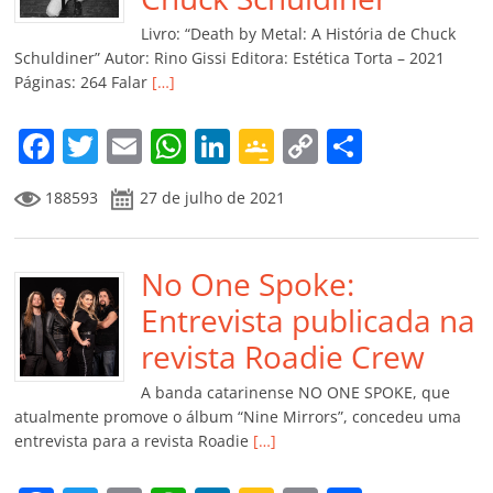
k
ss
ar
Livro: “Death by Metal: A História de Chuck
ro
Schuldiner” Autor: Rino Gissi Editora: Estética Torta – 2021
Páginas: 264 Falar
[…]
o
m
F
T
E
W
Li
G
C
C
a
w
m
h
n
o
o
o
188593
27 de julho de 2021
c
itt
ai
at
k
o
p
m
e
er
l
s
e
gl
y
p
b
No One Spoke:
A
dI
e
Li
ar
o
p
n
Cl
n
til
Entrevista publicada na
o
p
a
k
h
revista Roadie Crew
k
ss
ar
A banda catarinense NO ONE SPOKE, que
ro
atualmente promove o álbum “Nine Mirrors”, concedeu uma
entrevista para a revista Roadie
[…]
o