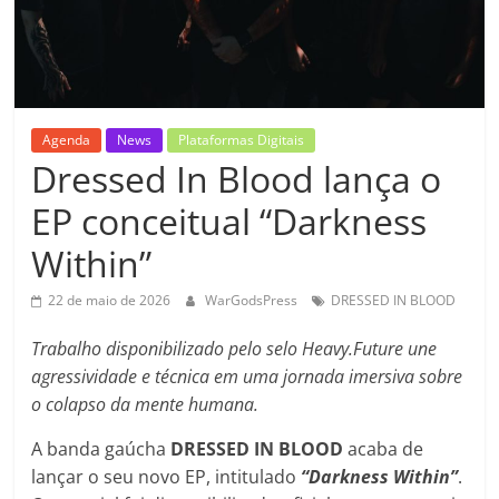
Agenda
News
Plataformas Digitais
Dressed In Blood lança o
EP conceitual “Darkness
Within”
22 de maio de 2026
WarGodsPress
DRESSED IN BLOOD
Trabalho disponibilizado pelo selo Heavy.Future une
agressividade e técnica em uma jornada imersiva sobre
o colapso da mente humana.
A banda gaúcha
DRESSED IN BLOOD
acaba de
lançar o seu novo EP, intitulado
“Darkness Within”
.