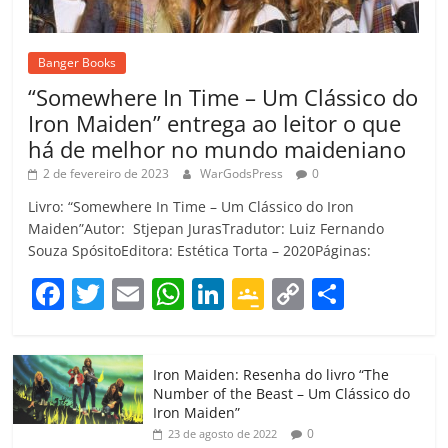
Banger Books
“Somewhere In Time – Um Clássico do
Iron Maiden” entrega ao leitor o que
há de melhor no mundo maideniano
2 de fevereiro de 2023
WarGodsPress
0
Livro: “Somewhere In Time – Um Clássico do Iron
Maiden”Autor: Stjepan JurasTradutor: Luiz Fernando
Souza SpósitoEditora: Estética Torta – 2020Páginas:
F
T
E
W
Li
G
C
C
a
w
m
h
n
o
o
o
c
itt
ai
at
k
o
p
m
Iron Maiden: Resenha do livro “The
e
er
l
s
e
gl
y
p
Number of the Beast – Um Clássico do
b
A
dI
e
Li
ar
Iron Maiden”
0
23 de agosto de 2022