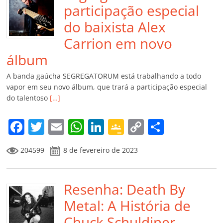
participação especial
do baixista Alex
Carrion em novo
álbum
A banda gaúcha SEGREGATORUM está trabalhando a todo
vapor em seu novo álbum, que trará a participação especial
do talentoso
[…]
F
T
E
W
Li
G
C
C
a
w
m
h
n
o
o
o
204599
8 de fevereiro de 2023
c
itt
ai
at
k
o
p
m
e
er
l
s
e
gl
y
p
b
Resenha: Death By
A
dI
e
Li
ar
o
p
n
Cl
n
til
Metal: A História de
o
p
a
k
h
Chuck Schuldiner