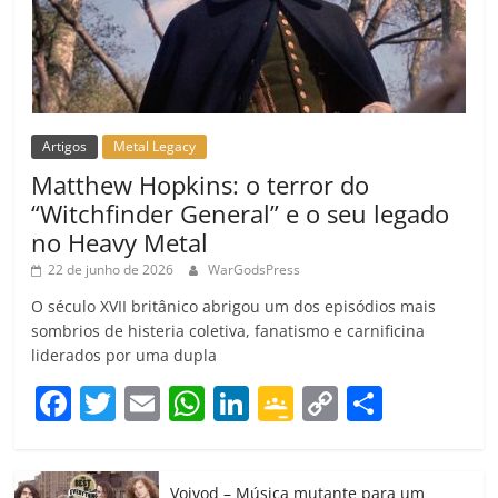
Artigos
Metal Legacy
Matthew Hopkins: o terror do
“Witchfinder General” e o seu legado
no Heavy Metal
22 de junho de 2026
WarGodsPress
O século XVII britânico abrigou um dos episódios mais
sombrios de histeria coletiva, fanatismo e carnificina
liderados por uma dupla
F
T
E
W
Li
G
C
C
a
w
m
h
n
o
o
o
c
itt
ai
at
k
o
p
m
Voivod – Música mutante para um