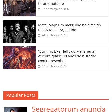
e
er
l
s
e
gl
y
p
futuro mutante
b
A
dI
e
Li
ar
12 de março de 2026
o
p
n
Cl
n
til
o
p
a
k
h
Metal Map: Um mergulho na alma do
Heavy Metal Argentino
k
ss
ar
24 de abril de 2025
ro
o
“Burning Like Hell”, do Megahertz,
m
celebra quase 40 anos de história;
confira resenha!
17 de abril de 2023
Popular Posts
Segregatorum anuncia