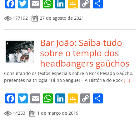
m
F
T
E
W
Li
G
C
C
a
w
m
h
n
o
o
o
177192
27 de agosto de 2021
c
itt
ai
at
k
o
p
m
e
er
l
s
e
gl
y
p
b
Bar João: Saiba tudo
A
dI
e
Li
ar
o
p
n
Cl
n
til
sobre o templo dos
o
p
a
k
h
headbangers gaúchos
k
ss
ar
Consultando os textos especiais sobre o Rock Pesado Gaúcho,
ro
presentes na trilogia “Tá no Sangue! – A História do Rock
[…]
o
F
T
E
W
Li
G
C
C
m
a
w
m
h
n
o
o
o
14253
1 de março de 2019
c
itt
ai
at
k
o
p
m
e
er
l
s
e
gl
y
p
b
A
dI
e
Li
ar