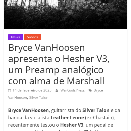
News
Vídeos
Bryce VanHoosen
apresenta o Hesher V3,
um Preamp analógico
com alma de Marshall
14 de fevereiro de 2025
WarGodsPress
Bryce
,
VanHoosen
Silver Talon
Bryce VanHoosen
, guitarrista do
Silver Talon
e da
banda da vocalista
Leather Leone
(ex-Chastain),
recentemente testou o
Hesher V3
, um pedal de