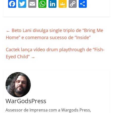
F
T
E
W
Li
G
C
C
a
w
m
h
n
o
o
o
c
itt
ai
at
k
o
p
m
e
er
l
s
e
gl
y
p
←
Beto Lani divulga single triplo de “Bring Me
b
A
dI
e
Li
ar
Home” e comemora sucesso de “Inside”
o
p
n
Cl
n
til
Cactek lança vídeo drum playthrough de “Fish-
o
p
a
k
h
Eyed Child”
→
k
ss
ar
ro
o
m
WarGodsPress
Assessor de Imprensa com a Wargods Press,