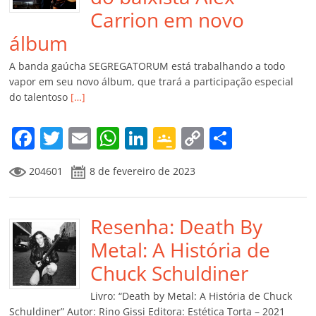
Carrion em novo
álbum
A banda gaúcha SEGREGATORUM está trabalhando a todo
vapor em seu novo álbum, que trará a participação especial
do talentoso
[…]
F
T
E
W
Li
G
C
C
a
w
m
h
n
o
o
o
204601
8 de fevereiro de 2023
c
itt
ai
at
k
o
p
m
e
er
l
s
e
gl
y
p
b
Resenha: Death By
A
dI
e
Li
ar
o
p
n
Cl
n
til
Metal: A História de
o
p
a
k
h
Chuck Schuldiner
k
ss
ar
Livro: “Death by Metal: A História de Chuck
Schuldiner” Autor: Rino Gissi Editora: Estética Torta – 2021