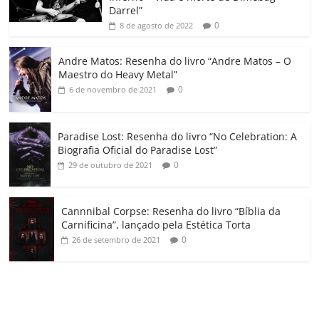
k
ss
ar
Darrel”
ro
0
8 de agosto de 2022
o
Andre Matos: Resenha do livro “Andre Matos – O
m
Maestro do Heavy Metal”
0
6 de novembro de 2021
Paradise Lost: Resenha do livro “No Celebration: A
Biografia Oficial do Paradise Lost”
0
29 de outubro de 2021
Cannnibal Corpse: Resenha do livro “Bíblia da
Carnificina”, lançado pela Estética Torta
0
26 de setembro de 2021