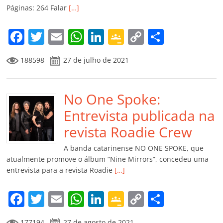
ro
Páginas: 264 Falar
[…]
o
m
F
T
E
W
Li
G
C
C
a
w
m
h
n
o
o
o
188598
27 de julho de 2021
c
itt
ai
at
k
o
p
m
e
er
l
s
e
gl
y
p
b
No One Spoke:
A
dI
e
Li
ar
o
p
n
Cl
n
til
Entrevista publicada na
o
p
a
k
h
revista Roadie Crew
k
ss
ar
A banda catarinense NO ONE SPOKE, que
ro
atualmente promove o álbum “Nine Mirrors”, concedeu uma
entrevista para a revista Roadie
[…]
o
m
F
T
E
W
Li
G
C
C
a
w
m
h
n
o
o
o
177194
27 de agosto de 2021