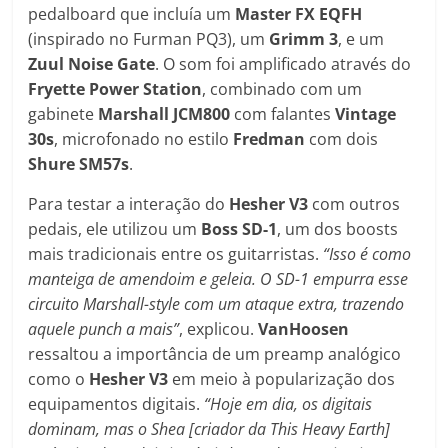
pedalboard que incluía um
Master FX EQFH
(inspirado no Furman PQ3), um
Grimm 3
, e um
Zuul Noise Gate
. O som foi amplificado através do
Fryette Power Station
, combinado com um
gabinete
Marshall JCM800
com falantes
Vintage
30s
, microfonado no estilo
Fredman
com dois
Shure SM57s
.
Para testar a interação do
Hesher V3
com outros
pedais, ele utilizou um
Boss SD-1
, um dos boosts
mais tradicionais entre os guitarristas.
“Isso é como
manteiga de amendoim e geleia. O SD-1 empurra esse
circuito Marshall-style com um ataque extra, trazendo
aquele punch a mais”
, explicou.
VanHoosen
ressaltou a importância de um preamp analógico
como o
Hesher V3
em meio à popularização dos
equipamentos digitais.
“Hoje em dia, os digitais
dominam, mas o Shea [criador da This Heavy Earth]