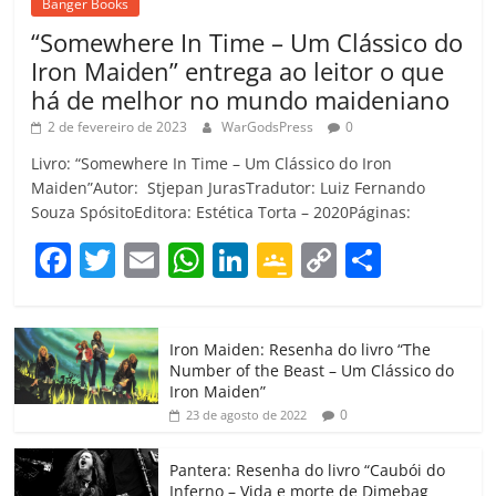
Banger Books
“Somewhere In Time – Um Clássico do
Iron Maiden” entrega ao leitor o que
há de melhor no mundo maideniano
2 de fevereiro de 2023
WarGodsPress
0
Livro: “Somewhere In Time – Um Clássico do Iron
Maiden”Autor: Stjepan JurasTradutor: Luiz Fernando
Souza SpósitoEditora: Estética Torta – 2020Páginas:
F
T
E
W
Li
G
C
C
a
w
m
h
n
o
o
o
c
itt
ai
at
k
o
p
m
Iron Maiden: Resenha do livro “The
e
er
l
s
e
gl
y
p
Number of the Beast – Um Clássico do
b
A
dI
e
Li
ar
Iron Maiden”
0
23 de agosto de 2022
o
p
n
Cl
n
til
o
p
a
k
h
Pantera: Resenha do livro “Caubói do
Inferno – Vida e morte de Dimebag