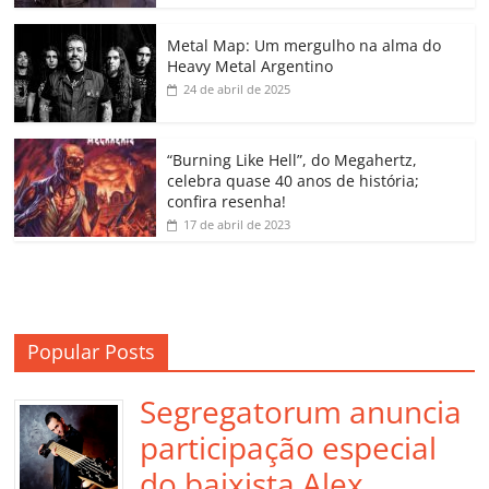
o
p
n
Cl
n
til
o
p
a
k
h
Metal Map: Um mergulho na alma do
Heavy Metal Argentino
k
ss
ar
24 de abril de 2025
ro
o
“Burning Like Hell”, do Megahertz,
m
celebra quase 40 anos de história;
confira resenha!
17 de abril de 2023
Popular Posts
Segregatorum anuncia
participação especial
do baixista Alex