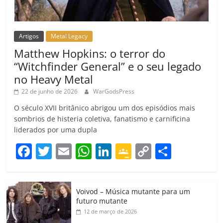
Artigos
Metal Legacy
Matthew Hopkins: o terror do
“Witchfinder General” e o seu legado
no Heavy Metal
22 de junho de 2026
WarGodsPress
O século XVII britânico abrigou um dos episódios mais
sombrios de histeria coletiva, fanatismo e carnificina
liderados por uma dupla
F
T
E
W
Li
G
C
C
a
w
m
h
n
o
o
o
c
itt
ai
at
k
o
p
m
Voivod – Música mutante para um
e
er
l
s
e
gl
y
p
futuro mutante
b
A
dI
e
Li
ar
12 de março de 2026