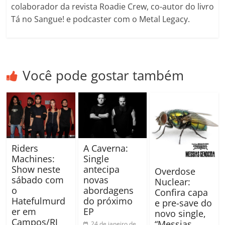
colaborador da revista Roadie Crew, co-autor do livro
Tá no Sangue! e podcaster com o Metal Legacy.
Você pode gostar também
Riders
A Caverna:
Machines:
Single
Show neste
antecipa
Overdose
sábado com
novas
Nuclear:
o
abordagens
Confira capa
Hatefulmurd
do próximo
e pre-save do
er em
EP
novo single,
Campos/RJ
“Messias
24 de janeiro de