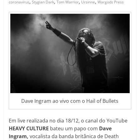
,
,
,
,
coronavirus
Stygian Dark
Tom Warrior
Ursinne
Wargods Press
Dave Ingram ao vivo com o Hail of Bullets
Em live realizada no dia 18/12, o canal do YouTube
HEAVY CULTURE
bateu um papo com
Dave
Ingram,
vocalista da banda britânica de Death