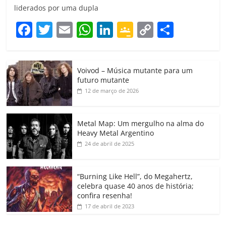
liderados por uma dupla
F
T
E
W
Li
G
C
C
a
w
m
h
n
o
o
o
c
itt
ai
at
k
o
p
m
Voivod – Música mutante para um
e
er
l
s
e
gl
y
p
futuro mutante
b
A
dI
e
Li
ar
12 de março de 2026
o
p
n
Cl
n
til
o
p
a
k
h
Metal Map: Um mergulho na alma do
Heavy Metal Argentino
k
ss
ar
24 de abril de 2025
ro
o
“Burning Like Hell”, do Megahertz,
m
celebra quase 40 anos de história;
confira resenha!
17 de abril de 2023