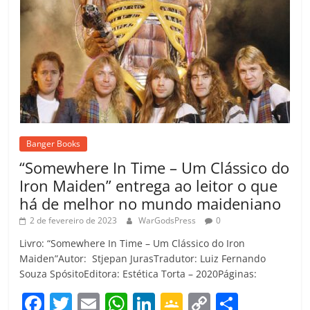
Banger Books
“Somewhere In Time – Um Clássico do
Iron Maiden” entrega ao leitor o que
há de melhor no mundo maideniano
2 de fevereiro de 2023
WarGodsPress
0
Livro: “Somewhere In Time – Um Clássico do Iron
Maiden”Autor: Stjepan JurasTradutor: Luiz Fernando
Souza SpósitoEditora: Estética Torta – 2020Páginas:
F
T
E
W
Li
G
C
C