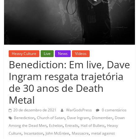
Heavy Culture
Live
News
Vídeos
Benediction: Em live, Dave
Ingram resgata trajetória
de 30 anos de Death
Metal
20 de dezembro de 2021
WarGodsPress
0 comentários
,
,
,
,
Benediction
Church of Satan
Dave Ingram
Dismember
Down
,
,
,
,
Among the Dead Men
Echelon
Entrails
Hail of Bullets
Heavy
,
,
,
,
Culture
Incantation
John McEntee
Massacre
metal against