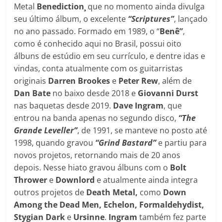
Metal
Benediction¸
que no momento ainda divulga
seu último álbum, o excelente
“Scriptures”
, lançado
no ano passado. Formado em 1989, o “
Benê”
,
como é conhecido aqui no Brasil, possui oito
álbuns de estúdio em seu currículo, e dentre idas e
vindas, conta atualmente com os guitarristas
originais
Darren Brookes
e
Peter Rew
, além de
Dan Bate
no baixo desde 2018 e
Giovanni Durst
nas baquetas desde 2019.
Dave Ingram
, que
entrou na banda apenas no segundo disco,
“The
Grande Leveller”
, de 1991, se manteve no posto até
1998, quando gravou
“Grind Bastard”
e partiu para
novos projetos, retornando mais de 20 anos
depois. Nesse hiato gravou álbuns com o
Bolt
Thrower
e
Downlord
e atualmente ainda integra
outros projetos de
Death Metal,
como
Down
Among the Dead Men, Echelon, Formaldehydist,
Stygian Dark
e
Ursinne
.
Ingram
também fez parte