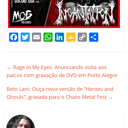
F
T
E
W
Li
G
C
C
a
w
m
h
n
o
o
o
c
itt
ai
at
k
o
p
m
e
er
l
s
e
gl
y
p
←
Rage In My Eyes: Anunciando volta aos
b
A
dI
e
Li
ar
palcos com gravação de DVD em Porto Alegre
o
p
n
Cl
n
til
Beto Lani: Ouça nova versão de “Heroes and
o
p
a
k
h
Ghouls”, gravada para o Chaos Metal Fest
→
k
ss
ar
ro
o