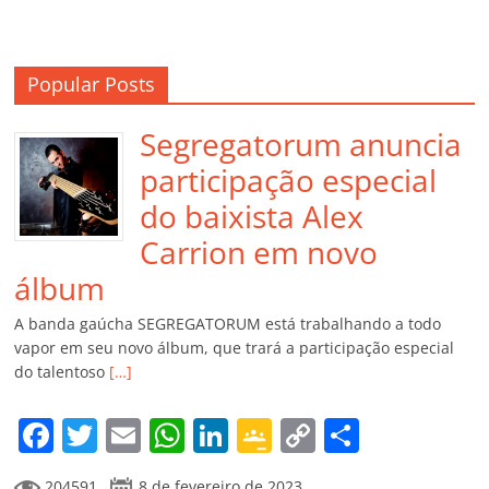
Popular Posts
Segregatorum anuncia
participação especial
do baixista Alex
Carrion em novo
álbum
A banda gaúcha SEGREGATORUM está trabalhando a todo
vapor em seu novo álbum, que trará a participação especial
do talentoso
[…]
F
T
E
W
Li
G
C
C
a
w
m
h
n
o
o
o
204591
8 de fevereiro de 2023