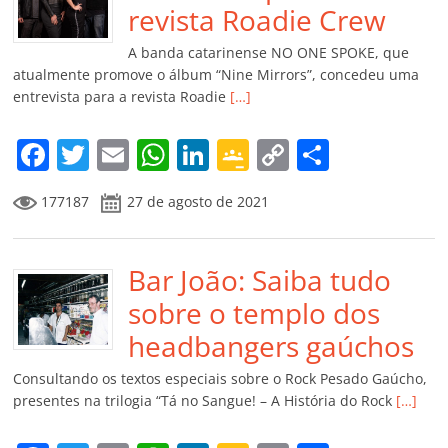
o
p
a
k
h
revista Roadie Crew
k
ss
ar
A banda catarinense NO ONE SPOKE, que
ro
atualmente promove o álbum “Nine Mirrors”, concedeu uma
entrevista para a revista Roadie
[…]
o
m
F
T
E
W
Li
G
C
C
a
w
m
h
n
o
o
o
177187
27 de agosto de 2021
c
itt
ai
at
k
o
p
m
e
er
l
s
e
gl
y
p
b
Bar João: Saiba tudo
A
dI
e
Li
ar
o
p
n
Cl
n
til
sobre o templo dos
o
p
a
k
h
headbangers gaúchos
k
ss
ar
Consultando os textos especiais sobre o Rock Pesado Gaúcho,
ro
presentes na trilogia “Tá no Sangue! – A História do Rock
[…]
o