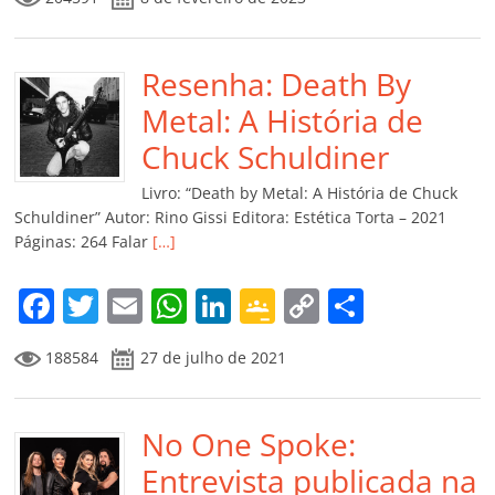
c
itt
ai
at
k
o
p
m
e
er
l
s
e
gl
y
p
b
Resenha: Death By
A
dI
e
Li
ar
o
p
n
Cl
n
til
Metal: A História de
o
p
a
k
h
Chuck Schuldiner
k
ss
ar
Livro: “Death by Metal: A História de Chuck
ro
Schuldiner” Autor: Rino Gissi Editora: Estética Torta – 2021
Páginas: 264 Falar
[…]
o
m
F
T
E
W
Li
G
C
C
a
w
m
h
n
o
o
o
188584
27 de julho de 2021
c
itt
ai
at
k
o
p
m
e
er
l
s
e
gl
y
p
b
No One Spoke:
A
dI
e
Li
ar
o
p
n
Cl
n
til
Entrevista publicada na