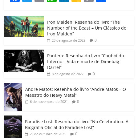
a
w
m
h
n
o
o
o
c
itt
ai
at
k
o
p
m
Iron Maiden: Resenha do livro “The
e
er
l
s
e
gl
y
p
Number of the Beast – Um Clássico do
b
A
dI
e
Li
ar
Iron Maiden”
0
23 de agosto de 2022
o
p
n
Cl
n
til
o
p
a
k
h
Pantera: Resenha do livro “Caubói do
Inferno – Vida e morte de Dimebag
k
ss
ar
Darrel”
ro
0
8 de agosto de 2022
o
Andre Matos: Resenha do livro “Andre Matos – O
m
Maestro do Heavy Metal”
0
6 de novembro de 2021
Paradise Lost: Resenha do livro “No Celebration: A
Biografia Oficial do Paradise Lost”
0
29 de outubro de 2021