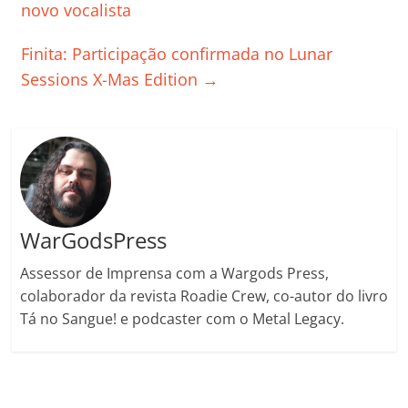
b
A
dI
e
Li
ar
novo vocalista
o
p
n
Cl
n
til
Finita: Participação confirmada no Lunar
o
p
a
k
h
Sessions X-Mas Edition
→
k
ss
ar
ro
o
m
WarGodsPress
Assessor de Imprensa com a Wargods Press,
colaborador da revista Roadie Crew, co-autor do livro
Tá no Sangue! e podcaster com o Metal Legacy.