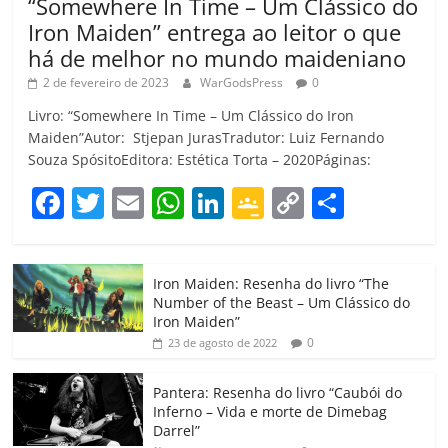
“Somewhere In Time – Um Clássico do
Iron Maiden” entrega ao leitor o que
há de melhor no mundo maideniano
2 de fevereiro de 2023
WarGodsPress
0
Livro: “Somewhere In Time – Um Clássico do Iron
Maiden”Autor: Stjepan JurasTradutor: Luiz Fernando
Souza SpósitoEditora: Estética Torta – 2020Páginas:
F
T
E
W
Li
G
C
C
a
w
m
h
n
o
o
o
c
itt
ai
at
k
o
p
m
Iron Maiden: Resenha do livro “The
e
er
l
s
e
gl
y
p
Number of the Beast – Um Clássico do
b
A
dI
e
Li
ar
Iron Maiden”
0
23 de agosto de 2022
o
p
n
Cl
n
til
o
p
a
k
h
Pantera: Resenha do livro “Caubói do
Inferno – Vida e morte de Dimebag
k
ss
ar
Darrel”