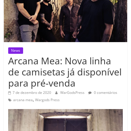
News
Arcana Mea: Nova linha
de camisetas já disponível
para pré-venda
7 de dezembro de 2020
WarGodsPress
0 comentários
,
arcana mea
Wargods Press