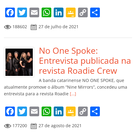
o
m
F
T
E
W
Li
G
C
C
a
w
m
h
n
o
o
o
188602
27 de julho de 2021
c
itt
ai
at
k
o
p
m
e
er
l
s
e
gl
y
p
b
No One Spoke:
A
dI
e
Li
ar
o
p
n
Cl
n
til
Entrevista publicada na
o
p
a
k
h
revista Roadie Crew
k
ss
ar
A banda catarinense NO ONE SPOKE, que
ro
atualmente promove o álbum “Nine Mirrors”, concedeu uma
entrevista para a revista Roadie
[…]
o
m
F
T
E
W
Li
G
C
C
a
w
m
h
n
o
o
o
177200
27 de agosto de 2021
c
itt
ai
at
k
o
p
m