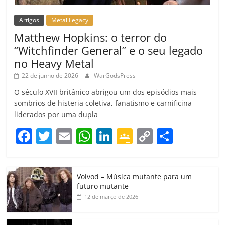
Artigos
Metal Legacy
Matthew Hopkins: o terror do
“Witchfinder General” e o seu legado
no Heavy Metal
22 de junho de 2026
WarGodsPress
O século XVII britânico abrigou um dos episódios mais
sombrios de histeria coletiva, fanatismo e carnificina
liderados por uma dupla
F
T
E
W
Li
G
C
C
a
w
m
h
n
o
o
o
c
itt
ai
at
k
o
p
m
Voivod – Música mutante para um
e
er
l
s
e
gl
y
p
futuro mutante
b
A
dI
e
Li
ar
12 de março de 2026
o
p
n
Cl
n
til