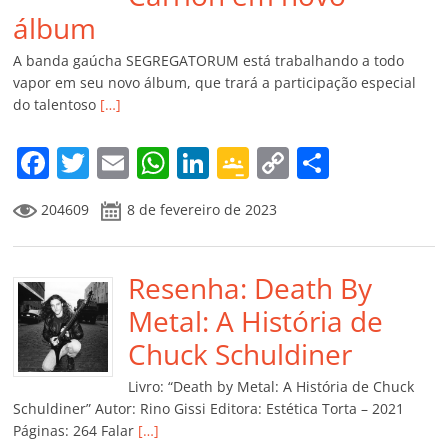
álbum
A banda gaúcha SEGREGATORUM está trabalhando a todo
vapor em seu novo álbum, que trará a participação especial
do talentoso
[…]
F
T
E
W
Li
G
C
C
a
w
m
h
n
o
o
o
204609
8 de fevereiro de 2023
c
itt
ai
at
k
o
p
m
e
er
l
s
e
gl
y
p
b
Resenha: Death By
A
dI
e
Li
ar
o
p
n
Cl
n
til
Metal: A História de
o
p
a
k
h
Chuck Schuldiner
k
ss
ar
Livro: “Death by Metal: A História de Chuck
ro
Schuldiner” Autor: Rino Gissi Editora: Estética Torta – 2021
Páginas: 264 Falar
[…]