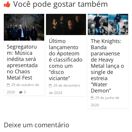
Você pode gostar também
Último
The Knights:
Segregatoru
lançamento
Banda
m: Música
do Apoteom
paranaense
inédita será
é classificado
de Heavy
apresentada
como um
Metal lança o
no Chaos
“disco
single de
Metal Fest
viciante”
estreia
“Water
29 de outubro de
26 de dezembro
Demon”
2020
0
de 2024
29 de junho de
2026
Deixe um comentário