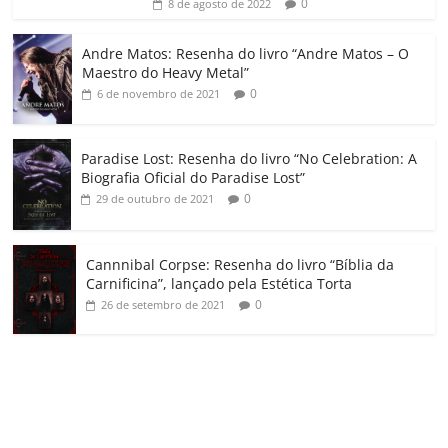
ro
0
8 de agosto de 2022
o
Andre Matos: Resenha do livro “Andre Matos – O
m
Maestro do Heavy Metal”
0
6 de novembro de 2021
Paradise Lost: Resenha do livro “No Celebration: A
Biografia Oficial do Paradise Lost”
0
29 de outubro de 2021
Cannnibal Corpse: Resenha do livro “Bíblia da
Carnificina”, lançado pela Estética Torta
0
26 de setembro de 2021