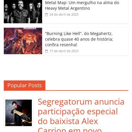
o
p
a
k
h
Metal Map: Um mergulho na alma do
Heavy Metal Argentino
k
ss
ar
24 de abril de 2025
ro
o
“Burning Like Hell”, do Megahertz,
m
celebra quase 40 anos de história;
confira resenha!
17 de abril de 2023
Popular Posts
Segregatorum anuncia
participação especial
do baixista Alex
Carrion em novo