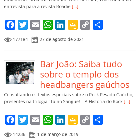
ro
entrevista para a revista Roadie
[…]
o
m
F
T
E
W
Li
G
C
C
a
w
m
h
n
o
o
o
177184
27 de agosto de 2021
c
itt
ai
at
k
o
p
m
e
er
l
s
e
gl
y
p
b
Bar João: Saiba tudo
A
dI
e
Li
ar
o
p
n
Cl
n
til
sobre o templo dos
o
p
a
k
h
headbangers gaúchos
k
ss
ar
Consultando os textos especiais sobre o Rock Pesado Gaúcho,
ro
presentes na trilogia “Tá no Sangue! – A História do Rock
[…]
o
F
T
E
W
Li
G
C
C
m
a
w
m
h
n
o
o
o
14236
1 de março de 2019
c
itt
ai
at
k
o
p
m