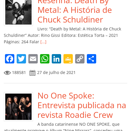
b
A
dI
e
Li
ar
o
p
n
Cl
n
til
Metal: A História de
o
p
a
k
h
Chuck Schuldiner
k
ss
ar
Livro: “Death by Metal: A História de Chuck
ro
Schuldiner” Autor: Rino Gissi Editora: Estética Torta – 2021
Páginas: 264 Falar
[…]
o
m
F
T
E
W
Li
G
C
C
a
w
m
h
n
o
o
o
188581
27 de julho de 2021
c
itt
ai
at
k
o
p
m
e
er
l
s
e
gl
y
p
b
No One Spoke:
A
dI
e
Li
ar
o
p
n
Cl
n
til
Entrevista publicada na
o
p
a
k
h
revista Roadie Crew
k
ss
ar
A banda catarinense NO ONE SPOKE, que
atualmente promove o álbum “Nine Mirrors”, concedeu uma