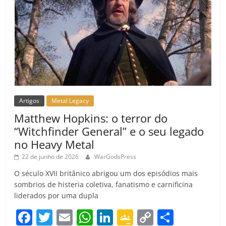
Artigos
Metal Legacy
Matthew Hopkins: o terror do
“Witchfinder General” e o seu legado
no Heavy Metal
22 de junho de 2026
WarGodsPress
O século XVII britânico abrigou um dos episódios mais
sombrios de histeria coletiva, fanatismo e carnificina
liderados por uma dupla
F
T
E
W
Li
G
C
C