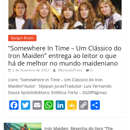
Banger Books
“Somewhere In Time – Um Clássico do
Iron Maiden” entrega ao leitor o que
há de melhor no mundo maideniano
2 de fevereiro de 2023
WarGodsPress
0
Livro: “Somewhere In Time – Um Clássico do Iron
Maiden”Autor: Stjepan JurasTradutor: Luiz Fernando
Souza SpósitoEditora: Estética Torta – 2020Páginas:
F
T
E
W
Li
G
C
C
a
w
m
h
n
o
o
o
c
itt
ai
at
k
o
p
m
Iron Maiden: Resenha do livro “The