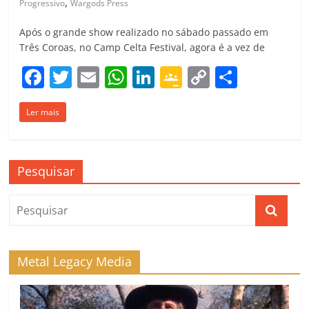
,
Progressivo
Wargods Press
Após o grande show realizado no sábado passado em
Três Coroas, no Camp Celta Festival, agora é a vez de
F
T
E
W
Li
G
C
C
a
w
m
h
n
o
o
o
Ler mais
c
itt
ai
at
k
o
p
m
e
er
l
s
e
gl
y
p
b
A
dI
e
Li
ar
Pesquisar
o
p
n
Cl
n
til
o
p
a
k
h
k
ss
ar
ro
Metal Legacy Media
o
m