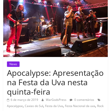
News
Apocalypse: Apresentação
na Festa da Uva nesta
quinta-feira
6 de março de 2019
WarGodsPress
0 comentários
,
,
,
,
Apocalypse
Caxias do Sul
Festa da Uva
Festa Nacional da uva
Rock