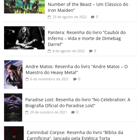
e
er
l
s
e
gl
y
p
Number of the Beast – Um Clássico do
b
A
dI
e
Li
ar
Iron Maiden”
0
23 de agosto de 2022
o
p
n
Cl
n
til
o
p
a
k
h
Pantera: Resenha do livro “Caubói do
Inferno – Vida e morte de Dimebag
k
ss
ar
Darrel”
ro
0
8 de agosto de 2022
o
Andre Matos: Resenha do livro “Andre Matos – O
m
Maestro do Heavy Metal”
0
6 de novembro de 2021
Paradise Lost: Resenha do livro “No Celebration: A
Biografia Oficial do Paradise Lost”
0
29 de outubro de 2021
Cannnibal Corpse: Resenha do livro “Bíblia da
Carnificina”, lançado pela Estética Torta