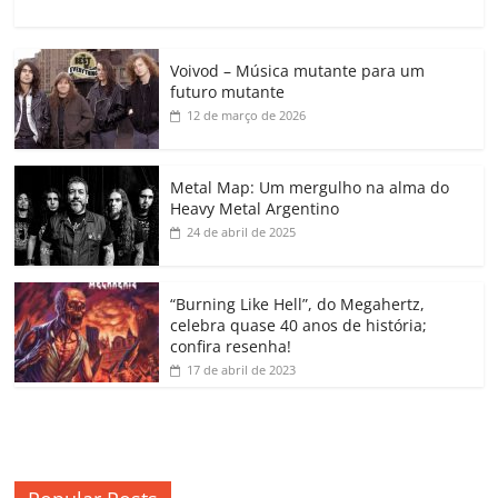
a
w
m
h
n
o
o
o
c
itt
ai
at
k
o
p
m
Voivod – Música mutante para um
e
er
l
s
e
gl
y
p
futuro mutante
b
A
dI
e
Li
ar
12 de março de 2026
o
p
n
Cl
n
til
o
p
a
k
h
Metal Map: Um mergulho na alma do
Heavy Metal Argentino
k
ss
ar
24 de abril de 2025
ro
o
“Burning Like Hell”, do Megahertz,
m
celebra quase 40 anos de história;
confira resenha!
17 de abril de 2023