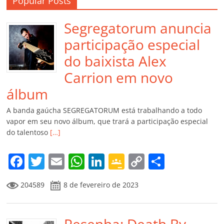
Popular Posts
Segregatorum anuncia
participação especial
do baixista Alex
Carrion em novo
álbum
A banda gaúcha SEGREGATORUM está trabalhando a todo
vapor em seu novo álbum, que trará a participação especial
do talentoso
[…]
F
T
E
W
Li
G
C
C
a
w
m
h
n
o
o
o
204589
8 de fevereiro de 2023
c
itt
ai
at
k
o
p
m
e
er
l
s
e
gl
y
p
Resenha: Death By