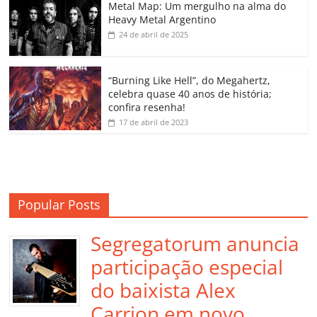
o
p
a
k
h
Metal Map: Um mergulho na alma do
Heavy Metal Argentino
k
ss
ar
24 de abril de 2025
ro
o
“Burning Like Hell”, do Megahertz,
m
celebra quase 40 anos de história;
confira resenha!
17 de abril de 2023
Popular Posts
Segregatorum anuncia
participação especial
do baixista Alex
Carrion em novo