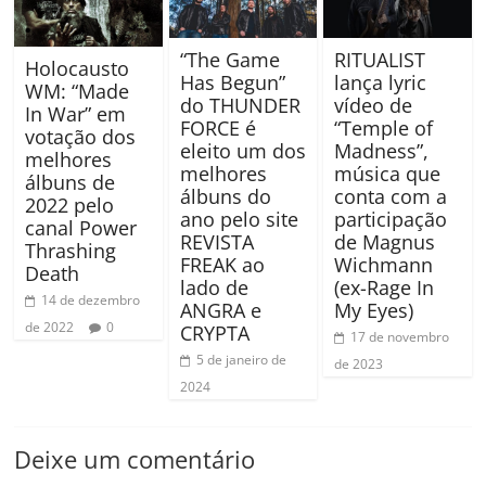
“The Game
RITUALIST
Holocausto
Has Begun”
lança lyric
WM: “Made
do THUNDER
vídeo de
In War” em
FORCE é
“Temple of
votação dos
eleito um dos
Madness”,
melhores
melhores
música que
álbuns de
álbuns do
conta com a
2022 pelo
ano pelo site
participação
canal Power
REVISTA
de Magnus
Thrashing
FREAK ao
Wichmann
Death
lado de
(ex-Rage In
14 de dezembro
ANGRA e
My Eyes)
de 2022
0
CRYPTA
17 de novembro
5 de janeiro de
de 2023
2024
Deixe um comentário