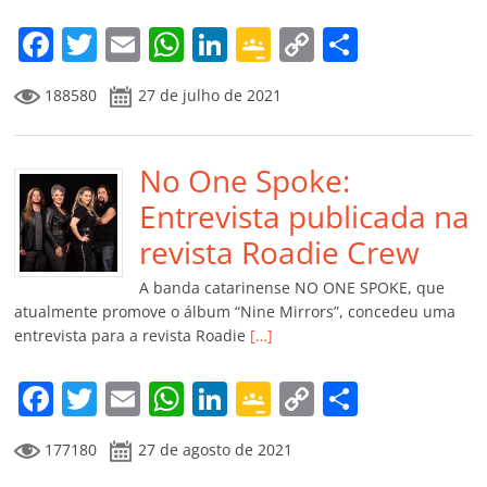
o
m
F
T
E
W
Li
G
C
C
a
w
m
h
n
o
o
o
188580
27 de julho de 2021
c
itt
ai
at
k
o
p
m
e
er
l
s
e
gl
y
p
b
No One Spoke:
A
dI
e
Li
ar
o
p
n
Cl
n
til
Entrevista publicada na
o
p
a
k
h
revista Roadie Crew
k
ss
ar
A banda catarinense NO ONE SPOKE, que
ro
atualmente promove o álbum “Nine Mirrors”, concedeu uma
entrevista para a revista Roadie
[…]
o
m
F
T
E
W
Li
G
C
C
a
w
m
h
n
o
o
o
177180
27 de agosto de 2021
c
itt
ai
at
k
o
p
m