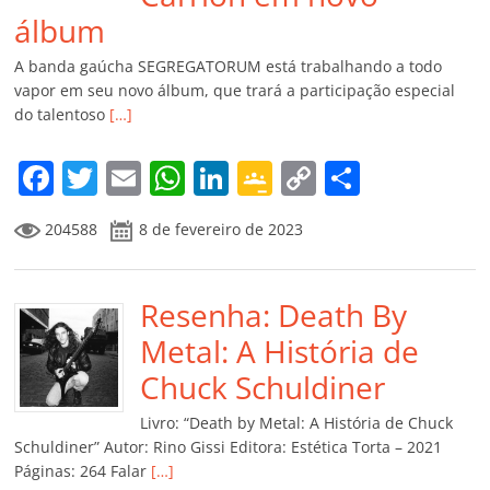
álbum
A banda gaúcha SEGREGATORUM está trabalhando a todo
vapor em seu novo álbum, que trará a participação especial
do talentoso
[…]
F
T
E
W
Li
G
C
C
a
w
m
h
n
o
o
o
204588
8 de fevereiro de 2023
c
itt
ai
at
k
o
p
m
e
er
l
s
e
gl
y
p
b
Resenha: Death By
A
dI
e
Li
ar
o
p
n
Cl
n
til
Metal: A História de
o
p
a
k
h
Chuck Schuldiner
k
ss
ar
Livro: “Death by Metal: A História de Chuck
ro
Schuldiner” Autor: Rino Gissi Editora: Estética Torta – 2021
Páginas: 264 Falar
[…]