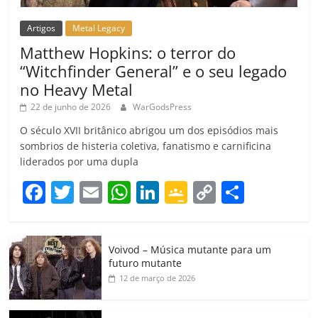
Artigos
Metal Legacy
Matthew Hopkins: o terror do
“Witchfinder General” e o seu legado
no Heavy Metal
22 de junho de 2026
WarGodsPress
O século XVII britânico abrigou um dos episódios mais
sombrios de histeria coletiva, fanatismo e carnificina
liderados por uma dupla
F
T
E
W
Li
G
C
C
a
w
m
h
n
o
o
o
c
itt
ai
at
k
o
p
m
Voivod – Música mutante para um
e
er
l
s
e
gl
y
p
futuro mutante
b
A
dI
e
Li
ar
12 de março de 2026
o
p
n
Cl
n
til