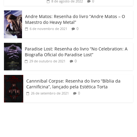
ro
0
8 de agosto de 2022
o
Andre Matos: Resenha do livro “Andre Matos – O
m
Maestro do Heavy Metal”
0
6 de novembro de 2021
Paradise Lost: Resenha do livro “No Celebration: A
Biografia Oficial do Paradise Lost”
0
29 de outubro de 2021
Cannnibal Corpse: Resenha do livro “Bíblia da
Carnificina”, lançado pela Estética Torta
0
26 de setembro de 2021