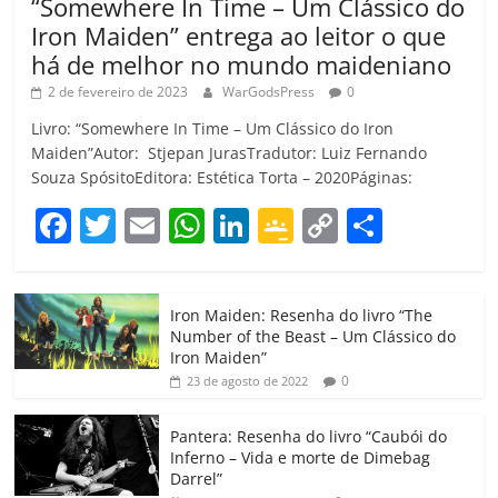
“Somewhere In Time – Um Clássico do
Iron Maiden” entrega ao leitor o que
há de melhor no mundo maideniano
2 de fevereiro de 2023
WarGodsPress
0
Livro: “Somewhere In Time – Um Clássico do Iron
Maiden”Autor: Stjepan JurasTradutor: Luiz Fernando
Souza SpósitoEditora: Estética Torta – 2020Páginas:
F
T
E
W
Li
G
C
C
a
w
m
h
n
o
o
o
c
itt
ai
at
k
o
p
m
Iron Maiden: Resenha do livro “The
e
er
l
s
e
gl
y
p
Number of the Beast – Um Clássico do
b
A
dI
e
Li
ar
Iron Maiden”
0
23 de agosto de 2022
o
p
n
Cl
n
til
o
p
a
k
h
Pantera: Resenha do livro “Caubói do
Inferno – Vida e morte de Dimebag
k
ss
ar
Darrel”