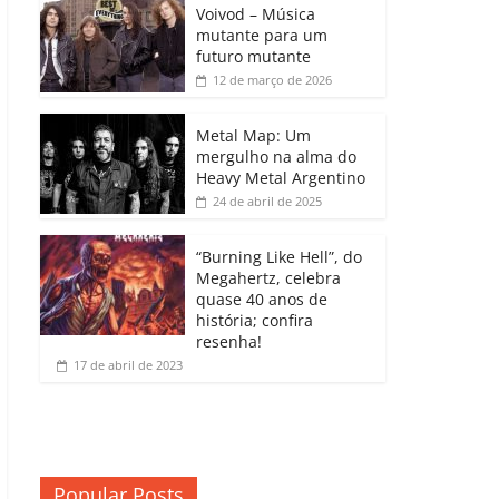
b
A
dI
e
Li
Voivod – Música
p
mutante para um
o
p
n
Cl
n
ar
futuro mutante
12 de março de 2026
o
p
a
k
til
k
ss
h
Metal Map: Um
ro
mergulho na alma do
ar
Heavy Metal Argentino
o
24 de abril de 2025
m
“Burning Like Hell”, do
Megahertz, celebra
quase 40 anos de
história; confira
resenha!
17 de abril de 2023
Popular Posts