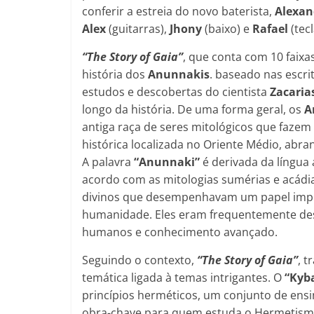
conferir a estreia do novo baterista,
Alexan
Alex
(guitarras),
Jhony
(baixo) e
Rafael
(tec
“The Story of Gaia”
, que conta com 10 faixa
história dos
Anunnakis
. baseado nas escri
estudos e descobertas do cientista
Zacaria
longo da história. De uma forma geral, os
A
antiga raça de seres mitológicos que fazem
histórica localizada no Oriente Médio, abran
A palavra
“Anunnaki”
é derivada da língua
acordo com as mitologias sumérias e acádi
divinos que desempenhavam um papel impor
humanidade. Eles eram frequentemente des
humanos e conhecimento avançado.
Seguindo o contexto,
“The Story of Gaia”
, t
temática ligada à temas intrigantes. O
“Kyb
princípios herméticos, um conjunto de ensi
obra-chave para quem estuda o Hermetismo 