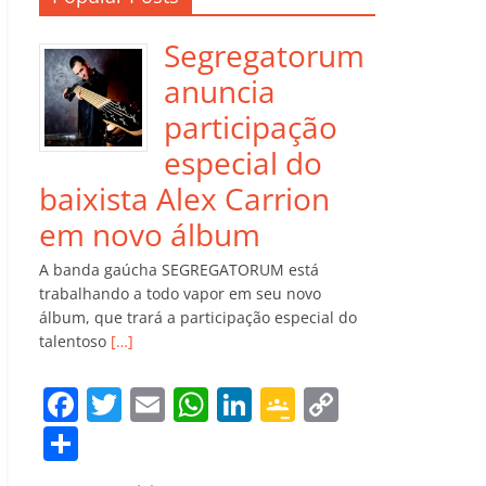
Segregatorum
anuncia
participação
especial do
baixista Alex Carrion
em novo álbum
A banda gaúcha SEGREGATORUM está
trabalhando a todo vapor em seu novo
álbum, que trará a participação especial do
talentoso
[…]
F
T
E
W
Li
G
C
a
w
m
h
n
o
o
C
c
itt
ai
at
k
o
p
o