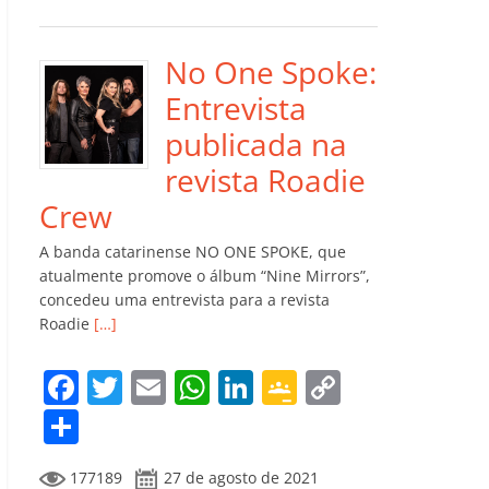
e
er
l
s
e
gl
y
m
b
A
dI
e
Li
p
o
p
n
Cl
n
ar
No One Spoke:
o
p
a
k
til
Entrevista
k
ss
h
publicada na
ro
ar
revista Roadie
o
Crew
m
A banda catarinense NO ONE SPOKE, que
atualmente promove o álbum “Nine Mirrors”,
concedeu uma entrevista para a revista
Roadie
[…]
F
T
E
W
Li
G
C
a
w
m
h
n
o
o
C
c
itt
ai
at
k
o
p
o
177189
27 de agosto de 2021