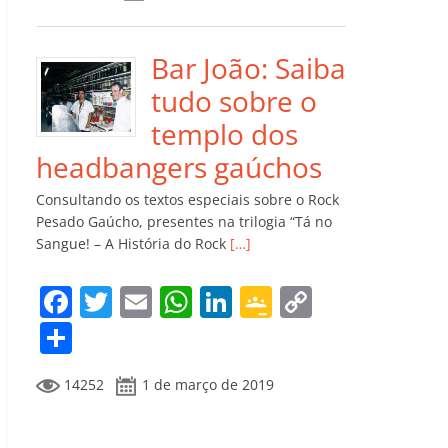
e
er
l
s
e
gl
y
m
b
A
dI
e
Li
p
o
p
n
Cl
n
ar
Bar João: Saiba
o
p
a
k
til
tudo sobre o
k
ss
h
templo dos
ro
ar
headbangers gaúchos
o
Consultando os textos especiais sobre o Rock
m
Pesado Gaúcho, presentes na trilogia “Tá no
Sangue! – A História do Rock
[…]
F
T
E
W
Li
G
C
a
w
m
h
n
o
o
C
c
itt
ai
at
k
o
p
o
14252
1 de março de 2019
e
er
l
s
e
gl
y
m
b
A
dI
e
Li
p