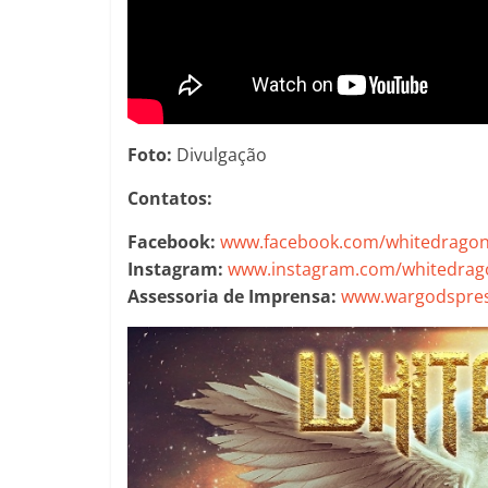
Foto:
Divulgação
Contatos:
Facebook:
www.facebook.com/whitedragon
Instagram:
www.instagram.com/whitedrag
Assessoria de Imprensa:
www.wargodspres