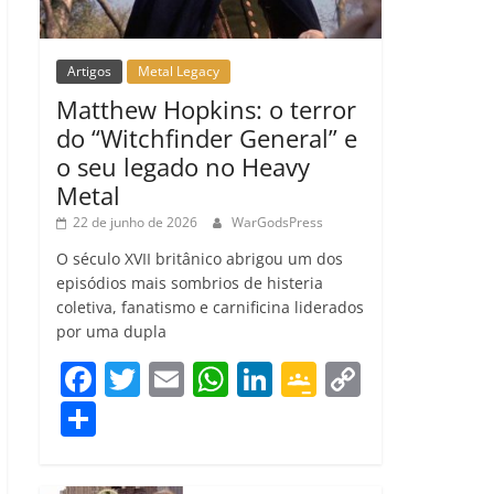
Artigos
Metal Legacy
Matthew Hopkins: o terror
do “Witchfinder General” e
o seu legado no Heavy
Metal
22 de junho de 2026
WarGodsPress
O século XVII britânico abrigou um dos
episódios mais sombrios de histeria
coletiva, fanatismo e carnificina liderados
por uma dupla
F
T
E
W
Li
G
C
a
w
m
h
n
o
o
C
c
itt
ai
at
k
o
p
o
e
er
l
s
e
gl
y
m