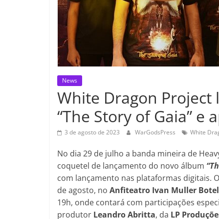
News
White Dragon Project 
“The Story of Gaia” e 
3 de agosto de 2023
WarGodsPress
White Dra
No dia 29 de julho a banda mineira de Heav
coquetel de lançamento do novo álbum
“Th
com lançamento nas plataformas digitais. 
de agosto, no
Anfiteatro Ivan Muller Bot
19h, onde contará com participações espec
produtor
Leandro Abritta
, da
LP Produçõe