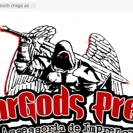
tosth chega ao
ional em formato
o nas plataformas
cia show em
 Autoral” e
to do novo single
 hiato de uma
nçamento do EP
, I Begin”
 o single “Keep
live!” e detalha
ovo álbum
detalha a
 Rig” definitivo
ival Hell’s Heroes