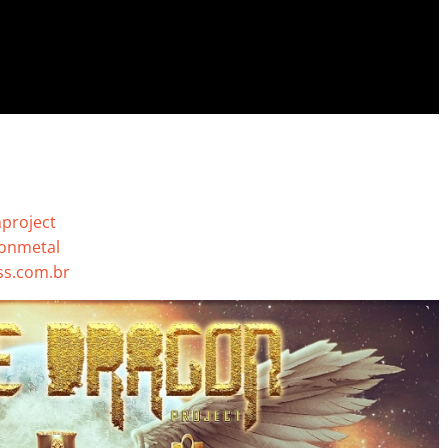
project
onmetal
s.com.br