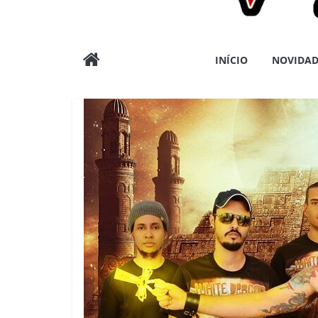
Wargods
INÍCIO
NOVIDAD
Press
Assessoria
e
Conteúdos