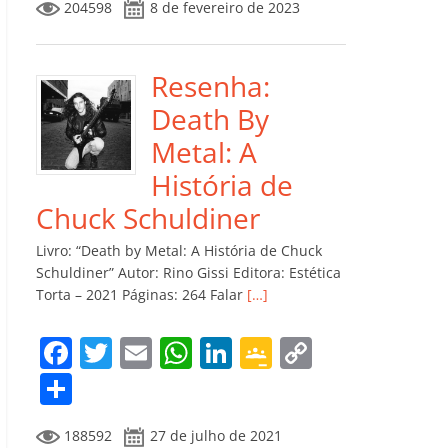
204598
8 de fevereiro de 2023
e
er
l
s
e
gl
y
m
b
A
dI
e
Li
p
o
p
n
Cl
n
ar
Resenha:
o
p
a
k
til
Death By
k
ss
h
Metal: A
ro
ar
História de
o
Chuck Schuldiner
m
Livro: “Death by Metal: A História de Chuck
Schuldiner” Autor: Rino Gissi Editora: Estética
Torta – 2021 Páginas: 264 Falar
[…]
F
T
E
W
Li
G
C
a
w
m
h
n
o
o
C
c
itt
ai
at
k
o
p
o
188592
27 de julho de 2021