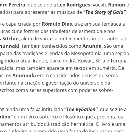
dre Pereira
, que se une a
Leo Rodrigues
(vocal),
Ramon
e
lados) para apresentar as músicas de
“The Story of Gaia”
.
s e capa criada por
Rômulo Dias
, traz em sua temática a
turas cuneiformes das tabuletas de esmeralda e nos
s Sitchin
, além de vários acontecimentos importantes ao
nunnaki
, também conhecidos como
Anunna
, são uma
 parte das tradições e lendas da Mesopotâmia, uma região
gendo o atual Iraque, parte do Irã, Kuwait, Síria e Turquia.
 acádia, mas também aparece em textos em sumério. De
as, os
Anunnaki
eram considerados deuses ou seres
tante na criação e governação do universo e da
critos como seres superiores com poderes sobre-
raz ainda uma faixa intitulada
“The Kybalion”
, que segue a
alion”
é um livro esotérico e filosófico que apresenta os
namentos atribuídos à tradição hermética. O livro é uma
e a Alquimia, e tem sido uma fonte de inspiração para