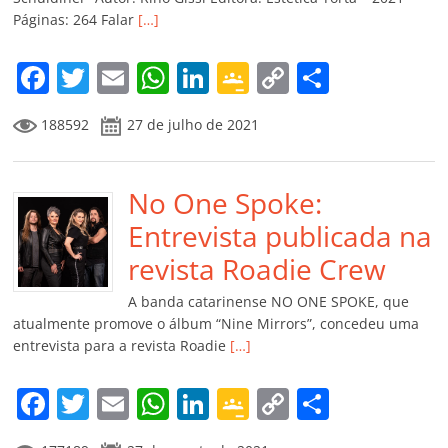
ro
Páginas: 264 Falar
[…]
o
m
F
T
E
W
Li
G
C
C
a
w
m
h
n
o
o
o
188592
27 de julho de 2021
c
itt
ai
at
k
o
p
m
e
er
l
s
e
gl
y
p
b
No One Spoke:
A
dI
e
Li
ar
o
p
n
Cl
n
til
Entrevista publicada na
o
p
a
k
h
revista Roadie Crew
k
ss
ar
A banda catarinense NO ONE SPOKE, que
ro
atualmente promove o álbum “Nine Mirrors”, concedeu uma
entrevista para a revista Roadie
[…]
o
m
F
T
E
W
Li
G
C
C
a
w
m
h
n
o
o
o