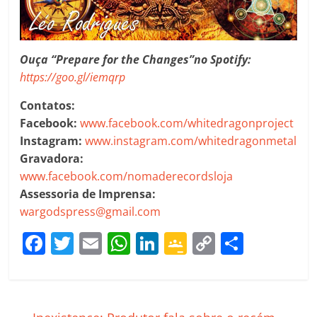
Ouça “Prepare for the Changes”no Spotify:
https://goo.gl/iemqrp
Contatos:
Facebook:
www.facebook.com/whitedragonproject
Instagram:
www.instagram.com/whitedragonmetal
Gravadora:
www.facebook.com/nomaderecordsloja
Assessoria de Imprensa:
wargodspress@gmail.com
F
T
E
W
Li
G
C
C
a
w
m
h
n
o
o
o
c
itt
ai
at
k
o
p
m
e
er
l
s
e
gl
y
p