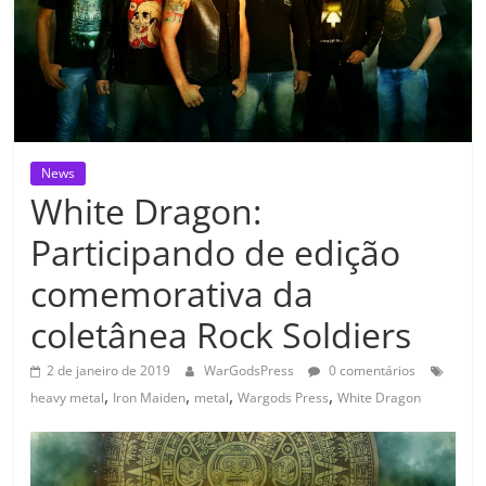
News
White Dragon:
Participando de edição
comemorativa da
coletânea Rock Soldiers
2 de janeiro de 2019
WarGodsPress
0 comentários
,
,
,
,
heavy metal
Iron Maiden
metal
Wargods Press
White Dragon