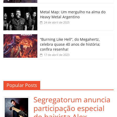
o
p
n
Cl
n
til
o
p
a
k
h
Metal Map: Um mergulho na alma do
Heavy Metal Argentino
k
ss
ar
24 de abril de 2025
ro
o
“Burning Like Hell”, do Megahertz,
m
celebra quase 40 anos de história;
confira resenha!
17 de abril de 2023
Popular Posts
Segregatorum anuncia
participação especial
do baixista Alex