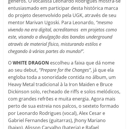
gêneros. O vocalista Leonardo Rodrigues mostra-se
entusiasmado em participar desta histórica marca
do projeto desenvolvido pela UGK, através de seu
mentor Marivan Ugoski. Para Leonardo,
“mesmo
vivendo na era digital, acreditamos em projetos como
este, visando a divulgação das bandas underground
através de material físico, misturando estilos e
chegando à várias partes do mundo!”.
O
WHITE DRAGON
escolheu a faixa que dá nome
ao seu debut,
“Prepare for the Changes”
, já que ela
engloba toda a sonoridade contida no álbum, um
Heavy Metal tradicional à la Iron Maiden e Bruce
Dickinson solo, recheado de riffs e solos melódicos,
com grandes refrões e muita energia. Agora mais
perto de sua estreia nos palcos, o sexteto formado
por Leonardo Rodrigues (vocal), Alex Cesar e
Gabriel Fernandes (guitarras), Jhony Mariano
(baixo), Alisson Carvalho (bateria) e Rafael