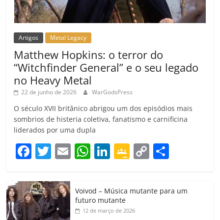
Artigos
Metal Legacy
Matthew Hopkins: o terror do
“Witchfinder General” e o seu legado
no Heavy Metal
22 de junho de 2026
WarGodsPress
O século XVII britânico abrigou um dos episódios mais
sombrios de histeria coletiva, fanatismo e carnificina
liderados por uma dupla
F
T
E
W
Li
G
C
C
a
w
m
h
n
o
o
o
c
itt
ai
at
k
o
p
m
Voivod – Música mutante para um
e
er
l
s
e
gl
y
p
futuro mutante
b
A
dI
e
Li
ar
12 de março de 2026