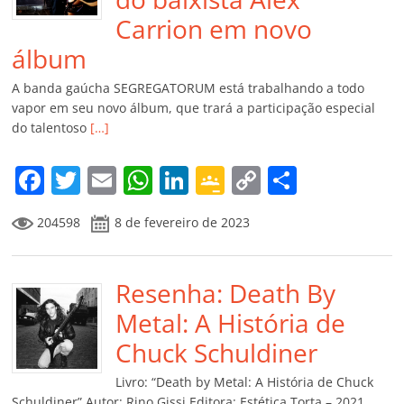
Carrion em novo
álbum
A banda gaúcha SEGREGATORUM está trabalhando a todo
vapor em seu novo álbum, que trará a participação especial
do talentoso
[…]
F
T
E
W
Li
G
C
C
a
w
m
h
n
o
o
o
204598
8 de fevereiro de 2023
c
itt
ai
at
k
o
p
m
e
er
l
s
e
gl
y
p
b
Resenha: Death By
A
dI
e
Li
ar
o
p
n
Cl
n
til
Metal: A História de
o
p
a
k
h
Chuck Schuldiner
k
ss
ar
Livro: “Death by Metal: A História de Chuck
Schuldiner” Autor: Rino Gissi Editora: Estética Torta – 2021