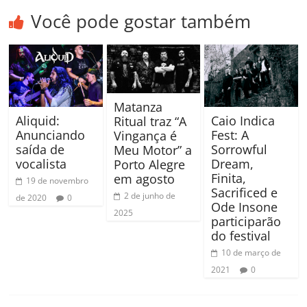
Você pode gostar também
Matanza
Aliquid:
Caio Indica
Ritual traz “A
Anunciando
Fest: A
Vingança é
saída de
Sorrowful
Meu Motor” a
vocalista
Dream,
Porto Alegre
Finita,
em agosto
19 de novembro
Sacrificed e
2 de junho de
de 2020
0
Ode Insone
2025
participarão
do festival
10 de março de
2021
0