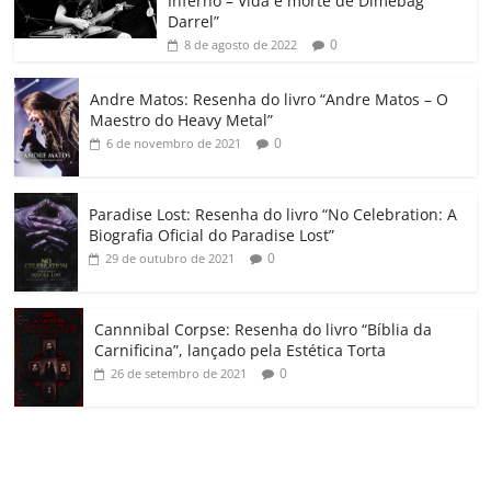
Inferno – Vida e morte de Dimebag
k
ss
ar
Darrel”
ro
0
8 de agosto de 2022
o
Andre Matos: Resenha do livro “Andre Matos – O
m
Maestro do Heavy Metal”
0
6 de novembro de 2021
Paradise Lost: Resenha do livro “No Celebration: A
Biografia Oficial do Paradise Lost”
0
29 de outubro de 2021
Cannnibal Corpse: Resenha do livro “Bíblia da
Carnificina”, lançado pela Estética Torta
0
26 de setembro de 2021