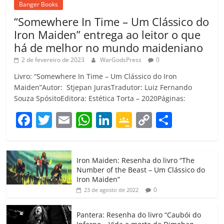
Banger Books
“Somewhere In Time – Um Clássico do
Iron Maiden” entrega ao leitor o que
há de melhor no mundo maideniano
2 de fevereiro de 2023
WarGodsPress
0
Livro: “Somewhere In Time – Um Clássico do Iron
Maiden”Autor: Stjepan JurasTradutor: Luiz Fernando
Souza SpósitoEditora: Estética Torta – 2020Páginas:
F
T
E
W
Li
G
C
C
a
w
m
h
n
o
o
o
c
itt
ai
at
k
o
p
m
Iron Maiden: Resenha do livro “The
e
er
l
s
e
gl
y
p
Number of the Beast – Um Clássico do
b
A
dI
e
Li
ar
Iron Maiden”
0
23 de agosto de 2022
o
p
n
Cl
n
til
o
p
a
k
h
Pantera: Resenha do livro “Caubói do