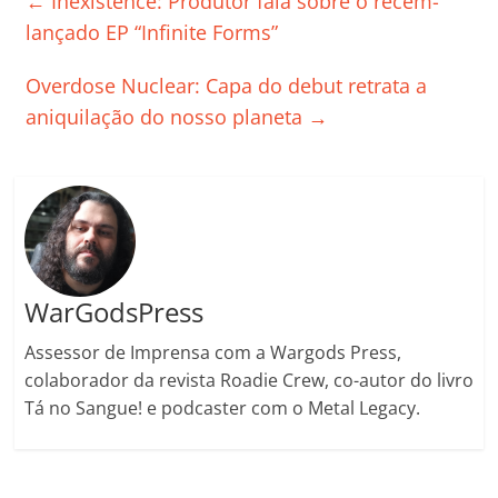
←
Inexistence: Produtor fala sobre o recém-
b
A
dI
e
Li
ar
lançado EP “Infinite Forms”
o
p
n
Cl
n
til
Overdose Nuclear: Capa do debut retrata a
o
p
a
k
h
aniquilação do nosso planeta
→
k
ss
ar
ro
o
m
WarGodsPress
Assessor de Imprensa com a Wargods Press,
colaborador da revista Roadie Crew, co-autor do livro
Tá no Sangue! e podcaster com o Metal Legacy.