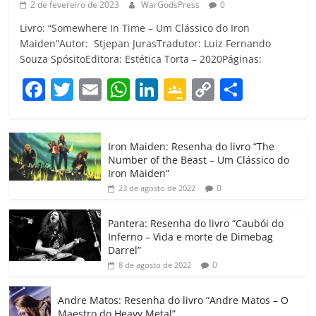
2 de fevereiro de 2023
WarGodsPress
0
Livro: “Somewhere In Time – Um Clássico do Iron
Maiden”Autor: Stjepan JurasTradutor: Luiz Fernando
Souza SpósitoEditora: Estética Torta – 2020Páginas:
F
T
E
W
Li
G
C
C
a
w
m
h
n
o
o
o
c
itt
ai
at
k
o
p
m
Iron Maiden: Resenha do livro “The
e
er
l
s
e
gl
y
p
Number of the Beast – Um Clássico do
b
A
dI
e
Li
ar
Iron Maiden”
0
23 de agosto de 2022
o
p
n
Cl
n
til
o
p
a
k
h
Pantera: Resenha do livro “Caubói do
Inferno – Vida e morte de Dimebag
k
ss
ar
Darrel”
ro
0
8 de agosto de 2022
o
Andre Matos: Resenha do livro “Andre Matos – O
m
Maestro do Heavy Metal”