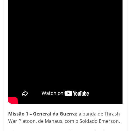
Missão 1 – General da Guerra:
a banda de Thrash
War Platoon, de Manaus, com o Soldado Emerson.