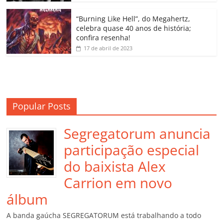
ro
o
“Burning Like Hell”, do Megahertz,
m
celebra quase 40 anos de história;
confira resenha!
17 de abril de 2023
Popular Posts
Segregatorum anuncia
participação especial
do baixista Alex
Carrion em novo
álbum
A banda gaúcha SEGREGATORUM está trabalhando a todo