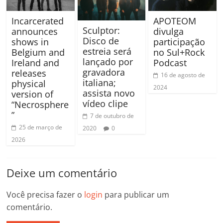
Incarcerated
APOTEOM
Sculptor:
announces
divulga
Disco de
shows in
participação
estreia será
Belgium and
no Sul+Rock
lançado por
Ireland and
Podcast
gravadora
releases
16 de agosto de
italiana;
physical
2024
assista novo
version of
vídeo clipe
“Necrosphere
”
7 de outubro de
25 de março de
2020
0
2026
Deixe um comentário
Você precisa fazer o
login
para publicar um
comentário.