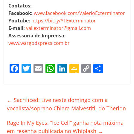
Contatos:
Facebook:
www.facebook.com/ValerioExterminator
Youtube:
https://bit.ly/YTExterminator
E-mail:
vallexterminator@gmail.com
Assessoria de Imprensa:
www.wargodspress.com.br
F
T
E
W
Li
G
C
C
a
w
m
h
n
o
o
o
c
itt
ai
at
k
o
p
m
e
er
l
s
e
gl
y
p
←
Sacrificed: Live neste domingo com a
b
A
dI
e
Li
ar
vocalista/soprano Chiara Malvestiti, do Therion
o
p
n
Cl
n
til
Rage In My Eyes: “Ice Cell” ganha nota máxima
o
p
a
k
h
em resenha publicada no Whiplash
→