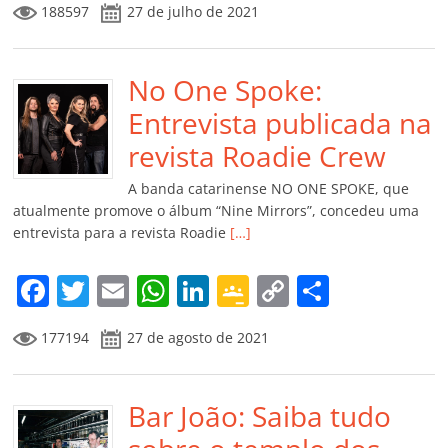
188597
27 de julho de 2021
c
itt
ai
at
k
o
p
m
e
er
l
s
e
gl
y
p
b
No One Spoke:
A
dI
e
Li
ar
o
p
n
Cl
n
til
Entrevista publicada na
o
p
a
k
h
revista Roadie Crew
k
ss
ar
A banda catarinense NO ONE SPOKE, que
ro
atualmente promove o álbum “Nine Mirrors”, concedeu uma
entrevista para a revista Roadie
[…]
o
m
F
T
E
W
Li
G
C
C
a
w
m
h
n
o
o
o
177194
27 de agosto de 2021
c
itt
ai
at
k
o
p
m
e
er
l
s
e
gl
y
p
b
Bar João: Saiba tudo
A
dI
e
Li
ar