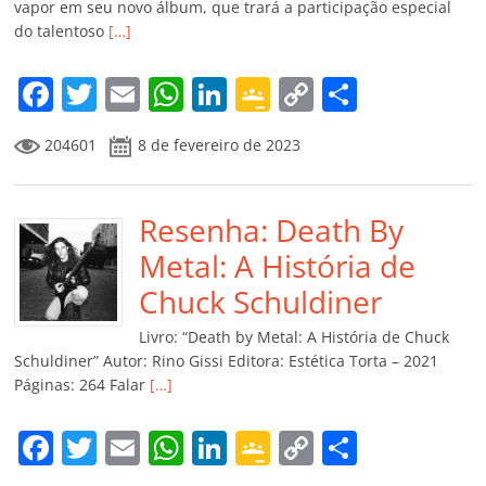
vapor em seu novo álbum, que trará a participação especial
do talentoso
[…]
F
T
E
W
Li
G
C
C
a
w
m
h
n
o
o
o
204601
8 de fevereiro de 2023
c
itt
ai
at
k
o
p
m
e
er
l
s
e
gl
y
p
b
Resenha: Death By
A
dI
e
Li
ar
o
p
n
Cl
n
til
Metal: A História de
o
p
a
k
h
Chuck Schuldiner
k
ss
ar
Livro: “Death by Metal: A História de Chuck
ro
Schuldiner” Autor: Rino Gissi Editora: Estética Torta – 2021
Páginas: 264 Falar
[…]
o
m
F
T
E
W
Li
G
C
C
a
w
m
h
n
o
o
o