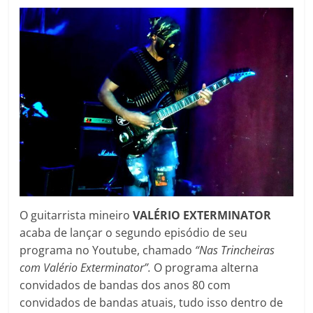
O guitarrista mineiro
VALÉRIO EXTERMINATOR
acaba de lançar o segundo episódio de seu
programa no Youtube, chamado
“Nas Trincheiras
com Valério Exterminator”.
O programa alterna
convidados de bandas dos anos 80 com
convidados de bandas atuais, tudo isso dentro de