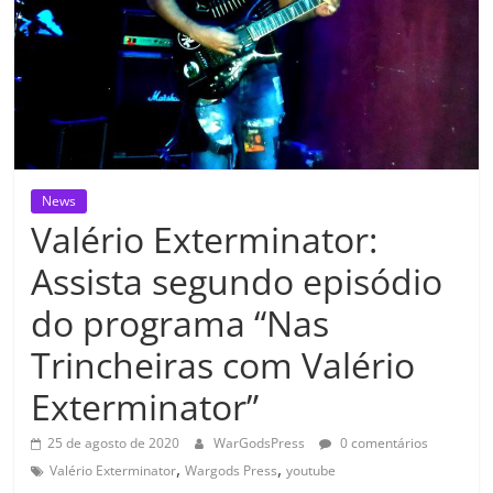
News
Valério Exterminator:
Assista segundo episódio
do programa “Nas
Trincheiras com Valério
Exterminator”
25 de agosto de 2020
WarGodsPress
0 comentários
,
,
Valério Exterminator
Wargods Press
youtube