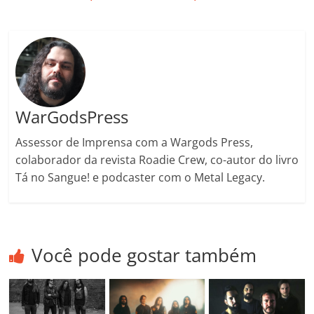
k
ss
ar
ro
o
m
WarGodsPress
Assessor de Imprensa com a Wargods Press,
colaborador da revista Roadie Crew, co-autor do livro
Tá no Sangue! e podcaster com o Metal Legacy.
Você pode gostar também