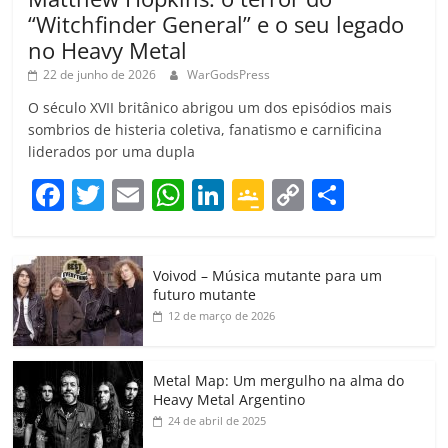
“Witchfinder General” e o seu legado
no Heavy Metal
22 de junho de 2026
WarGodsPress
O século XVII britânico abrigou um dos episódios mais
sombrios de histeria coletiva, fanatismo e carnificina
liderados por uma dupla
F
T
E
W
Li
G
C
C
a
w
m
h
n
o
o
o
c
itt
ai
at
k
o
p
m
Voivod – Música mutante para um
e
er
l
s
e
gl
y
p
futuro mutante
b
A
dI
e
Li
ar
12 de março de 2026
o
p
n
Cl
n
til
o
p
a
k
h
Metal Map: Um mergulho na alma do
Heavy Metal Argentino
k
ss
ar
24 de abril de 2025