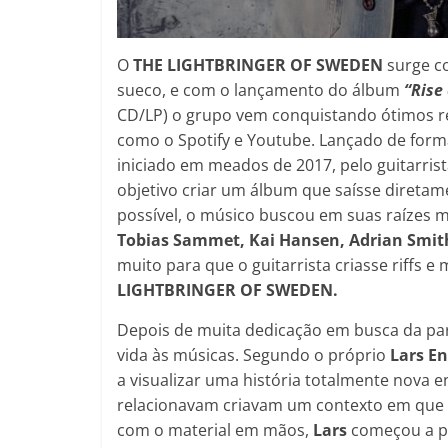
O
THE LIGHTBRINGER OF SWEDEN
surge c
sueco, e com o lançamento do álbum
“Rise
CD/LP) o grupo vem conquistando ótimos r
como o Spotify e Youtube. Lançado de forma
iniciado em meados de 2017, pelo guitarrist
objetivo criar um álbum que saísse diretam
possível, o músico buscou em suas raízes m
Tobias Sammet, Kai Hansen, Adrian Smit
muito para que o guitarrista criasse riffs 
LIGHTBRINGER OF SWEDEN.
Depois de muita dedicação em busca da parte
vida às músicas. Segundo o próprio
Lars E
a visualizar uma história totalmente nova e
relacionavam criavam um contexto em que f
com o material em mãos,
Lars
começou a p