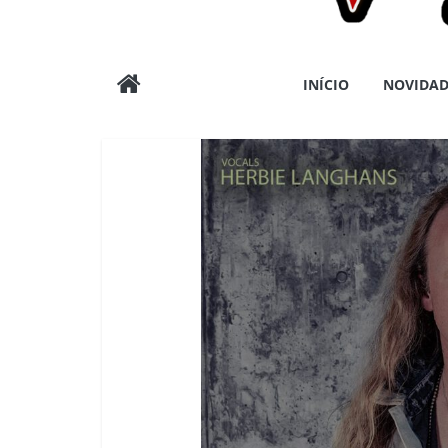
Wargods
INÍCIO
NOVIDAD
Press
Assessoria
e
Conteúdos