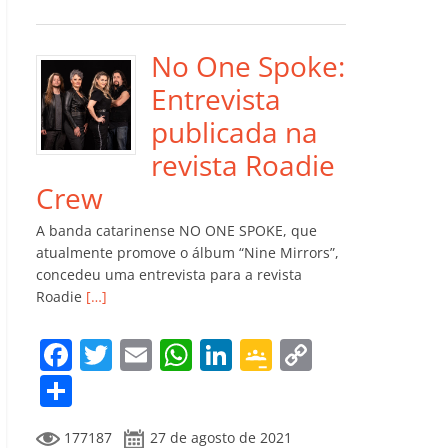
e
er
l
s
e
gl
y
m
b
A
dI
e
Li
p
o
p
n
Cl
n
ar
No One Spoke:
o
p
a
k
til
Entrevista
k
ss
h
publicada na
ro
ar
revista Roadie
o
Crew
m
A banda catarinense NO ONE SPOKE, que
atualmente promove o álbum “Nine Mirrors”,
concedeu uma entrevista para a revista
Roadie
[…]
F
T
E
W
Li
G
C
a
w
m
h
n
o
o
C
c
itt
ai
at
k
o
p
o
177187
27 de agosto de 2021