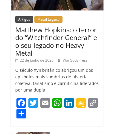
Artigos
Metal Legacy
Matthew Hopkins: o terror
do “Witchfinder General” e
o seu legado no Heavy
Metal
22 de junho de 2026
WarGodsPress
O século XVII britânico abrigou um dos
episódios mais sombrios de histeria
coletiva, fanatismo e carnificina liderados
por uma dupla
F
T
E
W
Li
G
C
a
w
m
h
n
o
o
C
c
itt
ai
at
k
o
p
o
e
er
l
s
e
gl
y
m