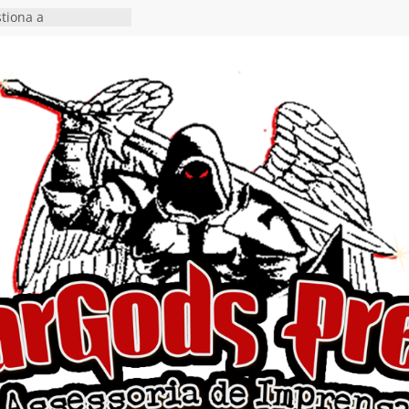
vídeo de guitar & bass
e “Eclipse”, segundo
um “Dreaming”
tiona a
e a artificialidade
ngle e videoclipe de
s”
rra hiato de uma
 lançamento do EP
Ends, I Begin”
nça o single “Keep
l Alive!” e detalha
o novo álbum
en detalha a
“Fly Rig” definitivo
estival Hell’s Heroes