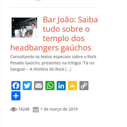
e
er
l
s
e
gl
y
m
b
A
dI
e
Li
p
o
p
n
Cl
n
ar
Bar João: Saiba
o
p
a
k
til
tudo sobre o
k
ss
h
templo dos
ro
ar
headbangers gaúchos
o
Consultando os textos especiais sobre o Rock
m
Pesado Gaúcho, presentes na trilogia “Tá no
Sangue! – A História do Rock
[…]
F
T
E
W
Li
G
C
a
w
m
h
n
o
o
C
c
itt
ai
at
k
o
p
o
14248
1 de março de 2019
e
er
l
s
e
gl
y
m
b
A
dI
e
Li
p