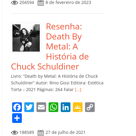
204594
8 de fevereiro de 2023
e
er
l
s
e
gl
y
m
b
A
dI
e
Li
p
o
p
n
Cl
n
ar
Resenha:
o
p
a
k
til
Death By
k
ss
h
Metal: A
ro
ar
História de
o
Chuck Schuldiner
m
Livro: “Death by Metal: A História de Chuck
Schuldiner” Autor: Rino Gissi Editora: Estética
Torta – 2021 Páginas: 264 Falar
[…]
F
T
E
W
Li
G
C
a
w
m
h
n
o
o
C
c
itt
ai
at
k
o
p
o
188589
27 de julho de 2021