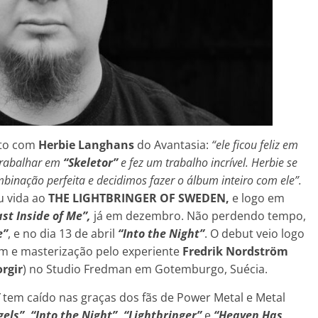
ato com
Herbie Langhans
do Avantasia:
“ele ficou feliz em
 trabalhar em
“Skeletor”
e fez um trabalho incrível. Herbie se
binação perfeita e decidimos fazer o álbum inteiro com ele”.
 vida ao
THE LIGHTBRINGER OF SWEDEN,
e logo em
st Inside of Me”,
já em dezembro. Não perdendo tempo,
e”
, e no dia 13 de abril
“Into the Night”
. O debut veio logo
em e masterização pelo experiente
Fredrik Nordström
rgir
) no Studio Fredman em Gotemburgo, Suécia.
”
tem caído nas graças dos fãs de Power Metal e Metal
gels”,
“Into the Night”, “Lightbringer”
e
“Heaven Has