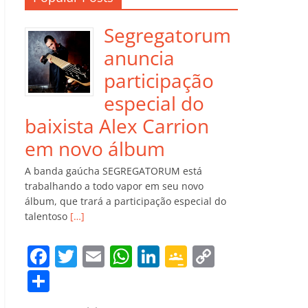
Segregatorum
anuncia
participação
especial do
baixista Alex Carrion
em novo álbum
A banda gaúcha SEGREGATORUM está
trabalhando a todo vapor em seu novo
álbum, que trará a participação especial do
talentoso
[…]
F
T
E
W
Li
G
C
a
w
m
h
n
o
o
C
c
itt
ai
at
k
o
p
o