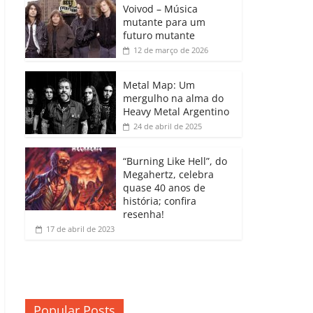
b
A
dI
e
Li
Voivod – Música
p
mutante para um
o
p
n
Cl
n
ar
futuro mutante
12 de março de 2026
o
p
a
k
til
k
ss
h
Metal Map: Um
ro
mergulho na alma do
ar
Heavy Metal Argentino
o
24 de abril de 2025
m
“Burning Like Hell”, do
Megahertz, celebra
quase 40 anos de
história; confira
resenha!
17 de abril de 2023
Popular Posts