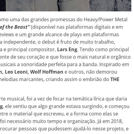
omo uma das grandes promessas do Heavy/Power Metal
 of the Beast”
(disponível nas plataformas digitais e em
eviews e um grande alcance de plays em plataformas
 independente, o debut é fruto de muito trabalho,
a e principal compositor,
Lars Eng
. Tendo como principal
ente de seu coração e que fosse o mais natural e orgânico
usicais a sonoridade perfeita para a banda. Inspirado em
h, Leo Leoni, Wolf Hoffman
e outros, não demorou
e melodias marcantes, criando assim o embrião do
THE
 musical, foi a vez de focar na temática lírica que daria
ng
, ele sentiu que algo grande estava surgindo, e começou
ntre o material que escreveu, e a forma como elas se
oi necessário muito tempo e organização. Já em 2018,
rocurar pessoas que pudessem ajudá-lo nesse projeto, e