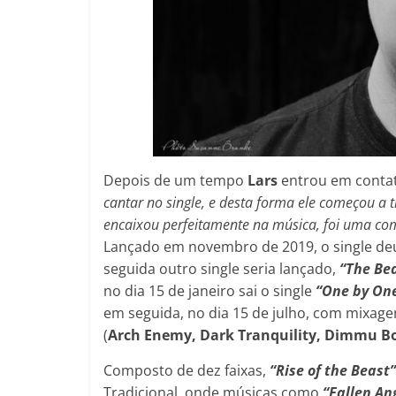
Depois de um tempo
Lars
entrou em cont
cantar no single, e desta forma ele começou a
encaixou perfeitamente na música, foi uma com
Lançado em novembro de 2019, o single deu
seguida outro single seria lançado,
“The Bea
no dia 15 de janeiro sai o single
“One by On
em seguida, no dia 15 de julho, com mixag
(
Arch Enemy, Dark Tranquility, Dimmu Bo
Composto de dez faixas,
“Rise of the Beast
Tradicional, onde músicas como
“Fallen An