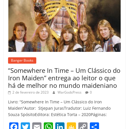
Banger Books
“Somewhere In Time – Um Clássico do
Iron Maiden” entrega ao leitor o que
há de melhor no mundo maideniano
2 de fevereiro de 2023
WarGodsPress
0
Livro: “Somewhere In Time – Um Clássico do Iron
Maiden”Autor: Stjepan JurasTradutor: Luiz Fernando
Souza SpósitoEditora: Estética Torta – 2020Páginas:
F
T
E
W
Li
G
C
C