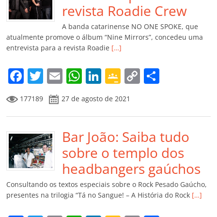
o
p
a
k
h
revista Roadie Crew
k
ss
ar
A banda catarinense NO ONE SPOKE, que
ro
atualmente promove o álbum “Nine Mirrors”, concedeu uma
entrevista para a revista Roadie
[…]
o
m
F
T
E
W
Li
G
C
C
a
w
m
h
n
o
o
o
177189
27 de agosto de 2021
c
itt
ai
at
k
o
p
m
e
er
l
s
e
gl
y
p
b
Bar João: Saiba tudo
A
dI
e
Li
ar
o
p
n
Cl
n
til
sobre o templo dos
o
p
a
k
h
headbangers gaúchos
k
ss
ar
Consultando os textos especiais sobre o Rock Pesado Gaúcho,
ro
presentes na trilogia “Tá no Sangue! – A História do Rock
[…]
o