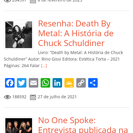
c
itt
ai
at
k
o
p
m
e
er
l
s
e
gl
y
p
b
Resenha: Death By
A
dI
e
Li
ar
o
p
n
Cl
n
til
Metal: A História de
o
p
a
k
h
Chuck Schuldiner
k
ss
ar
Livro: “Death by Metal: A História de Chuck
ro
Schuldiner” Autor: Rino Gissi Editora: Estética Torta – 2021
Páginas: 264 Falar
[…]
o
m
F
T
E
W
Li
G
C
C
a
w
m
h
n
o
o
o
188592
27 de julho de 2021
c
itt
ai
at
k
o
p
m
e
er
l
s
e
gl
y
p
b
No One Spoke:
A
dI
e
Li
ar
o
p
n
Cl
n
til
Entrevista publicada na