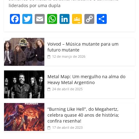
liderados por uma dupla
F
T
E
W
Li
G
C
C
a
w
m
h
n
o
o
o
c
itt
ai
at
k
o
p
m
Voivod – Música mutante para um
e
er
l
s
e
gl
y
p
futuro mutante
b
A
dI
e
Li
ar
12 de março de 2026
o
p
n
Cl
n
til
o
p
a
k
h
Metal Map: Um mergulho na alma do
Heavy Metal Argentino
k
ss
ar
24 de abril de 2025
ro
o
“Burning Like Hell”, do Megahertz,
m
celebra quase 40 anos de história;
confira resenha!
17 de abril de 2023