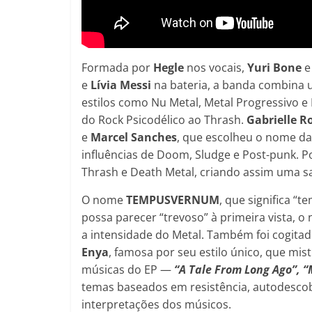
Formada por
Hegle
nos vocais,
Yuri Bone
e
Lívia Messi
na bateria, a banda combina 
estilos como Nu Metal, Metal Progressivo 
do Rock Psicodélico ao Thrash.
Gabrielle 
e
Marcel Sanches
, que escolheu o nome d
influências de Doom, Sludge e Post-punk. P
Thrash e Death Metal, criando assim uma sa
O nome
TEMPUSVERNUM
, que significa “
possa parecer “trevoso” à primeira vista,
a intensidade do Metal. Também foi cogit
Enya
, famosa por seu estilo único, que mi
músicas do EP —
“A Tale From Long Ago”, “
temas baseados em resistência, autodescobe
interpretações dos músicos.