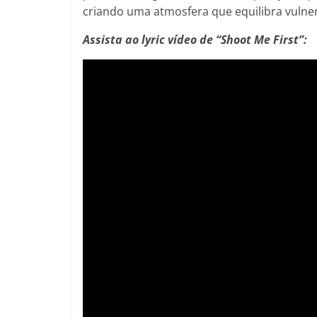
criando uma atmosfera que equilibra vulner
Assista ao lyric vídeo de “Shoot Me First”: