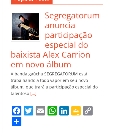
Segregatorum
anuncia
participação
especial do
baixista Alex Carrion
em novo álbum
A banda gaúcha SEGREGATORUM está
trabalhando a todo vapor em seu novo
álbum, que trará a participação especial do
talentoso
[…]
F
T
E
W
Li
G
C
a
w
m
h
n
o
o
C
c
itt
ai
at
k
o
p
o