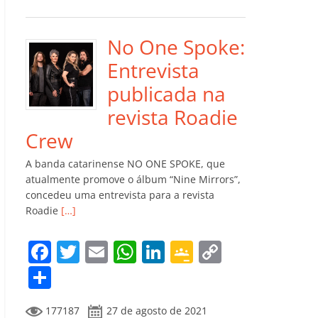
e
er
l
s
e
gl
y
m
b
A
dI
e
Li
p
o
p
n
Cl
n
ar
No One Spoke:
o
p
a
k
til
Entrevista
k
ss
h
publicada na
ro
ar
revista Roadie
o
Crew
m
A banda catarinense NO ONE SPOKE, que
atualmente promove o álbum “Nine Mirrors”,
concedeu uma entrevista para a revista
Roadie
[…]
F
T
E
W
Li
G
C
a
w
m
h
n
o
o
C
c
itt
ai
at
k
o
p
o
177187
27 de agosto de 2021