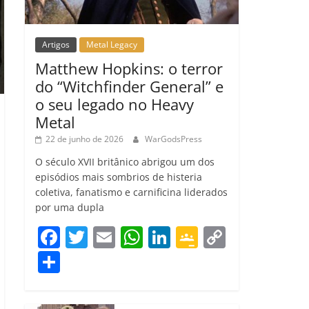
Artigos
Metal Legacy
Matthew Hopkins: o terror
do “Witchfinder General” e
o seu legado no Heavy
Metal
22 de junho de 2026
WarGodsPress
O século XVII britânico abrigou um dos
episódios mais sombrios de histeria
coletiva, fanatismo e carnificina liderados
por uma dupla
F
T
E
W
Li
G
C
a
w
m
h
n
o
o
C
c
itt
ai
at
k
o
p
o
e
er
l
s
e
gl
y
m