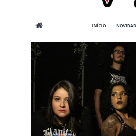
Wargods
INÍCIO
NOVIDAD
Press
Assessoria
e
Conteúdos