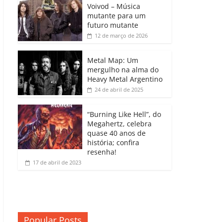
b
A
dI
e
Li
Voivod – Música
p
mutante para um
o
p
n
Cl
n
ar
futuro mutante
12 de março de 2026
o
p
a
k
til
k
ss
h
Metal Map: Um
ro
mergulho na alma do
ar
Heavy Metal Argentino
o
24 de abril de 2025
m
“Burning Like Hell”, do
Megahertz, celebra
quase 40 anos de
história; confira
resenha!
17 de abril de 2023
Popular Posts