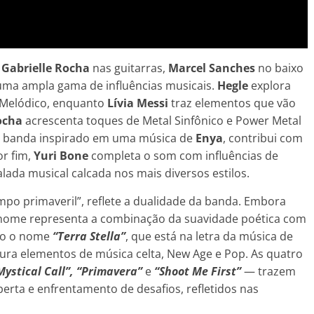
e
Gabrielle Rocha
nas guitarras,
Marcel Sanches
no baixo
uma ampla gama de influências musicais.
Hegle
explora
e Melódico, enquanto
Lívia Messi
traz elementos que vão
Rocha
acrescenta toques de Metal Sinfônico e Power Metal
a banda inspirado em uma música de
Enya
, contribui com
or fim,
Yuri Bone
completa o som com influências de
lada musical calcada nos mais diversos estilos.
tempo primaveril”, reflete a dualidade da banda. Embora
 o nome representa a combinação da suavidade poética com
ado o nome
“Terra Stella”
, que está na letra da música de
stura elementos de música celta, New Age e Pop. As quatro
Mystical Call”, “Primavera”
e
“Shoot Me First”
— trazem
rta e enfrentamento de desafios, refletidos nas