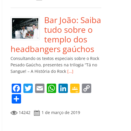
e
er
l
s
e
gl
y
m
b
A
dI
e
Li
p
o
p
n
Cl
n
ar
Bar João: Saiba
o
p
a
k
til
tudo sobre o
k
ss
h
templo dos
ro
ar
headbangers gaúchos
o
Consultando os textos especiais sobre o Rock
m
Pesado Gaúcho, presentes na trilogia “Tá no
Sangue! – A História do Rock
[…]
F
T
E
W
Li
G
C
a
w
m
h
n
o
o
C
c
itt
ai
at
k
o
p
o
14242
1 de março de 2019
e
er
l
s
e
gl
y
m
b
A
dI
e
Li
p