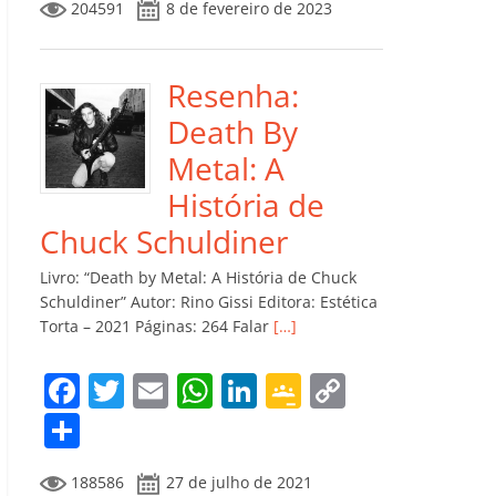
204591
8 de fevereiro de 2023
e
er
l
s
e
gl
y
m
b
A
dI
e
Li
p
o
p
n
Cl
n
ar
Resenha:
o
p
a
k
til
Death By
k
ss
h
Metal: A
ro
ar
História de
o
Chuck Schuldiner
m
Livro: “Death by Metal: A História de Chuck
Schuldiner” Autor: Rino Gissi Editora: Estética
Torta – 2021 Páginas: 264 Falar
[…]
F
T
E
W
Li
G
C
a
w
m
h
n
o
o
C
c
itt
ai
at
k
o
p
o
188586
27 de julho de 2021