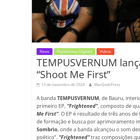
News
Plataformas Digitais
Vídeos
TEMPUSVERNUM lança p
“Shoot Me First”
13 de novembro de 2024
WarGodsPress
A banda
TEMPUSVERNUM
, de Bauru, inter
primeiro EP,
“Frightened”
, composto de qu
Me First”
. O EP é resultado de três anos 
de formação e busca por aprimoramento mu
Sombrio
, onde a banda alcançou o som des
poético”.
“Frightened”
traz composições que