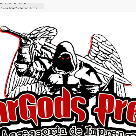
en detalha a
“Fly Rig” definitivo
estival Hell’s Heroes
vídeo de guitar & bass
e “Eclipse”, segundo
um “Dreaming”
tiona a
e a artificialidade
ngle e videoclipe de
s”
da gaúcha de Heavy
debut “Hellforge”
ingle “Dead Flies
á nas plataformas em
rge A. Romero