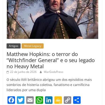
Artigos
Metal Legacy
Matthew Hopkins: o terror do
“Witchfinder General” e o seu legado
no Heavy Metal
22 de junho de 2026
WarGodsPress
O século XVII britânico abrigou um dos episódios mais
sombrios de histeria coletiva, fanatismo e carnificina
liderados por uma dupla
F
T
E
W
Li
G
C
C