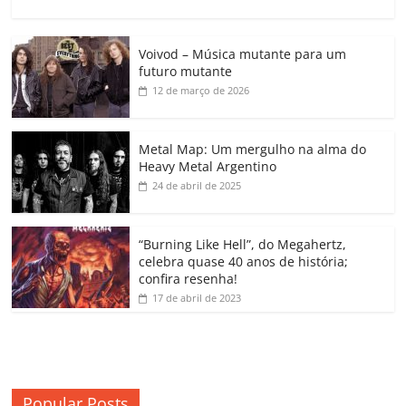
a
w
m
h
n
o
o
o
c
itt
ai
at
k
o
p
m
Voivod – Música mutante para um
e
er
l
s
e
gl
y
p
futuro mutante
b
A
dI
e
Li
ar
12 de março de 2026
o
p
n
Cl
n
til
o
p
a
k
h
Metal Map: Um mergulho na alma do
Heavy Metal Argentino
k
ss
ar
24 de abril de 2025
ro
o
“Burning Like Hell”, do Megahertz,
m
celebra quase 40 anos de história;
confira resenha!
17 de abril de 2023
Popular Posts