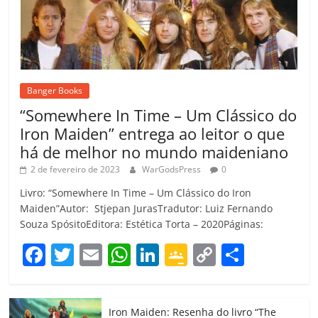
Banger Books
“Somewhere In Time – Um Clássico do
Iron Maiden” entrega ao leitor o que
há de melhor no mundo maideniano
2 de fevereiro de 2023
WarGodsPress
0
Livro: “Somewhere In Time – Um Clássico do Iron
Maiden”Autor: Stjepan JurasTradutor: Luiz Fernando
Souza SpósitoEditora: Estética Torta – 2020Páginas:
F
T
E
W
Li
G
C
C
a
w
m
h
n
o
o
o
c
itt
ai
at
k
o
p
m
Iron Maiden: Resenha do livro “The