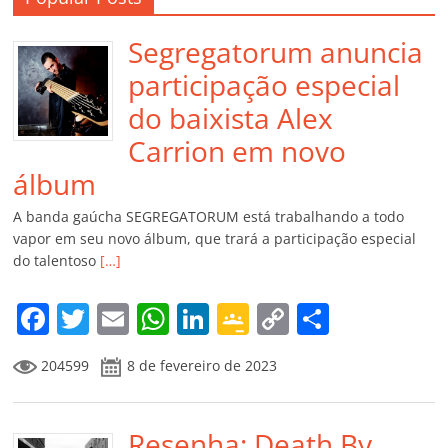
Segregatorum anuncia
participação especial
do baixista Alex
Carrion em novo
álbum
A banda gaúcha SEGREGATORUM está trabalhando a todo
vapor em seu novo álbum, que trará a participação especial
do talentoso
[…]
F
T
E
W
Li
G
C
C
a
w
m
h
n
o
o
o
204599
8 de fevereiro de 2023
c
itt
ai
at
k
o
p
m
e
er
l
s
e
gl
y
p
b
Resenha: Death By
A
dI
e
Li
ar