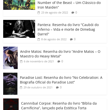
e
er
l
s
e
gl
y
p
Number of the Beast – Um Clássico do
b
A
dI
e
Li
ar
Iron Maiden”
0
23 de agosto de 2022
o
p
n
Cl
n
til
o
p
a
k
h
Pantera: Resenha do livro “Caubói do
Inferno – Vida e morte de Dimebag
k
ss
ar
Darrel”
ro
0
8 de agosto de 2022
o
Andre Matos: Resenha do livro “Andre Matos – O
m
Maestro do Heavy Metal”
0
6 de novembro de 2021
Paradise Lost: Resenha do livro “No Celebration: A
Biografia Oficial do Paradise Lost”
0
29 de outubro de 2021
Cannnibal Corpse: Resenha do livro “Bíblia da
Carnificina”, lançado pela Estética Torta