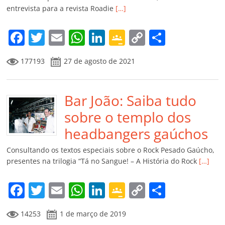
ro
entrevista para a revista Roadie
[…]
o
m
F
T
E
W
Li
G
C
C
a
w
m
h
n
o
o
o
177193
27 de agosto de 2021
c
itt
ai
at
k
o
p
m
e
er
l
s
e
gl
y
p
b
Bar João: Saiba tudo
A
dI
e
Li
ar
o
p
n
Cl
n
til
sobre o templo dos
o
p
a
k
h
headbangers gaúchos
k
ss
ar
Consultando os textos especiais sobre o Rock Pesado Gaúcho,
ro
presentes na trilogia “Tá no Sangue! – A História do Rock
[…]
o
F
T
E
W
Li
G
C
C
m
a
w
m
h
n
o
o
o
14253
1 de março de 2019
c
itt
ai
at
k
o
p
m