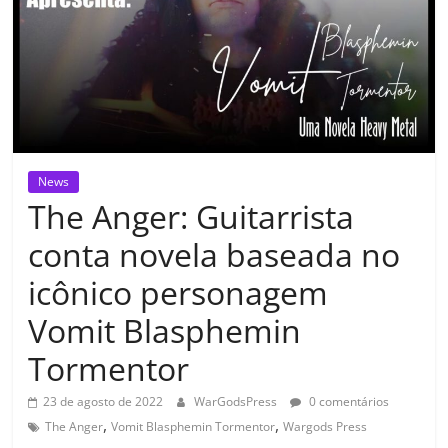
News
The Anger: Guitarrista
conta novela baseada no
icônico personagem
Vomit Blasphemin
Tormentor
23 de agosto de 2022
WarGodsPress
0 comentários
,
,
The Anger
Vomit Blasphemin Tormentor
Wargods Press