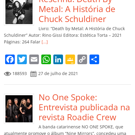
o
p
n
Cl
n
til
Metal: A História de
o
p
a
k
h
Chuck Schuldiner
k
ss
ar
Livro: “Death by Metal: A História de Chuck
ro
Schuldiner” Autor: Rino Gissi Editora: Estética Torta – 2021
Páginas: 264 Falar
[…]
o
m
F
T
E
W
Li
G
C
C
a
w
m
h
n
o
o
o
188593
27 de julho de 2021
c
itt
ai
at
k
o
p
m
e
er
l
s
e
gl
y
p
b
No One Spoke:
A
dI
e
Li
ar
o
p
n
Cl
n
til
Entrevista publicada na
o
p
a
k
h
revista Roadie Crew
k
ss
ar
A banda catarinense NO ONE SPOKE, que
atualmente promove o álbum “Nine Mirrors”, concedeu uma