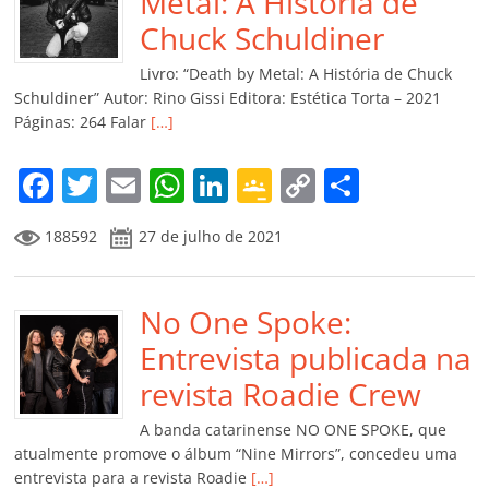
o
p
n
Cl
n
til
Metal: A História de
o
p
a
k
h
Chuck Schuldiner
k
ss
ar
Livro: “Death by Metal: A História de Chuck
ro
Schuldiner” Autor: Rino Gissi Editora: Estética Torta – 2021
Páginas: 264 Falar
[…]
o
m
F
T
E
W
Li
G
C
C
a
w
m
h
n
o
o
o
188592
27 de julho de 2021
c
itt
ai
at
k
o
p
m
e
er
l
s
e
gl
y
p
b
No One Spoke:
A
dI
e
Li
ar
o
p
n
Cl
n
til
Entrevista publicada na
o
p
a
k
h
revista Roadie Crew
k
ss
ar
A banda catarinense NO ONE SPOKE, que
ro
atualmente promove o álbum “Nine Mirrors”, concedeu uma
entrevista para a revista Roadie
[…]