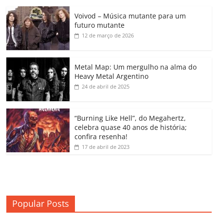
c
itt
ai
at
k
o
p
m
Voivod – Música mutante para um
e
er
l
s
e
gl
y
p
futuro mutante
b
A
dI
e
Li
ar
12 de março de 2026
o
p
n
Cl
n
til
o
p
a
k
h
Metal Map: Um mergulho na alma do
Heavy Metal Argentino
k
ss
ar
24 de abril de 2025
ro
o
“Burning Like Hell”, do Megahertz,
m
celebra quase 40 anos de história;
confira resenha!
17 de abril de 2023
Popular Posts