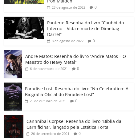
b
A
dI
e
Li
ar
Iron Maiden”
0
23 de agosto de 2022
o
p
n
Cl
n
til
o
p
a
k
h
Pantera: Resenha do livro “Caubói do
Inferno – Vida e morte de Dimebag
k
ss
ar
Darrel”
ro
0
8 de agosto de 2022
o
Andre Matos: Resenha do livro “Andre Matos – O
m
Maestro do Heavy Metal”
0
6 de novembro de 2021
Paradise Lost: Resenha do livro “No Celebration: A
Biografia Oficial do Paradise Lost”
0
29 de outubro de 2021
Cannnibal Corpse: Resenha do livro “Bíblia da
Carnificina”, lançado pela Estética Torta
0
26 de setembro de 2021