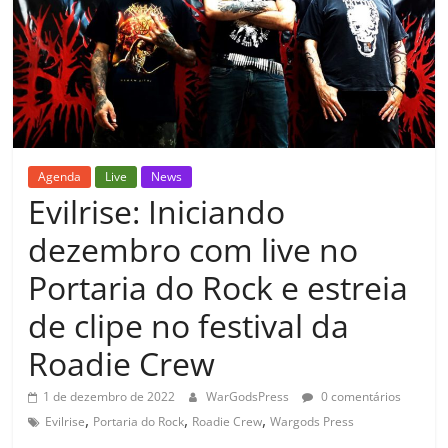
Agenda
Live
News
Evilrise: Iniciando
dezembro com live no
Portaria do Rock e estreia
de clipe no festival da
Roadie Crew
1 de dezembro de 2022
WarGodsPress
0 comentários
,
,
,
Evilrise
Portaria do Rock
Roadie Crew
Wargods Press