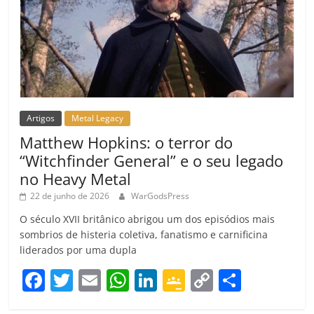
Artigos
Metal Legacy
Matthew Hopkins: o terror do
“Witchfinder General” e o seu legado
no Heavy Metal
22 de junho de 2026
WarGodsPress
O século XVII britânico abrigou um dos episódios mais
sombrios de histeria coletiva, fanatismo e carnificina
liderados por uma dupla
F
T
E
W
Li
G
C
C
a
w
m
h
n
o
o
o