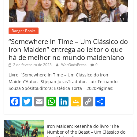
Banger Books
“Somewhere In Time – Um Clássico do
Iron Maiden” entrega ao leitor o que
há de melhor no mundo maideniano
2 de fevereiro de 2023
WarGodsPress
0
Livro: “Somewhere In Time – Um Clássico do Iron
Maiden”Autor: Stjepan JurasTradutor: Luiz Fernando
Souza SpósitoEditora: Estética Torta – 2020Páginas:
F
T
E
W
Li
G
C
C
a
w
m
h
n
o
o
o
c
itt
ai
at
k
o
p
m
Iron Maiden: Resenha do livro “The
e
er
l
s
e
gl
y
p
Number of the Beast – Um Clássico do