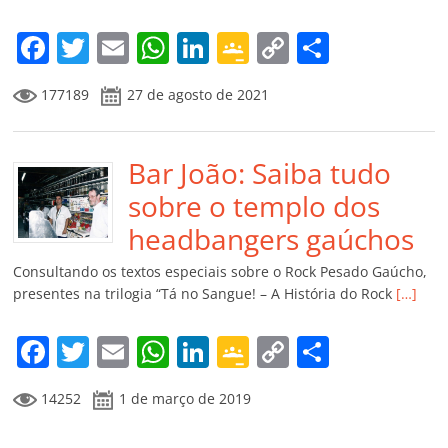
o
m
F
T
E
W
Li
G
C
C
a
w
m
h
n
o
o
o
177189
27 de agosto de 2021
c
itt
ai
at
k
o
p
m
e
er
l
s
e
gl
y
p
b
Bar João: Saiba tudo
A
dI
e
Li
ar
o
p
n
Cl
n
til
sobre o templo dos
o
p
a
k
h
headbangers gaúchos
k
ss
ar
Consultando os textos especiais sobre o Rock Pesado Gaúcho,
ro
presentes na trilogia “Tá no Sangue! – A História do Rock
[…]
o
F
T
E
W
Li
G
C
C
m
a
w
m
h
n
o
o
o
14252
1 de março de 2019
c
itt
ai
at
k
o
p
m
e
er
l
s
e
gl
y
p