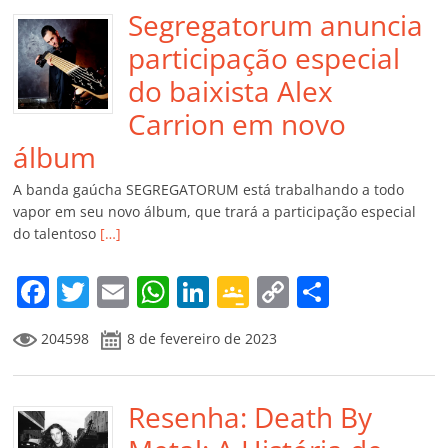
Segregatorum anuncia
participação especial
do baixista Alex
Carrion em novo
álbum
A banda gaúcha SEGREGATORUM está trabalhando a todo
vapor em seu novo álbum, que trará a participação especial
do talentoso
[…]
F
T
E
W
Li
G
C
C
a
w
m
h
n
o
o
o
204598
8 de fevereiro de 2023
c
itt
ai
at
k
o
p
m
e
er
l
s
e
gl
y
p
b
Resenha: Death By
A
dI
e
Li
ar