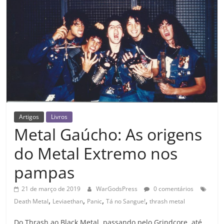
Artigos
Livros
Metal Gaúcho: As origens
do Metal Extremo nos
pampas
21 de março de 2019
WarGodsPress
0 comentários
,
,
,
,
Death Metal
Leviaethan
Panic
Tá no Sangue!
thrash metal
Do Thrash ao Black Metal, passando pelo Grindcore, até