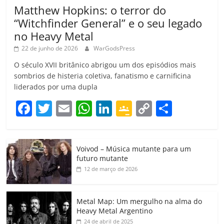
Matthew Hopkins: o terror do
“Witchfinder General” e o seu legado
no Heavy Metal
22 de junho de 2026
WarGodsPress
O século XVII britânico abrigou um dos episódios mais
sombrios de histeria coletiva, fanatismo e carnificina
liderados por uma dupla
F
T
E
W
Li
G
C
C
a
w
m
h
n
o
o
o
c
itt
ai
at
k
o
p
m
Voivod – Música mutante para um
e
er
l
s
e
gl
y
p
futuro mutante
b
A
dI
e
Li
ar
12 de março de 2026
o
p
n
Cl
n
til
o
p
a
k
h
Metal Map: Um mergulho na alma do
Heavy Metal Argentino
k
ss
ar
24 de abril de 2025