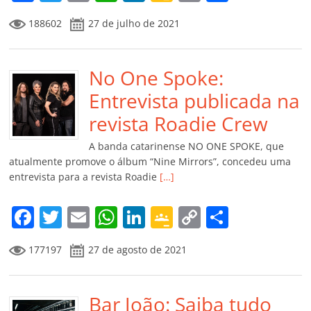
a
w
m
h
n
o
o
o
188602
27 de julho de 2021
c
itt
ai
at
k
o
p
m
e
er
l
s
e
gl
y
p
b
No One Spoke:
A
dI
e
Li
ar
o
p
n
Cl
n
til
Entrevista publicada na
o
p
a
k
h
revista Roadie Crew
k
ss
ar
A banda catarinense NO ONE SPOKE, que
ro
atualmente promove o álbum “Nine Mirrors”, concedeu uma
entrevista para a revista Roadie
[…]
o
m
F
T
E
W
Li
G
C
C
a
w
m
h
n
o
o
o
177197
27 de agosto de 2021
c
itt
ai
at
k
o
p
m
e
er
l
s
e
gl
y
p
b
Bar João: Saiba tudo
A
dI
e
Li
ar