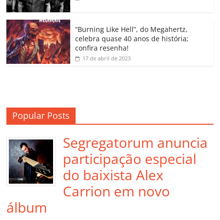
ro
o
“Burning Like Hell”, do Megahertz,
m
celebra quase 40 anos de história;
confira resenha!
17 de abril de 2023
Popular Posts
Segregatorum anuncia
participação especial
do baixista Alex
Carrion em novo
álbum