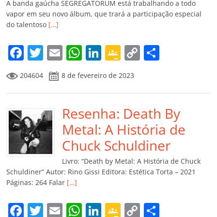
A banda gaúcha SEGREGATORUM está trabalhando a todo
vapor em seu novo álbum, que trará a participação especial
do talentoso
[…]
F
T
E
W
Li
G
C
C
a
w
m
h
n
o
o
o
204604
8 de fevereiro de 2023
c
itt
ai
at
k
o
p
m
e
er
l
s
e
gl
y
p
b
Resenha: Death By
A
dI
e
Li
ar
o
p
n
Cl
n
til
Metal: A História de
o
p
a
k
h
Chuck Schuldiner
k
ss
ar
Livro: “Death by Metal: A História de Chuck
ro
Schuldiner” Autor: Rino Gissi Editora: Estética Torta – 2021
Páginas: 264 Falar
[…]
o
m
F
T
E
W
Li
G
C
C