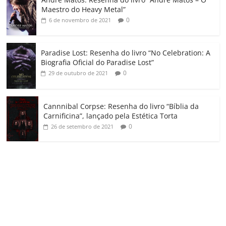
m
Maestro do Heavy Metal”
0
6 de novembro de 2021
Paradise Lost: Resenha do livro “No Celebration: A
Biografia Oficial do Paradise Lost”
0
29 de outubro de 2021
Cannnibal Corpse: Resenha do livro “Bíblia da
Carnificina”, lançado pela Estética Torta
0
26 de setembro de 2021