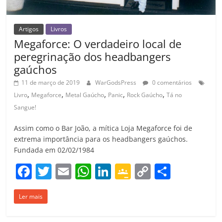
Artigos
Livros
Megaforce: O verdadeiro local de
peregrinação dos headbangers
gaúchos
11 de março de 2019
WarGodsPress
0 comentários
,
,
,
,
,
Livro
Megaforce
Metal Gaúcho
Panic
Rock Gaúcho
Tá no
Sangue!
Assim como o Bar João, a mítica Loja Megaforce foi de
extrema importância para os headbangers gaúchos.
Fundada em 02/02/1984
F
T
E
W
Li
G
C
C
a
w
m
h
n
o
o
o
Ler mais
c
itt
ai
at
k
o
p
m
e
er
l
s
e
gl
y
p