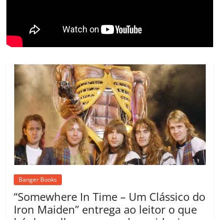
o
m
Banger Books
“Somewhere In Time – Um Clássico do
Iron Maiden” entrega ao leitor o que