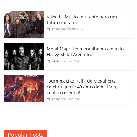
a
w
m
h
n
o
o
o
c
itt
ai
at
k
o
p
m
Voivod – Música mutante para um
e
er
l
s
e
gl
y
p
futuro mutante
b
A
dI
e
Li
ar
12 de março de 2026
o
p
n
Cl
n
til
o
p
a
k
h
Metal Map: Um mergulho na alma do
Heavy Metal Argentino
k
ss
ar
24 de abril de 2025
ro
o
“Burning Like Hell”, do Megahertz,
m
celebra quase 40 anos de história;
confira resenha!
17 de abril de 2023
Popular Posts