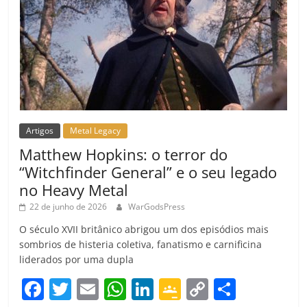
Artigos
Metal Legacy
Matthew Hopkins: o terror do
“Witchfinder General” e o seu legado
no Heavy Metal
22 de junho de 2026
WarGodsPress
O século XVII britânico abrigou um dos episódios mais
sombrios de histeria coletiva, fanatismo e carnificina
liderados por uma dupla
F
T
E
W
Li
G
C
C