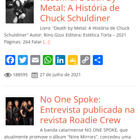
o
p
n
Cl
n
til
Metal: A História de
o
p
a
k
h
Chuck Schuldiner
k
ss
ar
Livro: “Death by Metal: A História de Chuck
ro
Schuldiner” Autor: Rino Gissi Editora: Estética Torta – 2021
Páginas: 264 Falar
[…]
o
m
F
T
E
W
Li
G
C
C
a
w
m
h
n
o
o
o
188595
27 de julho de 2021
c
itt
ai
at
k
o
p
m
e
er
l
s
e
gl
y
p
b
No One Spoke:
A
dI
e
Li
ar
o
p
n
Cl
n
til
Entrevista publicada na
o
p
a
k
h
revista Roadie Crew
k
ss
ar
A banda catarinense NO ONE SPOKE, que
ro
atualmente promove o álbum “Nine Mirrors”, concedeu uma