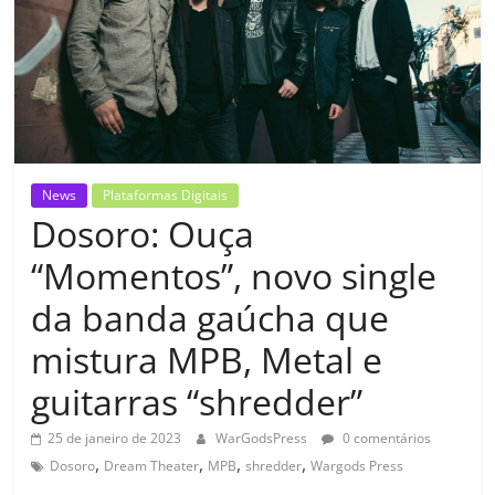
News
Plataformas Digitais
Dosoro: Ouça
“Momentos”, novo single
da banda gaúcha que
mistura MPB, Metal e
guitarras “shredder”
25 de janeiro de 2023
WarGodsPress
0 comentários
,
,
,
,
Dosoro
Dream Theater
MPB
shredder
Wargods Press