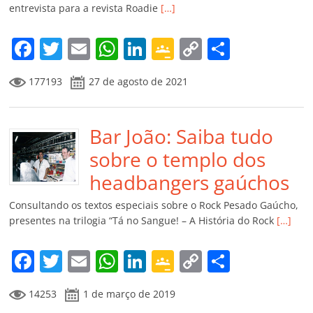
entrevista para a revista Roadie
[…]
o
m
F
T
E
W
Li
G
C
C
a
w
m
h
n
o
o
o
177193
27 de agosto de 2021
c
itt
ai
at
k
o
p
m
e
er
l
s
e
gl
y
p
b
Bar João: Saiba tudo
A
dI
e
Li
ar
o
p
n
Cl
n
til
sobre o templo dos
o
p
a
k
h
headbangers gaúchos
k
ss
ar
Consultando os textos especiais sobre o Rock Pesado Gaúcho,
ro
presentes na trilogia “Tá no Sangue! – A História do Rock
[…]
o
F
T
E
W
Li
G
C
C
m
a
w
m
h
n
o
o
o
14253
1 de março de 2019
c
itt
ai
at
k
o
p
m