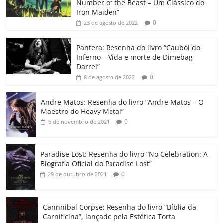
e
er
l
s
e
gl
y
p
Number of the Beast – Um Clássico do
b
A
dI
e
Li
ar
Iron Maiden”
0
23 de agosto de 2022
o
p
n
Cl
n
til
o
p
a
k
h
Pantera: Resenha do livro “Caubói do
Inferno – Vida e morte de Dimebag
k
ss
ar
Darrel”
ro
0
8 de agosto de 2022
o
Andre Matos: Resenha do livro “Andre Matos – O
m
Maestro do Heavy Metal”
0
6 de novembro de 2021
Paradise Lost: Resenha do livro “No Celebration: A
Biografia Oficial do Paradise Lost”
0
29 de outubro de 2021
Cannnibal Corpse: Resenha do livro “Bíblia da
Carnificina”, lançado pela Estética Torta