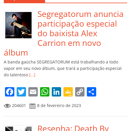
Segregatorum anuncia
participação especial
do baixista Alex
Carrion em novo
álbum
A banda gaúcha SEGREGATORUM está trabalhando a todo
vapor em seu novo álbum, que trará a participação especial
do talentoso
[…]
F
T
E
W
Li
G
C
C
a
w
m
h
n
o
o
o
204601
8 de fevereiro de 2023
c
itt
ai
at
k
o
p
m
e
er
l
s
e
gl
y
p
b
Resenha: Death By
A
dI
e
Li
ar