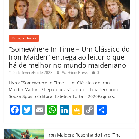
Banger Books
“Somewhere In Time – Um Clássico do
Iron Maiden” entrega ao leitor o que
há de melhor no mundo maideniano
2 de fevereiro de 2023
WarGodsPress
0
Livro: “Somewhere In Time – Um Clássico do Iron
Maiden”Autor: Stjepan JurasTradutor: Luiz Fernando
Souza SpósitoEditora: Estética Torta – 2020Páginas:
F
T
E
W
Li
G
C
C
a
w
m
h
n
o
o
o
c
itt
ai
at
k
o
p
m
Iron Maiden: Resenha do livro “The