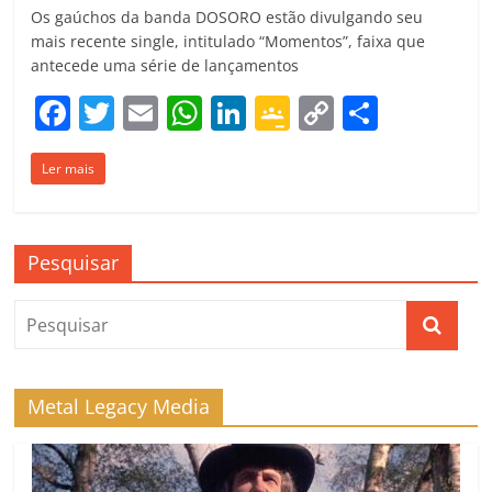
Os gaúchos da banda DOSORO estão divulgando seu
mais recente single, intitulado “Momentos”, faixa que
antecede uma série de lançamentos
F
T
E
W
Li
G
C
C
a
w
m
h
n
o
o
o
Ler mais
c
itt
ai
at
k
o
p
m
e
er
l
s
e
gl
y
p
b
A
dI
e
Li
ar
Pesquisar
o
p
n
Cl
n
til
o
p
a
k
h
k
ss
ar
ro
Metal Legacy Media
o
m