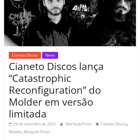
Cianeto DIscos
News
Cianeto Discos lança
“Catastrophic
Reconfiguration” do
Molder em versão
limitada
,
26 de setembro de 2025
WarGodsPress
CIaneto DIscos
,
Molder
Wargods Press