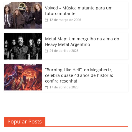
c
itt
ai
at
k
o
p
m
Voivod – Música mutante para um
e
er
l
s
e
gl
y
p
futuro mutante
b
A
dI
e
Li
ar
12 de março de 2026
o
p
n
Cl
n
til
o
p
a
k
h
Metal Map: Um mergulho na alma do
Heavy Metal Argentino
k
ss
ar
24 de abril de 2025
ro
o
“Burning Like Hell”, do Megahertz,
m
celebra quase 40 anos de história;
confira resenha!
17 de abril de 2023
Popular Posts