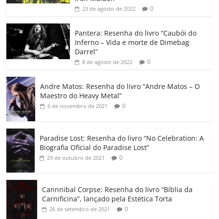
b
A
dI
e
Li
ar
0
23 de agosto de 2022
o
p
n
Cl
n
til
o
p
a
k
h
Pantera: Resenha do livro “Caubói do
Inferno – Vida e morte de Dimebag
k
ss
ar
Darrel”
ro
0
8 de agosto de 2022
o
Andre Matos: Resenha do livro “Andre Matos – O
m
Maestro do Heavy Metal”
0
6 de novembro de 2021
Paradise Lost: Resenha do livro “No Celebration: A
Biografia Oficial do Paradise Lost”
0
29 de outubro de 2021
Cannnibal Corpse: Resenha do livro “Bíblia da
Carnificina”, lançado pela Estética Torta
0
26 de setembro de 2021