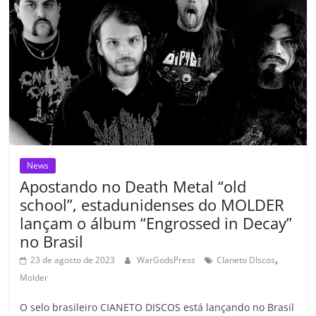
o
p
n
Cl
n
til
o
p
a
k
h
k
ss
ar
ro
o
m
News
Apostando no Death Metal “old
school”, estadunidenses do MOLDER
lançam o álbum “Engrossed in Decay”
no Brasil
,
23 de agosto de 2023
WarGodsPress
CIaneto DIscos
Molder
O selo brasileiro CIANETO DISCOS está lançando no Brasil