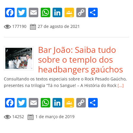
o
m
F
T
E
W
Li
G
C
C
a
w
m
h
n
o
o
o
177190
27 de agosto de 2021
c
itt
ai
at
k
o
p
m
e
er
l
s
e
gl
y
p
b
Bar João: Saiba tudo
A
dI
e
Li
ar
o
p
n
Cl
n
til
sobre o templo dos
o
p
a
k
h
headbangers gaúchos
k
ss
ar
Consultando os textos especiais sobre o Rock Pesado Gaúcho,
ro
presentes na trilogia “Tá no Sangue! – A História do Rock
[…]
o
F
T
E
W
Li
G
C
C
m
a
w
m
h
n
o
o
o
14252
1 de março de 2019
c
itt
ai
at
k
o
p
m
e
er
l
s
e
gl
y
p