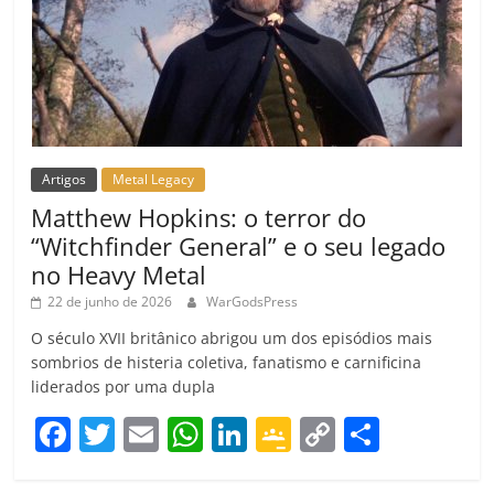
Artigos
Metal Legacy
Matthew Hopkins: o terror do
“Witchfinder General” e o seu legado
no Heavy Metal
22 de junho de 2026
WarGodsPress
O século XVII britânico abrigou um dos episódios mais
sombrios de histeria coletiva, fanatismo e carnificina
liderados por uma dupla
F
T
E
W
Li
G
C
C
a
w
m
h
n
o
o
o