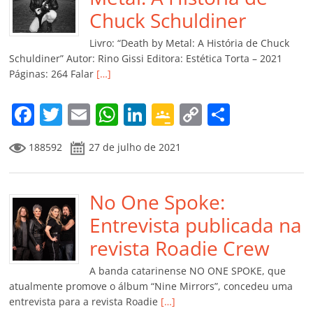
o
p
a
k
h
Chuck Schuldiner
k
ss
ar
Livro: “Death by Metal: A História de Chuck
ro
Schuldiner” Autor: Rino Gissi Editora: Estética Torta – 2021
Páginas: 264 Falar
[…]
o
m
F
T
E
W
Li
G
C
C
a
w
m
h
n
o
o
o
188592
27 de julho de 2021
c
itt
ai
at
k
o
p
m
e
er
l
s
e
gl
y
p
b
No One Spoke:
A
dI
e
Li
ar
o
p
n
Cl
n
til
Entrevista publicada na
o
p
a
k
h
revista Roadie Crew
k
ss
ar
A banda catarinense NO ONE SPOKE, que
ro
atualmente promove o álbum “Nine Mirrors”, concedeu uma
entrevista para a revista Roadie
[…]