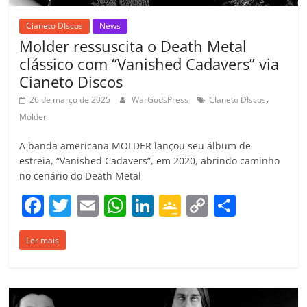
Cianeto DIscos
News
Molder ressuscita o Death Metal
clássico com “Vanished Cadavers” via
Cianeto Discos
,
26 de março de 2025
WarGodsPress
CIaneto DIscos
Molder
A banda americana MOLDER lançou seu álbum de
estreia, “Vanished Cadavers”, em 2020, abrindo caminho
no cenário do Death Metal
F
T
E
W
Li
G
C
C
a
w
m
h
n
o
o
o
Ler mais
c
itt
ai
at
k
o
p
m
e
er
l
s
e
gl
y
p
b
A
dI
e
Li
ar