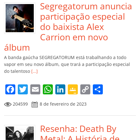
Segregatorum anuncia
participação especial
do baixista Alex
Carrion em novo
álbum
A banda gaúcha SEGREGATORUM está trabalhando a todo
vapor em seu novo álbum, que trará a participação especial
do talentoso
[…]
F
T
E
W
Li
G
C
C
a
w
m
h
n
o
o
o
204599
8 de fevereiro de 2023
c
itt
ai
at
k
o
p
m
e
er
l
s
e
gl
y
p
b
Resenha: Death By
A
dI
e
Li
ar
o
p
n
Cl
n
til
Metal: A História de