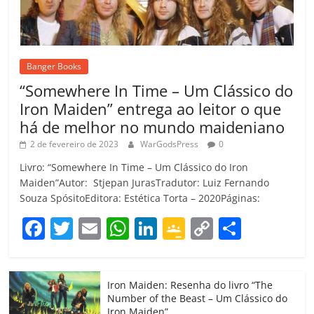
Banger Books
“Somewhere In Time – Um Clássico do
Iron Maiden” entrega ao leitor o que
há de melhor no mundo maideniano
2 de fevereiro de 2023
WarGodsPress
0
Livro: “Somewhere In Time – Um Clássico do Iron
Maiden”Autor: Stjepan JurasTradutor: Luiz Fernando
Souza SpósitoEditora: Estética Torta – 2020Páginas:
F
T
E
W
Li
G
C
C
a
w
m
h
n
o
o
o
c
itt
ai
at
k
o
p
m
Iron Maiden: Resenha do livro “The
e
er
l
s
e
gl
y
p
Number of the Beast – Um Clássico do
Iron Maiden”