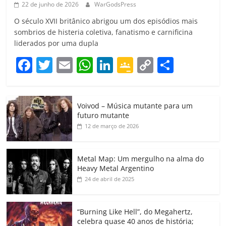
22 de junho de 2026
WarGodsPress
O século XVII britânico abrigou um dos episódios mais
sombrios de histeria coletiva, fanatismo e carnificina
liderados por uma dupla
F
T
E
W
Li
G
C
C
a
w
m
h
n
o
o
o
c
itt
ai
at
k
o
p
m
Voivod – Música mutante para um
e
er
l
s
e
gl
y
p
futuro mutante
b
A
dI
e
Li
ar
12 de março de 2026
o
p
n
Cl
n
til
o
p
a
k
h
Metal Map: Um mergulho na alma do
Heavy Metal Argentino
k
ss
ar
24 de abril de 2025
ro
o
“Burning Like Hell”, do Megahertz,
celebra quase 40 anos de história;