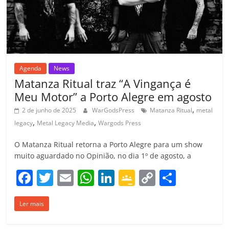
ro
o
m
Agenda
News
Matanza Ritual traz “A Vingança é
Meu Motor” a Porto Alegre em agosto
,
2 de junho de 2025
WarGodsPress
Matanza Ritual
metal
,
,
legacy
Metal Legacy Media
Wargods Press
O Matanza Ritual retorna a Porto Alegre para um show
muito aguardado no Opinião, no dia 1º de agosto, a
F
T
E
W
Li
G
C
C
a
w
m
h
n
o
o
o
Ler mais
c
itt
ai
at
k
o
p
m
e
er
l
s
e
gl
y
p