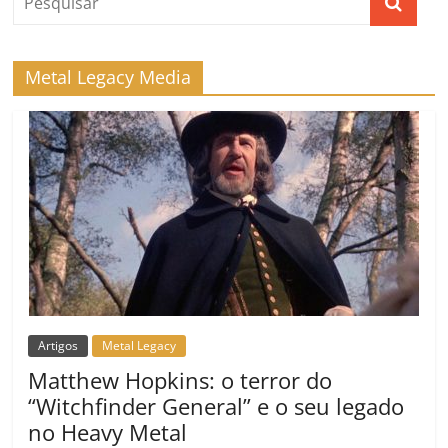
o
p
a
k
h
k
ss
ar
ro
Metal Legacy Media
o
m
Artigos
Metal Legacy
Matthew Hopkins: o terror do
“Witchfinder General” e o seu legado
no Heavy Metal