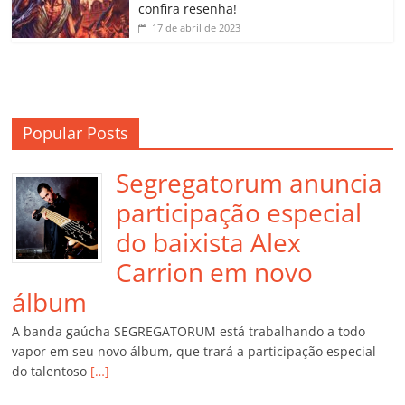
m
confira resenha!
17 de abril de 2023
Popular Posts
Segregatorum anuncia
participação especial
do baixista Alex
Carrion em novo
álbum
A banda gaúcha SEGREGATORUM está trabalhando a todo
vapor em seu novo álbum, que trará a participação especial
do talentoso
[…]