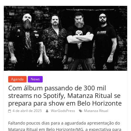
b
A
dI
e
Li
ar
o
p
n
Cl
n
til
o
p
a
k
h
k
ss
ar
ro
o
m
Agenda
News
Com álbum passando de 300 mil
streams no Spotify, Matanza Ritual se
prepara para show em Belo Horizonte
4 de abril de 2025
WarGodsPress
Matanza Ritual
Faltando poucos dias para a aguardada apresentação do
Matanza Ritual em Belo Horizonte/MG, a expectativa para