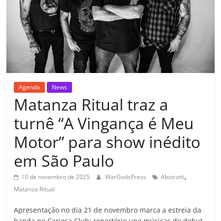
Agenda
News
Matanza Ritual traz a
turnê “A Vingança é Meu
Motor” para show inédito
em São Paulo
,
10 de novembro de 2025
WarGodsPress
Abstratti
Matanza Ritual
Apresentação no dia 21 de novembro marca a estreia da
banda no Carioca Club; repertório une músicas do debut