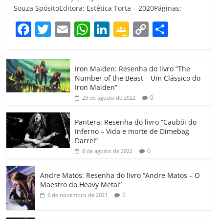
Souza SpósitoEditora: Estética Torta – 2020Páginas:
F
T
E
W
Li
G
C
C
a
w
m
h
n
o
o
o
c
itt
ai
at
k
o
p
m
Iron Maiden: Resenha do livro “The
e
er
l
s
e
gl
y
p
Number of the Beast – Um Clássico do
b
A
dI
e
Li
ar
Iron Maiden”
0
23 de agosto de 2022
o
p
n
Cl
n
til
o
p
a
k
h
Pantera: Resenha do livro “Caubói do
Inferno – Vida e morte de Dimebag
k
ss
ar
Darrel”
ro
0
8 de agosto de 2022
o
Andre Matos: Resenha do livro “Andre Matos – O
m
Maestro do Heavy Metal”
0
6 de novembro de 2021