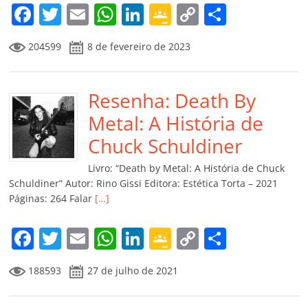
F
T
E
W
Li
G
C
C
a
w
m
h
n
o
o
o
204599
8 de fevereiro de 2023
c
itt
ai
at
k
o
p
m
e
er
l
s
e
gl
y
p
b
Resenha: Death By
A
dI
e
Li
ar
o
p
n
Cl
n
til
Metal: A História de
o
p
a
k
h
Chuck Schuldiner
k
ss
ar
Livro: “Death by Metal: A História de Chuck
ro
Schuldiner” Autor: Rino Gissi Editora: Estética Torta – 2021
Páginas: 264 Falar
[…]
o
m
F
T
E
W
Li
G
C
C
a
w
m
h
n
o
o
o
188593
27 de julho de 2021
c
itt
ai
at
k
o
p
m
e
er
l
s
e
gl
y
p