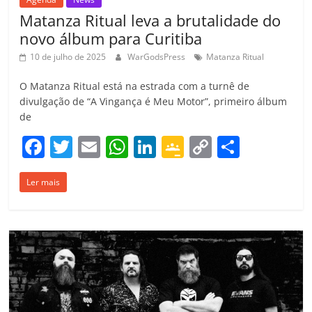
Matanza Ritual leva a brutalidade do
novo álbum para Curitiba
10 de julho de 2025
WarGodsPress
Matanza Ritual
O Matanza Ritual está na estrada com a turnê de
divulgação de “A Vingança é Meu Motor”, primeiro álbum
de
F
T
E
W
Li
G
C
C
a
w
m
h
n
o
o
o
Ler mais
c
itt
ai
at
k
o
p
m
e
er
l
s
e
gl
y
p
b
A
dI
e
Li
ar
o
p
n
Cl
n
til
o
p
a
k
h
k
ss
ar