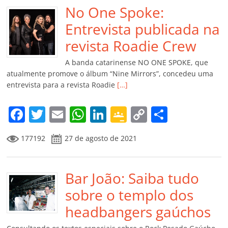
b
No One Spoke:
A
dI
e
Li
ar
o
p
n
Cl
n
til
Entrevista publicada na
o
p
a
k
h
revista Roadie Crew
k
ss
ar
A banda catarinense NO ONE SPOKE, que
ro
atualmente promove o álbum “Nine Mirrors”, concedeu uma
entrevista para a revista Roadie
[…]
o
m
F
T
E
W
Li
G
C
C
a
w
m
h
n
o
o
o
177192
27 de agosto de 2021
c
itt
ai
at
k
o
p
m
e
er
l
s
e
gl
y
p
b
Bar João: Saiba tudo
A
dI
e
Li
ar
o
p
n
Cl
n
til
sobre o templo dos
o
p
a
k
h
headbangers gaúchos