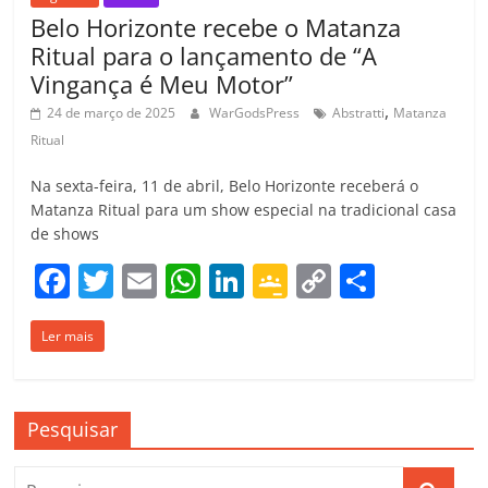
Belo Horizonte recebe o Matanza
Ritual para o lançamento de “A
Vingança é Meu Motor”
,
24 de março de 2025
WarGodsPress
Abstratti
Matanza
Ritual
Na sexta-feira, 11 de abril, Belo Horizonte receberá o
Matanza Ritual para um show especial na tradicional casa
de shows
F
T
E
W
Li
G
C
C
a
w
m
h
n
o
o
o
Ler mais
c
itt
ai
at
k
o
p
m
e
er
l
s
e
gl
y
p
b
A
dI
e
Li
ar
Pesquisar
o
p
n
Cl
n
til