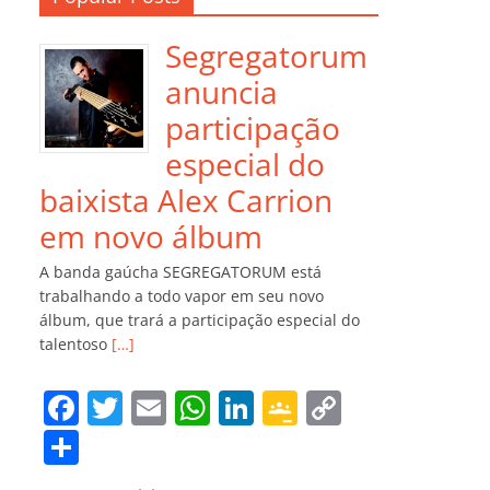
Segregatorum
anuncia
participação
especial do
baixista Alex Carrion
em novo álbum
A banda gaúcha SEGREGATORUM está
trabalhando a todo vapor em seu novo
álbum, que trará a participação especial do
talentoso
[…]
F
T
E
W
Li
G
C
a
w
m
h
n
o
o
C
c
itt
ai
at
k
o
p
o