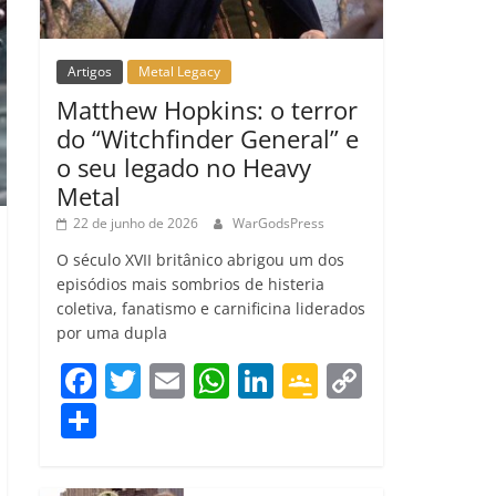
Artigos
Metal Legacy
Matthew Hopkins: o terror
do “Witchfinder General” e
o seu legado no Heavy
Metal
22 de junho de 2026
WarGodsPress
O século XVII britânico abrigou um dos
episódios mais sombrios de histeria
coletiva, fanatismo e carnificina liderados
por uma dupla
F
T
E
W
Li
G
C
a
w
m
h
n
o
o
C
c
itt
ai
at
k
o
p
o
e
er
l
s
e
gl
y
m