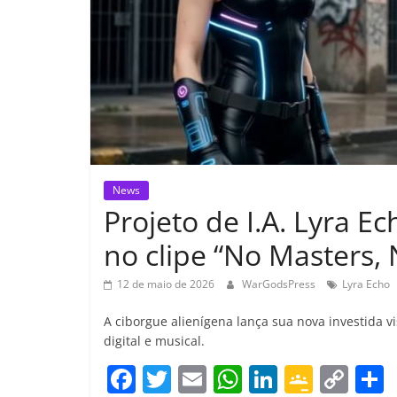
News
Projeto de I.A. Lyra E
no clipe “No Masters,
12 de maio de 2026
WarGodsPress
Lyra Echo
A ciborgue alienígena lança sua nova investida 
digital e musical.
F
T
E
W
Li
G
C