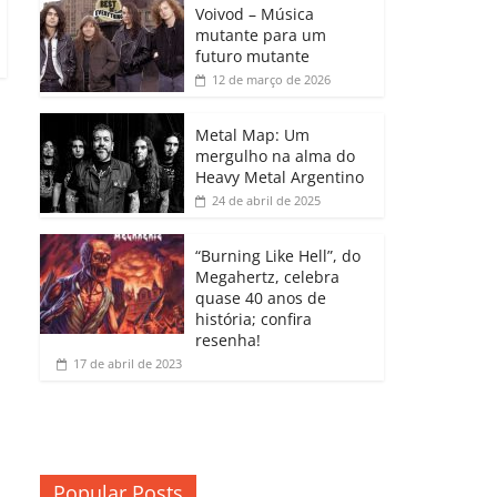
b
A
dI
e
Li
Voivod – Música
p
mutante para um
o
p
n
Cl
n
ar
futuro mutante
12 de março de 2026
o
p
a
k
til
k
ss
h
Metal Map: Um
ro
mergulho na alma do
ar
Heavy Metal Argentino
o
24 de abril de 2025
m
“Burning Like Hell”, do
Megahertz, celebra
quase 40 anos de
história; confira
resenha!
17 de abril de 2023
Popular Posts