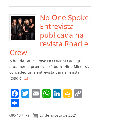
e
er
l
s
e
gl
y
m
b
A
dI
e
Li
p
o
p
n
Cl
n
ar
No One Spoke:
o
p
a
k
til
Entrevista
k
ss
h
publicada na
ro
ar
revista Roadie
o
Crew
m
A banda catarinense NO ONE SPOKE, que
atualmente promove o álbum “Nine Mirrors”,
concedeu uma entrevista para a revista
Roadie
[…]
F
T
E
W
Li
G
C
a
w
m
h
n
o
o
C
c
itt
ai
at
k
o
p
o
177179
27 de agosto de 2021