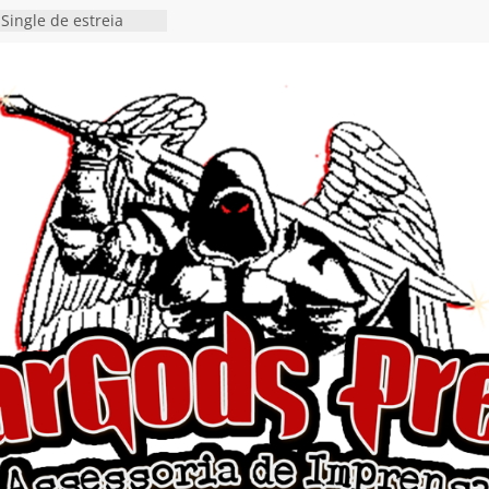
Single de estreia
” chega ao Spotify e
ia EP para o próximo
 vídeo de guitar & bass
de “Eclipse”, segundo
bum “Dreaming”
estiona a
o e a artificialidade
ingle e videoclipe de
ams”
nda gaúcha de Heavy
o debut “Hellforge”
 Single “Dead Flies
stá nas plataformas em
orge A. Romero