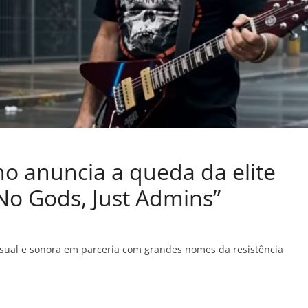
cho anuncia a queda da elite
 No Gods, Just Admins”
visual e sonora em parceria com grandes nomes da resistência
C