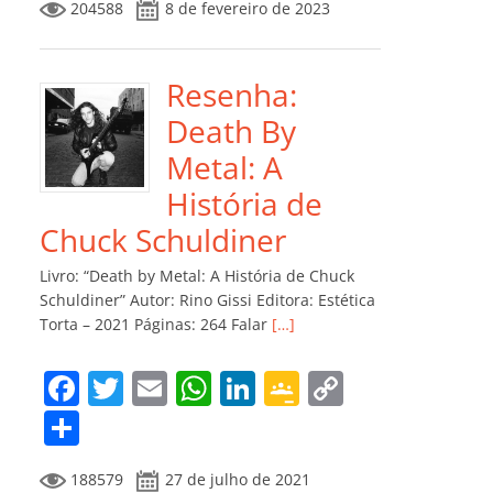
204588
8 de fevereiro de 2023
e
er
l
s
e
gl
y
m
b
A
dI
e
Li
p
o
p
n
Cl
n
ar
Resenha:
o
p
a
k
til
Death By
k
ss
h
Metal: A
ro
ar
História de
o
Chuck Schuldiner
m
Livro: “Death by Metal: A História de Chuck
Schuldiner” Autor: Rino Gissi Editora: Estética
Torta – 2021 Páginas: 264 Falar
[…]
F
T
E
W
Li
G
C
a
w
m
h
n
o
o
C
c
itt
ai
at
k
o
p
o
188579
27 de julho de 2021