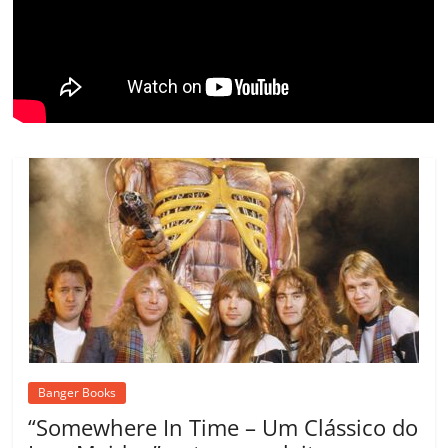
ro
o
m
Banger Books
“Somewhere In Time – Um Clássico do