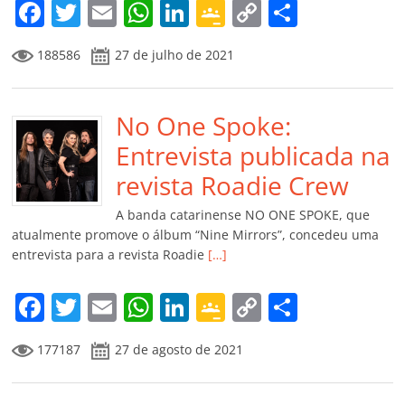
m
F
T
E
W
Li
G
C
C
a
w
m
h
n
o
o
o
188586
27 de julho de 2021
c
itt
ai
at
k
o
p
m
e
er
l
s
e
gl
y
p
b
No One Spoke:
A
dI
e
Li
ar
o
p
n
Cl
n
til
Entrevista publicada na
o
p
a
k
h
revista Roadie Crew
k
ss
ar
A banda catarinense NO ONE SPOKE, que
ro
atualmente promove o álbum “Nine Mirrors”, concedeu uma
entrevista para a revista Roadie
[…]
o
m
F
T
E
W
Li
G
C
C
a
w
m
h
n
o
o
o
177187
27 de agosto de 2021
c
itt
ai
at
k
o
p
m
e
er
l
s
e
gl
y
p