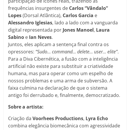
participação de ícones reais, trazendo as
frequências insurgentes de
Carlos “Vândalo”
Lopes
(Dorsal Atlântica),
Carlos Garcia
e
Alessandro Iglesias
, lado a lado com a vanguarda
digital representada por
Jones Manoel
,
Laura
Sabino
e
Ian Neves
.
Juntos, eles aplicam a sentença final contra os
opressores:
“Sudo… command… delete… user… elite”
.
Para a Diva Cibernética, a fusão com a inteligência
artificial não existe para substituir a criatividade
humana, mas para operar como um espelho de
nossos problemas e uma arma de subversão. A
faixa culmina na declaração de que o sistema
antigo foi derrubado e, finalmente, democratizado.
Sobre a artista:
Criação da
Voorhees Productions
,
Lyra Echo
combina elegância biomecânica com agressividade