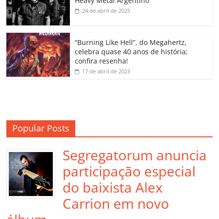
Heavy Metal Argentino
k
ss
ar
24 de abril de 2025
ro
o
“Burning Like Hell”, do Megahertz,
m
celebra quase 40 anos de história;
confira resenha!
17 de abril de 2023
Popular Posts
Segregatorum anuncia
participação especial
do baixista Alex
Carrion em novo