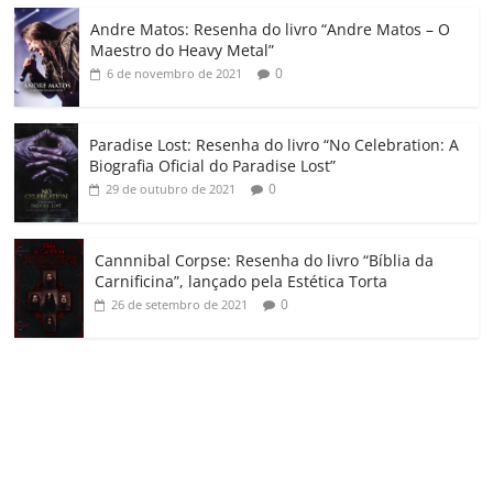
o
Andre Matos: Resenha do livro “Andre Matos – O
m
Maestro do Heavy Metal”
0
6 de novembro de 2021
Paradise Lost: Resenha do livro “No Celebration: A
Biografia Oficial do Paradise Lost”
0
29 de outubro de 2021
Cannnibal Corpse: Resenha do livro “Bíblia da
Carnificina”, lançado pela Estética Torta
0
26 de setembro de 2021