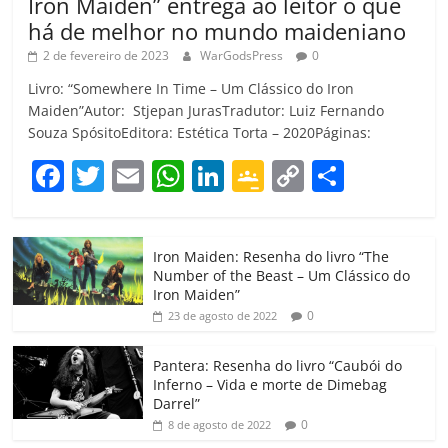
Iron Maiden” entrega ao leitor o que
há de melhor no mundo maideniano
2 de fevereiro de 2023
WarGodsPress
0
Livro: “Somewhere In Time – Um Clássico do Iron
Maiden”Autor: Stjepan JurasTradutor: Luiz Fernando
Souza SpósitoEditora: Estética Torta – 2020Páginas:
F
T
E
W
Li
G
C
C
a
w
m
h
n
o
o
o
c
itt
ai
at
k
o
p
m
Iron Maiden: Resenha do livro “The
e
er
l
s
e
gl
y
p
Number of the Beast – Um Clássico do
b
A
dI
e
Li
ar
Iron Maiden”
0
23 de agosto de 2022
o
p
n
Cl
n
til
o
p
a
k
h
Pantera: Resenha do livro “Caubói do
Inferno – Vida e morte de Dimebag
k
ss
ar
Darrel”
ro
0
8 de agosto de 2022