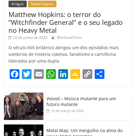
Artigos
Metal Legacy
Matthew Hopkins: o terror do
“Witchfinder General” e o seu legado
no Heavy Metal
22 de junho de 2026
WarGodsPress
O século XVII britânico abrigou um dos episódios mais
sombrios de histeria coletiva, fanatismo e carnificina
liderados por uma dupla
F
T
E
W
Li
G
C
C
a
w
m
h
n
o
o
o
c
itt
ai
at
k
o
p
m
Voivod – Música mutante para um
e
er
l
s
e
gl
y
p
futuro mutante
b
A
dI
e
Li
ar
12 de março de 2026
o
p
n
Cl
n
til
o
p
a
k
h
Metal Map: Um mergulho na alma do