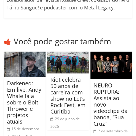
Tá no Sangue! e podcaster com o Metal Legacy.
Você pode gostar também
Riot celebra
Darkened:
NEURO
50 anos de
Em live, Andy
RUPTURA:
carreira com
Whale fala
Assista ao
show no Let’s
sobre o Bolt
novo
Rock Fest, em
Thrower e
videoclipe da
Curitiba
projetos
banda, “Sua
29 de junho de
atuais
Cruz”
2026
15 de dezembro
7 de setembro de