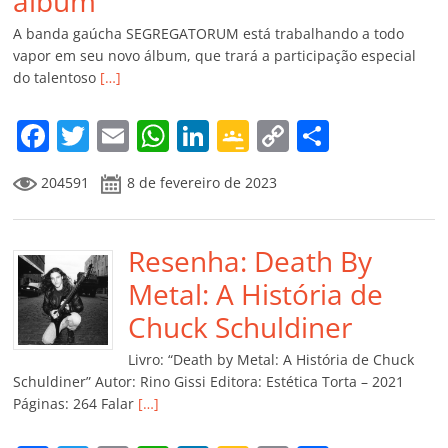
álbum
A banda gaúcha SEGREGATORUM está trabalhando a todo
vapor em seu novo álbum, que trará a participação especial
do talentoso
[…]
F
T
E
W
Li
G
C
C
a
w
m
h
n
o
o
o
204591
8 de fevereiro de 2023
c
itt
ai
at
k
o
p
m
e
er
l
s
e
gl
y
p
b
Resenha: Death By
A
dI
e
Li
ar
o
p
n
Cl
n
til
Metal: A História de
o
p
a
k
h
Chuck Schuldiner
k
ss
ar
Livro: “Death by Metal: A História de Chuck
ro
Schuldiner” Autor: Rino Gissi Editora: Estética Torta – 2021
Páginas: 264 Falar
[…]
o