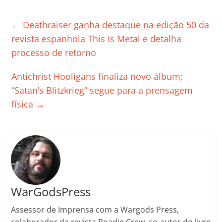
c
itt
ai
at
k
o
p
m
e
er
l
s
e
gl
y
p
←
Deathraiser ganha destaque na edição 50 da
b
A
dI
e
Li
ar
revista espanhola This Is Metal e detalha
o
p
n
Cl
n
til
processo de retorno
o
p
a
k
h
Antichrist Hooligans finaliza novo álbum;
k
ss
ar
“Satan’s Blitzkrieg” segue para a prensagem
ro
física
→
o
m
WarGodsPress
Assessor de Imprensa com a Wargods Press,
colaborador da revista Roadie Crew, co-autor do livro