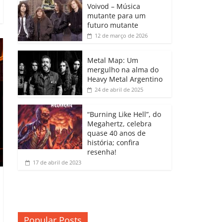
b
A
dI
e
Li
Voivod – Música
p
mutante para um
o
p
n
Cl
n
ar
futuro mutante
12 de março de 2026
o
p
a
k
til
k
ss
h
Metal Map: Um
ro
mergulho na alma do
ar
Heavy Metal Argentino
o
24 de abril de 2025
m
“Burning Like Hell”, do
Megahertz, celebra
quase 40 anos de
história; confira
resenha!
17 de abril de 2023
Popular Posts