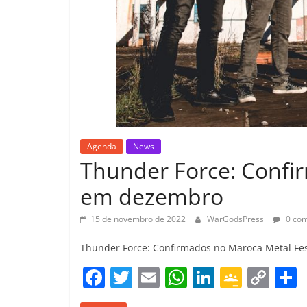
Agenda
News
Thunder Force: Confi
em dezembro
15 de novembro de 2022
WarGodsPress
0 com
Thunder Force: Confirmados no Maroca Metal F
F
T
E
W
Li
G
C
a
w
m
h
n
o
o