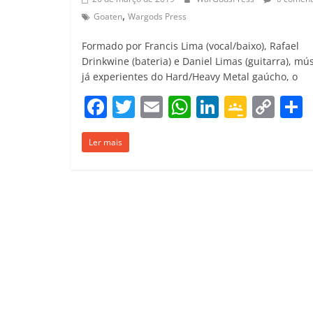
,
Goaten
Wargods Press
Formado por Francis Lima (vocal/baixo), Rafael
Drinkwine (bateria) e Daniel Limas (guitarra), mú
já experientes do Hard/Heavy Metal gaúcho, o
F
T
E
W
Li
G
C
a
w
m
h
n
o
o
Ler mais
c
itt
ai
at
k
o
p
e
er
l
s
e
gl
y
b
A
dI
e
Li
o
p
n
Cl
n
t
o
p
a
k
k
ss
ro
o