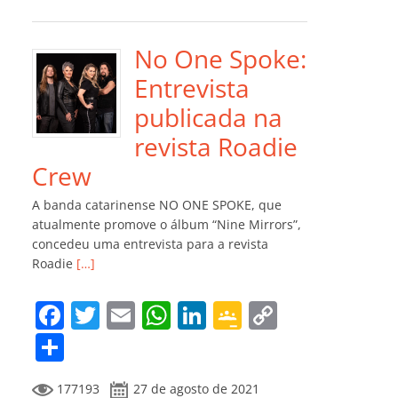
e
er
l
s
e
gl
y
m
b
A
dI
e
Li
p
o
p
n
Cl
n
ar
No One Spoke:
o
p
a
k
til
Entrevista
k
ss
h
publicada na
ro
ar
revista Roadie
o
Crew
m
A banda catarinense NO ONE SPOKE, que
atualmente promove o álbum “Nine Mirrors”,
concedeu uma entrevista para a revista
Roadie
[…]
F
T
E
W
Li
G
C
a
w
m
h
n
o
o
C
c
itt
ai
at
k
o
p
o
177193
27 de agosto de 2021