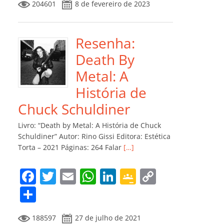
204601
8 de fevereiro de 2023
e
er
l
s
e
gl
y
m
b
A
dI
e
Li
p
o
p
n
Cl
n
ar
Resenha:
o
p
a
k
til
Death By
k
ss
h
Metal: A
ro
ar
História de
o
Chuck Schuldiner
m
Livro: “Death by Metal: A História de Chuck
Schuldiner” Autor: Rino Gissi Editora: Estética
Torta – 2021 Páginas: 264 Falar
[…]
F
T
E
W
Li
G
C
a
w
m
h
n
o
o
C
c
itt
ai
at
k
o
p
o
188597
27 de julho de 2021