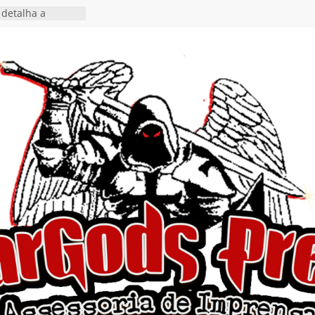
detalha a
 Rig” definitivo
ival Hell’s Heroes
tosth chega ao
ional em formato
o nas plataformas
cia show em
 Autoral” e
to do novo single
 hiato de uma
nçamento do EP
, I Begin”
 o single “Keep
live!” e detalha
ovo álbum