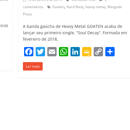
,
,
,
comentários
Goaten
Hard Rock
heavy metal
Wargods
Press
sicos
A banda gaúcha de Heavy Metal GOATEN acaba de
lançar seu primeiro single, “Soul Decay”. Formada em
fevereiro de 2018,
C
F
T
E
W
Li
G
C
C
o
a
w
m
h
n
o
o
o
m
Ler mais
c
itt
ai
at
k
o
p
m
p
e
er
l
s
e
gl
y
p
ar
b
A
dI
e
Li
ar
il
o
p
n
Cl
n
til
h
o
p
a
k
h
ar
k
ss
ar
ro