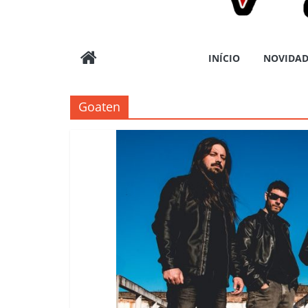
Wargods
INÍCIO
NOVIDAD
Press
Goaten
Assessoria
e
Conteúdos