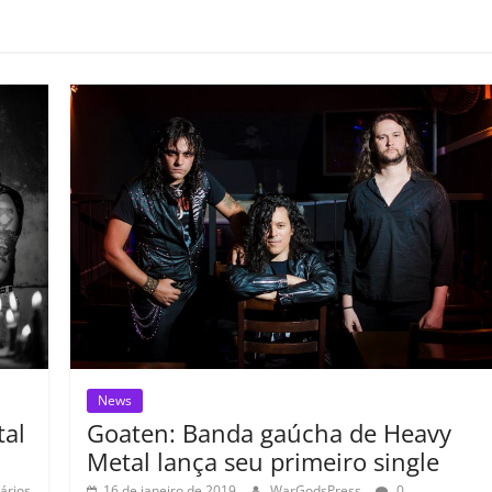
m
p
ar
il
h
ar
News
tal
Goaten: Banda gaúcha de Heavy
Metal lança seu primeiro single
ários
16 de janeiro de 2019
WarGodsPress
0