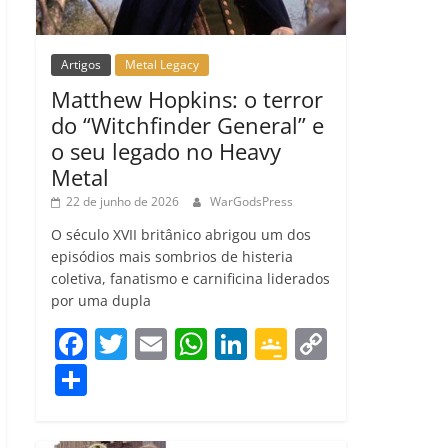
Artigos
Metal Legacy
Matthew Hopkins: o terror
do “Witchfinder General” e
o seu legado no Heavy
Metal
22 de junho de 2026
WarGodsPress
O século XVII britânico abrigou um dos
episódios mais sombrios de histeria
coletiva, fanatismo e carnificina liderados
por uma dupla
F
T
E
W
Li
G
C
a
w
m
h
n
o
o
C
c
itt
ai
at
k
o
p
o
e
er
l
s
e
gl
y
m