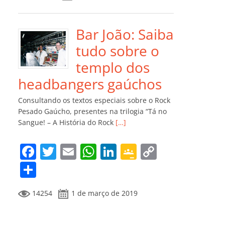
e
er
l
s
e
gl
y
m
b
A
dI
e
Li
p
o
p
n
Cl
n
ar
Bar João: Saiba
o
p
a
k
til
tudo sobre o
k
ss
h
templo dos
ro
ar
headbangers gaúchos
o
Consultando os textos especiais sobre o Rock
m
Pesado Gaúcho, presentes na trilogia “Tá no
Sangue! – A História do Rock
[…]
F
T
E
W
Li
G
C
a
w
m
h
n
o
o
C
c
itt
ai
at
k
o
p
o
14254
1 de março de 2019
e
er
l
s
e
gl
y
m
b
A
dI
e
Li
p