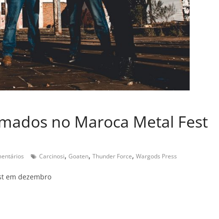
rmados no Maroca Metal Fest
,
,
,
entários
Carcinosi
Goaten
Thunder Force
Wargods Press
est em dezembro
C
o