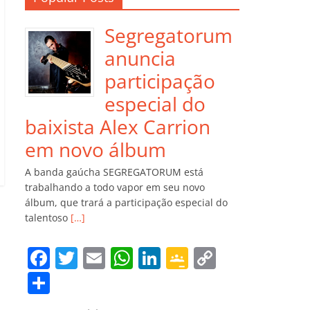
Segregatorum
anuncia
participação
especial do
baixista Alex Carrion
em novo álbum
A banda gaúcha SEGREGATORUM está
trabalhando a todo vapor em seu novo
álbum, que trará a participação especial do
talentoso
[…]
F
T
E
W
Li
G
C
a
w
m
h
n
o
o
C
c
itt
ai
at
k
o
p
o