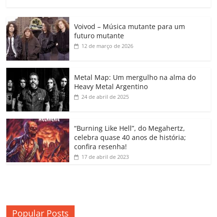
a
w
m
h
n
o
o
o
c
itt
ai
at
k
o
p
m
Voivod – Música mutante para um
e
er
l
s
e
gl
y
p
futuro mutante
b
A
dI
e
Li
ar
12 de março de 2026
o
p
n
Cl
n
til
o
p
a
k
h
Metal Map: Um mergulho na alma do
Heavy Metal Argentino
k
ss
ar
24 de abril de 2025
ro
o
“Burning Like Hell”, do Megahertz,
m
celebra quase 40 anos de história;
confira resenha!
17 de abril de 2023
Popular Posts