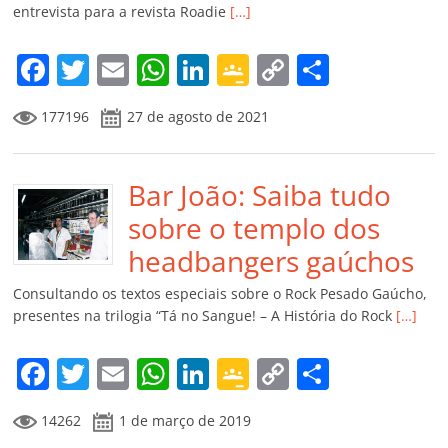
entrevista para a revista Roadie
[…]
o
m
F
T
E
W
Li
G
C
C
a
w
m
h
n
o
o
o
177196
27 de agosto de 2021
c
itt
ai
at
k
o
p
m
e
er
l
s
e
gl
y
p
b
Bar João: Saiba tudo
A
dI
e
Li
ar
o
p
n
Cl
n
til
sobre o templo dos
o
p
a
k
h
headbangers gaúchos
k
ss
ar
Consultando os textos especiais sobre o Rock Pesado Gaúcho,
ro
presentes na trilogia “Tá no Sangue! – A História do Rock
[…]
o
F
T
E
W
Li
G
C
C
m
a
w
m
h
n
o
o
o
14262
1 de março de 2019
c
itt
ai
at
k
o
p
m