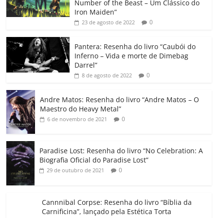
e
er
l
s
e
gl
y
p
Number of the Beast – Um Clássico do
b
A
dI
e
Li
ar
Iron Maiden”
0
23 de agosto de 2022
o
p
n
Cl
n
til
o
p
a
k
h
Pantera: Resenha do livro “Caubói do
Inferno – Vida e morte de Dimebag
k
ss
ar
Darrel”
ro
0
8 de agosto de 2022
o
Andre Matos: Resenha do livro “Andre Matos – O
m
Maestro do Heavy Metal”
0
6 de novembro de 2021
Paradise Lost: Resenha do livro “No Celebration: A
Biografia Oficial do Paradise Lost”
0
29 de outubro de 2021
Cannnibal Corpse: Resenha do livro “Bíblia da
Carnificina”, lançado pela Estética Torta