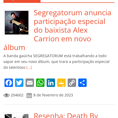
Segregatorum anuncia
participação especial
do baixista Alex
Carrion em novo
álbum
A banda gaúcha SEGREGATORUM está trabalhando a todo
vapor em seu novo álbum, que trará a participação especial
do talentoso
[…]
F
T
E
W
Li
G
C
C
a
w
m
h
n
o
o
o
204602
8 de fevereiro de 2023
c
itt
ai
at
k
o
p
m
e
er
l
s
e
gl
y
p
b
Resenha: Death By
A
dI
e
Li
ar