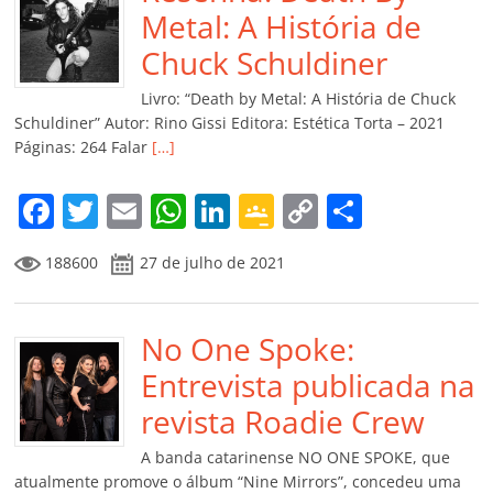
o
p
n
Cl
n
til
Metal: A História de
o
p
a
k
h
Chuck Schuldiner
k
ss
ar
Livro: “Death by Metal: A História de Chuck
ro
Schuldiner” Autor: Rino Gissi Editora: Estética Torta – 2021
Páginas: 264 Falar
[…]
o
m
F
T
E
W
Li
G
C
C
a
w
m
h
n
o
o
o
188600
27 de julho de 2021
c
itt
ai
at
k
o
p
m
e
er
l
s
e
gl
y
p
b
No One Spoke:
A
dI
e
Li
ar
o
p
n
Cl
n
til
Entrevista publicada na
o
p
a
k
h
revista Roadie Crew
k
ss
ar
A banda catarinense NO ONE SPOKE, que
ro
atualmente promove o álbum “Nine Mirrors”, concedeu uma