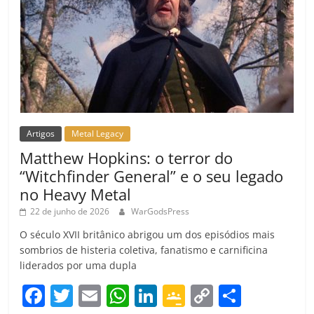
Artigos
Metal Legacy
Matthew Hopkins: o terror do
“Witchfinder General” e o seu legado
no Heavy Metal
22 de junho de 2026
WarGodsPress
O século XVII britânico abrigou um dos episódios mais
sombrios de histeria coletiva, fanatismo e carnificina
liderados por uma dupla
F
T
E
W
Li
G
C
C