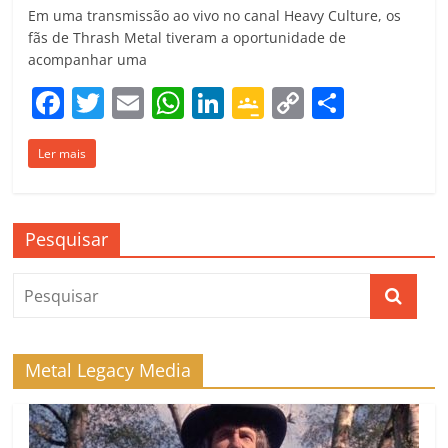
Em uma transmissão ao vivo no canal Heavy Culture, os
fãs de Thrash Metal tiveram a oportunidade de
acompanhar uma
F
T
E
W
Li
G
C
C
a
w
m
h
n
o
o
o
Ler mais
c
itt
ai
at
k
o
p
m
e
er
l
s
e
gl
y
p
b
A
dI
e
Li
ar
Pesquisar
o
p
n
Cl
n
til
o
p
a
k
h
k
ss
ar
ro
Metal Legacy Media
o
m