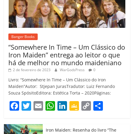
Banger Books
“Somewhere In Time – Um Clássico do
Iron Maiden” entrega ao leitor o que
há de melhor no mundo maideniano
2 de fevereiro de 2023
WarGodsPress
0
Livro: “Somewhere In Time – Um Clássico do Iron
Maiden”Autor: Stjepan JurasTradutor: Luiz Fernando
Souza SpósitoEditora: Estética Torta – 2020Páginas:
F
T
E
W
Li
G
C
C
a
w
m
h
n
o
o
o
c
itt
ai
at
k
o
p
m
Iron Maiden: Resenha do livro “The