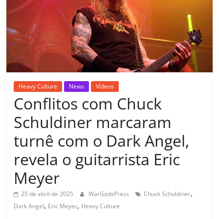
Heavy Culture
News
Vídeos
Conflitos com Chuck
Schuldiner marcaram
turnê com o Dark Angel,
revela o guitarrista Eric
Meyer
,
25 de abril de 2025
WarGodsPress
Chuck Schuldiner
,
,
Dark Angel
Eric Meyer
Heavy Culture