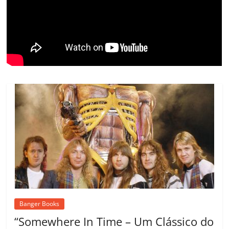
ro
o
m
Banger Books
“Somewhere In Time – Um Clássico do