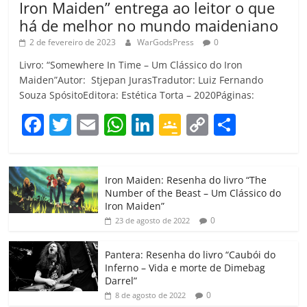
Iron Maiden” entrega ao leitor o que
há de melhor no mundo maideniano
2 de fevereiro de 2023
WarGodsPress
0
Livro: “Somewhere In Time – Um Clássico do Iron
Maiden”Autor: Stjepan JurasTradutor: Luiz Fernando
Souza SpósitoEditora: Estética Torta – 2020Páginas:
F
T
E
W
Li
G
C
C
a
w
m
h
n
o
o
o
c
itt
ai
at
k
o
p
m
Iron Maiden: Resenha do livro “The
e
er
l
s
e
gl
y
p
Number of the Beast – Um Clássico do
b
A
dI
e
Li
ar
Iron Maiden”
0
23 de agosto de 2022
o
p
n
Cl
n
til
o
p
a
k
h
Pantera: Resenha do livro “Caubói do
Inferno – Vida e morte de Dimebag
k
ss
ar
Darrel”
ro
0
8 de agosto de 2022