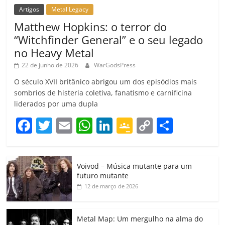
Artigos
Metal Legacy
Matthew Hopkins: o terror do
“Witchfinder General” e o seu legado
no Heavy Metal
22 de junho de 2026
WarGodsPress
O século XVII britânico abrigou um dos episódios mais
sombrios de histeria coletiva, fanatismo e carnificina
liderados por uma dupla
F
T
E
W
Li
G
C
C
a
w
m
h
n
o
o
o
c
itt
ai
at
k
o
p
m
Voivod – Música mutante para um
e
er
l
s
e
gl
y
p
futuro mutante
b
A
dI
e
Li
ar
12 de março de 2026
o
p
n
Cl
n
til
o
p
a
k
h
Metal Map: Um mergulho na alma do