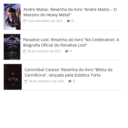
o
Andre Matos: Resenha do livro “Andre Matos – O
m
Maestro do Heavy Metal”
0
6 de novembro de 2021
Paradise Lost: Resenha do livro “No Celebration: A
Biografia Oficial do Paradise Lost”
0
29 de outubro de 2021
Cannnibal Corpse: Resenha do livro “Bíblia da
Carnificina”, lançado pela Estética Torta
0
26 de setembro de 2021