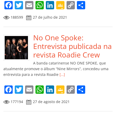
m
F
T
E
W
Li
G
C
C
a
w
m
h
n
o
o
o
188599
27 de julho de 2021
c
itt
ai
at
k
o
p
m
e
er
l
s
e
gl
y
p
b
No One Spoke:
A
dI
e
Li
ar
o
p
n
Cl
n
til
Entrevista publicada na
o
p
a
k
h
revista Roadie Crew
k
ss
ar
A banda catarinense NO ONE SPOKE, que
ro
atualmente promove o álbum “Nine Mirrors”, concedeu uma
entrevista para a revista Roadie
[…]
o
m
F
T
E
W
Li
G
C
C
a
w
m
h
n
o
o
o
177194
27 de agosto de 2021
c
itt
ai
at
k
o
p
m
e
er
l
s
e
gl
y
p