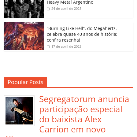
Heavy Metal Argentino
k
ss
ar
24 de abril de 2025
ro
o
“Burning Like Hell”, do Megahertz,
m
celebra quase 40 anos de história;
confira resenha!
17 de abril de 2023
Popular Posts
Segregatorum anuncia
participação especial
do baixista Alex
Carrion em novo