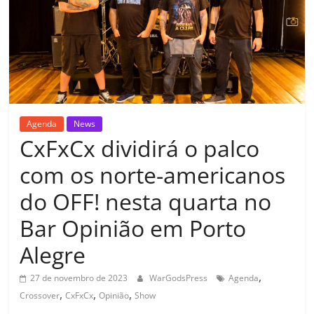
Agenda
News
CxFxCx dividirá o palco
com os norte-americanos
do OFF! nesta quarta no
Bar Opinião em Porto
Alegre
,
27 de novembro de 2023
WarGodsPress
Agenda
,
,
,
Crossover
CxFxCx
Opinião
Show