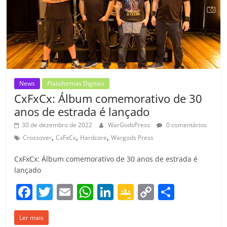
k
ss
ar
ro
o
m
News
Plataformas Digitais
CxFxCx: Álbum comemorativo de 30
anos de estrada é lançado
30 de dezembro de 2022
WarGodsPress
0 comentários
,
,
,
Crossover
CxFxCx
Hardcore
Wargods Press
CxFxCx: Álbum comemorativo de 30 anos de estrada é
lançado
F
T
E
W
Li
G
C
C
a
w
m
h
n
o
o
o
Ler mais
c
itt
ai
at
k
o
p
m