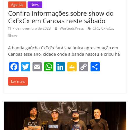
Agenda
News
Confira informações sobre show do
CxFxCx em Canoas neste sábado
,
,
7 de novembro de 2023
WarGodsPress
CFC
CxFxCx
Show
A banda gaúcha CxFxCx fará sua única apresentação em
Canoas esse ano, cidade onde a banda nasceu e criou há
F
T
E
W
Li
G
C
C
a
w
m
h
n
o
o
o
Ler mais
c
itt
ai
at
k
o
p
m
e
er
l
s
e
gl
y
p
b
A
dI
e
Li
ar
o
p
n
Cl
n
til
o
p
a
k
h