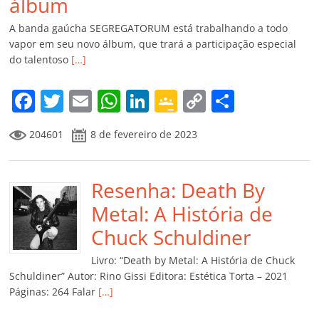
álbum
A banda gaúcha SEGREGATORUM está trabalhando a todo
vapor em seu novo álbum, que trará a participação especial
do talentoso
[…]
F
T
E
W
Li
G
C
C
a
w
m
h
n
o
o
o
204601
8 de fevereiro de 2023
c
itt
ai
at
k
o
p
m
e
er
l
s
e
gl
y
p
b
Resenha: Death By
A
dI
e
Li
ar
o
p
n
Cl
n
til
Metal: A História de
o
p
a
k
h
Chuck Schuldiner
k
ss
ar
Livro: “Death by Metal: A História de Chuck
ro
Schuldiner” Autor: Rino Gissi Editora: Estética Torta – 2021
Páginas: 264 Falar
[…]
o