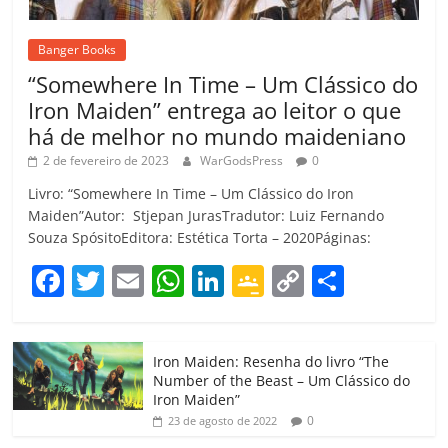
Banger Books
“Somewhere In Time – Um Clássico do
Iron Maiden” entrega ao leitor o que
há de melhor no mundo maideniano
2 de fevereiro de 2023
WarGodsPress
0
Livro: “Somewhere In Time – Um Clássico do Iron
Maiden”Autor: Stjepan JurasTradutor: Luiz Fernando
Souza SpósitoEditora: Estética Torta – 2020Páginas:
F
T
E
W
Li
G
C
C
a
w
m
h
n
o
o
o
c
itt
ai
at
k
o
p
m
Iron Maiden: Resenha do livro “The
e
er
l
s
e
gl
y
p
Number of the Beast – Um Clássico do
b
A
dI
e
Li
ar
Iron Maiden”
0
23 de agosto de 2022
o
p
n
Cl
n
til