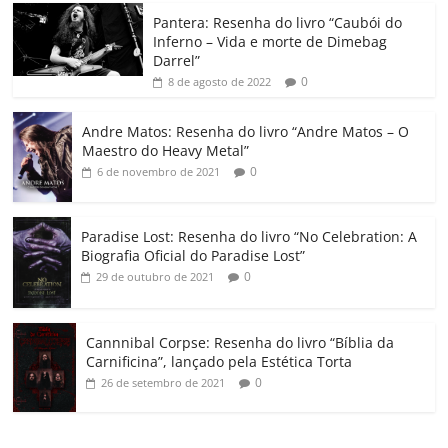
o
p
a
k
h
Pantera: Resenha do livro “Caubói do
Inferno – Vida e morte de Dimebag
k
ss
ar
Darrel”
ro
0
8 de agosto de 2022
o
Andre Matos: Resenha do livro “Andre Matos – O
m
Maestro do Heavy Metal”
0
6 de novembro de 2021
Paradise Lost: Resenha do livro “No Celebration: A
Biografia Oficial do Paradise Lost”
0
29 de outubro de 2021
Cannnibal Corpse: Resenha do livro “Bíblia da
Carnificina”, lançado pela Estética Torta
0
26 de setembro de 2021