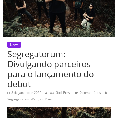
News
Segregatorum:
Divulgando parceiros
para o lançamento do
debut
8 de janeiro de 2020
WarGodsPress
0 comentários
,
Segregatorum
Wargods Press