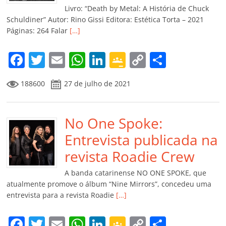
k
ss
ar
Livro: “Death by Metal: A História de Chuck
ro
Schuldiner” Autor: Rino Gissi Editora: Estética Torta – 2021
Páginas: 264 Falar
[…]
o
m
F
T
E
W
Li
G
C
C
a
w
m
h
n
o
o
o
188600
27 de julho de 2021
c
itt
ai
at
k
o
p
m
e
er
l
s
e
gl
y
p
b
No One Spoke:
A
dI
e
Li
ar
o
p
n
Cl
n
til
Entrevista publicada na
o
p
a
k
h
revista Roadie Crew
k
ss
ar
A banda catarinense NO ONE SPOKE, que
ro
atualmente promove o álbum “Nine Mirrors”, concedeu uma
entrevista para a revista Roadie
[…]
o
m
F
T
E
W
Li
G
C
C