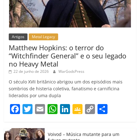
Artigos
Metal Legacy
Matthew Hopkins: o terror do
“Witchfinder General” e o seu legado
no Heavy Metal
22 de junho de 2026
WarGodsPress
O século XVII britânico abrigou um dos episódios mais
sombrios de histeria coletiva, fanatismo e carnificina
liderados por uma dupla
F
T
E
W
Li
G
C
C
a
w
m
h
n
o
o
o
c
itt
ai
at
k
o
p
m
Voivod – Música mutante para um
e
er
l
s
e
gl
y
p