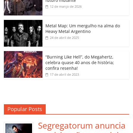
futuro mutante
b
A
dI
e
Li
ar
12 de março de 2026
o
p
n
Cl
n
til
o
p
a
k
h
Metal Map: Um mergulho na alma do
Heavy Metal Argentino
k
ss
ar
24 de abril de 2025
ro
o
“Burning Like Hell”, do Megahertz,
m
celebra quase 40 anos de história;
confira resenha!
17 de abril de 2023
Popular Posts
Segregatorum anuncia