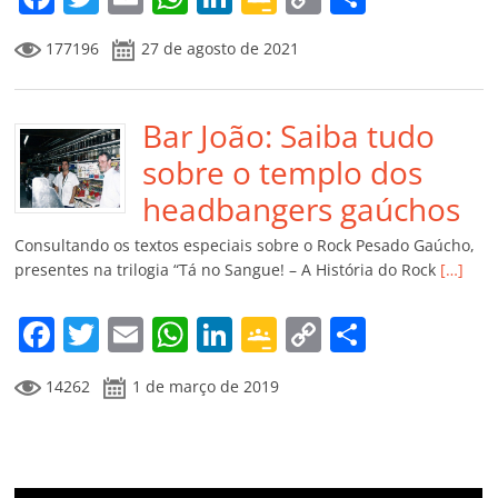
a
w
m
h
n
o
o
o
177196
27 de agosto de 2021
c
itt
ai
at
k
o
p
m
e
er
l
s
e
gl
y
p
b
Bar João: Saiba tudo
A
dI
e
Li
ar
o
p
n
Cl
n
til
sobre o templo dos
o
p
a
k
h
headbangers gaúchos
k
ss
ar
Consultando os textos especiais sobre o Rock Pesado Gaúcho,
ro
presentes na trilogia “Tá no Sangue! – A História do Rock
[…]
o
F
T
E
W
Li
G
C
C
m
a
w
m
h
n
o
o
o
14262
1 de março de 2019
c
itt
ai
at
k
o
p
m
e
er
l
s
e
gl
y
p
b
A
dI
e
Li
ar