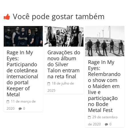
Você pode gostar também
Gravações do
Rage In My
novo álbum
Eyes:
Rage In My
do Silver
Participando
Eyes:
Talon entram
de coletânea
Relembrando
na reta final
internacional
o show com
do portal
18 de julho de
o Maiden em
Keeper of
2025
live e
Metal
participação
11 de março de
no Bode
2020
0
Metal Fest
29 de setembro
de 2020
0