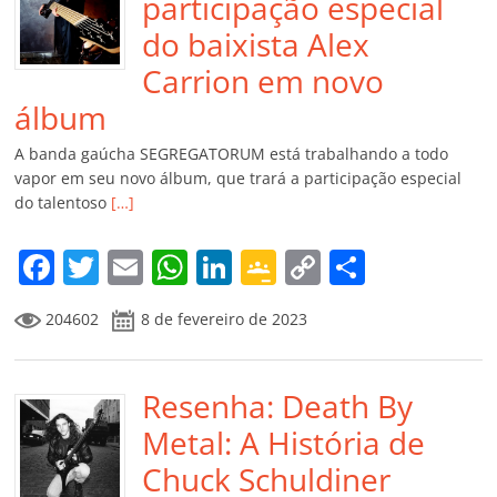
participação especial
do baixista Alex
Carrion em novo
álbum
A banda gaúcha SEGREGATORUM está trabalhando a todo
vapor em seu novo álbum, que trará a participação especial
do talentoso
[…]
F
T
E
W
Li
G
C
C
a
w
m
h
n
o
o
o
204602
8 de fevereiro de 2023
c
itt
ai
at
k
o
p
m
e
er
l
s
e
gl
y
p
b
Resenha: Death By
A
dI
e
Li
ar
o
p
n
Cl
n
til
Metal: A História de
o
p
a
k
h
Chuck Schuldiner