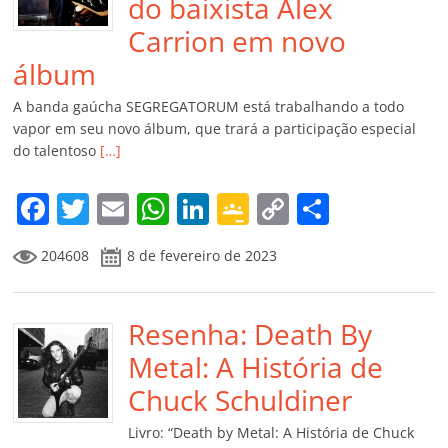
do baixista Alex
Carrion em novo
álbum
A banda gaúcha SEGREGATORUM está trabalhando a todo
vapor em seu novo álbum, que trará a participação especial
do talentoso
[…]
F
T
E
W
Li
G
C
C
a
w
m
h
n
o
o
o
204608
8 de fevereiro de 2023
c
itt
ai
at
k
o
p
m
e
er
l
s
e
gl
y
p
b
Resenha: Death By
A
dI
e
Li
ar
o
p
n
Cl
n
til
Metal: A História de
o
p
a
k
h
Chuck Schuldiner
k
ss
ar
Livro: “Death by Metal: A História de Chuck