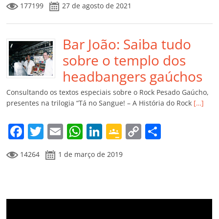
177199
27 de agosto de 2021
c
itt
ai
at
k
o
p
m
e
er
l
s
e
gl
y
p
b
Bar João: Saiba tudo
A
dI
e
Li
ar
o
p
n
Cl
n
til
sobre o templo dos
o
p
a
k
h
headbangers gaúchos
k
ss
ar
Consultando os textos especiais sobre o Rock Pesado Gaúcho,
ro
presentes na trilogia “Tá no Sangue! – A História do Rock
[…]
o
F
T
E
W
Li
G
C
C
m
a
w
m
h
n
o
o
o
14264
1 de março de 2019
c
itt
ai
at
k
o
p
m
e
er
l
s
e
gl
y
p
b
A
dI
e
Li
ar
o
p
n
Cl
n
til