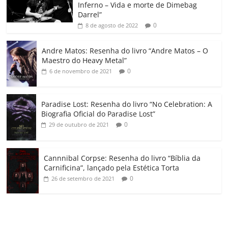
Inferno – Vida e morte de Dimebag
k
ss
ar
Darrel”
ro
0
8 de agosto de 2022
o
Andre Matos: Resenha do livro “Andre Matos – O
m
Maestro do Heavy Metal”
0
6 de novembro de 2021
Paradise Lost: Resenha do livro “No Celebration: A
Biografia Oficial do Paradise Lost”
0
29 de outubro de 2021
Cannnibal Corpse: Resenha do livro “Bíblia da
Carnificina”, lançado pela Estética Torta
0
26 de setembro de 2021