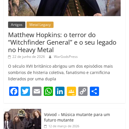
Artigos
Metal Legacy
Matthew Hopkins: o terror do
“Witchfinder General” e o seu legado
no Heavy Metal
22 de junho de 2026
WarGodsPress
O século XVII britânico abrigou um dos episódios mais
sombrios de histeria coletiva, fanatismo e carnificina
liderados por uma dupla
F
T
E
W
Li
G
C
C
a
w
m
h
n
o
o
o
c
itt
ai
at
k
o
p
m
Voivod – Música mutante para um
e
er
l
s
e
gl
y
p
futuro mutante
b
A
dI
e
Li
ar
12 de março de 2026