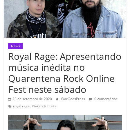
News
Royal Rage: Apresentando
música inédita no
Quarentena Rock Online
Fest neste sábado
23 de setembro de 2020
WarGodsPress
0 comentários
,
royal rage
Wargods Press