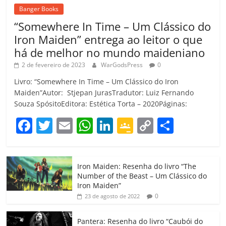
Banger Books
“Somewhere In Time – Um Clássico do
Iron Maiden” entrega ao leitor o que
há de melhor no mundo maideniano
2 de fevereiro de 2023
WarGodsPress
0
Livro: “Somewhere In Time – Um Clássico do Iron
Maiden”Autor: Stjepan JurasTradutor: Luiz Fernando
Souza SpósitoEditora: Estética Torta – 2020Páginas:
F
T
E
W
Li
G
C
C
a
w
m
h
n
o
o
o
c
itt
ai
at
k
o
p
m
Iron Maiden: Resenha do livro “The
e
er
l
s
e
gl
y
p
Number of the Beast – Um Clássico do
b
A
dI
e
Li
ar
Iron Maiden”
0
23 de agosto de 2022
o
p
n
Cl
n
til
o
p
a
k
h
Pantera: Resenha do livro “Caubói do