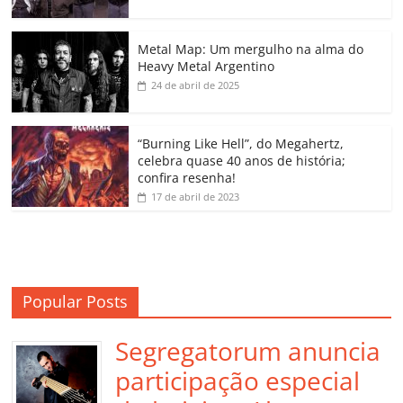
o
p
n
Cl
n
til
o
p
a
k
h
Metal Map: Um mergulho na alma do
Heavy Metal Argentino
k
ss
ar
24 de abril de 2025
ro
o
“Burning Like Hell”, do Megahertz,
m
celebra quase 40 anos de história;
confira resenha!
17 de abril de 2023
Popular Posts
Segregatorum anuncia
participação especial