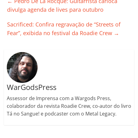
←
Pedro De La Rocque: Guitarrista carioca
b
A
dI
e
Li
ar
divulga agenda de lives para outubro
o
p
n
Cl
n
til
Sacrificed: Confira regravação de “Streets of
o
p
a
k
h
Fear”, exibida no festival da Roadie Crew
→
k
ss
ar
ro
o
m
WarGodsPress
Assessor de Imprensa com a Wargods Press,
colaborador da revista Roadie Crew, co-autor do livro
Tá no Sangue! e podcaster com o Metal Legacy.