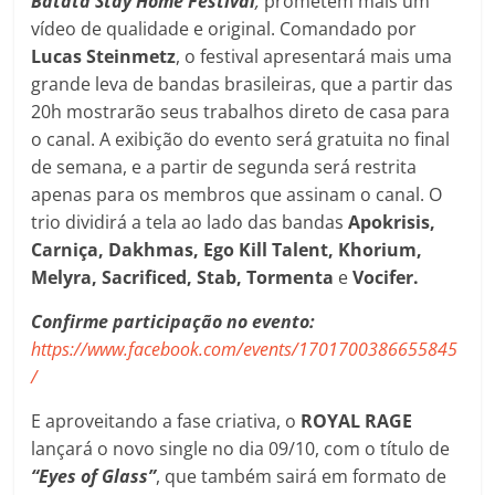
Batata Stay Home Festival
,
prometem mais um
vídeo de qualidade e original. Comandado por
Lucas Steinmetz
, o festival apresentará mais uma
grande leva de bandas brasileiras, que a partir das
20h mostrarão seus trabalhos direto de casa para
o canal. A exibição do evento será gratuita no final
de semana, e a partir de segunda será restrita
apenas para os membros que assinam o canal. O
trio dividirá a tela ao lado das bandas
Apokrisis,
Carniça, Dakhmas, Ego Kill Talent, Khorium,
Melyra, Sacrificed, Stab, Tormenta
e
Vocifer.
Confirme participação no evento:
https://www.facebook.com/events/1701700386655845
/
E aproveitando a fase criativa, o
ROYAL RAGE
lançará o novo single no dia 09/10, com o título de
“Eyes of Glass”
, que também sairá em formato de