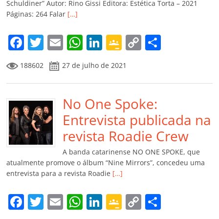
ro
Schuldiner” Autor: Rino Gissi Editora: Estética Torta – 2021
Páginas: 264 Falar
[…]
o
m
F
T
E
W
Li
G
C
C
a
w
m
h
n
o
o
o
188602
27 de julho de 2021
c
itt
ai
at
k
o
p
m
e
er
l
s
e
gl
y
p
b
No One Spoke:
A
dI
e
Li
ar
o
p
n
Cl
n
til
Entrevista publicada na
o
p
a
k
h
revista Roadie Crew
k
ss
ar
A banda catarinense NO ONE SPOKE, que
ro
atualmente promove o álbum “Nine Mirrors”, concedeu uma
entrevista para a revista Roadie
[…]
o
m
F
T
E
W
Li
G
C
C
a
w
m
h
n
o
o
o