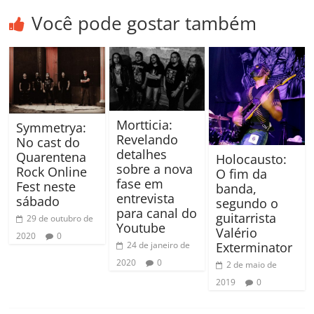
Você pode gostar também
Mortticia:
Symmetrya:
Revelando
No cast do
detalhes
Quarentena
Holocausto:
sobre a nova
Rock Online
O fim da
fase em
Fest neste
banda,
entrevista
sábado
segundo o
para canal do
guitarrista
29 de outubro de
Youtube
Valério
2020
0
24 de janeiro de
Exterminator
2020
0
2 de maio de
2019
0