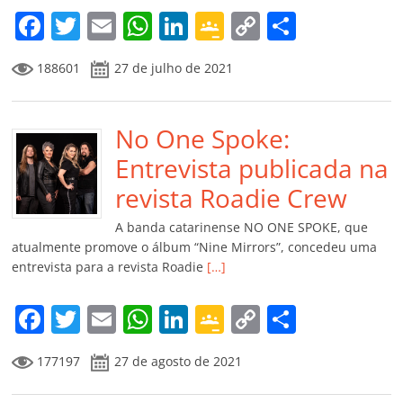
m
F
T
E
W
Li
G
C
C
a
w
m
h
n
o
o
o
188601
27 de julho de 2021
c
itt
ai
at
k
o
p
m
e
er
l
s
e
gl
y
p
b
No One Spoke:
A
dI
e
Li
ar
o
p
n
Cl
n
til
Entrevista publicada na
o
p
a
k
h
revista Roadie Crew
k
ss
ar
A banda catarinense NO ONE SPOKE, que
ro
atualmente promove o álbum “Nine Mirrors”, concedeu uma
entrevista para a revista Roadie
[…]
o
m
F
T
E
W
Li
G
C
C
a
w
m
h
n
o
o
o
177197
27 de agosto de 2021
c
itt
ai
at
k
o
p
m