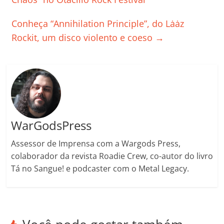
o
p
n
Cl
n
til
Conheça “Annihilation Principle”, do Lȧȧz
o
p
a
k
h
Rockit, um disco violento e coeso
→
k
ss
ar
ro
o
m
WarGodsPress
Assessor de Imprensa com a Wargods Press,
colaborador da revista Roadie Crew, co-autor do livro
Tá no Sangue! e podcaster com o Metal Legacy.