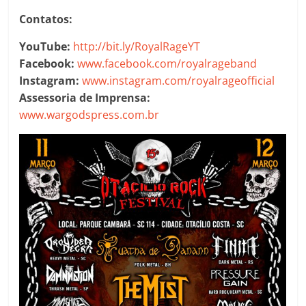
Contatos:
YouTube:
http://bit.ly/RoyalRageYT
Facebook:
www.facebook.com/royalrageband
Instagram:
www.instagram.com/royalrageofficial
Assessoria de Imprensa:
www.wargodspress.com.br