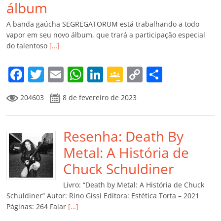
álbum
A banda gaúcha SEGREGATORUM está trabalhando a todo
vapor em seu novo álbum, que trará a participação especial
do talentoso
[…]
F
T
E
W
Li
G
C
C
a
w
m
h
n
o
o
o
204603
8 de fevereiro de 2023
c
itt
ai
at
k
o
p
m
e
er
l
s
e
gl
y
p
b
Resenha: Death By
A
dI
e
Li
ar
o
p
n
Cl
n
til
Metal: A História de
o
p
a
k
h
Chuck Schuldiner
k
ss
ar
Livro: “Death by Metal: A História de Chuck
ro
Schuldiner” Autor: Rino Gissi Editora: Estética Torta – 2021
Páginas: 264 Falar
[…]
o