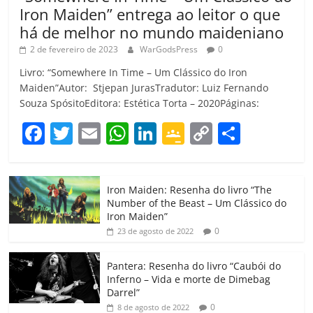
Iron Maiden” entrega ao leitor o que
há de melhor no mundo maideniano
2 de fevereiro de 2023
WarGodsPress
0
Livro: “Somewhere In Time – Um Clássico do Iron
Maiden”Autor: Stjepan JurasTradutor: Luiz Fernando
Souza SpósitoEditora: Estética Torta – 2020Páginas:
F
T
E
W
Li
G
C
C
a
w
m
h
n
o
o
o
c
itt
ai
at
k
o
p
m
Iron Maiden: Resenha do livro “The
e
er
l
s
e
gl
y
p
Number of the Beast – Um Clássico do
b
A
dI
e
Li
ar
Iron Maiden”
0
23 de agosto de 2022
o
p
n
Cl
n
til
o
p
a
k
h
Pantera: Resenha do livro “Caubói do
Inferno – Vida e morte de Dimebag
k
ss
ar
Darrel”
ro
0
8 de agosto de 2022