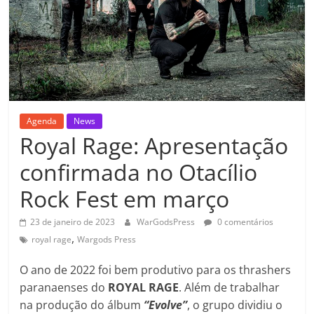
Agenda
News
Royal Rage: Apresentação
confirmada no Otacílio
Rock Fest em março
23 de janeiro de 2023
WarGodsPress
0 comentários
,
royal rage
Wargods Press
O ano de 2022 foi bem produtivo para os thrashers
paranaenses do
ROYAL RAGE
. Além de trabalhar
na produção do álbum
“Evolve”
, o grupo dividiu o