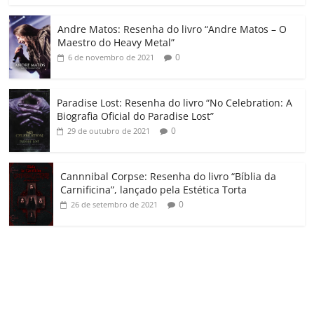
o
Andre Matos: Resenha do livro “Andre Matos – O
m
Maestro do Heavy Metal”
0
6 de novembro de 2021
Paradise Lost: Resenha do livro “No Celebration: A
Biografia Oficial do Paradise Lost”
0
29 de outubro de 2021
Cannnibal Corpse: Resenha do livro “Bíblia da
Carnificina”, lançado pela Estética Torta
0
26 de setembro de 2021