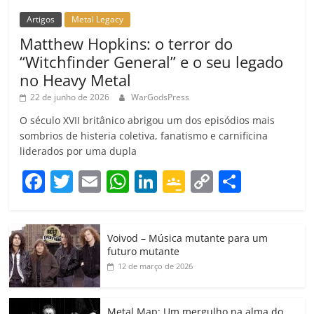
Artigos
Metal Legacy
Matthew Hopkins: o terror do
“Witchfinder General” e o seu legado
no Heavy Metal
22 de junho de 2026
WarGodsPress
O século XVII britânico abrigou um dos episódios mais
sombrios de histeria coletiva, fanatismo e carnificina
liderados por uma dupla
F
T
E
W
Li
G
C
C
a
w
m
h
n
o
o
o
c
itt
ai
at
k
o
p
m
Voivod – Música mutante para um
e
er
l
s
e
gl
y
p
futuro mutante
b
A
dI
e
Li
ar
12 de março de 2026
o
p
n
Cl
n
til
Metal Map: Um mergulho na alma do