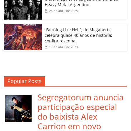
o
p
a
k
h
Heavy Metal Argentino
k
ss
ar
24 de abril de 2025
ro
o
“Burning Like Hell”, do Megahertz,
m
celebra quase 40 anos de história;
confira resenha!
17 de abril de 2023
Popular Posts
Segregatorum anuncia
participação especial
do baixista Alex
Carrion em novo