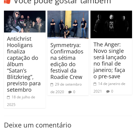
Você pode gostar também
Antichrist
The Anger:
Hooligans
Symmetrya:
Novo single
finaliza
Confirmados
será lançado
captação do
na sétima
no final de
álbum
edição do
janeiro; faça
“Satan’s
festival da
o pre-save
Blitzkrieg”,
Roadie Crew
previsto para
14 de janeiro de
29 de setembro
setembro
2021
0
de 2020
0
18 de julho de
2025
Deixe um comentário