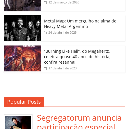
b
A
dI
e
Li
ar
12 de março de 2026
o
p
n
Cl
n
til
o
p
a
k
h
Metal Map: Um mergulho na alma do
Heavy Metal Argentino
k
ss
ar
24 de abril de 2025
ro
o
“Burning Like Hell”, do Megahertz,
m
celebra quase 40 anos de história;
confira resenha!
17 de abril de 2023
Popular Posts
Segregatorum anuncia
participação especial