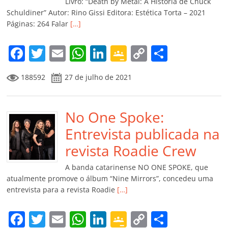
k
ss
ar
Livro: “Death by Metal: A História de Chuck
ro
Schuldiner” Autor: Rino Gissi Editora: Estética Torta – 2021
Páginas: 264 Falar
[…]
o
m
F
T
E
W
Li
G
C
C
a
w
m
h
n
o
o
o
188592
27 de julho de 2021
c
itt
ai
at
k
o
p
m
e
er
l
s
e
gl
y
p
b
No One Spoke:
A
dI
e
Li
ar
o
p
n
Cl
n
til
Entrevista publicada na
o
p
a
k
h
revista Roadie Crew
k
ss
ar
A banda catarinense NO ONE SPOKE, que
ro
atualmente promove o álbum “Nine Mirrors”, concedeu uma
entrevista para a revista Roadie
[…]
o
m
F
T
E
W
Li
G
C
C