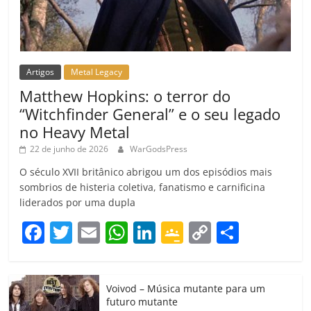
Artigos
Metal Legacy
Matthew Hopkins: o terror do
“Witchfinder General” e o seu legado
no Heavy Metal
22 de junho de 2026
WarGodsPress
O século XVII britânico abrigou um dos episódios mais
sombrios de histeria coletiva, fanatismo e carnificina
liderados por uma dupla
F
T
E
W
Li
G
C
C
a
w
m
h
n
o
o
o
c
itt
ai
at
k
o
p
m
Voivod – Música mutante para um
e
er
l
s
e
gl
y
p
futuro mutante