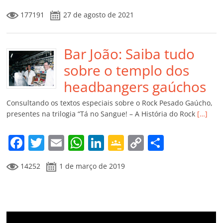
a
w
m
h
n
o
o
o
177191
27 de agosto de 2021
c
itt
ai
at
k
o
p
m
e
er
l
s
e
gl
y
p
b
Bar João: Saiba tudo
A
dI
e
Li
ar
o
p
n
Cl
n
til
sobre o templo dos
o
p
a
k
h
headbangers gaúchos
k
ss
ar
Consultando os textos especiais sobre o Rock Pesado Gaúcho,
ro
presentes na trilogia “Tá no Sangue! – A História do Rock
[…]
o
F
T
E
W
Li
G
C
C
m
a
w
m
h
n
o
o
o
14252
1 de março de 2019
c
itt
ai
at
k
o
p
m
e
er
l
s
e
gl
y
p
b
A
dI
e
Li
ar
o
p
n
Cl
n
til