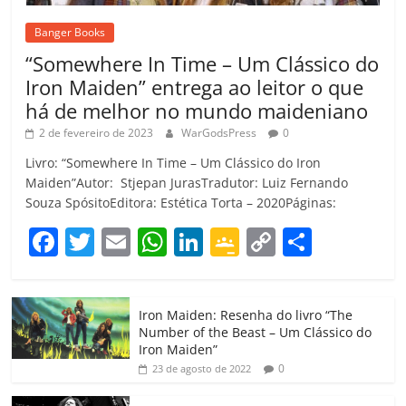
Banger Books
“Somewhere In Time – Um Clássico do
Iron Maiden” entrega ao leitor o que
há de melhor no mundo maideniano
2 de fevereiro de 2023
WarGodsPress
0
Livro: “Somewhere In Time – Um Clássico do Iron
Maiden”Autor: Stjepan JurasTradutor: Luiz Fernando
Souza SpósitoEditora: Estética Torta – 2020Páginas:
F
T
E
W
Li
G
C
C
a
w
m
h
n
o
o
o
c
itt
ai
at
k
o
p
m
Iron Maiden: Resenha do livro “The
e
er
l
s
e
gl
y
p
Number of the Beast – Um Clássico do
b
A
dI
e
Li
ar
Iron Maiden”
0
23 de agosto de 2022
o
p
n
Cl
n
til