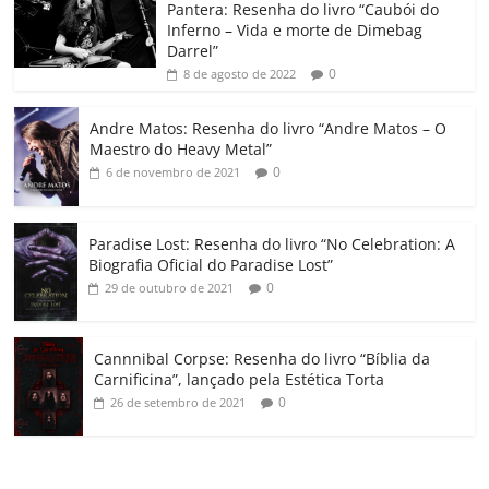
o
p
a
k
h
Pantera: Resenha do livro “Caubói do
Inferno – Vida e morte de Dimebag
k
ss
ar
Darrel”
ro
0
8 de agosto de 2022
o
Andre Matos: Resenha do livro “Andre Matos – O
m
Maestro do Heavy Metal”
0
6 de novembro de 2021
Paradise Lost: Resenha do livro “No Celebration: A
Biografia Oficial do Paradise Lost”
0
29 de outubro de 2021
Cannnibal Corpse: Resenha do livro “Bíblia da
Carnificina”, lançado pela Estética Torta
0
26 de setembro de 2021