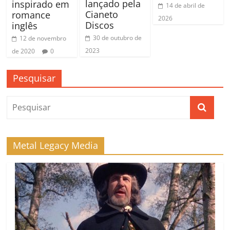
lançado pela
inspirado em
14 de abril de
Cianeto
romance
2026
Discos
inglês
30 de outubro de
12 de novembro
2023
de 2020
0
Pesquisar
Metal Legacy Media