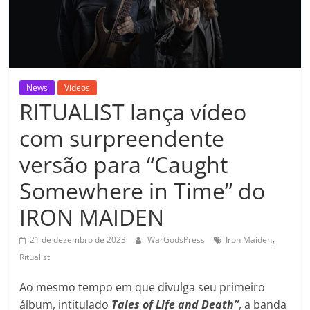
News
Vídeos
RITUALIST lança vídeo
com surpreendente
versão para “Caught
Somewhere in Time” do
IRON MAIDEN
,
21 de dezembro de 2023
WarGodsPress
Iron Maiden
Ritualist
Ao mesmo tempo em que divulga seu primeiro
álbum, intitulado
Tales of Life and Death”
, a banda