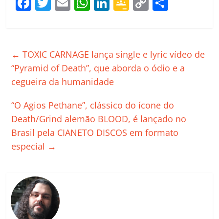
F
T
E
W
Li
G
C
C
a
w
m
h
n
o
o
o
c
itt
ai
at
k
o
p
m
e
er
l
s
e
gl
y
p
←
TOXIC CARNAGE lança single e lyric vídeo de
b
A
dI
e
Li
ar
“Pyramid of Death”, que aborda o ódio e a
o
p
n
Cl
n
til
cegueira da humanidade
o
p
a
k
h
“O Agios Pethane”, clássico do ícone do
k
ss
ar
Death/Grind alemão BLOOD, é lançado no
ro
Brasil pela CIANETO DISCOS em formato
o
especial
→
m