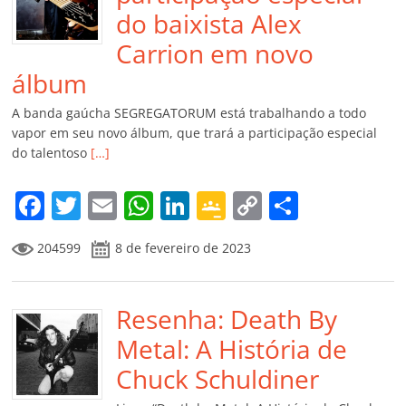
do baixista Alex
Carrion em novo
álbum
A banda gaúcha SEGREGATORUM está trabalhando a todo
vapor em seu novo álbum, que trará a participação especial
do talentoso
[…]
F
T
E
W
Li
G
C
C
a
w
m
h
n
o
o
o
204599
8 de fevereiro de 2023
c
itt
ai
at
k
o
p
m
e
er
l
s
e
gl
y
p
b
Resenha: Death By
A
dI
e
Li
ar
o
p
n
Cl
n
til
Metal: A História de
o
p
a
k
h
Chuck Schuldiner