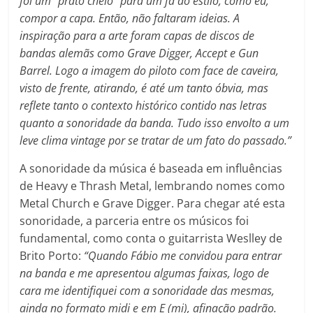
foi um “prato cheio” para um fã do estilo, como eu,
compor a capa. Então, não faltaram ideias. A
inspiração para a arte foram capas de discos de
bandas alemãs como Grave Digger, Accept e Gun
Barrel. Logo a imagem do piloto com face de caveira,
visto de frente, atirando, é até um tanto óbvia, mas
reflete tanto o contexto histórico contido nas letras
quanto a sonoridade da banda. Tudo isso envolto a um
leve clima vintage por se tratar de um fato do passado.”
A sonoridade da música é baseada em influências
de Heavy e Thrash Metal, lembrando nomes como
Metal Church e Grave Digger. Para chegar até esta
sonoridade, a parceria entre os músicos foi
fundamental, como conta o guitarrista Weslley de
Brito Porto:
“Quando Fábio me convidou para entrar
na banda e me apresentou algumas faixas, logo de
cara me identifiquei com a sonoridade das mesmas,
ainda no formato midi e em E (mi), afinação padrão.