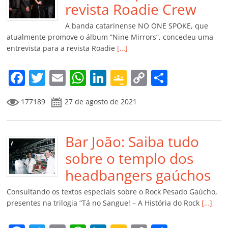
o
p
a
k
h
revista Roadie Crew
k
ss
ar
A banda catarinense NO ONE SPOKE, que
ro
atualmente promove o álbum “Nine Mirrors”, concedeu uma
entrevista para a revista Roadie
[…]
o
m
F
T
E
W
Li
G
C
C
a
w
m
h
n
o
o
o
177189
27 de agosto de 2021
c
itt
ai
at
k
o
p
m
e
er
l
s
e
gl
y
p
b
Bar João: Saiba tudo
A
dI
e
Li
ar
o
p
n
Cl
n
til
sobre o templo dos
o
p
a
k
h
headbangers gaúchos
k
ss
ar
Consultando os textos especiais sobre o Rock Pesado Gaúcho,
ro
presentes na trilogia “Tá no Sangue! – A História do Rock
[…]
o