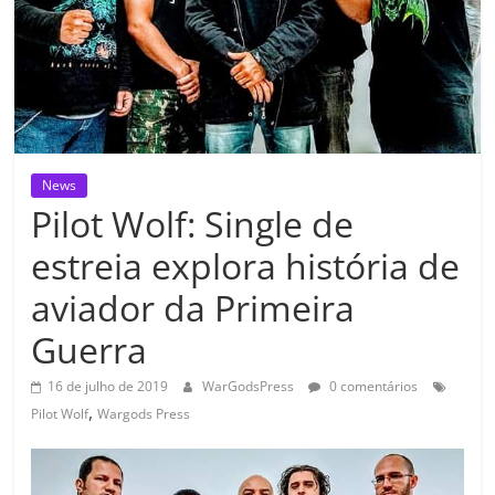
News
Pilot Wolf: Single de
estreia explora história de
aviador da Primeira
Guerra
16 de julho de 2019
WarGodsPress
0 comentários
,
Pilot Wolf
Wargods Press