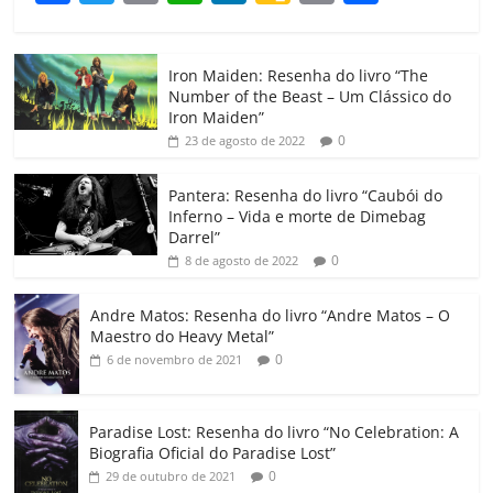
a
w
m
h
n
o
o
o
c
itt
ai
at
k
o
p
m
Iron Maiden: Resenha do livro “The
e
er
l
s
e
gl
y
p
Number of the Beast – Um Clássico do
b
A
dI
e
Li
ar
Iron Maiden”
0
23 de agosto de 2022
o
p
n
Cl
n
til
o
p
a
k
h
Pantera: Resenha do livro “Caubói do
Inferno – Vida e morte de Dimebag
k
ss
ar
Darrel”
ro
0
8 de agosto de 2022
o
Andre Matos: Resenha do livro “Andre Matos – O
m
Maestro do Heavy Metal”
0
6 de novembro de 2021
Paradise Lost: Resenha do livro “No Celebration: A
Biografia Oficial do Paradise Lost”
0
29 de outubro de 2021