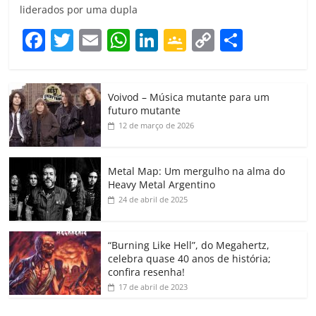
liderados por uma dupla
F
T
E
W
Li
G
C
C
a
w
m
h
n
o
o
o
c
itt
ai
at
k
o
p
m
Voivod – Música mutante para um
e
er
l
s
e
gl
y
p
futuro mutante
b
A
dI
e
Li
ar
12 de março de 2026
o
p
n
Cl
n
til
o
p
a
k
h
Metal Map: Um mergulho na alma do
Heavy Metal Argentino
k
ss
ar
24 de abril de 2025
ro
o
“Burning Like Hell”, do Megahertz,
m
celebra quase 40 anos de história;
confira resenha!
17 de abril de 2023