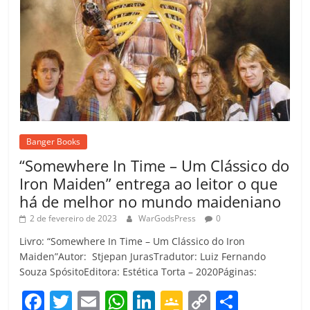
Banger Books
“Somewhere In Time – Um Clássico do
Iron Maiden” entrega ao leitor o que
há de melhor no mundo maideniano
2 de fevereiro de 2023
WarGodsPress
0
Livro: “Somewhere In Time – Um Clássico do Iron
Maiden”Autor: Stjepan JurasTradutor: Luiz Fernando
Souza SpósitoEditora: Estética Torta – 2020Páginas:
F
T
E
W
Li
G
C
C