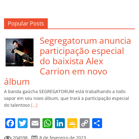
Popular Posts
Segregatorum anuncia
participação especial
do baixista Alex
Carrion em novo
álbum
A banda gaúcha SEGREGATORUM está trabalhando a todo
vapor em seu novo álbum, que trará a participação especial
do talentoso
[…]
F
T
E
W
Li
G
C
C
a
w
m
h
n
o
o
o
204598
8 de fevereiro de 2023