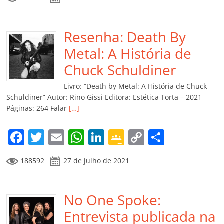
c
itt
ai
at
k
o
p
m
e
er
l
s
e
gl
y
p
b
Resenha: Death By
A
dI
e
Li
ar
o
p
n
Cl
n
til
Metal: A História de
o
p
a
k
h
Chuck Schuldiner
k
ss
ar
Livro: “Death by Metal: A História de Chuck
ro
Schuldiner” Autor: Rino Gissi Editora: Estética Torta – 2021
Páginas: 264 Falar
[…]
o
m
F
T
E
W
Li
G
C
C
a
w
m
h
n
o
o
o
188592
27 de julho de 2021
c
itt
ai
at
k
o
p
m
e
er
l
s
e
gl
y
p
b
No One Spoke:
A
dI
e
Li
ar
o
p
n
Cl
n
til
Entrevista publicada na