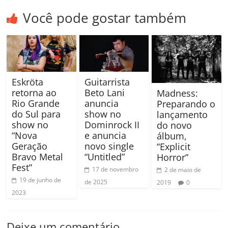
Você pode gostar também
Eskröta
Guitarrista
retorna ao
Beto Lani
Madness:
Rio Grande
anuncia
Preparando o
do Sul para
show no
lançamento
show no
Dominrock II
do novo
“Nova
e anuncia
álbum,
Geração
novo single
“Explicit
Bravo Metal
“Untitled”
Horror”
Fest”
17 de novembro
2 de maio de
19 de junho de
de 2025
2019
0
2023
Deixe um comentário