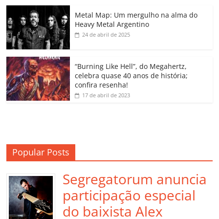
o
p
n
Cl
n
til
o
p
a
k
h
Metal Map: Um mergulho na alma do
Heavy Metal Argentino
k
ss
ar
24 de abril de 2025
ro
o
“Burning Like Hell”, do Megahertz,
m
celebra quase 40 anos de história;
confira resenha!
17 de abril de 2023
Popular Posts
Segregatorum anuncia
participação especial
do baixista Alex