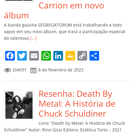
Carrion em novo
álbum
A banda gaúcha SEGREGATORUM está trabalhando a todo
vapor em seu novo álbum, que trará a participação especial
do talentoso
[…]
F
T
E
W
Li
G
C
C
a
w
m
h
n
o
o
o
204591
8 de fevereiro de 2023
c
itt
ai
at
k
o
p
m
e
er
l
s
e
gl
y
p
b
Resenha: Death By
A
dI
e
Li
ar
o
p
n
Cl
n
til
Metal: A História de
o
p
a
k
h
Chuck Schuldiner
k
ss
ar
Livro: “Death by Metal: A História de Chuck
ro
Schuldiner” Autor: Rino Gissi Editora: Estética Torta – 2021