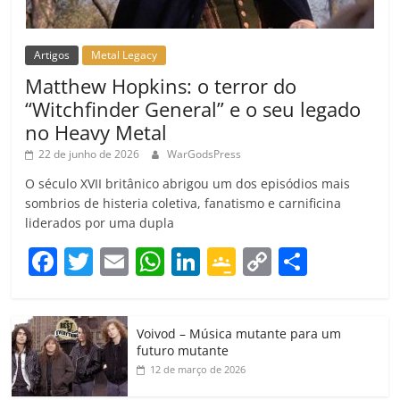
Artigos
Metal Legacy
Matthew Hopkins: o terror do
“Witchfinder General” e o seu legado
no Heavy Metal
22 de junho de 2026
WarGodsPress
O século XVII britânico abrigou um dos episódios mais
sombrios de histeria coletiva, fanatismo e carnificina
liderados por uma dupla
F
T
E
W
Li
G
C
C
a
w
m
h
n
o
o
o
c
itt
ai
at
k
o
p
m
Voivod – Música mutante para um
e
er
l
s
e
gl
y
p
futuro mutante
b
A
dI
e
Li
ar
12 de março de 2026