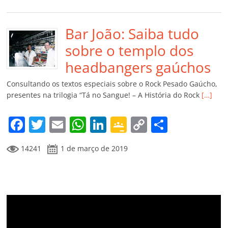
c
itt
ai
at
k
o
p
m
e
er
l
s
e
gl
y
p
b
Bar João: Saiba tudo
A
dI
e
Li
ar
o
p
n
Cl
n
til
sobre o templo dos
o
p
a
k
h
headbangers gaúchos
k
ss
ar
Consultando os textos especiais sobre o Rock Pesado Gaúcho,
ro
presentes na trilogia “Tá no Sangue! – A História do Rock
[…]
o
F
T
E
W
Li
G
C
C
m
a
w
m
h
n
o
o
o
14241
1 de março de 2019
c
itt
ai
at
k
o
p
m
e
er
l
s
e
gl
y
p
b
A
dI
e
Li
ar
o
p
n
Cl
n
til
o
p
a
k
h