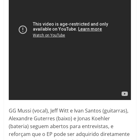
GG Mussi (vocal), Jeff Witt e Ivan Santos (guitarras),
Alexandre Guterres (baixo) e Jonas Koehler
(bateria) seguem abertos para entrevistas, e
reforçam que o EP pode ser adquirido diretamente