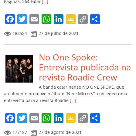
Páginas: 264 Falar
[…]
o
m
F
T
E
W
Li
G
C
C
a
w
m
h
n
o
o
o
188584
27 de julho de 2021
c
itt
ai
at
k
o
p
m
e
er
l
s
e
gl
y
p
b
No One Spoke:
A
dI
e
Li
ar
o
p
n
Cl
n
til
Entrevista publicada na
o
p
a
k
h
revista Roadie Crew
k
ss
ar
A banda catarinense NO ONE SPOKE, que
ro
atualmente promove o álbum “Nine Mirrors”, concedeu uma
entrevista para a revista Roadie
[…]
o
m
F
T
E
W
Li
G
C
C
a
w
m
h
n
o
o
o
177187
27 de agosto de 2021