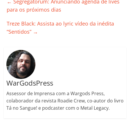
←
Segregatorum: Anunciando agenda de lives
b
A
dI
e
Li
ar
para os próximos dias
o
p
n
Cl
n
til
Treze Black: Assista ao lyric vídeo da inédita
o
p
a
k
h
“Sentidos”
→
k
ss
ar
ro
o
m
WarGodsPress
Assessor de Imprensa com a Wargods Press,
colaborador da revista Roadie Crew, co-autor do livro
Tá no Sangue! e podcaster com o Metal Legacy.