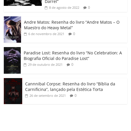
k
ss
ar
Darrel”
ro
0
8 de agosto de 2022
o
Andre Matos: Resenha do livro “Andre Matos – O
m
Maestro do Heavy Metal”
0
6 de novembro de 2021
Paradise Lost: Resenha do livro “No Celebration: A
Biografia Oficial do Paradise Lost”
0
29 de outubro de 2021
Cannnibal Corpse: Resenha do livro “Bíblia da
Carnificina”, lançado pela Estética Torta
0
26 de setembro de 2021