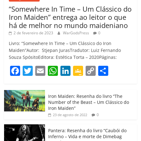
“Somewhere In Time – Um Clássico do
Iron Maiden” entrega ao leitor o que
há de melhor no mundo maideniano
2 de fevereiro de 2023
WarGodsPress
0
Livro: “Somewhere In Time – Um Clássico do Iron
Maiden”Autor: Stjepan JurasTradutor: Luiz Fernando
Souza SpósitoEditora: Estética Torta – 2020Páginas:
F
T
E
W
Li
G
C
C
a
w
m
h
n
o
o
o
c
itt
ai
at
k
o
p
m
Iron Maiden: Resenha do livro “The
e
er
l
s
e
gl
y
p
Number of the Beast – Um Clássico do
b
A
dI
e
Li
ar
Iron Maiden”
0
23 de agosto de 2022
o
p
n
Cl
n
til
o
p
a
k
h
Pantera: Resenha do livro “Caubói do
Inferno – Vida e morte de Dimebag