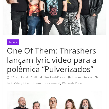
News
One Of Them: Thrashers
lançam lyric video para a
polêmica “Pulverizados”
22 de julho de 2020
WarGodsPress
0 comentários
,
,
,
Lyric Video
One of Them
thrash metal
Wargods Press