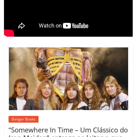
ro
o
m
Banger Books
“Somewhere In Time – Um Clássico do