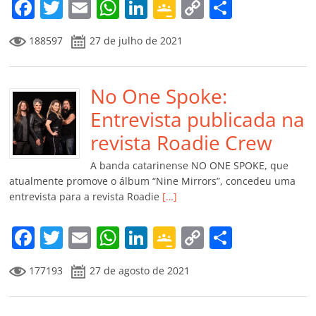
m
F
T
E
W
Li
G
C
C
a
w
m
h
n
o
o
o
188597
27 de julho de 2021
c
itt
ai
at
k
o
p
m
e
er
l
s
e
gl
y
p
b
No One Spoke:
A
dI
e
Li
ar
o
p
n
Cl
n
til
Entrevista publicada na
o
p
a
k
h
revista Roadie Crew
k
ss
ar
A banda catarinense NO ONE SPOKE, que
ro
atualmente promove o álbum “Nine Mirrors”, concedeu uma
entrevista para a revista Roadie
[…]
o
m
F
T
E
W
Li
G
C
C
a
w
m
h
n
o
o
o
177193
27 de agosto de 2021
c
itt
ai
at
k
o
p
m
e
er
l
s
e
gl
y
p