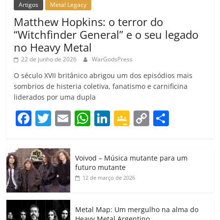
Artigos
Metal Legacy
Matthew Hopkins: o terror do
“Witchfinder General” e o seu legado
no Heavy Metal
22 de junho de 2026
WarGodsPress
O século XVII britânico abrigou um dos episódios mais
sombrios de histeria coletiva, fanatismo e carnificina
liderados por uma dupla
F
T
E
W
Li
G
C
C
a
w
m
h
n
o
o
o
c
itt
ai
at
k
o
p
m
Voivod – Música mutante para um
e
er
l
s
e
gl
y
p
futuro mutante
b
A
dI
e
Li
ar
12 de março de 2026
o
p
n
Cl
n
til
o
p
a
k
h
Metal Map: Um mergulho na alma do
Heavy Metal Argentino