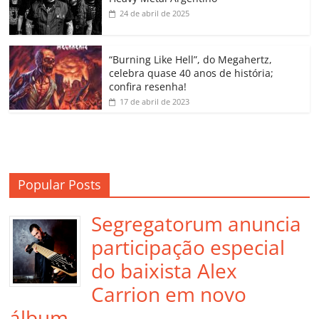
k
ss
ar
24 de abril de 2025
ro
o
“Burning Like Hell”, do Megahertz,
m
celebra quase 40 anos de história;
confira resenha!
17 de abril de 2023
Popular Posts
Segregatorum anuncia
participação especial
do baixista Alex
Carrion em novo
álbum