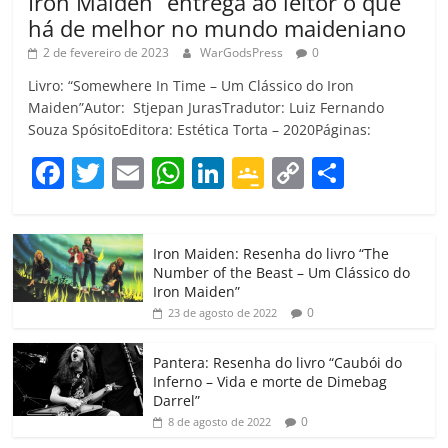
Iron Maiden” entrega ao leitor o que
há de melhor no mundo maideniano
2 de fevereiro de 2023
WarGodsPress
0
Livro: “Somewhere In Time – Um Clássico do Iron
Maiden”Autor: Stjepan JurasTradutor: Luiz Fernando
Souza SpósitoEditora: Estética Torta – 2020Páginas:
F
T
E
W
Li
G
C
C
a
w
m
h
n
o
o
o
c
itt
ai
at
k
o
p
m
Iron Maiden: Resenha do livro “The
e
er
l
s
e
gl
y
p
Number of the Beast – Um Clássico do
b
A
dI
e
Li
ar
Iron Maiden”
0
23 de agosto de 2022
o
p
n
Cl
n
til
o
p
a
k
h
Pantera: Resenha do livro “Caubói do
Inferno – Vida e morte de Dimebag
k
ss
ar
Darrel”
ro
0
8 de agosto de 2022