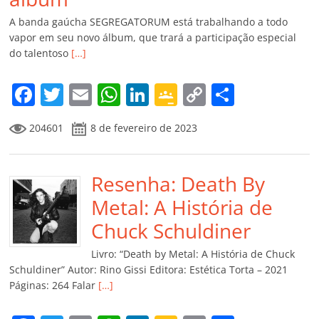
A banda gaúcha SEGREGATORUM está trabalhando a todo
vapor em seu novo álbum, que trará a participação especial
do talentoso
[…]
F
T
E
W
Li
G
C
C
a
w
m
h
n
o
o
o
204601
8 de fevereiro de 2023
c
itt
ai
at
k
o
p
m
e
er
l
s
e
gl
y
p
b
Resenha: Death By
A
dI
e
Li
ar
o
p
n
Cl
n
til
Metal: A História de
o
p
a
k
h
Chuck Schuldiner
k
ss
ar
Livro: “Death by Metal: A História de Chuck
ro
Schuldiner” Autor: Rino Gissi Editora: Estética Torta – 2021
Páginas: 264 Falar
[…]
o