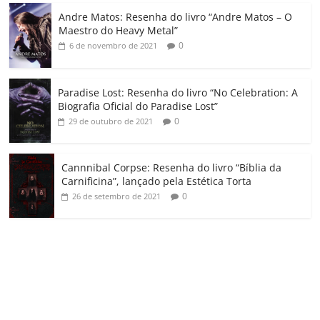
o
Andre Matos: Resenha do livro “Andre Matos – O
m
Maestro do Heavy Metal”
0
6 de novembro de 2021
Paradise Lost: Resenha do livro “No Celebration: A
Biografia Oficial do Paradise Lost”
0
29 de outubro de 2021
Cannnibal Corpse: Resenha do livro “Bíblia da
Carnificina”, lançado pela Estética Torta
0
26 de setembro de 2021