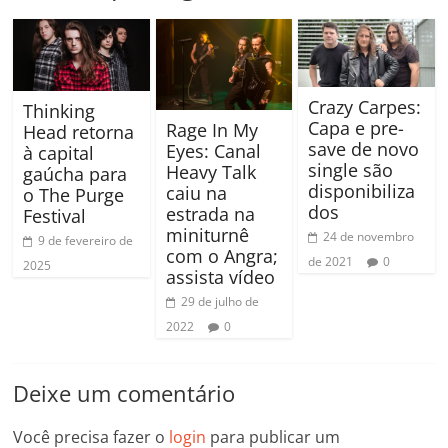
Crazy Carpes:
Thinking
Capa e pre-
Rage In My
Head retorna
save de novo
Eyes: Canal
à capital
single são
Heavy Talk
gaúcha para
disponibiliza
caiu na
o The Purge
dos
estrada na
Festival
miniturnê
24 de novembro
9 de fevereiro de
com o Angra;
de 2021
0
2025
assista vídeo
29 de julho de
2022
0
Deixe um comentário
Você precisa fazer o
login
para publicar um