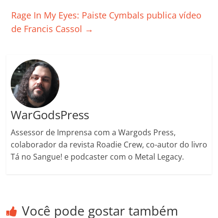
o
p
n
Cl
n
til
Rage In My Eyes: Paiste Cymbals publica vídeo
o
p
a
k
h
de Francis Cassol
→
k
ss
ar
ro
o
m
WarGodsPress
Assessor de Imprensa com a Wargods Press,
colaborador da revista Roadie Crew, co-autor do livro
Tá no Sangue! e podcaster com o Metal Legacy.
Você pode gostar também