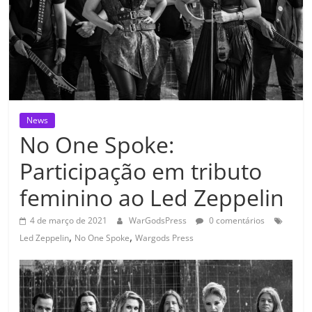
News
No One Spoke:
Participação em tributo
feminino ao Led Zeppelin
4 de março de 2021
WarGodsPress
0 comentários
,
,
Led Zeppelin
No One Spoke
Wargods Press