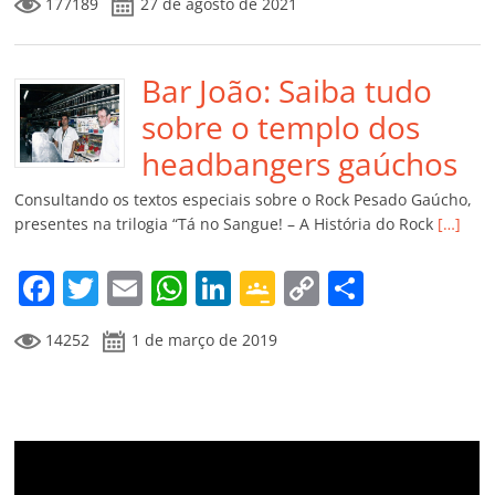
177189
27 de agosto de 2021
c
itt
ai
at
k
o
p
m
e
er
l
s
e
gl
y
p
b
Bar João: Saiba tudo
A
dI
e
Li
ar
o
p
n
Cl
n
til
sobre o templo dos
o
p
a
k
h
headbangers gaúchos
k
ss
ar
Consultando os textos especiais sobre o Rock Pesado Gaúcho,
ro
presentes na trilogia “Tá no Sangue! – A História do Rock
[…]
o
F
T
E
W
Li
G
C
C
m
a
w
m
h
n
o
o
o
14252
1 de março de 2019
c
itt
ai
at
k
o
p
m
e
er
l
s
e
gl
y
p
b
A
dI
e
Li
ar
o
p
n
Cl
n
til