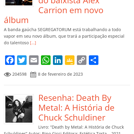
do baixista Alex
Carrion em novo
álbum
A banda gaúcha SEGREGATORUM está trabalhando a todo
vapor em seu novo álbum, que trará a participação especial
do talentoso
[…]
F
T
E
W
Li
G
C
C
a
w
m
h
n
o
o
o
204598
8 de fevereiro de 2023
c
itt
ai
at
k
o
p
m
e
er
l
s
e
gl
y
p
b
Resenha: Death By
A
dI
e
Li
ar
o
p
n
Cl
n
til
Metal: A História de
o
p
a
k
h
Chuck Schuldiner
k
ss
ar
Livro: “Death by Metal: A História de Chuck
Schuldiner” Autor: Rino Gissi Editora: Estética Torta – 2021