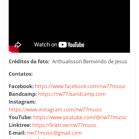
Créditos da foto:
Arthualisson Bemvindo de Jesus
Contatos:
Facebook:
https://www.facebook.com/nw77music
Bandcamp:
https://nw77.bandcamp.com
Instagram:
https://www.instagram.com/nw77music
YouTube:
https://www.youtube.com/@nw77music
Linktree:
https://linktr.ee/nw77music
E-mail:
nw77music@gmail.com