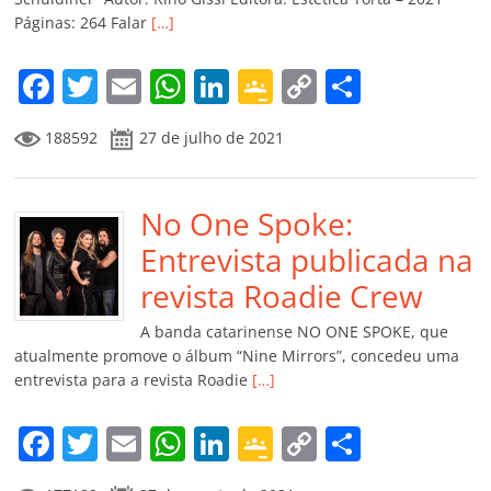
ro
Páginas: 264 Falar
[…]
o
m
F
T
E
W
Li
G
C
C
a
w
m
h
n
o
o
o
188592
27 de julho de 2021
c
itt
ai
at
k
o
p
m
e
er
l
s
e
gl
y
p
b
No One Spoke:
A
dI
e
Li
ar
o
p
n
Cl
n
til
Entrevista publicada na
o
p
a
k
h
revista Roadie Crew
k
ss
ar
A banda catarinense NO ONE SPOKE, que
ro
atualmente promove o álbum “Nine Mirrors”, concedeu uma
entrevista para a revista Roadie
[…]
o
m
F
T
E
W
Li
G
C
C
a
w
m
h
n
o
o
o