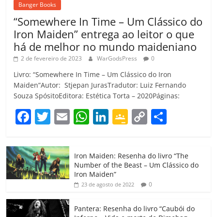
Banger Books
“Somewhere In Time – Um Clássico do
Iron Maiden” entrega ao leitor o que
há de melhor no mundo maideniano
2 de fevereiro de 2023
WarGodsPress
0
Livro: “Somewhere In Time – Um Clássico do Iron
Maiden”Autor: Stjepan JurasTradutor: Luiz Fernando
Souza SpósitoEditora: Estética Torta – 2020Páginas:
F
T
E
W
Li
G
C
C
a
w
m
h
n
o
o
o
c
itt
ai
at
k
o
p
m
Iron Maiden: Resenha do livro “The
e
er
l
s
e
gl
y
p
Number of the Beast – Um Clássico do
b
A
dI
e
Li
ar
Iron Maiden”
0
23 de agosto de 2022
o
p
n
Cl
n
til
o
p
a
k
h
Pantera: Resenha do livro “Caubói do