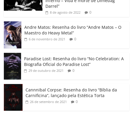
Inferno – Vida e morte de Dimebag
k
ss
ar
Darrel”
ro
0
8 de agosto de 2022
o
Andre Matos: Resenha do livro “Andre Matos – O
m
Maestro do Heavy Metal”
0
6 de novembro de 2021
Paradise Lost: Resenha do livro “No Celebration: A
Biografia Oficial do Paradise Lost”
0
29 de outubro de 2021
Cannnibal Corpse: Resenha do livro “Bíblia da
Carnificina”, lançado pela Estética Torta
0
26 de setembro de 2021