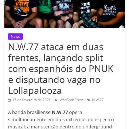
News
N.W.77 ataca em duas
frentes, lançando split
com espanhóis do PNUK
e disputando vaga no
Lollapalooza
18 de fevereiro de 2026
WarGodsPress
N.W.77
A banda brasiliense
N.W.77
opera
simultaneamente em dois extremos do espectro
musical: a manutenção dentro do underground