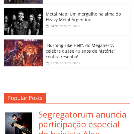
o
p
n
Cl
n
til
o
p
a
k
h
Metal Map: Um mergulho na alma do
Heavy Metal Argentino
k
ss
ar
24 de abril de 2025
ro
o
“Burning Like Hell”, do Megahertz,
m
celebra quase 40 anos de história;
confira resenha!
17 de abril de 2023
Popular Posts
Segregatorum anuncia
participação especial