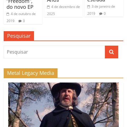
“Freedom”,
do novo EP
3 de janeiro de
4 de dezembro de
2019
0
2025
4 de outubro de
2019
0
Pesquisar
Metal Legacy Media