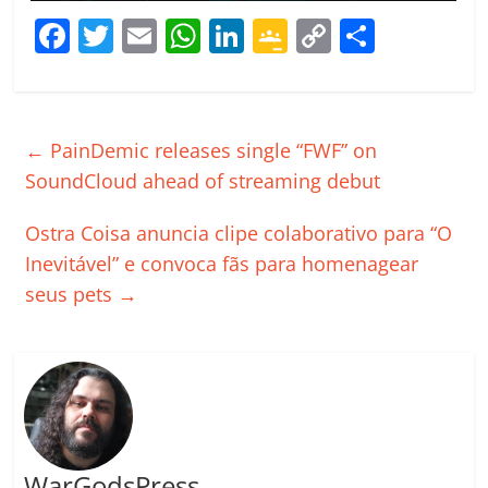
F
T
E
W
Li
G
C
C
a
w
m
h
n
o
o
o
c
itt
ai
at
k
o
p
m
e
er
l
s
e
gl
y
p
←
PainDemic releases single “FWF” on
b
A
dI
e
Li
ar
SoundCloud ahead of streaming debut
o
p
n
Cl
n
til
Ostra Coisa anuncia clipe colaborativo para “O
o
p
a
k
h
Inevitável” e convoca fãs para homenagear
k
ss
ar
seus pets
→
ro
o
m
WarGodsPress