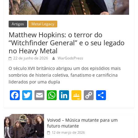
Artigos
Metal Legacy
Matthew Hopkins: o terror do
“Witchfinder General” e o seu legado
no Heavy Metal
22 de junho de 2026
WarGodsPress
O século XVII britânico abrigou um dos episódios mais
sombrios de histeria coletiva, fanatismo e carnificina
liderados por uma dupla
F
T
E
W
Li
G
C
C
a
w
m
h
n
o
o
o
c
itt
ai
at
k
o
p
m
Voivod – Música mutante para um
e
er
l
s
e
gl
y
p
futuro mutante
b
A
dI
e
Li
ar
12 de março de 2026