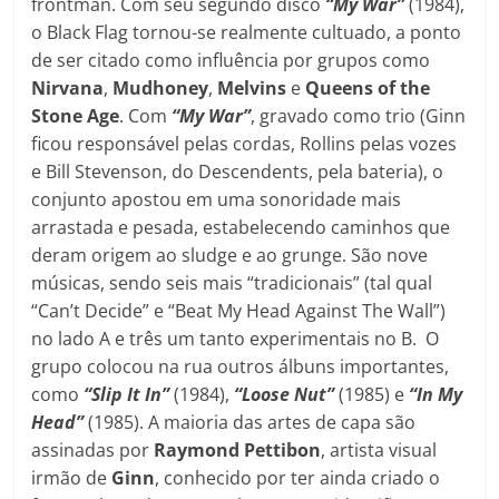
frontman. Com seu segundo disco
“My War”
(1984),
o Black Flag tornou-se realmente cultuado, a ponto
de ser citado como influência por grupos como
Nirvana
,
Mudhoney
,
Melvins
e
Queens of the
Stone Age
. Com
“My War”
, gravado como trio (Ginn
ficou responsável pelas cordas, Rollins pelas vozes
e Bill Stevenson, do Descendents, pela bateria), o
conjunto apostou em uma sonoridade mais
arrastada e pesada, estabelecendo caminhos que
deram origem ao sludge e ao grunge. São nove
músicas, sendo seis mais “tradicionais” (tal qual
“Can’t Decide” e “Beat My Head Against The Wall”)
no lado A e três um tanto experimentais no B. O
grupo colocou na rua outros álbuns importantes,
como
“Slip It In”
(1984),
“Loose Nut”
(1985) e
“In My
Head”
(1985). A maioria das artes de capa são
assinadas por
Raymond Pettibon
, artista visual
irmão de
Ginn
, conhecido por ter ainda criado o