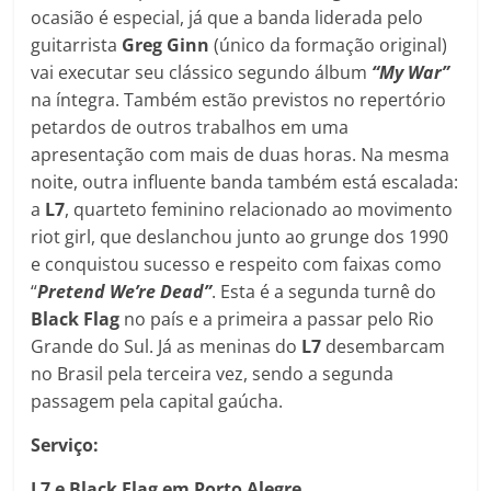
ocasião é especial, já que a banda liderada pelo
guitarrista
Greg Ginn
(único da formação original)
vai executar seu clássico segundo álbum
“My War”
na íntegra. Também estão previstos no repertório
petardos de outros trabalhos em uma
apresentação com mais de duas horas. Na mesma
noite, outra influente banda também está escalada:
a
L7
, quarteto feminino relacionado ao movimento
riot girl, que deslanchou junto ao grunge dos 1990
e conquistou sucesso e respeito com faixas como
“
Pretend We’re Dead”
. Esta é a segunda turnê do
Black Flag
no país e a primeira a passar pelo Rio
Grande do Sul. Já as meninas do
L7
desembarcam
no Brasil pela terceira vez, sendo a segunda
passagem pela capital gaúcha.
Serviço:
L7 e Black Flag em Porto Alegre