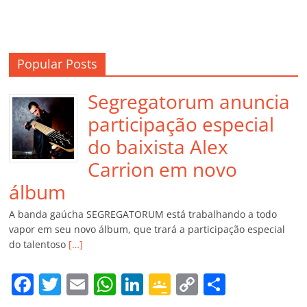
Popular Posts
Segregatorum anuncia
participação especial
do baixista Alex
Carrion em novo
álbum
A banda gaúcha SEGREGATORUM está trabalhando a todo
vapor em seu novo álbum, que trará a participação especial
do talentoso
[…]
F
T
E
W
Li
G
C
C
a
w
m
h
n
o
o
o