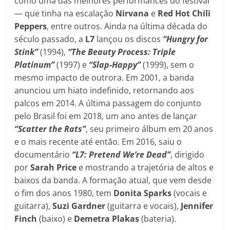
como uma das melhores performances do festival
— que tinha na escalação
Nirvana
e
Red Hot Chili
Peppers
, entre outros. Ainda na última década do
século passado, a
L7
lançou os discos
“Hungry for
Stink”
(1994),
“The Beauty Process: Triple
Platinum”
(1997) e
“Slap-Happy”
(1999), sem o
mesmo impacto de outrora. Em 2001, a banda
anunciou um hiato indefinido, retornando aos
palcos em 2014. A última passagem do conjunto
pelo Brasil foi em 2018, um ano antes de lançar
“Scatter the Rats”
, seu primeiro álbum em 20 anos
e o mais recente até então. Em 2016, saiu o
documentário
“L7: Pretend We’re Dead”
, dirigido
por
Sarah Price
e mostrando a trajetória de altos e
baixos da banda. A formação atual, que vem desde
o fim dos anos 1980, tem
Donita Sparks
(vocais e
guitarra),
Suzi Gardner
(guitarra e vocais),
Jennifer
Finch
(baixo) e
Demetra Plakas
(bateria).