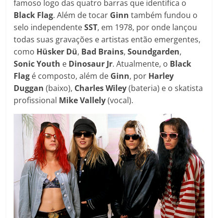
famoso logo das quatro barras que identifica o
Black Flag
. Além de tocar
Ginn
também fundou o
selo independente
SST
, em 1978, por onde lançou
todas suas gravações e artistas então emergentes,
como
Hüsker Dü
,
Bad Brains
,
Soundgarden
,
Sonic
Youth
e
Dinosaur
Jr
. Atualmente, o
Black
Flag
é composto, além de
Ginn
, por
Harley
Duggan
(baixo),
Charles
Wiley
(bateria) e o skatista
profissional
Mike
Vallely
(vocal).