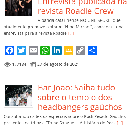
o
p
n
Cl
n
til
Entrevista publicada na
o
p
a
k
h
revista Roadie Crew
k
ss
ar
A banda catarinense NO ONE SPOKE, que
ro
atualmente promove o álbum “Nine Mirrors”, concedeu uma
entrevista para a revista Roadie
[…]
o
m
F
T
E
W
Li
G
C
C
a
w
m
h
n
o
o
o
177184
27 de agosto de 2021
c
itt
ai
at
k
o
p
m
e
er
l
s
e
gl
y
p
b
Bar João: Saiba tudo
A
dI
e
Li
ar
o
p
n
Cl
n
til
sobre o templo dos
o
p
a
k
h
headbangers gaúchos
k
ss
ar
Consultando os textos especiais sobre o Rock Pesado Gaúcho,
ro
presentes na trilogia “Tá no Sangue! – A História do Rock
[…]