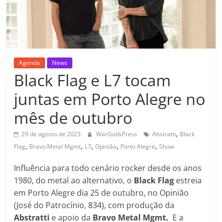
Agenda
News
Black Flag e L7 tocam
juntas em Porto Alegre no
mês de outubro
,
29 de agosto de 2023
WarGodsPress
Abstratti
Black
,
,
,
,
,
Flag
Bravo Metal Mgmt
L7
Opinião
Porto Alegre
Show
Influência para todo cenário rocker desde os anos
1980, do metal ao alternativo, o
Black Flag
estreia
em Porto Alegre dia 25 de outubro, no Opinião
(José do Patrocínio, 834), com produção da
Abstratti
e apoio da
Bravo Metal Mgmt.
E a