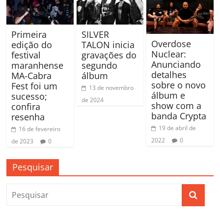
Primeira
SILVER
Overdose
edição do
TALON inicia
Nuclear:
festival
gravações do
Anunciando
maranhense
segundo
detalhes
MA-Cabra
álbum
sobre o novo
Fest foi um
13 de novembro
álbum e
sucesso;
de 2024
show com a
confira
banda Crypta
resenha
19 de abril de
16 de fevereiro
2022
0
de 2023
0
Pesquisar