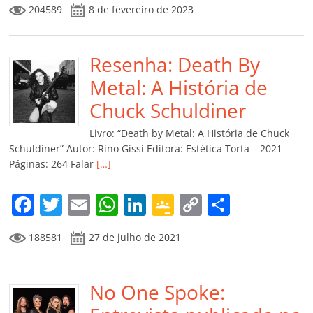
204589
8 de fevereiro de 2023
c
itt
ai
at
k
o
p
m
e
er
l
s
e
gl
y
p
b
Resenha: Death By
A
dI
e
Li
ar
o
p
n
Cl
n
til
Metal: A História de
o
p
a
k
h
Chuck Schuldiner
k
ss
ar
Livro: “Death by Metal: A História de Chuck
ro
Schuldiner” Autor: Rino Gissi Editora: Estética Torta – 2021
Páginas: 264 Falar
[…]
o
m
F
T
E
W
Li
G
C
C
a
w
m
h
n
o
o
o
188581
27 de julho de 2021
c
itt
ai
at
k
o
p
m
e
er
l
s
e
gl
y
p
b
No One Spoke:
A
dI
e
Li
ar