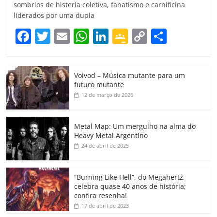
sombrios de histeria coletiva, fanatismo e carnificina
liderados por uma dupla
F
T
E
W
Li
G
C
C
a
w
m
h
n
o
o
o
c
itt
ai
at
k
o
p
m
Voivod – Música mutante para um
e
er
l
s
e
gl
y
p
futuro mutante
b
A
dI
e
Li
ar
12 de março de 2026
o
p
n
Cl
n
til
o
p
a
k
h
Metal Map: Um mergulho na alma do
Heavy Metal Argentino
k
ss
ar
24 de abril de 2025
ro
o
“Burning Like Hell”, do Megahertz,
m
celebra quase 40 anos de história;
confira resenha!
17 de abril de 2023