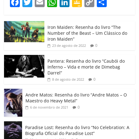
F
T
E
W
Li
G
C
C
a
w
m
h
n
o
o
o
c
itt
ai
at
k
o
p
m
Iron Maiden: Resenha do livro “The
e
er
l
s
e
gl
y
p
Number of the Beast – Um Clássico do
b
A
dI
e
Li
ar
Iron Maiden”
0
23 de agosto de 2022
o
p
n
Cl
n
til
o
p
a
k
h
Pantera: Resenha do livro “Caubói do
Inferno – Vida e morte de Dimebag
k
ss
ar
Darrel”
ro
0
8 de agosto de 2022
o
Andre Matos: Resenha do livro “Andre Matos – O
m
Maestro do Heavy Metal”
0
6 de novembro de 2021
Paradise Lost: Resenha do livro “No Celebration: A
Biografia Oficial do Paradise Lost”