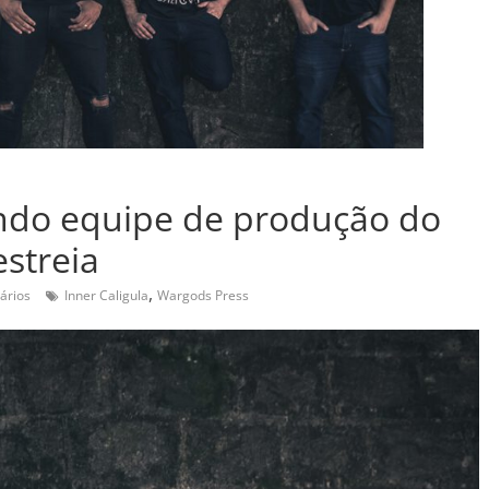
ando equipe de produção do
streia
,
ários
Inner Caligula
Wargods Press