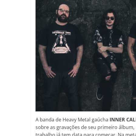
A banda de Heavy Metal gaúcha
INNER CAL
sobre as gravações de seu primeiro álbum, 
trabalho já tem data para começar. Na meta