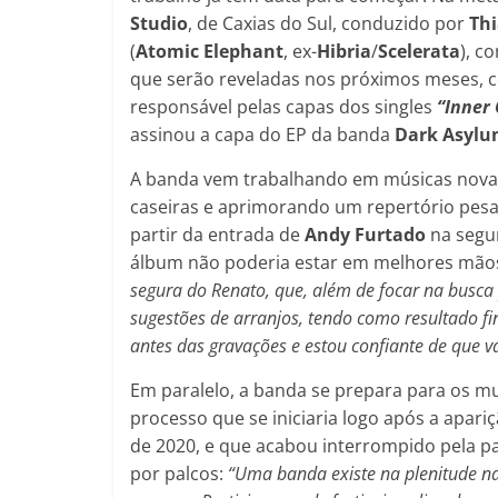
Studio
, de Caxias do Sul, conduzido por
Thi
(
Atomic Elephant
, ex-
Hibria
/
Scelerata
), 
que serão reveladas nos próximos meses, c
responsável pelas capas dos singles
“Inner
assinou a capa do EP da banda
Dark Asyl
A banda vem trabalhando em músicas nova
caseiras e aprimorando um repertório pesad
partir da entrada de
Andy Furtado
na segun
álbum não poderia estar em melhores mão
segura do Renato, que, além de focar na busc
sugestões de arranjos, tendo como resultado 
antes das gravações e estou confiante de que 
Em paralelo, a banda se prepara para os m
processo que se iniciaria logo após a apari
de 2020, e que acabou interrompido pela p
por palcos:
“Uma banda existe na plenitude n