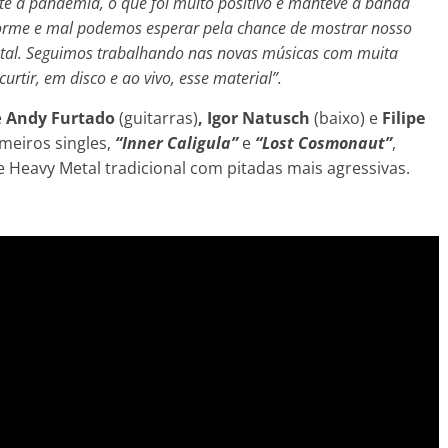
nte a pandemia, o que foi muito positivo e manteve a banda
enorme e mal podemos esperar pela chance de mostrar nosso
Metal. Seguimos trabalhando nas novas músicas com muita
tir, em disco e ao vivo, esse material”.
e
Andy Furtado
(guitarras)
,
Igor Natusch
(baixo) e
Filipe
meiros singles,
“Inner Caligula”
e
“Lost Cosmonaut”
,
 Heavy Metal tradicional com pitadas mais agressivas.