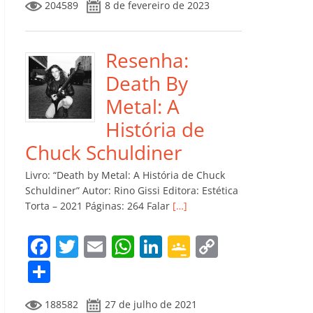
204589
8 de fevereiro de 2023
e
er
l
s
e
gl
y
m
b
A
dI
e
Li
p
o
p
n
Cl
n
ar
Resenha:
o
p
a
k
til
Death By
k
ss
h
Metal: A
ro
ar
História de
o
Chuck Schuldiner
m
Livro: “Death by Metal: A História de Chuck
Schuldiner” Autor: Rino Gissi Editora: Estética
Torta – 2021 Páginas: 264 Falar
[…]
F
T
E
W
Li
G
C
a
w
m
h
n
o
o
C
c
itt
ai
at
k
o
p
o
188582
27 de julho de 2021