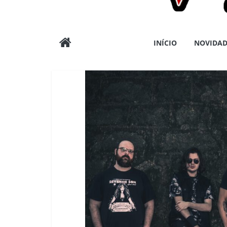
Wargods
INÍCIO
NOVIDAD
Press
Assessoria
e
Conteúdos