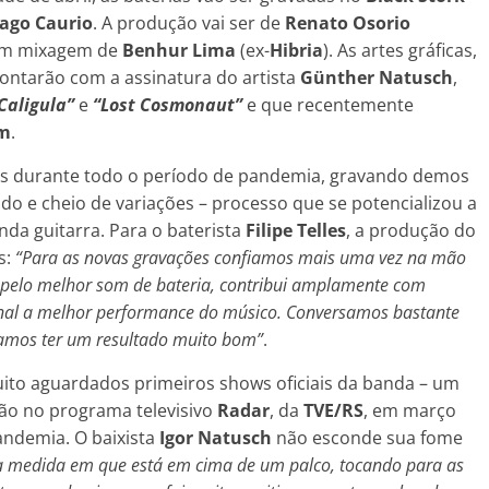
ago Caurio
. A produção vai ser de
Renato Osorio
com mixagem de
Benhur Lima
(ex-
Hibria
). As artes gráficas,
ontarão com a assinatura do artista
Günther Natusch
,
 Caligula”
e
“Lost Cosmonaut”
e que recentemente
um
.
s durante todo o período de pandemia, gravando demos
o e cheio de variações – processo que se potencializou a
da guitarra. Para o baterista
Filipe Telles
, a produção do
s:
“Para as novas gravações confiamos mais uma vez na mão
a pelo melhor som de bateria, contribui amplamente com
final a melhor performance do músico. Conversamos bastante
vamos ter um resultado muito bom”
.
uito aguardados primeiros shows oficiais da banda – um
ção no programa televisivo
Radar
, da
TVE/RS
, em março
andemia. O baixista
Igor Natusch
não esconde sua fome
a medida em que está em cima de um palco, tocando para as