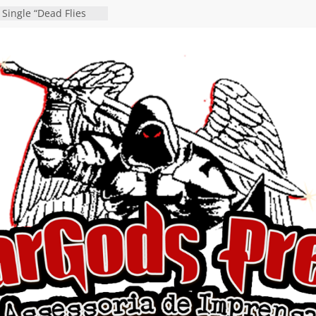
o debut “Hellforge”
 Single “Dead Flies
stá nas plataformas em
orge A. Romero
osen detalha a
 “Fly Rig” definitivo
festival Hell’s Heroes
 vídeo de guitar & bass
de “Eclipse”, segundo
bum “Dreaming”
estiona a
o e a artificialidade
ingle e videoclipe de
ams”