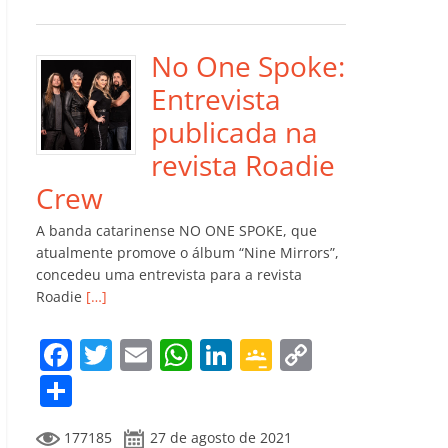
e
er
l
s
e
gl
y
m
b
A
dI
e
Li
p
o
p
n
Cl
n
ar
No One Spoke:
o
p
a
k
til
Entrevista
k
ss
h
publicada na
ro
ar
revista Roadie
o
Crew
m
A banda catarinense NO ONE SPOKE, que
atualmente promove o álbum “Nine Mirrors”,
concedeu uma entrevista para a revista
Roadie
[…]
F
T
E
W
Li
G
C
a
w
m
h
n
o
o
C
c
itt
ai
at
k
o
p
o
177185
27 de agosto de 2021