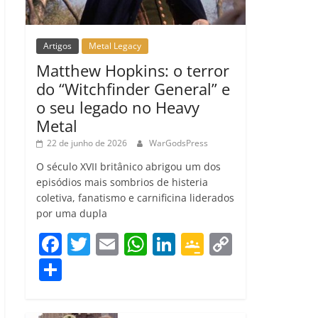
Artigos
Metal Legacy
Matthew Hopkins: o terror
do “Witchfinder General” e
o seu legado no Heavy
Metal
22 de junho de 2026
WarGodsPress
O século XVII britânico abrigou um dos
episódios mais sombrios de histeria
coletiva, fanatismo e carnificina liderados
por uma dupla
F
T
E
W
Li
G
C
a
w
m
h
n
o
o
C
c
itt
ai
at
k
o
p
o
e
er
l
s
e
gl
y
m