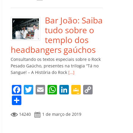
e
er
l
s
e
gl
y
m
b
A
dI
e
Li
p
o
p
n
Cl
n
ar
Bar João: Saiba
o
p
a
k
til
tudo sobre o
k
ss
h
templo dos
ro
ar
headbangers gaúchos
o
Consultando os textos especiais sobre o Rock
m
Pesado Gaúcho, presentes na trilogia “Tá no
Sangue! – A História do Rock
[…]
F
T
E
W
Li
G
C
a
w
m
h
n
o
o
C
c
itt
ai
at
k
o
p
o
14240
1 de março de 2019
e
er
l
s
e
gl
y
m
b
A
dI
e
Li
p