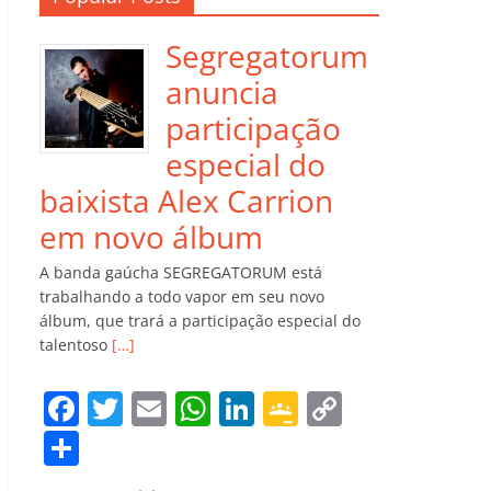
Segregatorum
anuncia
participação
especial do
baixista Alex Carrion
em novo álbum
A banda gaúcha SEGREGATORUM está
trabalhando a todo vapor em seu novo
álbum, que trará a participação especial do
talentoso
[…]
F
T
E
W
Li
G
C
a
w
m
h
n
o
o
C
c
itt
ai
at
k
o
p
o