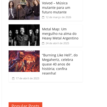
b
A
dI
e
Li
Voivod – Música
p
mutante para um
o
p
n
Cl
n
ar
futuro mutante
12 de março de 2026
o
p
a
k
til
k
ss
h
Metal Map: Um
ro
mergulho na alma do
ar
Heavy Metal Argentino
o
24 de abril de 2025
m
“Burning Like Hell”, do
Megahertz, celebra
quase 40 anos de
história; confira
resenha!
17 de abril de 2023
Popular Posts