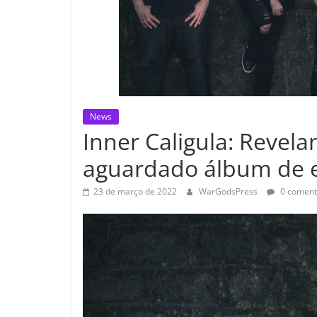
News
Inner Caligula: Revel
aguardado álbum de e
23 de março de 2022
WarGodsPress
0 coment