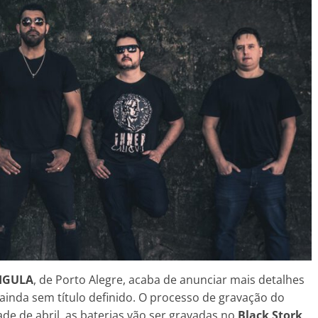
IGULA
, de Porto Alegre, acaba de anunciar mais detalhes
ainda sem título definido. O processo de gravação do
de de abril, as baterias vão ser gravadas no
Black Stork