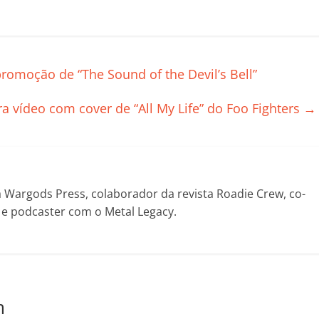
o
m
p
 promoção de “The Sound of the Devil’s Bell”
ar
il
ra vídeo com cover de “All My Life” do Foo Fighters
→
h
ar
Wargods Press, colaborador da revista Roadie Crew, co-
! e podcaster com o Metal Legacy.
m