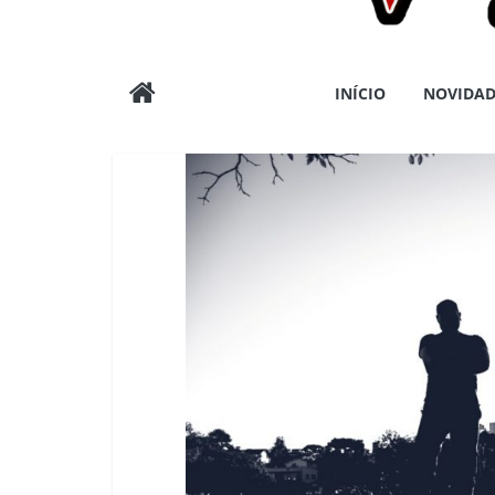
Wargods
INÍCIO
NOVIDAD
Press
Assessoria
e
Conteúdos