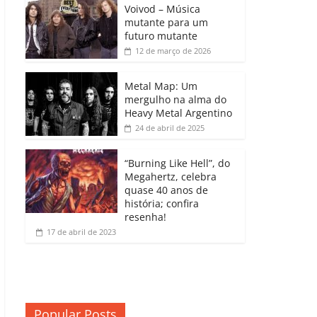
b
A
dI
e
Li
Voivod – Música
p
mutante para um
o
p
n
Cl
n
ar
futuro mutante
12 de março de 2026
o
p
a
k
til
k
ss
h
Metal Map: Um
ro
mergulho na alma do
ar
Heavy Metal Argentino
o
24 de abril de 2025
m
“Burning Like Hell”, do
Megahertz, celebra
quase 40 anos de
história; confira
resenha!
17 de abril de 2023
Popular Posts