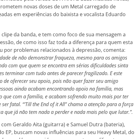
rometem novas doses de um Metal carregado de
seadas em experiências do baixista e vocalista Eduardo
 clipe da banda, e tem como foco de sua mensagem a
ssão, de como isso faz toda a diferença para quem esta
sou por problemas relacionados à depressão, comenta:
idade de não demonstrar fraqueza, mesmo para os amigos
ndo com que quem se encontra em sérias dificuldades sinta
s terminar com tudo antes de parecer fragilizado. E este
de oferecer seu apoio, pois não quer fazer seu amigo
pessoas ainda acabam encontrando apoio na família, mas
 que com a família, e acabam sofrendo muito mais por ter
er fatal. “’Till the End of it All” chama a atenção para a força
 que já não tem nada a perder e nada mais pelo que lutar.”.
com Geraldo Aita (guitarra) e Samuel Dutra (bateria),
o EP, buscam novas influências para seu Heavy Metal, do