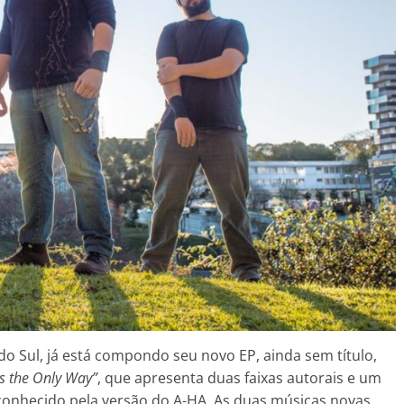
 do Sul, já está compondo seu novo EP, ainda sem título,
is the Only Way”
, que apresenta duas faixas autorais e um
onhecido pela versão do A-HA. As duas músicas novas,