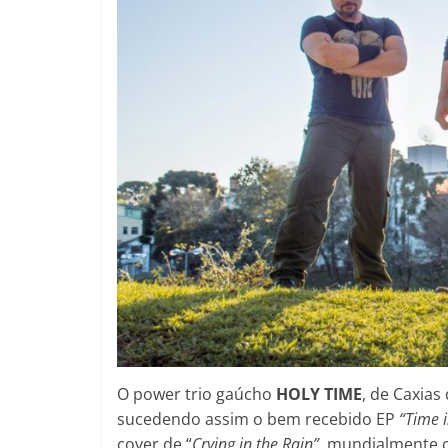
O power trio gaúcho
HOLY TIME
, de Caxias
sucedendo assim o bem recebido EP
“Time 
cover de “
Crying in the Rain”,
mundialmente c