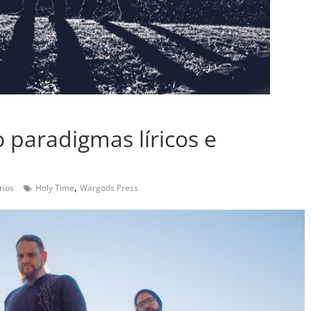
paradigmas líricos e
,
rios
Holy Time
Wargods Press