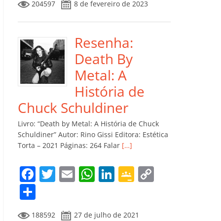
204597
8 de fevereiro de 2023
e
er
l
s
e
gl
y
m
b
A
dI
e
Li
p
o
p
n
Cl
n
ar
Resenha:
o
p
a
k
til
Death By
k
ss
h
Metal: A
ro
ar
História de
o
Chuck Schuldiner
m
Livro: “Death by Metal: A História de Chuck
Schuldiner” Autor: Rino Gissi Editora: Estética
Torta – 2021 Páginas: 264 Falar
[…]
F
T
E
W
Li
G
C
a
w
m
h
n
o
o
C
c
itt
ai
at
k
o
p
o
188592
27 de julho de 2021