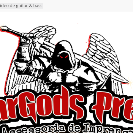
vídeo de guitar & bass
e “Eclipse”, segundo
um “Dreaming”
nuncia show em
oite Autoral” e
mento do novo single
ro”
rra hiato de uma
 lançamento do EP
Ends, I Begin”
nça o single “Keep
l Alive!” e detalha
o novo álbum
en detalha a
“Fly Rig” definitivo
estival Hell’s Heroes