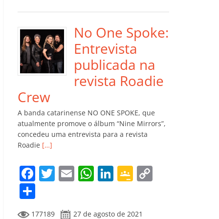
e
er
l
s
e
gl
y
m
b
A
dI
e
Li
p
o
p
n
Cl
n
ar
No One Spoke:
o
p
a
k
til
Entrevista
k
ss
h
publicada na
ro
ar
revista Roadie
o
Crew
m
A banda catarinense NO ONE SPOKE, que
atualmente promove o álbum “Nine Mirrors”,
concedeu uma entrevista para a revista
Roadie
[…]
F
T
E
W
Li
G
C
a
w
m
h
n
o
o
C
c
itt
ai
at
k
o
p
o
177189
27 de agosto de 2021