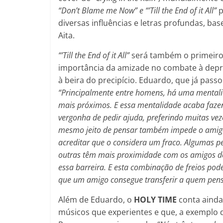
“
Don’t Blame me Now” e “’Till the End of it All”
p
diversas influências e letras profundas, ba
Aita.
“’Till the End of it All”
será também o primeiro
importância da amizade no combate à depre
à beira do precipício. Eduardo, que já pas
“Principalmente entre homens, há uma mental
mais próximos. E essa mentalidade acaba faze
vergonha de pedir ajuda, preferindo muitas veze
mesmo jeito de pensar também impede o amigo 
acreditar que o considera um fraco. Algumas 
outras têm mais proximidade com os amigos do
essa barreira. E esta combinação de freios pode s
que um amigo consegue transferir a quem pensa
Além de Eduardo, o
HOLY TIME
conta ainda 
músicos que experientes e que, a exemplo d