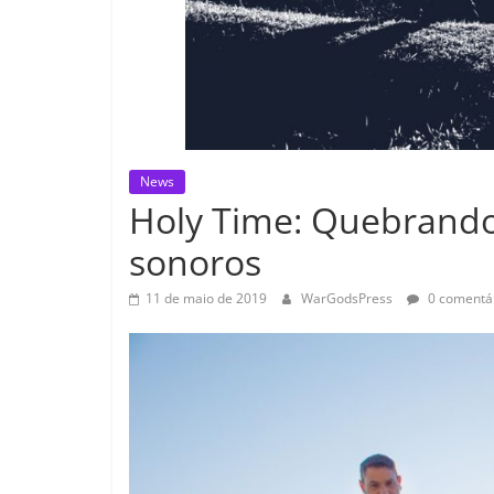
News
Holy Time: Quebrando 
sonoros
11 de maio de 2019
WarGodsPress
0 comentá