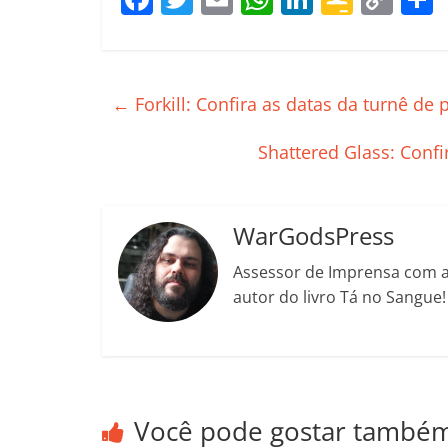
a
w
m
h
n
o
o
c
itt
ai
at
k
o
p
e
er
l
s
e
gl
y
←
Forkill: Confira as datas da turnê de
b
A
dI
e
Li
o
p
n
Cl
n
t
Shattered Glass: Confi
o
p
a
k
k
ss
WarGodsPress
ro
Assessor de Imprensa com a 
o
autor do livro Tá no Sangue
m
Você pode gostar també