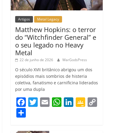
Artigos
Metal Legacy
Matthew Hopkins: o terror
do “Witchfinder General” e
o seu legado no Heavy
Metal
22 de junho de 2026
WarGodsPress
O século XVII britânico abrigou um dos
episódios mais sombrios de histeria
coletiva, fanatismo e carnificina liderados
por uma dupla
F
T
E
W
Li
G
C
a
w
m
h
n
o
o
C
c
itt
ai
at
k
o
p
o
e
er
l
s
e
gl
y
m