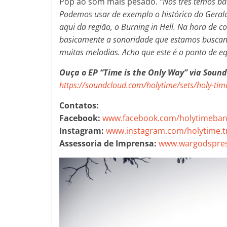
Pop ao som mais pesado.
“Nós três temos b
Podemos usar de exemplo o histórico do Geral
aqui da região, o Burning in Hell. Na hora de 
basicamente a sonoridade que estamos buscand
muitas melodias. Acho que este é o ponto de eq
Ouça o EP
“Time is the Only Way”
via Sound
https://soundcloud.com/holytime/sets/holy-time
Contatos:
Facebook:
www.facebook.com/holytimeba
Instagram:
www.instagram.com/holytime.t
Assessoria de Imprensa:
www.wargodspres