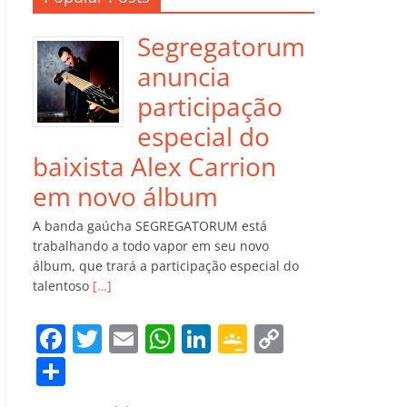
Segregatorum
anuncia
participação
especial do
baixista Alex Carrion
em novo álbum
A banda gaúcha SEGREGATORUM está
trabalhando a todo vapor em seu novo
álbum, que trará a participação especial do
talentoso
[…]
F
T
E
W
Li
G
C
a
w
m
h
n
o
o
C
c
itt
ai
at
k
o
p
o