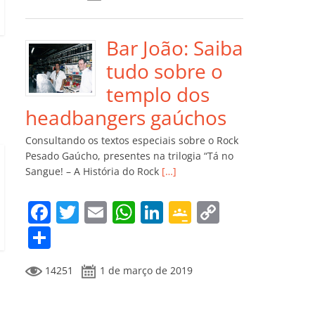
e
er
l
s
e
gl
y
m
b
A
dI
e
Li
p
o
p
n
Cl
n
ar
Bar João: Saiba
o
p
a
k
til
tudo sobre o
k
ss
h
templo dos
ro
ar
headbangers gaúchos
o
Consultando os textos especiais sobre o Rock
m
Pesado Gaúcho, presentes na trilogia “Tá no
Sangue! – A História do Rock
[…]
F
T
E
W
Li
G
C
a
w
m
h
n
o
o
C
c
itt
ai
at
k
o
p
o
14251
1 de março de 2019
e
er
l
s
e
gl
y
m
b
A
dI
e
Li
p