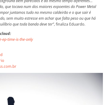
ackground bem parecidos e ao mesmo tempo diferentes…
do, que tocava num dos maiores expoentes do Power Metal
compor juntamos tudo no mesmo caldeirão e o que sair é
o, sem muito estresse em achar que falta peso ou que há
uilíbrio que toda banda deve ter”
, finaliza Eduardo.
cloud:
-ep-time-is-the-only
nd
rio
s.com.br