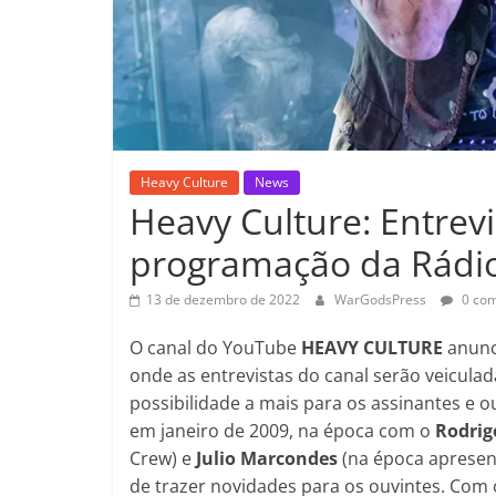
Heavy Culture
News
Heavy Culture: Entrevi
programação da Rádio
13 de dezembro de 2022
WarGodsPress
0 com
O canal do YouTube
HEAVY CULTURE
anunc
onde as entrevistas do canal serão veicula
possibilidade a mais para os assinantes e o
em janeiro de 2009, na época com o
Rodri
Crew) e
Julio Marcondes
(na época apresen
de trazer novidades para os ouvintes. Com