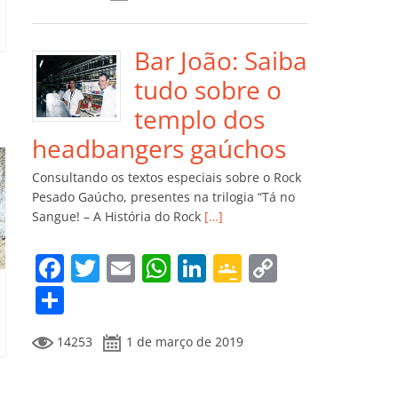
e
er
l
s
e
gl
y
m
b
A
dI
e
Li
p
o
p
n
Cl
n
ar
Bar João: Saiba
o
p
a
k
til
tudo sobre o
k
ss
h
templo dos
ro
ar
headbangers gaúchos
o
Consultando os textos especiais sobre o Rock
m
Pesado Gaúcho, presentes na trilogia “Tá no
Sangue! – A História do Rock
[…]
F
T
E
W
Li
G
C
a
w
m
h
n
o
o
C
c
itt
ai
at
k
o
p
o
14253
1 de março de 2019
e
er
l
s
e
gl
y
m
b
A
dI
e
Li
p