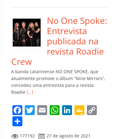
e
er
l
s
e
gl
y
m
b
A
dI
e
Li
p
o
p
n
Cl
n
ar
No One Spoke:
o
p
a
k
til
Entrevista
k
ss
h
publicada na
ro
ar
revista Roadie
o
Crew
m
A banda catarinense NO ONE SPOKE, que
atualmente promove o álbum “Nine Mirrors”,
concedeu uma entrevista para a revista
Roadie
[…]
F
T
E
W
Li
G
C
a
w
m
h
n
o
o
C
c
itt
ai
at
k
o
p
o
177192
27 de agosto de 2021