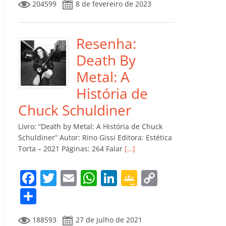
204599
8 de fevereiro de 2023
e
er
l
s
e
gl
y
m
b
A
dI
e
Li
p
o
p
n
Cl
n
ar
Resenha:
o
p
a
k
til
Death By
k
ss
h
Metal: A
ro
ar
História de
o
Chuck Schuldiner
m
Livro: “Death by Metal: A História de Chuck
Schuldiner” Autor: Rino Gissi Editora: Estética
Torta – 2021 Páginas: 264 Falar
[…]
F
T
E
W
Li
G
C
a
w
m
h
n
o
o
C
c
itt
ai
at
k
o
p
o
188593
27 de julho de 2021