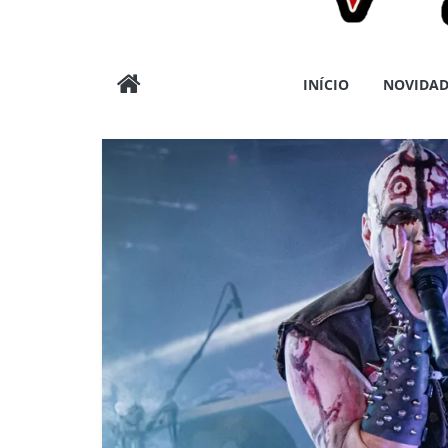
Wargods
INÍCIO
NOVIDAD
Press
Assessoria
e
Conteúdos