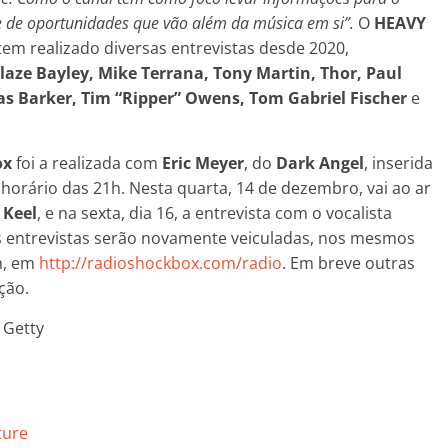
ue de oportunidades que vão além da música em si”.
O
HEAVY
tem realizado diversas entrevistas desde 2020,
laze Bayley, Mike Terrana, Tony Martin, Thor, Paul
las Barker, Tim “Ripper” Owens, Tom Gabriel Fischer
e
ox
foi a realizada com
Eric Meyer
, do
Dark Angel
, inserida
orário das 21h. Nesta quarta, 14 de dezembro, vai ao ar
 Keel
, e na sexta, dia 16, a entrevista com o vocalista
 entrevistas serão novamente veiculadas, nos mesmos
h, em
http://radioshockbox.com/radio
. Em breve outras
ção.
 Getty
ture