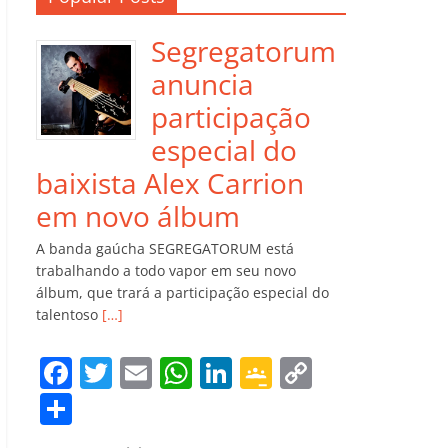
Segregatorum
anuncia
participação
especial do
baixista Alex Carrion
em novo álbum
A banda gaúcha SEGREGATORUM está
trabalhando a todo vapor em seu novo
álbum, que trará a participação especial do
talentoso
[…]
F
T
E
W
Li
G
C
a
w
m
h
n
o
o
C
c
itt
ai
at
k
o
p
o