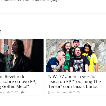
m
m: Revelando
N.W. 77 anuncia versão
s sobre o novo EP,
física do EP “Touching The
g Gothic Metal”
Terror” com faixas bônus
tubro de 2022
0
26 de março de 2025