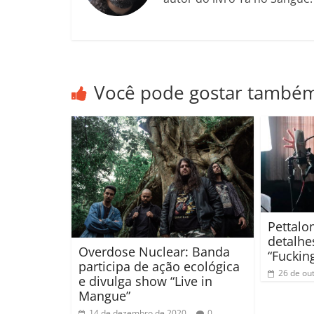
Você pode gostar també
Pettalo
detalhe
Overdose Nuclear: Banda
“Fuckin
participa de ação ecológica
26 de ou
e divulga show “Live in
Mangue”
14 de dezembro de 2020
0