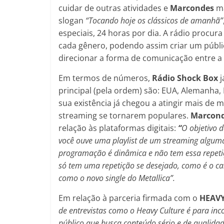
cuidar de outras atividades e
Marcondes
ma
slogan
“Tocando hoje os clássicos de amanhã”
especiais, 24 horas por dia. A rádio procu
cada gênero, podendo assim criar um público
direcionar a forma de comunicação entre a 
Em termos de números,
Rádio Shock Box
j
principal (pela ordem) são: EUA, Alemanha, 
sua existência já chegou a atingir mais de 
streaming se tornarem populares.
Marcon
relação às plataformas digitais:
“
O objetivo d
você ouve uma playlist de um streaming algumas
programação é dinâmica e não tem essa repeti
só tem uma repetição se desejado, como é o c
como o novo single do Metallica”.
Em relação à parceria firmada com o
HEAV
de entrevistas como o Heavy Culture é para i
público que busca conteúdo sério e de qualida