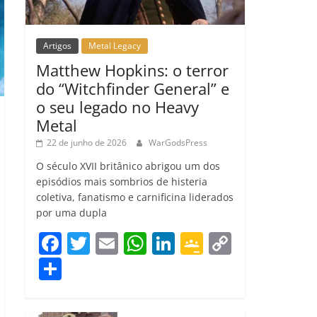
Artigos
Metal Legacy
Matthew Hopkins: o terror
do “Witchfinder General” e
o seu legado no Heavy
Metal
22 de junho de 2026
WarGodsPress
O século XVII britânico abrigou um dos
episódios mais sombrios de histeria
coletiva, fanatismo e carnificina liderados
por uma dupla
F
T
E
W
Li
G
C
a
w
m
h
n
o
o
C
c
itt
ai
at
k
o
p
o
e
er
l
s
e
gl
y
m