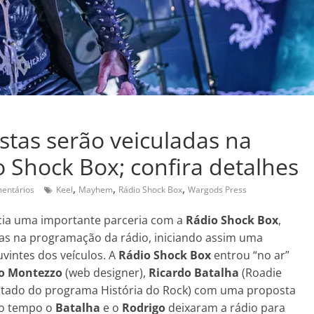
stas serão veiculadas na
 Shock Box; confira detalhes
,
,
,
entários
Keel
Mayhem
Rádio Shock Box
Wargods Press
ia uma importante parceria com a
Rádio Shock Box
,
das na programação da rádio, iniciando assim uma
uvintes dos veículos. A
Rádio Shock Box
entrou “no ar”
go Montezzo
(web designer),
Ricardo Batalha
(Roadie
tado do programa História do Rock) com uma proposta
 o tempo o
Batalha
e o
Rodrigo
deixaram a rádio para