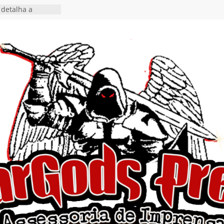
detalha a
 Rig” definitivo
ival Hell’s Heroes
tosth chega ao
ional em formato
o nas plataformas
cia show em
 Autoral” e
to do novo single
 hiato de uma
nçamento do EP
, I Begin”
 o single “Keep
live!” e detalha
ovo álbum