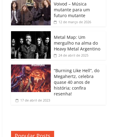
b
A
dI
e
Li
Voivod – Música
p
mutante para um
o
p
n
Cl
n
ar
futuro mutante
12 de março de 2026
o
p
a
k
til
k
ss
h
Metal Map: Um
ro
mergulho na alma do
ar
Heavy Metal Argentino
o
24 de abril de 2025
m
“Burning Like Hell”, do
Megahertz, celebra
quase 40 anos de
história; confira
resenha!
17 de abril de 2023
Popular Posts