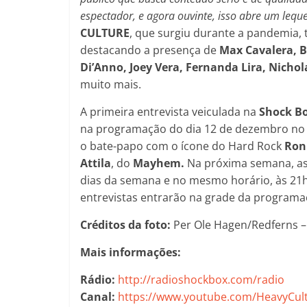
espectador, e agora ouvinte, isso abre um leq
CULTURE
, que surgiu durante a pandemia, 
destacando a presença de
Max Cavalera, B
Di’Anno, Joey Vera, Fernanda Lira, Nicho
muito mais.
A primeira entrevista veiculada na
Shock B
na programação do dia 12 de dezembro no h
o bate-papo com o ícone do Hard Rock
Ron
Attila
, do
Mayhem.
Na próxima semana, as
dias da semana e no mesmo horário, às 21
entrevistas entrarão na grade da programa
Créditos da foto:
Per Ole Hagen/Redferns –
Mais informações:
Rádio:
http://radioshockbox.com/radio
Canal:
https://www.youtube.com/HeavyCul