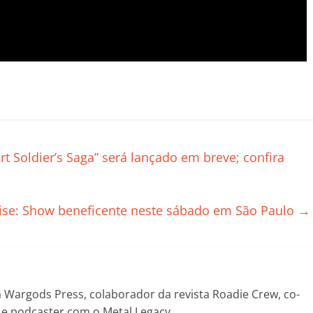
C
o
m
p
rt Soldier’s Saga” será lançado em breve; confira
ar
il
rise: Show beneficente neste sábado em São Paulo
→
h
ar
Wargods Press, colaborador da revista Roadie Crew, co-
! e podcaster com o Metal Legacy.