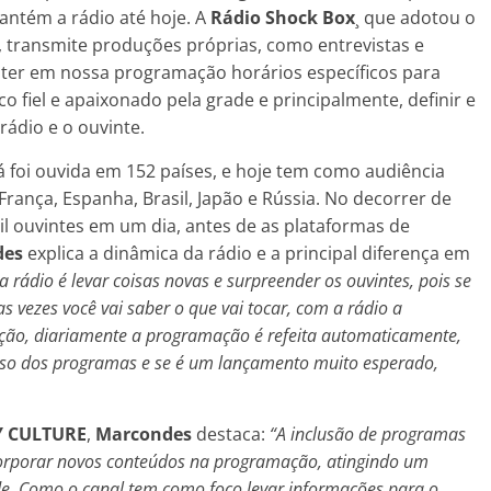
ntém a rádio até hoje. A
Rádio Shock Box
¸ que adotou o
, transmite produções próprias, como entrevistas e
ra ter em nossa programação horários específicos para
 fiel e apaixonado pela grade e principalmente, definir e
rádio e o ouvinte.
á foi ouvida em 152 países, e hoje tem como audiência
França, Espanha, Brasil, Japão e Rússia. No decorrer de
mil ouvintes em um dia, antes de as plataformas de
des
explica a dinâmica da rádio e a principal diferença em
a rádio é levar coisas novas e surpreender os ouvintes, pois se
 vezes você vai saber o que vai tocar, com a rádio a
ção, diariamente a programação é refeita automaticamente,
aso dos programas e se é um lançamento muito esperado,
Y CULTURE
,
Marcondes
destaca:
“A inclusão de programas
ncorporar novos conteúdos na programação, atingindo um
de. Como o canal tem como foco levar informações para o